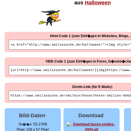
aus
Halloween
Html-Code 1 (zum Einf�gen in Websites, Blogs, ..
VBB-Code 1 (zum Einf�gen in Foren, G�steb�cher, 
Direkt-Link (für E-Mails):
Bild-Daten
Download
Gr��e: 55.27KB
Pixel: 158 x 57 Pixel