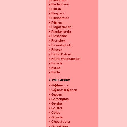
» Fledermaus
» Flirten
» Flugzeug
» Flusspferde
» F�nen
» Fragezeichen
» Frankenstein
» Fressende
» Frettchen
» Freundschaft
» Friseur
» Frohe Ostern
» Frohe Weihnachten
» Frosch
» Fsk18
» Fuchs
G wie Gustav
» G�hnende
» G�nsef��chen
» Galgen
» Gefaengnis
» Geisha
» Geister
» Gelbe
» Gewehr
» Ghostbuster
» Giesskanne