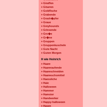
» Giraffen
» Gitarren
» Goldfische
» Grabende
» Grash�pfer
» Graue
» Greyhounds
» Grinsende
» Gro�e
» Gr�ne
» Gruppen
» Gruppenkuscheln
» Gute Nacht
» Guten Morgen
H wie Heinrich
» Haare
» Haareraufende
» Haareschneiden
» Haarwuchsmittel
» Haessliche
» Haie
» Halloween
» Hammer
» Hamster
» Handwerker
» Happy-halloween
» Hasen