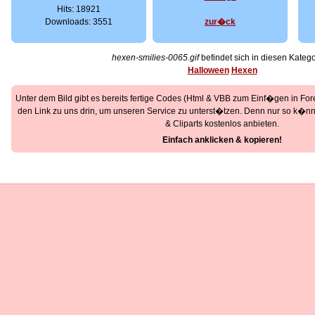
Hits: 18921
Downloads: 3551
zur�ck
hexen-smilies-0065.gif
befindet sich in diesen Katego
Halloween
Hexen
Unter dem Bild gibt es bereits fertige Codes (Html & VBB zum Einf�gen in Foren
den Link zu uns drin, um unseren Service zu unterst�tzen. Denn nur so k�nne
& Cliparts kostenlos anbieten.
Einfach anklicken & kopieren!