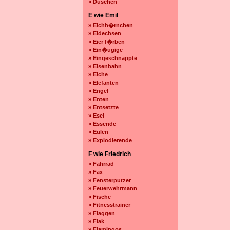
» Duschen
E wie Emil
» Eichh�rnchen
» Eidechsen
» Eier f�rben
» Ein�ugige
» Eingeschnappte
» Eisenbahn
» Elche
» Elefanten
» Engel
» Enten
» Entsetzte
» Esel
» Essende
» Eulen
» Explodierende
F wie Friedrich
» Fahrrad
» Fax
» Fensterputzer
» Feuerwehrmann
» Fische
» Fitnesstrainer
» Flaggen
» Flak
» Flamingos