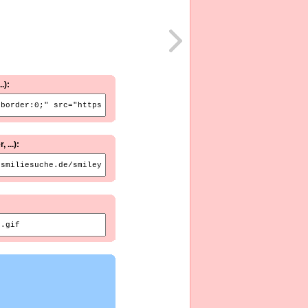
.):
...):