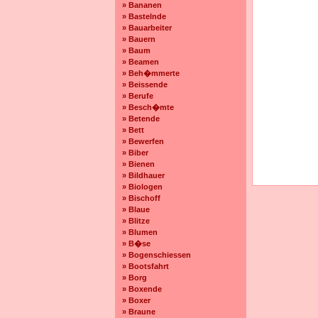
» Bananen
» Bastelnde
» Bauarbeiter
» Bauern
» Baum
» Beamen
» Beh�mmerte
» Beissende
» Berufe
» Besch�mte
» Betende
» Bett
» Bewerfen
» Biber
» Bienen
» Bildhauer
» Biologen
» Bischoff
» Blaue
» Blitze
» Blumen
» B�se
» Bogenschiessen
» Bootsfahrt
» Borg
» Boxende
» Boxer
» Braune