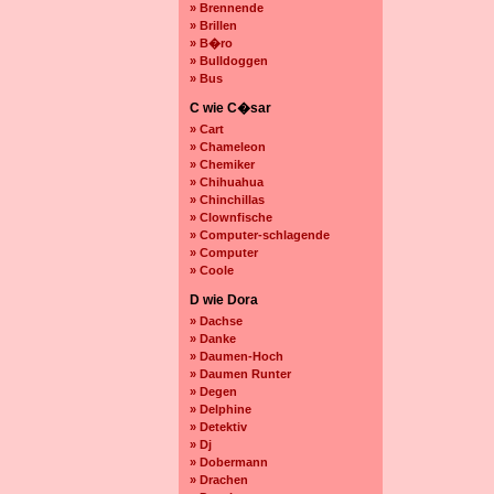
» Brennende
» Brillen
» B�ro
» Bulldoggen
» Bus
C wie C�sar
» Cart
» Chameleon
» Chemiker
» Chihuahua
» Chinchillas
» Clownfische
» Computer-schlagende
» Computer
» Coole
D wie Dora
» Dachse
» Danke
» Daumen-Hoch
» Daumen Runter
» Degen
» Delphine
» Detektiv
» Dj
» Dobermann
» Drachen