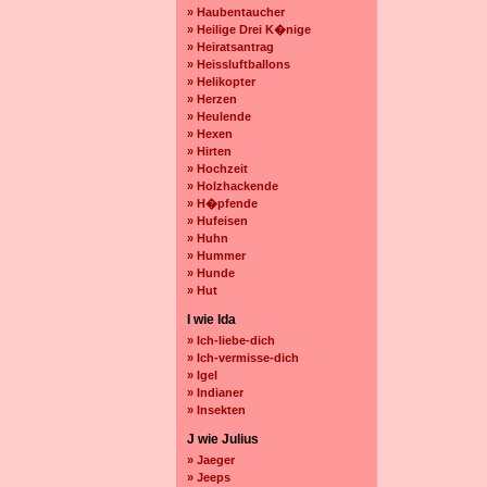
» Haubentaucher
» Heilige Drei K�nige
» Heiratsantrag
» Heissluftballons
» Helikopter
» Herzen
» Heulende
» Hexen
» Hirten
» Hochzeit
» Holzhackende
» H�pfende
» Hufeisen
» Huhn
» Hummer
» Hunde
» Hut
I wie Ida
» Ich-liebe-dich
» Ich-vermisse-dich
» Igel
» Indianer
» Insekten
J wie Julius
» Jaeger
» Jeeps