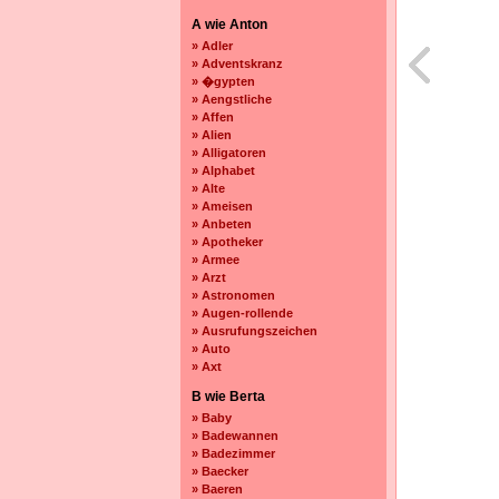
A wie Anton
» Adler
» Adventskranz
» �gypten
» Aengstliche
» Affen
» Alien
» Alligatoren
» Alphabet
» Alte
» Ameisen
» Anbeten
» Apotheker
» Armee
» Arzt
» Astronomen
» Augen-rollende
» Ausrufungszeichen
» Auto
» Axt
B wie Berta
» Baby
» Badewannen
» Badezimmer
» Baecker
» Baeren