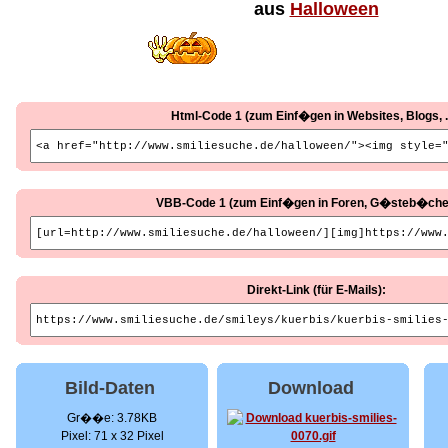
aus
Halloween
Html-Code 1 (zum Einf�gen in Websites, Blogs, ..
VBB-Code 1 (zum Einf�gen in Foren, G�steb�cher, 
Direkt-Link (für E-Mails):
Bild-Daten
Download
Gr��e: 3.78KB
Pixel: 71 x 32 Pixel