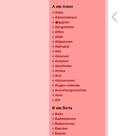
A wie Anton
» Adler
» Adventskranz
» �gypten
» Aengstliche
» Affen
» Alien
» Alligatoren
» Alphabet
» Alte
» Ameisen
» Anbeten
» Apotheker
» Armee
» Arzt
» Astronomen
» Augen-rollende
» Ausrufungszeichen
» Auto
» Axt
B wie Berta
» Baby
» Badewannen
» Badezimmer
» Baecker
» Baeren