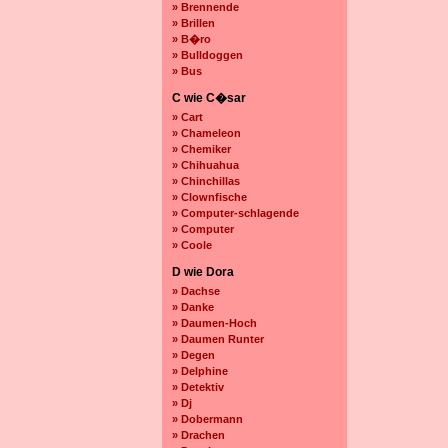
» Brennende
» Brillen
» B�ro
» Bulldoggen
» Bus
C wie C�sar
» Cart
» Chameleon
» Chemiker
» Chihuahua
» Chinchillas
» Clownfische
» Computer-schlagende
» Computer
» Coole
D wie Dora
» Dachse
» Danke
» Daumen-Hoch
» Daumen Runter
» Degen
» Delphine
» Detektiv
» Dj
» Dobermann
» Drachen