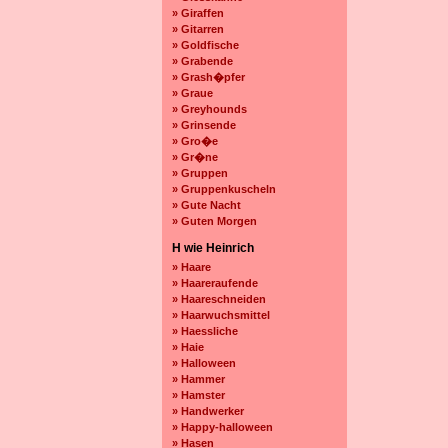
» Giraffen
» Gitarren
» Goldfische
» Grabende
» Grash�pfer
» Graue
» Greyhounds
» Grinsende
» Gro�e
» Gr�ne
» Gruppen
» Gruppenkuscheln
» Gute Nacht
» Guten Morgen
H wie Heinrich
» Haare
» Haareraufende
» Haareschneiden
» Haarwuchsmittel
» Haessliche
» Haie
» Halloween
» Hammer
» Hamster
» Handwerker
» Happy-halloween
» Hasen