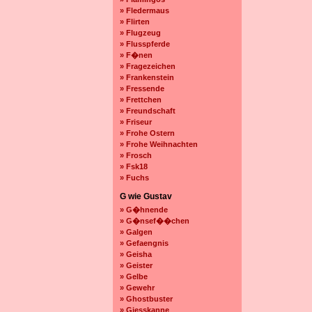
» Fledermaus
» Flirten
» Flugzeug
» Flusspferde
» F�nen
» Fragezeichen
» Frankenstein
» Fressende
» Frettchen
» Freundschaft
» Friseur
» Frohe Ostern
» Frohe Weihnachten
» Frosch
» Fsk18
» Fuchs
G wie Gustav
» G�hnende
» G�nsef��chen
» Galgen
» Gefaengnis
» Geisha
» Geister
» Gelbe
» Gewehr
» Ghostbuster
» Giesskanne