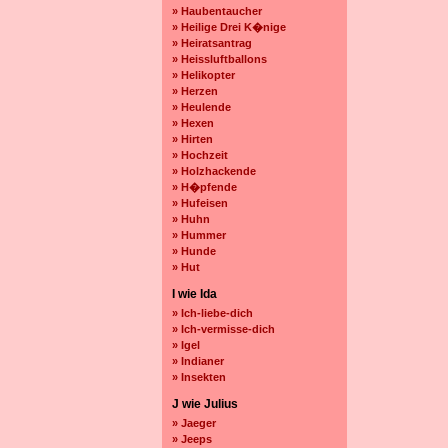
» Haubentaucher
» Heilige Drei K�nige
» Heiratsantrag
» Heissluftballons
» Helikopter
» Herzen
» Heulende
» Hexen
» Hirten
» Hochzeit
» Holzhackende
» H�pfende
» Hufeisen
» Huhn
» Hummer
» Hunde
» Hut
I wie Ida
» Ich-liebe-dich
» Ich-vermisse-dich
» Igel
» Indianer
» Insekten
J wie Julius
» Jaeger
» Jeeps