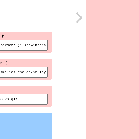
.):
...):