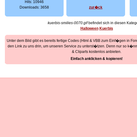
Hits: 10946
Downloads: 3658
zur�ck
kuerbis-smilies-0070.gif
befindet sich in diesen Kateg
Halloween
Kuerbis
Unter dem Bild gibt es bereits fertige Codes (Html & VBB zum Einf�gen in Foren
den Link zu uns drin, um unseren Service zu unterst�tzen. Denn nur so k�nne
& Cliparts kostenlos anbieten.
Einfach anklicken & kopieren!