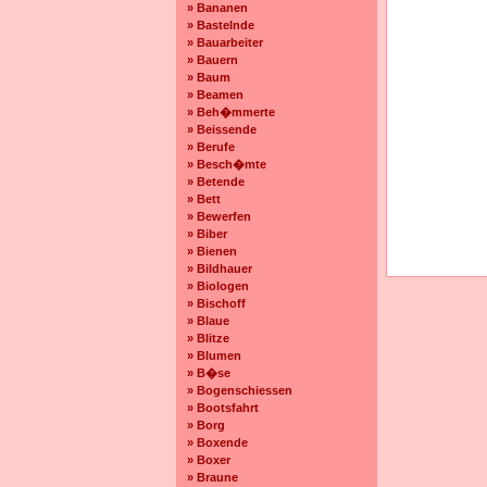
» Bananen
» Bastelnde
» Bauarbeiter
» Bauern
» Baum
» Beamen
» Beh�mmerte
» Beissende
» Berufe
» Besch�mte
» Betende
» Bett
» Bewerfen
» Biber
» Bienen
» Bildhauer
» Biologen
» Bischoff
» Blaue
» Blitze
» Blumen
» B�se
» Bogenschiessen
» Bootsfahrt
» Borg
» Boxende
» Boxer
» Braune