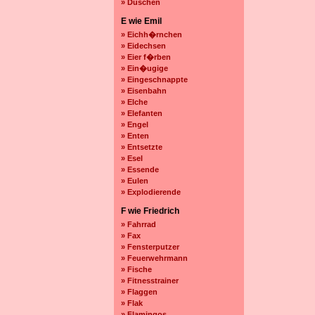
» Duschen
E wie Emil
» Eichh�rnchen
» Eidechsen
» Eier f�rben
» Ein�ugige
» Eingeschnappte
» Eisenbahn
» Elche
» Elefanten
» Engel
» Enten
» Entsetzte
» Esel
» Essende
» Eulen
» Explodierende
F wie Friedrich
» Fahrrad
» Fax
» Fensterputzer
» Feuerwehrmann
» Fische
» Fitnesstrainer
» Flaggen
» Flak
» Flamingos