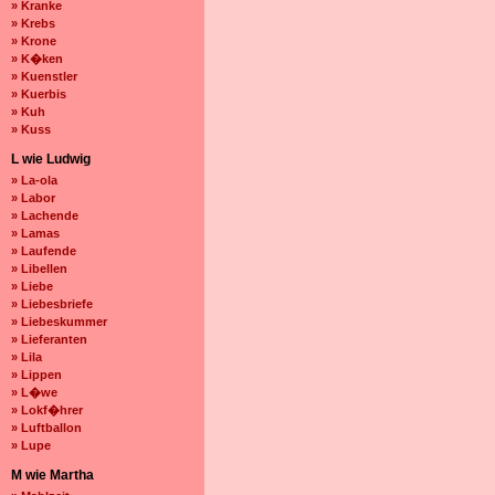
» Kranke
» Krebs
» Krone
» K�ken
» Kuenstler
» Kuerbis
» Kuh
» Kuss
L wie Ludwig
» La-ola
» Labor
» Lachende
» Lamas
» Laufende
» Libellen
» Liebe
» Liebesbriefe
» Liebeskummer
» Lieferanten
» Lila
» Lippen
» L�we
» Lokf�hrer
» Luftballon
» Lupe
M wie Martha