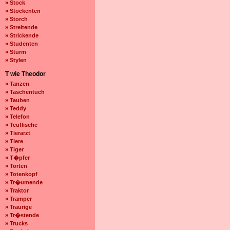
» Stock
» Stockenten
» Storch
» Streitende
» Strickende
» Studenten
» Sturm
» Stylen
T wie Theodor
» Tanzen
» Taschentuch
» Tauben
» Teddy
» Telefon
» Teuflische
» Tierarzt
» Tiere
» Tiger
» T�pfer
» Torten
» Totenkopf
» Tr�umende
» Traktor
» Tramper
» Traurige
» Tr�stende
» Trucks