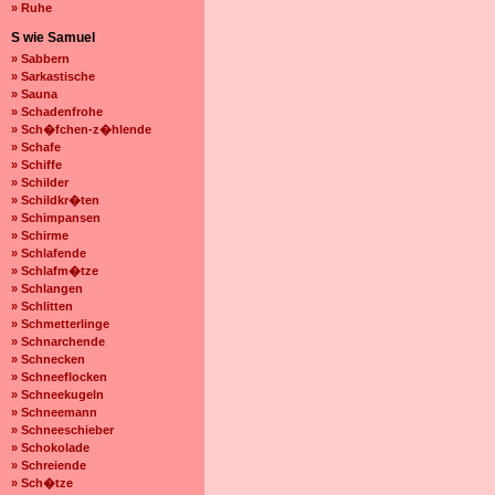
» Ruhe
S wie Samuel
» Sabbern
» Sarkastische
» Sauna
» Schadenfrohe
» Sch�fchen-z�hlende
» Schafe
» Schiffe
» Schilder
» Schildkr�ten
» Schimpansen
» Schirme
» Schlafende
» Schlafm�tze
» Schlangen
» Schlitten
» Schmetterlinge
» Schnarchende
» Schnecken
» Schneeflocken
» Schneekugeln
» Schneemann
» Schneeschieber
» Schokolade
» Schreiende
» Sch�tze