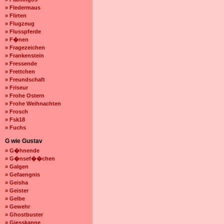
» Fledermaus
» Flirten
» Flugzeug
» Flusspferde
» F�nen
» Fragezeichen
» Frankenstein
» Fressende
» Frettchen
» Freundschaft
» Friseur
» Frohe Ostern
» Frohe Weihnachten
» Frosch
» Fsk18
» Fuchs
G wie Gustav
» G�hnende
» G�nsef��chen
» Galgen
» Gefaengnis
» Geisha
» Geister
» Gelbe
» Gewehr
» Ghostbuster
» Giesskanne