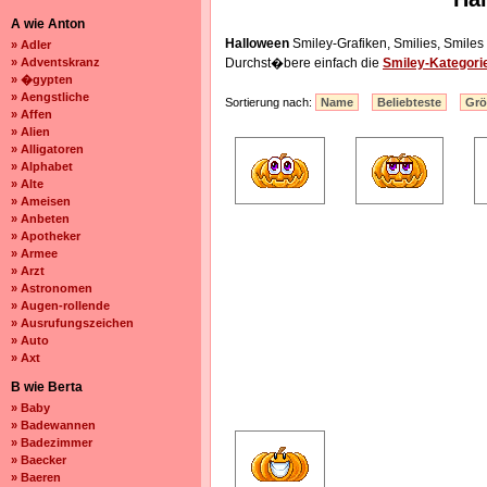
A wie Anton
Halloween
Smiley-Grafiken, Smilies, Smile
» Adler
» Adventskranz
Durchst�bere einfach die
Smiley-Kategori
» �gypten
» Aengstliche
Sortierung nach:
Name
Beliebteste
Gr
» Affen
» Alien
» Alligatoren
» Alphabet
» Alte
» Ameisen
» Anbeten
» Apotheker
» Armee
» Arzt
» Astronomen
» Augen-rollende
» Ausrufungszeichen
» Auto
» Axt
B wie Berta
» Baby
» Badewannen
» Badezimmer
» Baecker
» Baeren