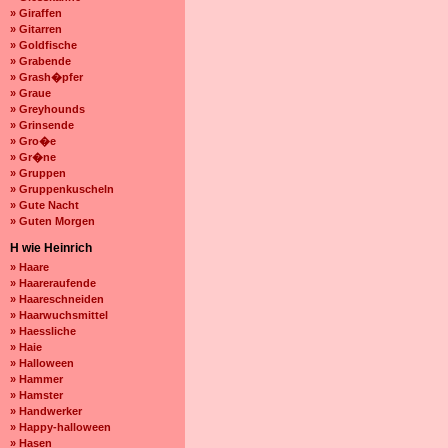
» Giraffen
» Gitarren
» Goldfische
» Grabende
» Grash�pfer
» Graue
» Greyhounds
» Grinsende
» Gro�e
» Gr�ne
» Gruppen
» Gruppenkuscheln
» Gute Nacht
» Guten Morgen
H wie Heinrich
» Haare
» Haareraufende
» Haareschneiden
» Haarwuchsmittel
» Haessliche
» Haie
» Halloween
» Hammer
» Hamster
» Handwerker
» Happy-halloween
» Hasen