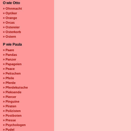
O wie Otto
» Ohnmacht
» Optiker
» Orange
» Orcas
» Ostereier
» Osterkorb
» Ostern
P wie Paula
» Paare
» Pandas
» Panzer
» Papageien
» Peace
» Peitschen
» Pfeile
» Pferde
» Pferdekutsche
» Pieksende
» Piercer
» Pinguine
» Piraten
» Polizisten
» Postboten
» Presse
» Psychologen
» Pudel