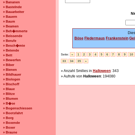
» Bananen
» Bastelnde
» Bauarbeiter
Ni
» Bauern
» Baum
» Beamen
» Beh�mmerte
Dies
» Beissende
Böse
Fledermaus
Frankenstein
Gei
» Berufe
» Besch�mte
» Betende
Seite:
«
1
2
3
4
5
6
7
8
9
10
» Bett
» Bewerfen
33
34
35
»
» Biber
» Bienen
» Anzahl Smilies in
Halloween
: 343
» Bildhauer
» Aufrufe von
Halloween
: 194080
» Biologen
» Bischoff
» Blaue
» Blitze
» Blumen
» B�se
» Bogenschiessen
» Bootsfahrt
» Borg
» Boxende
» Boxer
» Braune