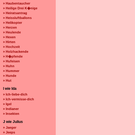
» Haubentaucher
» Heilige Drei K�nige
» Heiratsantrag
» Heissluftballons
» Helikopter
» Herzen
» Heulende
» Hexen
» Hirten
» Hochzeit
» Holzhackende
» H�pfende
» Hufeisen
» Huhn
» Hummer
» Hunde
» Hut
I wie Ida
» Ich-liebe-dich
» Ich-vermisse-dich
» Igel
» Indianer
» Insekten
J wie Julius
» Jaeger
» Jeeps