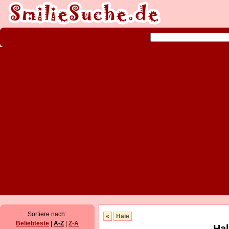
Sortiere nach:
«
Haie
Beliebteste
|
A-Z
|
Z-A
Hal