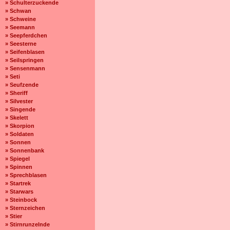
» Schulterzuckende
» Schwan
» Schweine
» Seemann
» Seepferdchen
» Seesterne
» Seifenblasen
» Seilspringen
» Sensenmann
» Seti
» Seufzende
» Sheriff
» Silvester
» Singende
» Skelett
» Skorpion
» Soldaten
» Sonnen
» Sonnenbank
» Spiegel
» Spinnen
» Sprechblasen
» Startrek
» Starwars
» Steinbock
» Sternzeichen
» Stier
» Stirnrunzelnde