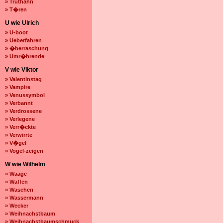
» Truthahn
» T�ren
U wie Ulrich
» U-boot
» Ueberfahren
» �berraschung
» Umr�hrende
V wie Viktor
» Valentinstag
» Vampire
» Venussymbol
» Verbannt
» Verdrossene
» Verlegene
» Verr�ckte
» Verwirrte
» V�gel
» Vogel-zeigen
W wie Wilhelm
» Waage
» Waffen
» Waschen
» Wassermann
» Wecker
» Weihnachstbaum
» Weihnachstbaumschmuck