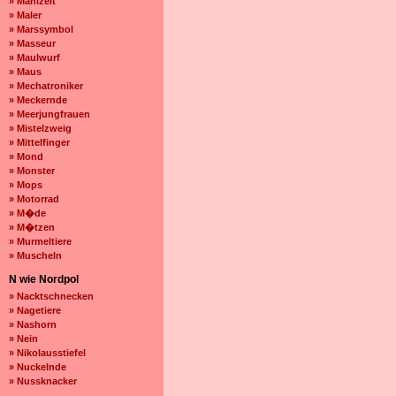
» Mahlzeit
» Maler
» Marssymbol
» Masseur
» Maulwurf
» Maus
» Mechatroniker
» Meckernde
» Meerjungfrauen
» Mistelzweig
» Mittelfinger
» Mond
» Monster
» Mops
» Motorrad
» M�de
» M�tzen
» Murmeltiere
» Muscheln
N wie Nordpol
» Nacktschnecken
» Nagetiere
» Nashorn
» Nein
» Nikolausstiefel
» Nuckelnde
» Nussknacker