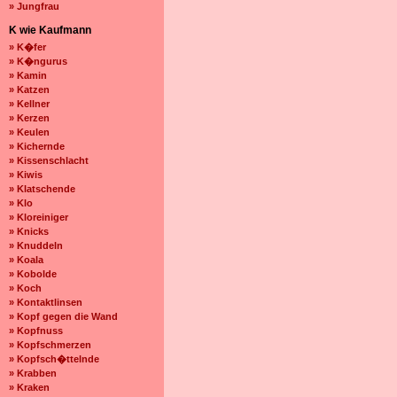
» Jungfrau
K wie Kaufmann
» K�fer
» K�ngurus
» Kamin
» Katzen
» Kellner
» Kerzen
» Keulen
» Kichernde
» Kissenschlacht
» Kiwis
» Klatschende
» Klo
» Kloreiniger
» Knicks
» Knuddeln
» Koala
» Kobolde
» Koch
» Kontaktlinsen
» Kopf gegen die Wand
» Kopfnuss
» Kopfschmerzen
» Kopfsch�ttelnde
» Krabben
» Kraken