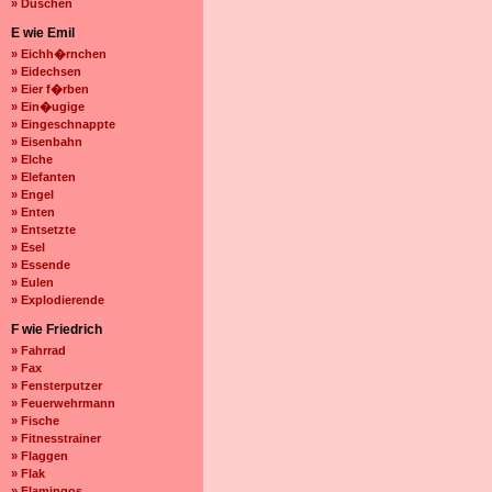
» Duschen
E wie Emil
» Eichh�rnchen
» Eidechsen
» Eier f�rben
» Ein�ugige
» Eingeschnappte
» Eisenbahn
» Elche
» Elefanten
» Engel
» Enten
» Entsetzte
» Esel
» Essende
» Eulen
» Explodierende
F wie Friedrich
» Fahrrad
» Fax
» Fensterputzer
» Feuerwehrmann
» Fische
» Fitnesstrainer
» Flaggen
» Flak
» Flamingos