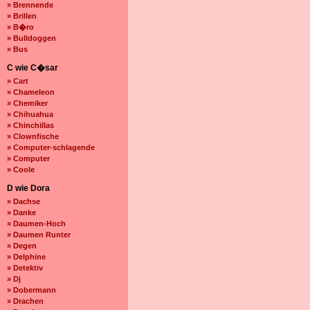
» Brennende
» Brillen
» B�ro
» Bulldoggen
» Bus
C wie C�sar
» Cart
» Chameleon
» Chemiker
» Chihuahua
» Chinchillas
» Clownfische
» Computer-schlagende
» Computer
» Coole
D wie Dora
» Dachse
» Danke
» Daumen-Hoch
» Daumen Runter
» Degen
» Delphine
» Detektiv
» Dj
» Dobermann
» Drachen