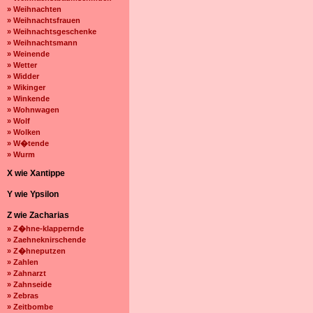
» Weihnachten
» Weihnachtsfrauen
» Weihnachtsgeschenke
» Weihnachtsmann
» Weinende
» Wetter
» Widder
» Wikinger
» Winkende
» Wohnwagen
» Wolf
» Wolken
» W�tende
» Wurm
X wie Xantippe
Y wie Ypsilon
Z wie Zacharias
» Z�hne-klappernde
» Zaehneknirschende
» Z�hneputzen
» Zahlen
» Zahnarzt
» Zahnseide
» Zebras
» Zeitbombe