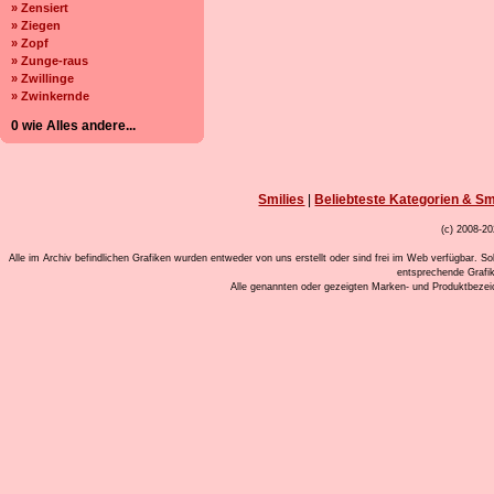
» Zensiert
» Ziegen
» Zopf
» Zunge-raus
» Zwillinge
» Zwinkernde
0 wie Alles andere...
Smilies
|
Beliebteste Kategorien & Sm
(c) 2008-20
Alle im Archiv befindlichen Grafiken wurden entweder von uns erstellt oder sind frei im Web verfügbar. So
entsprechende Grafi
Alle genannten oder gezeigten Marken- und Produktbeze