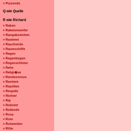
» Putzende
Q wie Quelle
R wie Richard
» Raben
» Raketenwerfer
» Rangabzeichen
» Rasieren
» Rauchende
» Raumschiffe
» Regen
» Regenbogen
» Regenschirme
» Rehe
» Religi�se
» Rendezevous
» Rentiere
» Reptilien
» Respekt
» Richter
» Rip
» Roboter
» Rollende
» Rosa
» Rote
» Rotwerden
» Rtfm