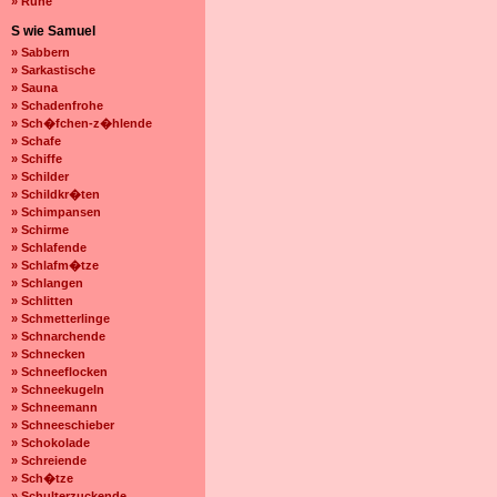
» Ruhe
S wie Samuel
» Sabbern
» Sarkastische
» Sauna
» Schadenfrohe
» Sch�fchen-z�hlende
» Schafe
» Schiffe
» Schilder
» Schildkr�ten
» Schimpansen
» Schirme
» Schlafende
» Schlafm�tze
» Schlangen
» Schlitten
» Schmetterlinge
» Schnarchende
» Schnecken
» Schneeflocken
» Schneekugeln
» Schneemann
» Schneeschieber
» Schokolade
» Schreiende
» Sch�tze
» Schulterzuckende