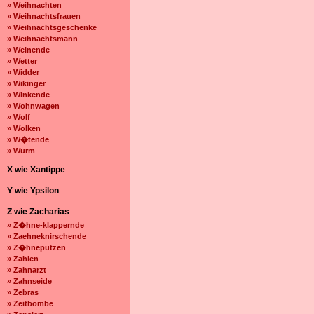
» Weihnachten
» Weihnachtsfrauen
» Weihnachtsgeschenke
» Weihnachtsmann
» Weinende
» Wetter
» Widder
» Wikinger
» Winkende
» Wohnwagen
» Wolf
» Wolken
» W�tende
» Wurm
X wie Xantippe
Y wie Ypsilon
Z wie Zacharias
» Z�hne-klappernde
» Zaehneknirschende
» Z�hneputzen
» Zahlen
» Zahnarzt
» Zahnseide
» Zebras
» Zeitbombe