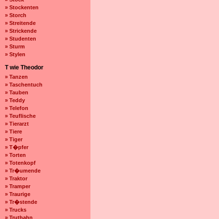
» Stockenten
» Storch
» Streitende
» Strickende
» Studenten
» Sturm
» Stylen
T wie Theodor
» Tanzen
» Taschentuch
» Tauben
» Teddy
» Telefon
» Teuflische
» Tierarzt
» Tiere
» Tiger
» T�pfer
» Torten
» Totenkopf
» Tr�umende
» Traktor
» Tramper
» Traurige
» Tr�stende
» Trucks
» Truthahn