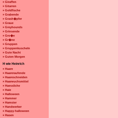
» Giraffen
» Gitarren
» Goldfische
» Grabende
» Grash�pfer
» Graue
» Greyhounds
» Grinsende
» Gro�e
» Gr�ne
» Gruppen
» Gruppenkuscheln
» Gute Nacht
» Guten Morgen
H wie Heinrich
» Haare
» Haareraufende
» Haareschneiden
» Haarwuchsmittel
» Haessliche
» Haie
» Halloween
» Hammer
» Hamster
» Handwerker
» Happy-halloween
» Hasen