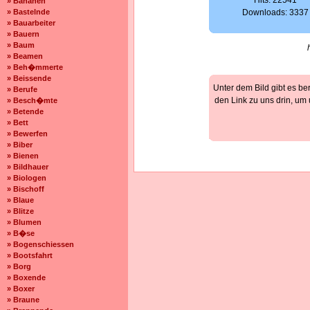
Hits: 22541
» Bananen
» Bastelnde
Downloads: 3337
» Bauarbeiter
» Bauern
» Baum
» Beamen
» Beh�mmerte
» Beissende
Unter dem Bild gibt es be
» Berufe
den Link zu uns drin, um
» Besch�mte
» Betende
» Bett
» Bewerfen
» Biber
» Bienen
» Bildhauer
» Biologen
» Bischoff
» Blaue
» Blitze
» Blumen
» B�se
» Bogenschiessen
» Bootsfahrt
» Borg
» Boxende
» Boxer
» Braune