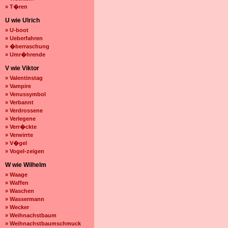
» T�ren
U wie Ulrich
» U-boot
» Ueberfahren
» �berraschung
» Umr�hrende
V wie Viktor
» Valentinstag
» Vampire
» Venussymbol
» Verbannt
» Verdrossene
» Verlegene
» Verr�ckte
» Verwirrte
» V�gel
» Vogel-zeigen
W wie Wilhelm
» Waage
» Waffen
» Waschen
» Wassermann
» Wecker
» Weihnachstbaum
» Weihnachstbaumschmuck