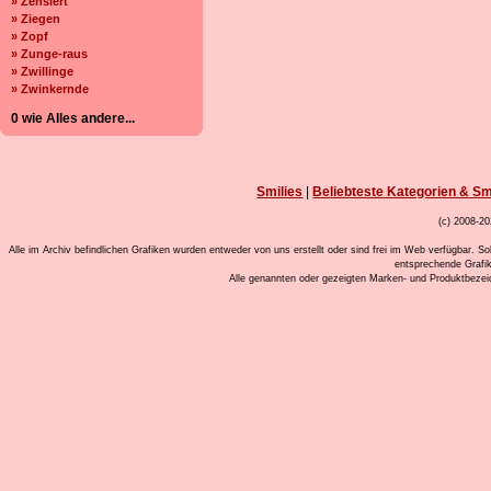
» Zensiert
» Ziegen
» Zopf
» Zunge-raus
» Zwillinge
» Zwinkernde
0 wie Alles andere...
Smilies
|
Beliebteste Kategorien & Sm
(c) 2008-20
Alle im Archiv befindlichen Grafiken wurden entweder von uns erstellt oder sind frei im Web verfügbar. So
entsprechende Grafi
Alle genannten oder gezeigten Marken- und Produktbeze