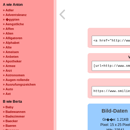
A wie Anton
» Adler
» Adventskranz
» �gypten
» Aengstliche
» Affen
» Alien
» Alligatoren
» Alphabet
» Alte
» Ameisen
» Anbeten
» Apotheker
» Armee
» Arzt
» Astronomen
» Augen-rollende
» Ausrufungszeichen
» Auto
» Axt
B wie Berta
» Baby
Bild-Daten
» Badewannen
» Badezimmer
Gr��e: 1.21KB
» Baecker
Pixel: 15 x 25 Pixe
» Baeren