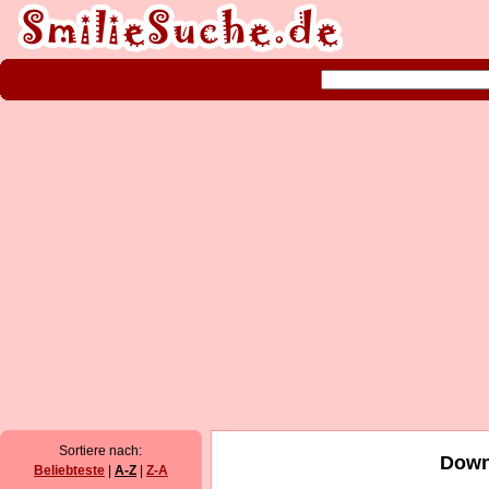
Sortiere nach:
Down
Beliebteste
|
A-Z
|
Z-A