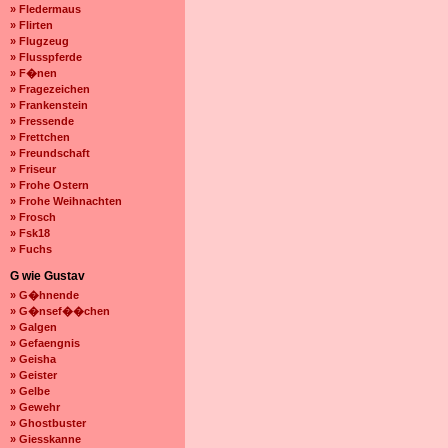
» Fledermaus
» Flirten
» Flugzeug
» Flusspferde
» F�nen
» Fragezeichen
» Frankenstein
» Fressende
» Frettchen
» Freundschaft
» Friseur
» Frohe Ostern
» Frohe Weihnachten
» Frosch
» Fsk18
» Fuchs
G wie Gustav
» G�hnende
» G�nsef��chen
» Galgen
» Gefaengnis
» Geisha
» Geister
» Gelbe
» Gewehr
» Ghostbuster
» Giesskanne