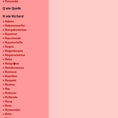
» Putzende
Q wie Quelle
R wie Richard
» Raben
» Raketenwerfer
» Rangabzeichen
» Rasieren
» Rauchende
» Raumschiffe
» Regen
» Regenbogen
» Regenschirme
» Rehe
» Religi�se
» Rendezevous
» Rentiere
» Reptilien
» Respekt
» Richter
» Rip
» Roboter
» Rollende
» Rosa
» Rote
» Rotwerden
» Rtfm