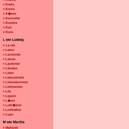
» Krebs
» Krone
» K�ken
» Kuenstler
» Kuerbis
» Kuh
» Kuss
L wie Ludwig
» La-ola
» Labor
» Lachende
» Lamas
» Laufende
» Libellen
» Liebe
» Liebesbriefe
» Liebeskummer
» Lieferanten
» Lila
» Lippen
» L�we
» Lokf�hrer
» Luftballon
» Lupe
M wie Martha
» Mahlzeit