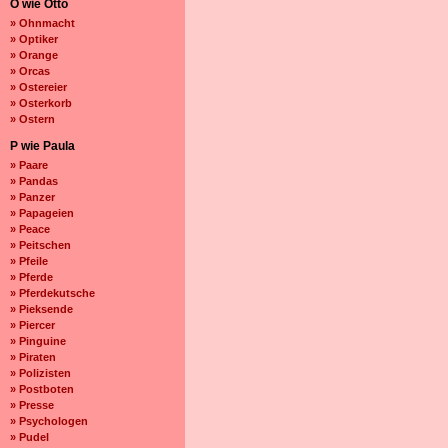
O wie Otto
» Ohnmacht
» Optiker
» Orange
» Orcas
» Ostereier
» Osterkorb
» Ostern
P wie Paula
» Paare
» Pandas
» Panzer
» Papageien
» Peace
» Peitschen
» Pfeile
» Pferde
» Pferdekutsche
» Pieksende
» Piercer
» Pinguine
» Piraten
» Polizisten
» Postboten
» Presse
» Psychologen
» Pudel