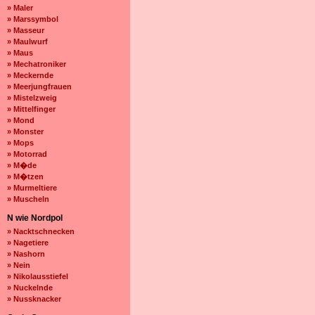
» Maler
» Marssymbol
» Masseur
» Maulwurf
» Maus
» Mechatroniker
» Meckernde
» Meerjungfrauen
» Mistelzweig
» Mittelfinger
» Mond
» Monster
» Mops
» Motorrad
» M�de
» M�tzen
» Murmeltiere
» Muscheln
N wie Nordpol
» Nacktschnecken
» Nagetiere
» Nashorn
» Nein
» Nikolausstiefel
» Nuckelnde
» Nussknacker