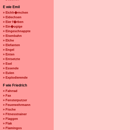
E wie Emil
» Eichh�rnchen
» Eidechsen
» Eier f�rben
» Ein�ugige
» Eingeschnappte
» Eisenbahn
» Elche
» Elefanten
» Engel
» Enten
» Entsetzte
» Esel
» Essende
» Eulen
» Explodierende
F wie Friedrich
» Fahrrad
» Fax
» Fensterputzer
» Feuerwehrmann
» Fische
» Fitnesstrainer
» Flaggen
» Flak
» Flamingos