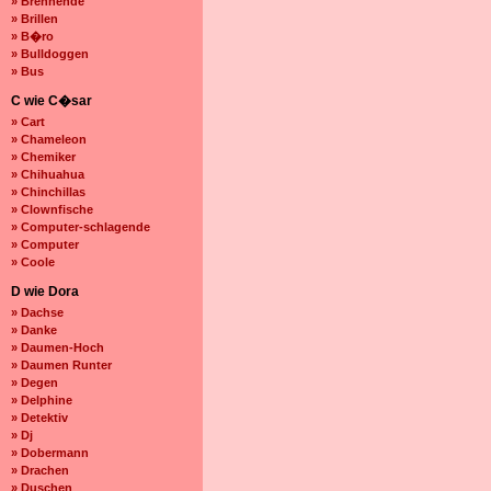
» Brennende
» Brillen
» B�ro
» Bulldoggen
» Bus
C wie C�sar
» Cart
» Chameleon
» Chemiker
» Chihuahua
» Chinchillas
» Clownfische
» Computer-schlagende
» Computer
» Coole
D wie Dora
» Dachse
» Danke
» Daumen-Hoch
» Daumen Runter
» Degen
» Delphine
» Detektiv
» Dj
» Dobermann
» Drachen
» Duschen