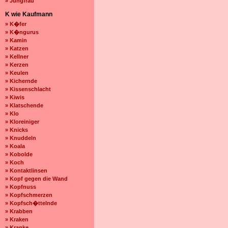
» Jungfrau
K wie Kaufmann
» K�fer
» K�ngurus
» Kamin
» Katzen
» Kellner
» Kerzen
» Keulen
» Kichernde
» Kissenschlacht
» Kiwis
» Klatschende
» Klo
» Kloreiniger
» Knicks
» Knuddeln
» Koala
» Kobolde
» Koch
» Kontaktlinsen
» Kopf gegen die Wand
» Kopfnuss
» Kopfschmerzen
» Kopfsch�ttelnde
» Krabben
» Kraken
» Kranke