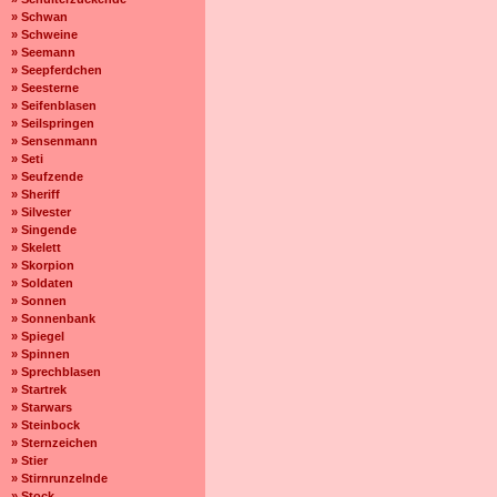
» Schwan
» Schweine
» Seemann
» Seepferdchen
» Seesterne
» Seifenblasen
» Seilspringen
» Sensenmann
» Seti
» Seufzende
» Sheriff
» Silvester
» Singende
» Skelett
» Skorpion
» Soldaten
» Sonnen
» Sonnenbank
» Spiegel
» Spinnen
» Sprechblasen
» Startrek
» Starwars
» Steinbock
» Sternzeichen
» Stier
» Stirnrunzelnde
» Stock