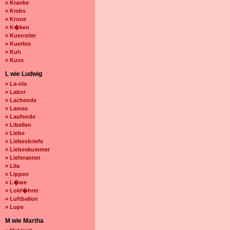
» Kranke
» Krebs
» Krone
» K�ken
» Kuenstler
» Kuerbis
» Kuh
» Kuss
L wie Ludwig
» La-ola
» Labor
» Lachende
» Lamas
» Laufende
» Libellen
» Liebe
» Liebesbriefe
» Liebeskummer
» Lieferanten
» Lila
» Lippen
» L�we
» Lokf�hrer
» Luftballon
» Lupe
M wie Martha