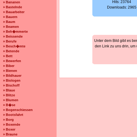
Hits: 23764
» Bananen
» Bastelnde
Downloads: 2965
» Bauarbeiter
» Bauern
» Baum
» Beamen
» Beh�mmerte
» Beissende
Unter dem Bild gibt es be
» Berufe
den Link zu uns drin, um
» Besch�mte
» Betende
» Bett
» Bewerfen
» Biber
» Bienen
» Bildhauer
» Biologen
» Bischoff
» Blaue
» Blitze
» Blumen
» B�se
» Bogenschiessen
» Bootsfahrt
» Borg
» Boxende
» Boxer
» Braune