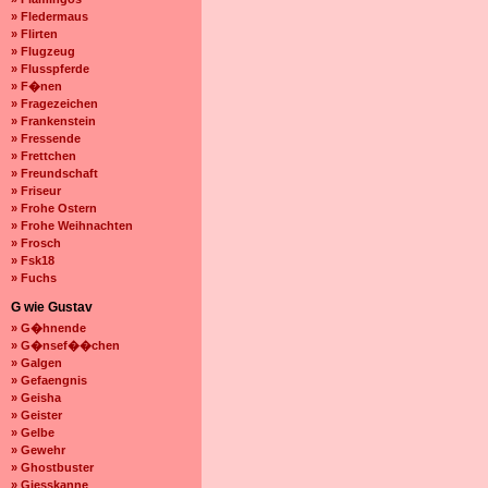
» Fledermaus
» Flirten
» Flugzeug
» Flusspferde
» F�nen
» Fragezeichen
» Frankenstein
» Fressende
» Frettchen
» Freundschaft
» Friseur
» Frohe Ostern
» Frohe Weihnachten
» Frosch
» Fsk18
» Fuchs
G wie Gustav
» G�hnende
» G�nsef��chen
» Galgen
» Gefaengnis
» Geisha
» Geister
» Gelbe
» Gewehr
» Ghostbuster
» Giesskanne