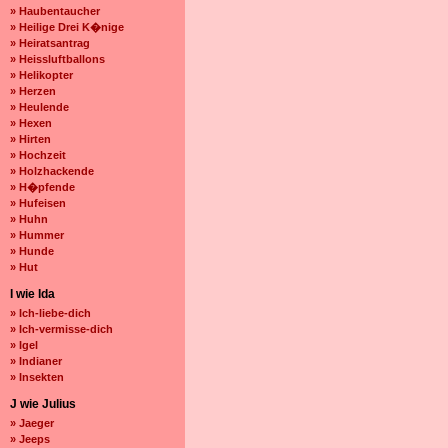
» Haubentaucher
» Heilige Drei K�nige
» Heiratsantrag
» Heissluftballons
» Helikopter
» Herzen
» Heulende
» Hexen
» Hirten
» Hochzeit
» Holzhackende
» H�pfende
» Hufeisen
» Huhn
» Hummer
» Hunde
» Hut
I wie Ida
» Ich-liebe-dich
» Ich-vermisse-dich
» Igel
» Indianer
» Insekten
J wie Julius
» Jaeger
» Jeeps