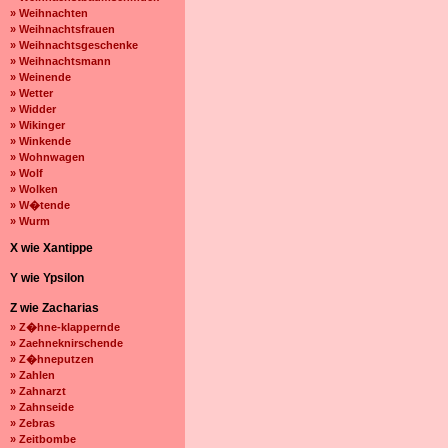
» Weihnachten
» Weihnachtsfrauen
» Weihnachtsgeschenke
» Weihnachtsmann
» Weinende
» Wetter
» Widder
» Wikinger
» Winkende
» Wohnwagen
» Wolf
» Wolken
» W�tende
» Wurm
X wie Xantippe
Y wie Ypsilon
Z wie Zacharias
» Z�hne-klappernde
» Zaehneknirschende
» Z�hneputzen
» Zahlen
» Zahnarzt
» Zahnseide
» Zebras
» Zeitbombe