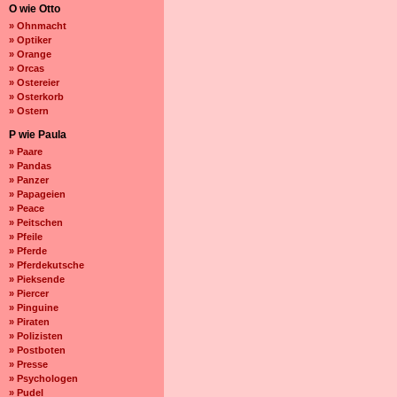
O wie Otto
» Ohnmacht
» Optiker
» Orange
» Orcas
» Ostereier
» Osterkorb
» Ostern
P wie Paula
» Paare
» Pandas
» Panzer
» Papageien
» Peace
» Peitschen
» Pfeile
» Pferde
» Pferdekutsche
» Pieksende
» Piercer
» Pinguine
» Piraten
» Polizisten
» Postboten
» Presse
» Psychologen
» Pudel