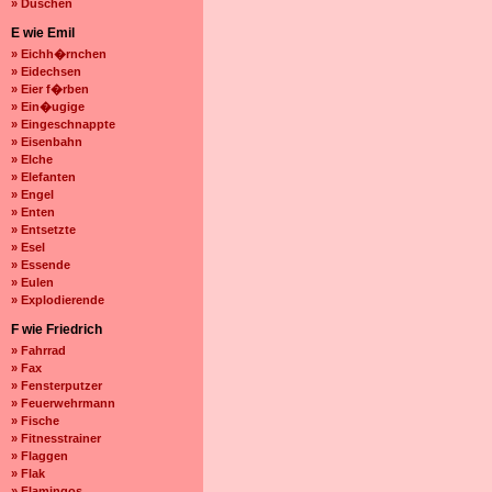
» Duschen
E wie Emil
» Eichh�rnchen
» Eidechsen
» Eier f�rben
» Ein�ugige
» Eingeschnappte
» Eisenbahn
» Elche
» Elefanten
» Engel
» Enten
» Entsetzte
» Esel
» Essende
» Eulen
» Explodierende
F wie Friedrich
» Fahrrad
» Fax
» Fensterputzer
» Feuerwehrmann
» Fische
» Fitnesstrainer
» Flaggen
» Flak
» Flamingos