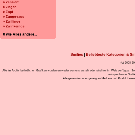
» Zensiert
» Ziegen
» Zopf
» Zunge-raus
» Zwillinge
» Zwinkernde
0 wie Alles andere...
Smilies
|
Beliebteste Kategorien & Sm
(c) 2008-20
Alle im Archiv befindlichen Grafiken wurden entweder von uns erstellt oder sind frei im Web verfügbar. So
entsprechende Grafi
Alle genannten oder gezeigten Marken- und Produktbeze