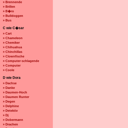
» Brennende
» Brillen
» B�ro
» Bulldoggen
» Bus
C wie C�sar
» Cart
» Chameleon
» Chemiker
» Chihuahua
» Chinchillas
» Clownfische
» Computer-schlagende
» Computer
» Coole
D wie Dora
» Dachse
» Danke
» Daumen-Hoch
» Daumen Runter
» Degen
» Delphine
» Detektiv
» Dj
» Dobermann
» Drachen