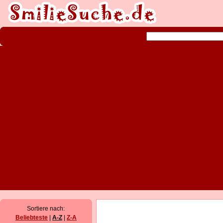
Sortiere nach:
Beliebteste
|
A-Z
|
Z-A