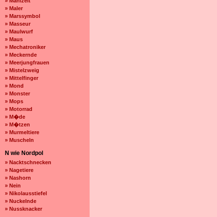
» Mahlzeit
» Maler
» Marssymbol
» Masseur
» Maulwurf
» Maus
» Mechatroniker
» Meckernde
» Meerjungfrauen
» Mistelzweig
» Mittelfinger
» Mond
» Monster
» Mops
» Motorrad
» M�de
» M�tzen
» Murmeltiere
» Muscheln
N wie Nordpol
» Nacktschnecken
» Nagetiere
» Nashorn
» Nein
» Nikolausstiefel
» Nuckelnde
» Nussknacker