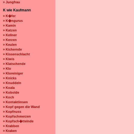
» Jungfrau
K wie Kaufmann
» K�fer
» K�ngurus
» Kamin
» Katzen
» Kellner
» Kerzen
» Keulen
» Kichernde
» Kissenschlacht
» Kiwis
» Klatschende
» Klo
» Kloreiniger
» Knicks
» Knuddeln
» Koala
» Kobolde
» Koch
» Kontaktlinsen
» Kopf gegen die Wand
» Kopfnuss
» Kopfschmerzen
» Kopfsch�ttelnde
» Krabben
» Kraken