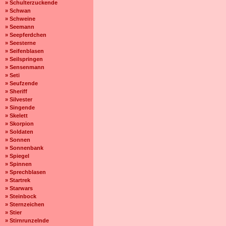
» Schulterzuckende
» Schwan
» Schweine
» Seemann
» Seepferdchen
» Seesterne
» Seifenblasen
» Seilspringen
» Sensenmann
» Seti
» Seufzende
» Sheriff
» Silvester
» Singende
» Skelett
» Skorpion
» Soldaten
» Sonnen
» Sonnenbank
» Spiegel
» Spinnen
» Sprechblasen
» Startrek
» Starwars
» Steinbock
» Sternzeichen
» Stier
» Stirnrunzelnde