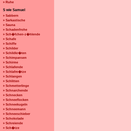
» Ruhe
S wie Samuel
» Sabbern
» Sarkastische
» Sauna
» Schadenfrohe
» Sch�fchen-z�hlende
» Schafe
» Schiffe
» Schilder
» Schildkr�ten
» Schimpansen
» Schirme
» Schlafende
» Schlafm�tze
» Schlangen
» Schlitten
» Schmetterlinge
» Schnarchende
» Schnecken
» Schneeflocken
» Schneekugeln
» Schneemann
» Schneeschieber
» Schokolade
» Schreiende
» Sch�tze