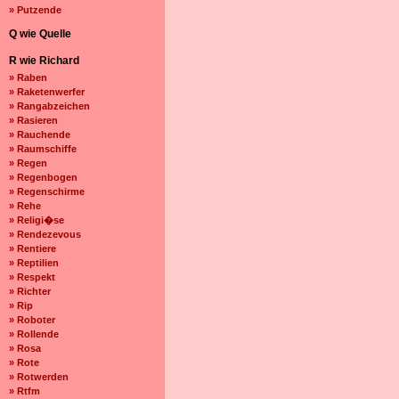
» Putzende
Q wie Quelle
R wie Richard
» Raben
» Raketenwerfer
» Rangabzeichen
» Rasieren
» Rauchende
» Raumschiffe
» Regen
» Regenbogen
» Regenschirme
» Rehe
» Religi�se
» Rendezevous
» Rentiere
» Reptilien
» Respekt
» Richter
» Rip
» Roboter
» Rollende
» Rosa
» Rote
» Rotwerden
» Rtfm