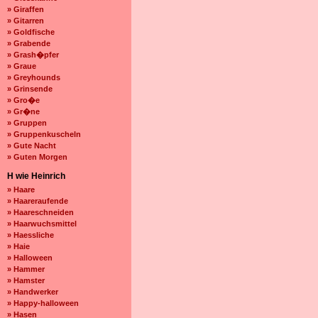
» Giraffen
» Gitarren
» Goldfische
» Grabende
» Grash�pfer
» Graue
» Greyhounds
» Grinsende
» Gro�e
» Gr�ne
» Gruppen
» Gruppenkuscheln
» Gute Nacht
» Guten Morgen
H wie Heinrich
» Haare
» Haareraufende
» Haareschneiden
» Haarwuchsmittel
» Haessliche
» Haie
» Halloween
» Hammer
» Hamster
» Handwerker
» Happy-halloween
» Hasen