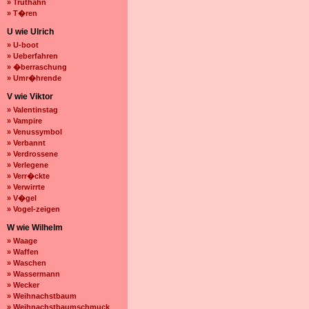
» Truthahn
» T�ren
U wie Ulrich
» U-boot
» Ueberfahren
» �berraschung
» Umr�hrende
V wie Viktor
» Valentinstag
» Vampire
» Venussymbol
» Verbannt
» Verdrossene
» Verlegene
» Verr�ckte
» Verwirrte
» V�gel
» Vogel-zeigen
W wie Wilhelm
» Waage
» Waffen
» Waschen
» Wassermann
» Wecker
» Weihnachstbaum
» Weihnachstbaumschmuck