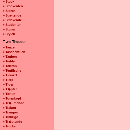
» Stock
» Stockenten
» Storch
» Streitende
» Strickende
» Studenten
» Sturm
» Stylen
T wie Theodor
» Tanzen
» Taschentuch
» Tauben
» Teddy
» Telefon
» Teuflische
» Tierarzt
» Tiere
» Tiger
» T�pfer
» Torten
» Totenkopf
» Tr�umende
» Traktor
» Tramper
» Traurige
» Tr�stende
» Trucks