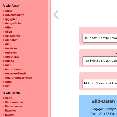
A wie Anton
» Adler
» Adventskranz
» �gypten
» Aengstliche
» Affen
» Alien
» Alligatoren
» Alphabet
» Alte
» Ameisen
» Anbeten
» Apotheker
» Armee
» Arzt
» Astronomen
» Augen-rollende
» Ausrufungszeichen
» Auto
» Axt
B wie Berta
» Baby
Bild-Daten
» Badewannen
» Badezimmer
Gr��e: 232Byte
» Baecker
Pixel: 29 x 15 Pixe
» Baeren