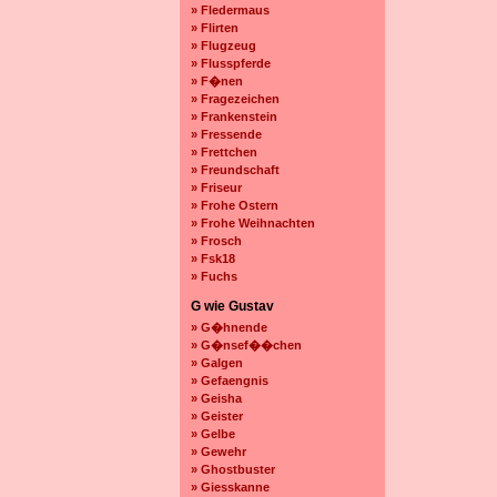
» Fledermaus
» Flirten
» Flugzeug
» Flusspferde
» F�nen
» Fragezeichen
» Frankenstein
» Fressende
» Frettchen
» Freundschaft
» Friseur
» Frohe Ostern
» Frohe Weihnachten
» Frosch
» Fsk18
» Fuchs
G wie Gustav
» G�hnende
» G�nsef��chen
» Galgen
» Gefaengnis
» Geisha
» Geister
» Gelbe
» Gewehr
» Ghostbuster
» Giesskanne