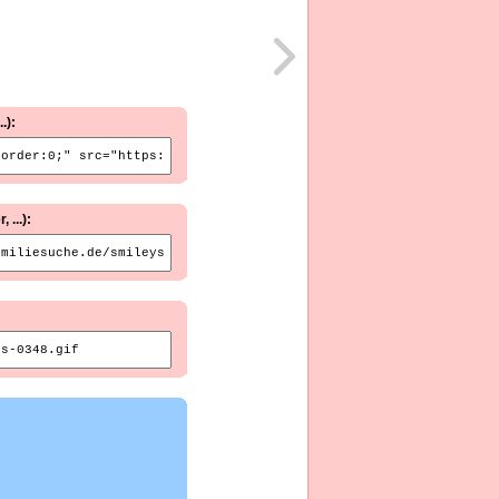
.):
...):