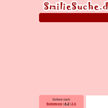
Sortiere nach:
Beliebteste
|
A-Z
|
Z-A