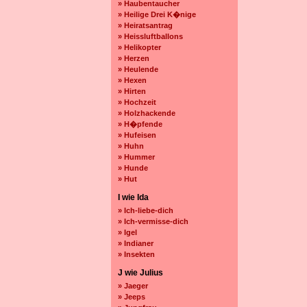
» Haubentaucher
» Heilige Drei K�nige
» Heiratsantrag
» Heissluftballons
» Helikopter
» Herzen
» Heulende
» Hexen
» Hirten
» Hochzeit
» Holzhackende
» H�pfende
» Hufeisen
» Huhn
» Hummer
» Hunde
» Hut
I wie Ida
» Ich-liebe-dich
» Ich-vermisse-dich
» Igel
» Indianer
» Insekten
J wie Julius
» Jaeger
» Jeeps