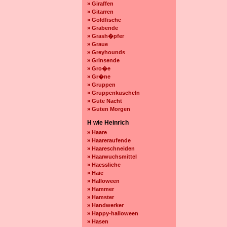
» Giraffen
» Gitarren
» Goldfische
» Grabende
» Grash�pfer
» Graue
» Greyhounds
» Grinsende
» Gro�e
» Gr�ne
» Gruppen
» Gruppenkuscheln
» Gute Nacht
» Guten Morgen
H wie Heinrich
» Haare
» Haareraufende
» Haareschneiden
» Haarwuchsmittel
» Haessliche
» Haie
» Halloween
» Hammer
» Hamster
» Handwerker
» Happy-halloween
» Hasen