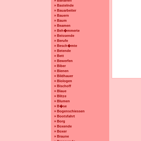
» Bananen
» Bastelnde
» Bauarbeiter
» Bauern
» Baum
» Beamen
» Beh�mmerte
» Beissende
» Berufe
» Besch�mte
» Betende
» Bett
» Bewerfen
» Biber
» Bienen
» Bildhauer
» Biologen
» Bischoff
» Blaue
» Blitze
» Blumen
» B�se
» Bogenschiessen
» Bootsfahrt
» Borg
» Boxende
» Boxer
» Braune