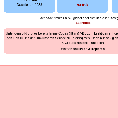
Hits: 12682
Downloads: 1933
zur�ck
lachende-smilies-0348.gif
befindet sich in diesen Kate
Lachende
Unter dem Bild gibt es bereits fertige Codes (Html & VBB zum Einf�gen in Foren
den Link zu uns drin, um unseren Service zu unterst�tzen. Denn nur so k�nne
& Cliparts kostenlos anbieten.
Einfach anklicken & kopieren!