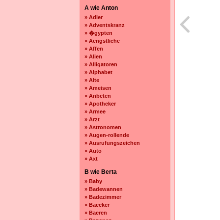
A wie Anton
» Adler
» Adventskranz
» �gypten
» Aengstliche
» Affen
» Alien
» Alligatoren
» Alphabet
» Alte
» Ameisen
» Anbeten
» Apotheker
» Armee
» Arzt
» Astronomen
» Augen-rollende
» Ausrufungszeichen
» Auto
» Axt
B wie Berta
» Baby
» Badewannen
» Badezimmer
» Baecker
» Baeren