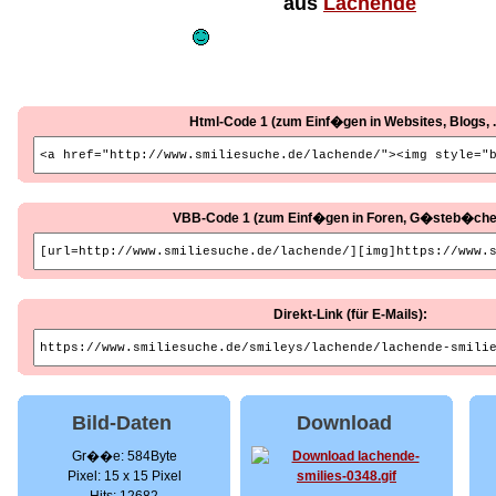
aus
Lachende
Html-Code 1 (zum Einf�gen in Websites, Blogs, ..
VBB-Code 1 (zum Einf�gen in Foren, G�steb�cher, 
Direkt-Link (für E-Mails):
Bild-Daten
Download
Gr��e: 584Byte
Pixel: 15 x 15 Pixel