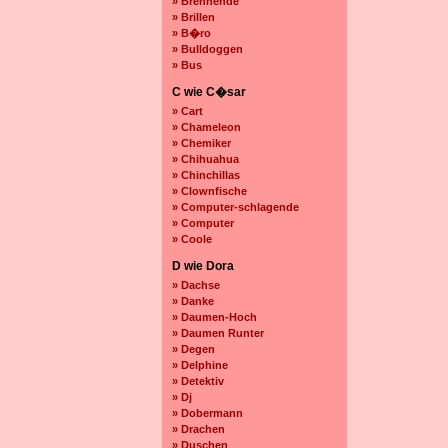
» Brennende
» Brillen
» B�ro
» Bulldoggen
» Bus
C wie C�sar
» Cart
» Chameleon
» Chemiker
» Chihuahua
» Chinchillas
» Clownfische
» Computer-schlagende
» Computer
» Coole
D wie Dora
» Dachse
» Danke
» Daumen-Hoch
» Daumen Runter
» Degen
» Delphine
» Detektiv
» Dj
» Dobermann
» Drachen
» Duschen