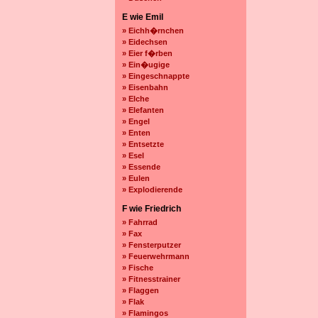
E wie Emil
» Eichh�rnchen
» Eidechsen
» Eier f�rben
» Ein�ugige
» Eingeschnappte
» Eisenbahn
» Elche
» Elefanten
» Engel
» Enten
» Entsetzte
» Esel
» Essende
» Eulen
» Explodierende
F wie Friedrich
» Fahrrad
» Fax
» Fensterputzer
» Feuerwehrmann
» Fische
» Fitnesstrainer
» Flaggen
» Flak
» Flamingos