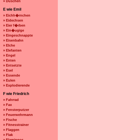
» Duschen
E wie Emil
» Eichh�rnchen
» Eidechsen
» Eier f�rben
» Ein�ugige
» Eingeschnappte
» Eisenbahn
» Elche
» Elefanten
» Engel
» Enten
» Entsetzte
» Esel
» Essende
» Eulen
» Explodierende
F wie Friedrich
» Fahrrad
» Fax
» Fensterputzer
» Feuerwehrmann
» Fische
» Fitnesstrainer
» Flaggen
» Flak
» Flamingos