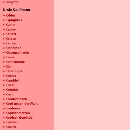
» Jungfrau
K wie Kaufmann
» K�fer
» K�ngurus
» Kamin
» Katzen
» Kellner
» Kerzen
» Keulen
» Kichernde
» Kissenschlacht
» Kiwis
» Klatschende
» Klo
» Kloreiniger
» Knicks
» Knuddeln
» Koala
» Kobolde
» Koch
» Kontaktlinsen
» Kopf gegen die Wand
» Kopfnuss
» Kopfschmerzen
» Kopfsch�ttelnde
» Krabben
» Kraken