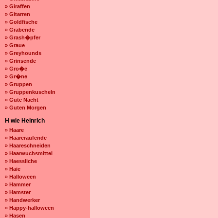
» Giraffen
» Gitarren
» Goldfische
» Grabende
» Grash�pfer
» Graue
» Greyhounds
» Grinsende
» Gro�e
» Gr�ne
» Gruppen
» Gruppenkuscheln
» Gute Nacht
» Guten Morgen
H wie Heinrich
» Haare
» Haareraufende
» Haareschneiden
» Haarwuchsmittel
» Haessliche
» Haie
» Halloween
» Hammer
» Hamster
» Handwerker
» Happy-halloween
» Hasen