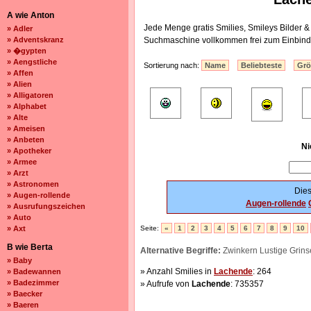
A wie Anton
Jede Menge gratis Smilies, Smileys Bilder 
» Adler
» Adventskranz
Suchmaschine vollkommen frei zum Einbind
» �gypten
» Aengstliche
Sortierung nach:
Name
Beliebteste
Gr
» Affen
» Alien
» Alligatoren
» Alphabet
» Alte
» Ameisen
» Anbeten
Ni
» Apotheker
» Armee
» Arzt
» Astronomen
Dies
» Augen-rollende
Augen-rollende
» Ausrufungszeichen
» Auto
» Axt
Seite:
«
1
2
3
4
5
6
7
8
9
10
B wie Berta
Alternative Begriffe:
Zwinkern Lustige Grins
» Baby
» Anzahl Smilies in
Lachende
: 264
» Badewannen
» Badezimmer
» Aufrufe von
Lachende
: 735357
» Baecker
» Baeren