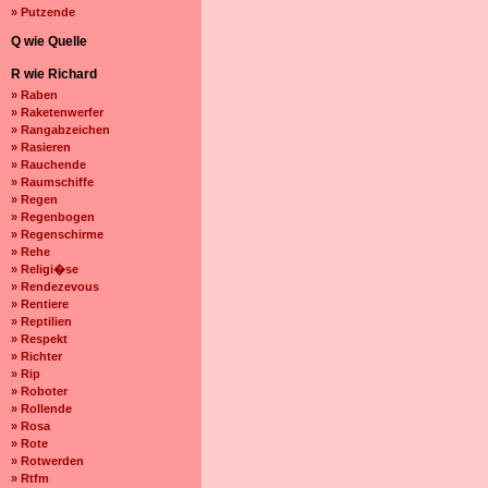
» Putzende
Q wie Quelle
R wie Richard
» Raben
» Raketenwerfer
» Rangabzeichen
» Rasieren
» Rauchende
» Raumschiffe
» Regen
» Regenbogen
» Regenschirme
» Rehe
» Religi�se
» Rendezevous
» Rentiere
» Reptilien
» Respekt
» Richter
» Rip
» Roboter
» Rollende
» Rosa
» Rote
» Rotwerden
» Rtfm