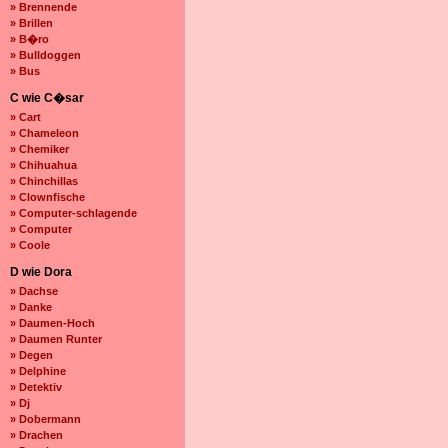
» Brennende
» Brillen
» B�ro
» Bulldoggen
» Bus
C wie C�sar
» Cart
» Chameleon
» Chemiker
» Chihuahua
» Chinchillas
» Clownfische
» Computer-schlagende
» Computer
» Coole
D wie Dora
» Dachse
» Danke
» Daumen-Hoch
» Daumen Runter
» Degen
» Delphine
» Detektiv
» Dj
» Dobermann
» Drachen