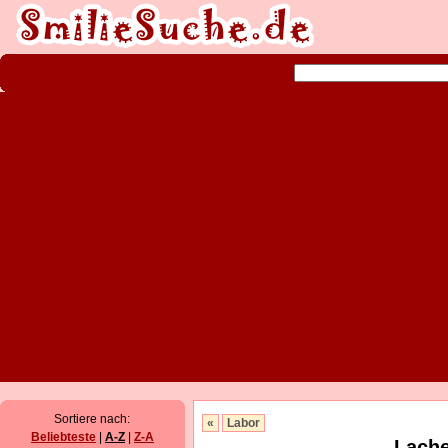
Sortiere nach:
«
Labor
Beliebteste
|
A-Z
|
Z-A
Lache