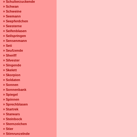
» Schulterzuckende
» Schwan
» Schweine
» Seemann
» Seepferdchen
» Seesterne
» Seifenblasen
» Seilspringen
» Sensenmann
» Seti
» Seufzende
» Sheriff
» Silvester
» Singende
» Skelett
» Skorpion
» Soldaten
» Sonnen
» Sonnenbank
» Spiegel
» Spinnen
» Sprechblasen
» Startrek
» Starwars
» Steinbock
» Sternzeichen
» Stier
» Stirnrunzelnde