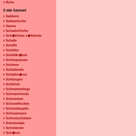
» Ruhe
S wie Samuel
» Sabbern
» Sarkastische
» Sauna
» Schadenfrohe
» Sch�fchen-z�hlende
» Schafe
» Schiffe
» Schilder
» Schildkr�ten
» Schimpansen
» Schirme
» Schlafende
» Schlafm�tze
» Schlangen
» Schlitten
» Schmetterlinge
» Schnarchende
» Schnecken
» Schneeflocken
» Schneekugeln
» Schneemann
» Schneeschieber
» Schokolade
» Schreiende
» Sch�tze