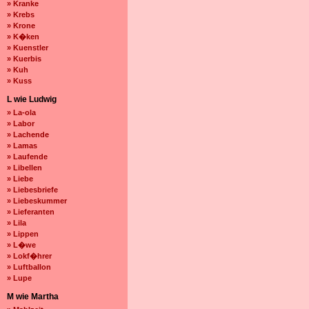
» Kranke
» Krebs
» Krone
» K�ken
» Kuenstler
» Kuerbis
» Kuh
» Kuss
L wie Ludwig
» La-ola
» Labor
» Lachende
» Lamas
» Laufende
» Libellen
» Liebe
» Liebesbriefe
» Liebeskummer
» Lieferanten
» Lila
» Lippen
» L�we
» Lokf�hrer
» Luftballon
» Lupe
M wie Martha