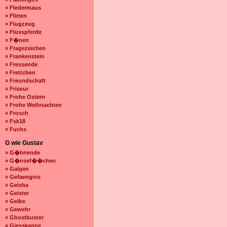
» Fledermaus
» Flirten
» Flugzeug
» Flusspferde
» F�nen
» Fragezeichen
» Frankenstein
» Fressende
» Frettchen
» Freundschaft
» Friseur
» Frohe Ostern
» Frohe Weihnachten
» Frosch
» Fsk18
» Fuchs
G wie Gustav
» G�hnende
» G�nsef��chen
» Galgen
» Gefaengnis
» Geisha
» Geister
» Gelbe
» Gewehr
» Ghostbuster
» Giesskanne