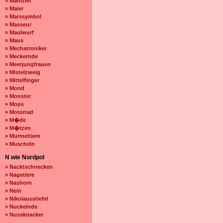
» Mahlzeit
» Maler
» Marssymbol
» Masseur
» Maulwurf
» Maus
» Mechatroniker
» Meckernde
» Meerjungfrauen
» Mistelzweig
» Mittelfinger
» Mond
» Monster
» Mops
» Motorrad
» M�de
» M�tzen
» Murmeltiere
» Muscheln
N wie Nordpol
» Nacktschnecken
» Nagetiere
» Nashorn
» Nein
» Nikolausstiefel
» Nuckelnde
» Nussknacker