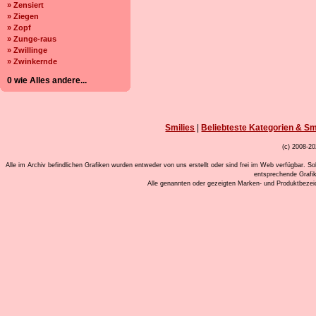
» Zensiert
» Ziegen
» Zopf
» Zunge-raus
» Zwillinge
» Zwinkernde
0 wie Alles andere...
Smilies
|
Beliebteste Kategorien & Sm
(c) 2008-20
Alle im Archiv befindlichen Grafiken wurden entweder von uns erstellt oder sind frei im Web verfügbar. So
entsprechende Grafi
Alle genannten oder gezeigten Marken- und Produktbeze