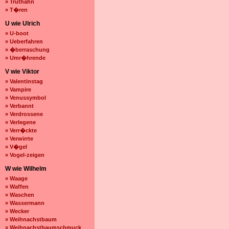
» Truthahn
» T�ren
U wie Ulrich
» U-boot
» Ueberfahren
» �berraschung
» Umr�hrende
V wie Viktor
» Valentinstag
» Vampire
» Venussymbol
» Verbannt
» Verdrossene
» Verlegene
» Verr�ckte
» Verwirrte
» V�gel
» Vogel-zeigen
W wie Wilhelm
» Waage
» Waffen
» Waschen
» Wassermann
» Wecker
» Weihnachstbaum
» Weihnachstbaumschmuck