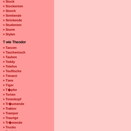
» Stock
» Stockenten
» Storch
» Streitende
» Strickende
» Studenten
» Sturm
» Stylen
T wie Theodor
» Tanzen
» Taschentuch
» Tauben
» Teddy
» Telefon
» Teuflische
» Tierarzt
» Tiere
» Tiger
» T�pfer
» Torten
» Totenkopf
» Tr�umende
» Traktor
» Tramper
» Traurige
» Tr�stende
» Trucks