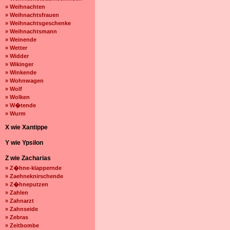
» Weihnachten
» Weihnachtsfrauen
» Weihnachtsgeschenke
» Weihnachtsmann
» Weinende
» Wetter
» Widder
» Wikinger
» Winkende
» Wohnwagen
» Wolf
» Wolken
» W�tende
» Wurm
X wie Xantippe
Y wie Ypsilon
Z wie Zacharias
» Z�hne-klappernde
» Zaehneknirschende
» Z�hneputzen
» Zahlen
» Zahnarzt
» Zahnseide
» Zebras
» Zeitbombe