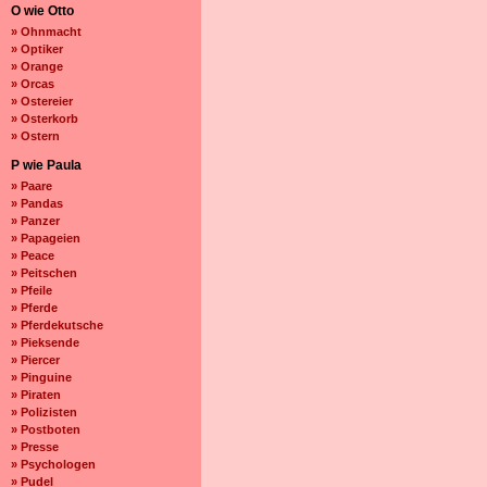
O wie Otto
» Ohnmacht
» Optiker
» Orange
» Orcas
» Ostereier
» Osterkorb
» Ostern
P wie Paula
» Paare
» Pandas
» Panzer
» Papageien
» Peace
» Peitschen
» Pfeile
» Pferde
» Pferdekutsche
» Pieksende
» Piercer
» Pinguine
» Piraten
» Polizisten
» Postboten
» Presse
» Psychologen
» Pudel