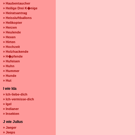
» Haubentaucher
» Heilige Drei K�nige
» Heiratsantrag
» Heissluftballons
» Helikopter
» Herzen
» Heulende
» Hexen
» Hirten
» Hochzeit
» Holzhackende
» H�pfende
» Hufeisen
» Huhn
» Hummer
» Hunde
» Hut
I wie Ida
» Ich-liebe-dich
» Ich-vermisse-dich
» Igel
» Indianer
» Insekten
J wie Julius
» Jaeger
» Jeeps