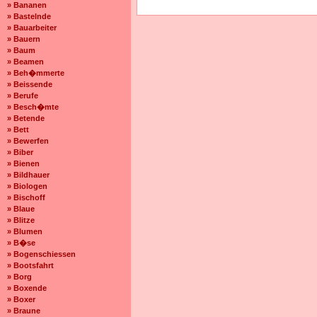
» Bananen
» Bastelnde
» Bauarbeiter
» Bauern
» Baum
» Beamen
» Beh�mmerte
» Beissende
» Berufe
» Besch�mte
» Betende
» Bett
» Bewerfen
» Biber
» Bienen
» Bildhauer
» Biologen
» Bischoff
» Blaue
» Blitze
» Blumen
» B�se
» Bogenschiessen
» Bootsfahrt
» Borg
» Boxende
» Boxer
» Braune