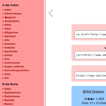
A wie Anton
» Adler
» Adventskranz
» �gypten
» Aengstliche
» Affen
» Alien
» Alligatoren
» Alphabet
» Alte
» Ameisen
» Anbeten
» Apotheker
» Armee
» Arzt
» Astronomen
» Augen-rollende
» Ausrufungszeichen
» Auto
» Axt
B wie Berta
» Baby
Bild-Daten
» Badewannen
» Badezimmer
Gr��e: 1.3KB
» Baecker
Pixel: 37 x 15 Pixe
» Baeren