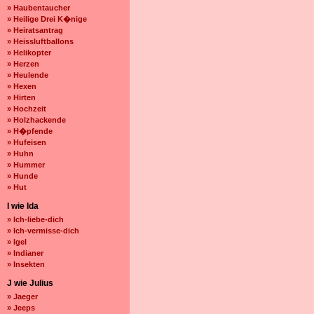
» Haubentaucher
» Heilige Drei K�nige
» Heiratsantrag
» Heissluftballons
» Helikopter
» Herzen
» Heulende
» Hexen
» Hirten
» Hochzeit
» Holzhackende
» H�pfende
» Hufeisen
» Huhn
» Hummer
» Hunde
» Hut
I wie Ida
» Ich-liebe-dich
» Ich-vermisse-dich
» Igel
» Indianer
» Insekten
J wie Julius
» Jaeger
» Jeeps