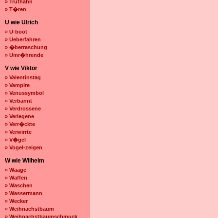
» Truthahn
» T�ren
U wie Ulrich
» U-boot
» Ueberfahren
» �berraschung
» Umr�hrende
V wie Viktor
» Valentinstag
» Vampire
» Venussymbol
» Verbannt
» Verdrossene
» Verlegene
» Verr�ckte
» Verwirrte
» V�gel
» Vogel-zeigen
W wie Wilhelm
» Waage
» Waffen
» Waschen
» Wassermann
» Wecker
» Weihnachstbaum
» Weihnachstbaumschmuck