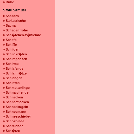
» Ruhe
S wie Samuel
» Sabbern
» Sarkastische
» Sauna
» Schadenfrohe
» Sch�fchen-z�hlende
» Schafe
» Schiffe
» Schilder
» Schildkr�ten
» Schimpansen
» Schirme
» Schlafende
» Schlafm�tze
» Schlangen
» Schlitten
» Schmetterlinge
» Schnarchende
» Schnecken
» Schneeflocken
» Schneekugeln
» Schneemann
» Schneeschieber
» Schokolade
» Schreiende
» Sch�tze