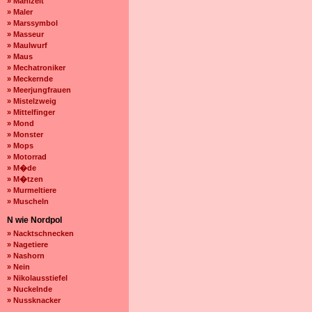
» Mahlzeit
» Maler
» Marssymbol
» Masseur
» Maulwurf
» Maus
» Mechatroniker
» Meckernde
» Meerjungfrauen
» Mistelzweig
» Mittelfinger
» Mond
» Monster
» Mops
» Motorrad
» M�de
» M�tzen
» Murmeltiere
» Muscheln
N wie Nordpol
» Nacktschnecken
» Nagetiere
» Nashorn
» Nein
» Nikolausstiefel
» Nuckelnde
» Nussknacker