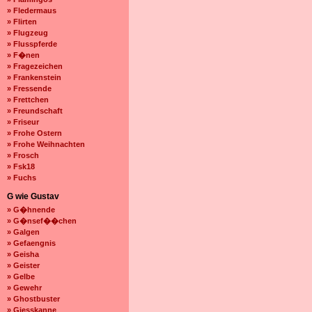
» Fledermaus
» Flirten
» Flugzeug
» Flusspferde
» F�nen
» Fragezeichen
» Frankenstein
» Fressende
» Frettchen
» Freundschaft
» Friseur
» Frohe Ostern
» Frohe Weihnachten
» Frosch
» Fsk18
» Fuchs
G wie Gustav
» G�hnende
» G�nsef��chen
» Galgen
» Gefaengnis
» Geisha
» Geister
» Gelbe
» Gewehr
» Ghostbuster
» Giesskanne