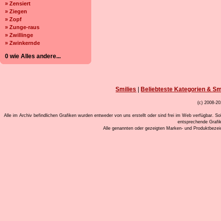
» Zensiert
» Ziegen
» Zopf
» Zunge-raus
» Zwillinge
» Zwinkernde
0 wie Alles andere...
Smilies
|
Beliebteste Kategorien & Sm
(c) 2008-20
Alle im Archiv befindlichen Grafiken wurden entweder von uns erstellt oder sind frei im Web verfügbar. So
entsprechende Grafi
Alle genannten oder gezeigten Marken- und Produktbeze