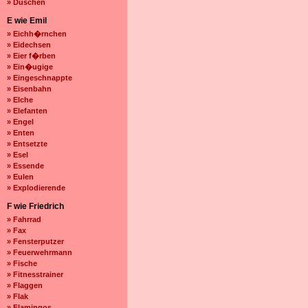
» Duschen
E wie Emil
» Eichh�rnchen
» Eidechsen
» Eier f�rben
» Ein�ugige
» Eingeschnappte
» Eisenbahn
» Elche
» Elefanten
» Engel
» Enten
» Entsetzte
» Esel
» Essende
» Eulen
» Explodierende
F wie Friedrich
» Fahrrad
» Fax
» Fensterputzer
» Feuerwehrmann
» Fische
» Fitnesstrainer
» Flaggen
» Flak
» Flamingos