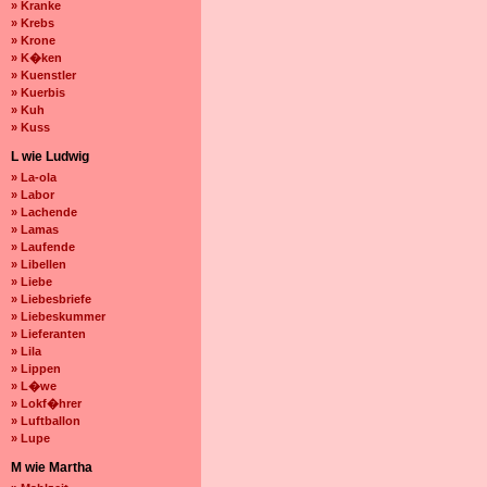
» Kranke
» Krebs
» Krone
» K�ken
» Kuenstler
» Kuerbis
» Kuh
» Kuss
L wie Ludwig
» La-ola
» Labor
» Lachende
» Lamas
» Laufende
» Libellen
» Liebe
» Liebesbriefe
» Liebeskummer
» Lieferanten
» Lila
» Lippen
» L�we
» Lokf�hrer
» Luftballon
» Lupe
M wie Martha