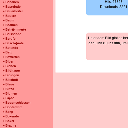
Hits: 67853
» Bananen
» Bastelnde
Downloads: 3821
» Bauarbeiter
» Bauern
» Baum
» Beamen
» Beh�mmerte
» Beissende
Unter dem Bild gibt es be
» Berufe
den Link zu uns drin, um
» Besch�mte
» Betende
» Bett
» Bewerfen
» Biber
» Bienen
» Bildhauer
» Biologen
» Bischoff
» Blaue
» Blitze
» Blumen
» B�se
» Bogenschiessen
» Bootsfahrt
» Borg
» Boxende
» Boxer
» Braune