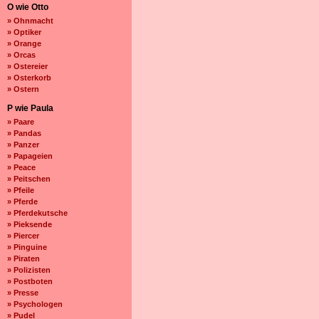
O wie Otto
» Ohnmacht
» Optiker
» Orange
» Orcas
» Ostereier
» Osterkorb
» Ostern
P wie Paula
» Paare
» Pandas
» Panzer
» Papageien
» Peace
» Peitschen
» Pfeile
» Pferde
» Pferdekutsche
» Pieksende
» Piercer
» Pinguine
» Piraten
» Polizisten
» Postboten
» Presse
» Psychologen
» Pudel