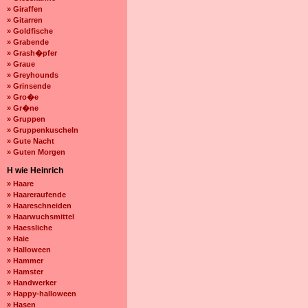
» Giraffen
» Gitarren
» Goldfische
» Grabende
» Grash�pfer
» Graue
» Greyhounds
» Grinsende
» Gro�e
» Gr�ne
» Gruppen
» Gruppenkuscheln
» Gute Nacht
» Guten Morgen
H wie Heinrich
» Haare
» Haareraufende
» Haareschneiden
» Haarwuchsmittel
» Haessliche
» Haie
» Halloween
» Hammer
» Hamster
» Handwerker
» Happy-halloween
» Hasen