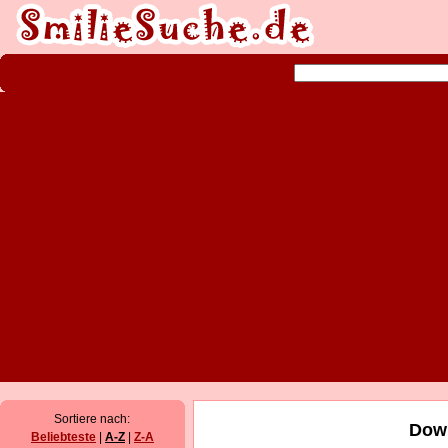
Sortiere nach:
Down
Beliebteste
|
A-Z
|
Z-A