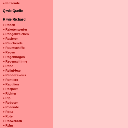
» Putzende
Q wie Quelle
R wie Richard
» Raben
» Raketenwerfer
» Rangabzeichen
» Rasieren
» Rauchende
» Raumschiffe
» Regen
» Regenbogen
» Regenschirme
» Rehe
» Religi�se
» Rendezevous
» Rentiere
» Reptilien
» Respekt
» Richter
» Rip
» Roboter
» Rollende
» Rosa
» Rote
» Rotwerden
» Rtfm