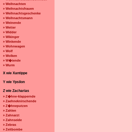
» Weihnachten
» Weihnachtsfrauen
» Weihnachtsgeschenke
» Weihnachtsmann
» Weinende
» Wetter
» Widder
» Wikinger
» Winkende
» Wohnwagen
» Wolf
» Wolken
» W�tende
» Wurm
X wie Xantippe
Y wie Ypsilon
Z wie Zacharias
» Z�hne-klappernde
» Zaehneknirschende
» Z�hneputzen
» Zahlen
» Zahnarzt
» Zahnseide
» Zebras
» Zeitbombe