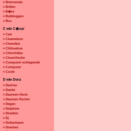
» Brennende
» Brillen
» B�ro
» Bulldoggen
» Bus
C wie C�sar
» Cart
» Chameleon
» Chemiker
» Chihuahua
» Chinchillas
» Clownfische
» Computer-schlagende
» Computer
» Coole
D wie Dora
» Dachse
» Danke
» Daumen-Hoch
» Daumen Runter
» Degen
» Delphine
» Detektiv
» Dj
» Dobermann
» Drachen