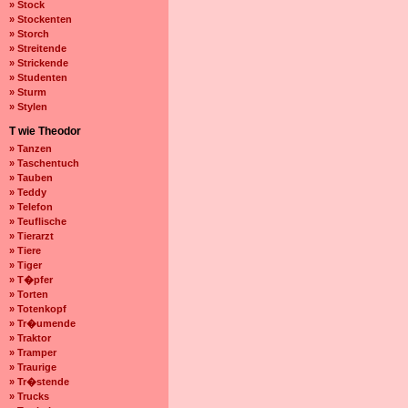
» Stock
» Stockenten
» Storch
» Streitende
» Strickende
» Studenten
» Sturm
» Stylen
T wie Theodor
» Tanzen
» Taschentuch
» Tauben
» Teddy
» Telefon
» Teuflische
» Tierarzt
» Tiere
» Tiger
» T�pfer
» Torten
» Totenkopf
» Tr�umende
» Traktor
» Tramper
» Traurige
» Tr�stende
» Trucks