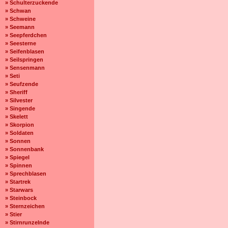
» Schulterzuckende
» Schwan
» Schweine
» Seemann
» Seepferdchen
» Seesterne
» Seifenblasen
» Seilspringen
» Sensenmann
» Seti
» Seufzende
» Sheriff
» Silvester
» Singende
» Skelett
» Skorpion
» Soldaten
» Sonnen
» Sonnenbank
» Spiegel
» Spinnen
» Sprechblasen
» Startrek
» Starwars
» Steinbock
» Sternzeichen
» Stier
» Stirnrunzelnde