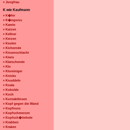
» Jungfrau
K wie Kaufmann
» K�fer
» K�ngurus
» Kamin
» Katzen
» Kellner
» Kerzen
» Keulen
» Kichernde
» Kissenschlacht
» Kiwis
» Klatschende
» Klo
» Kloreiniger
» Knicks
» Knuddeln
» Koala
» Kobolde
» Koch
» Kontaktlinsen
» Kopf gegen die Wand
» Kopfnuss
» Kopfschmerzen
» Kopfsch�ttelnde
» Krabben
» Kraken