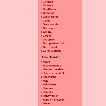
» Giraffen
» Gitarren
» Goldfische
» Grabende
» Grash�pfer
» Graue
» Greyhounds
» Grinsende
» Gro�e
» Gr�ne
» Gruppen
» Gruppenkuscheln
» Gute Nacht
» Guten Morgen
H wie Heinrich
» Haare
» Haareraufende
» Haareschneiden
» Haarwuchsmittel
» Haessliche
» Haie
» Halloween
» Hammer
» Hamster
» Handwerker
» Happy-halloween
» Hasen