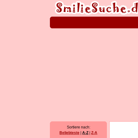
Sortiere nach:
Beliebteste
|
A-Z
|
Z-A