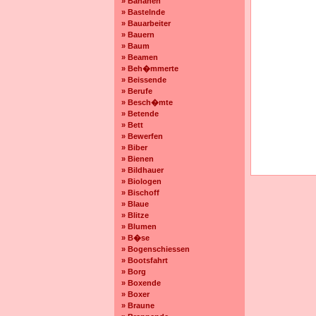
» Bananen
» Bastelnde
» Bauarbeiter
» Bauern
» Baum
» Beamen
» Beh�mmerte
» Beissende
» Berufe
» Besch�mte
» Betende
» Bett
» Bewerfen
» Biber
» Bienen
» Bildhauer
» Biologen
» Bischoff
» Blaue
» Blitze
» Blumen
» B�se
» Bogenschiessen
» Bootsfahrt
» Borg
» Boxende
» Boxer
» Braune