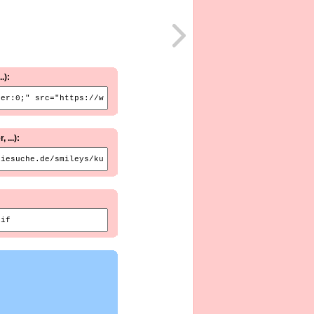
.):
...):