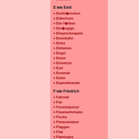
E wie Emil
» Eichh�rnchen
» Eidechsen
» Eier f�rben
» Ein�ugige
» Eingeschnappte
» Eisenbahn
» Elche
» Elefanten
» Engel
» Enten
» Entsetzte
» Esel
» Essende
» Eulen
» Explodierende
F wie Friedrich
» Fahrrad
» Fax
» Fensterputzer
» Feuerwehrmann
» Fische
» Fitnesstrainer
» Flaggen
» Flak
» Flamingos