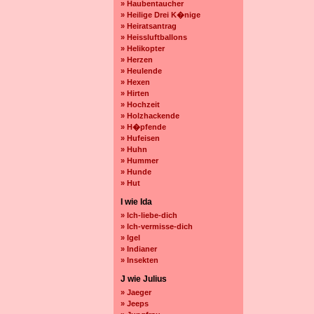
» Haubentaucher
» Heilige Drei K�nige
» Heiratsantrag
» Heissluftballons
» Helikopter
» Herzen
» Heulende
» Hexen
» Hirten
» Hochzeit
» Holzhackende
» H�pfende
» Hufeisen
» Huhn
» Hummer
» Hunde
» Hut
I wie Ida
» Ich-liebe-dich
» Ich-vermisse-dich
» Igel
» Indianer
» Insekten
J wie Julius
» Jaeger
» Jeeps