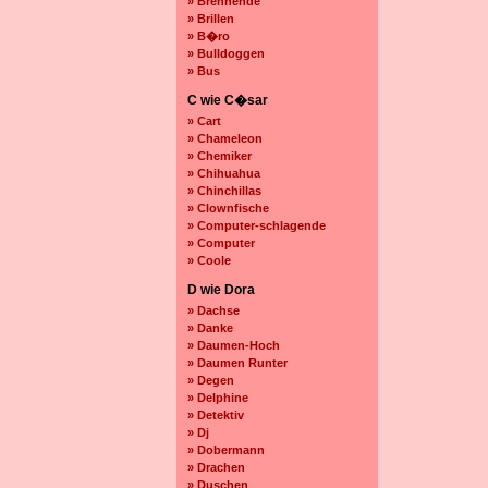
» Brennende
» Brillen
» B�ro
» Bulldoggen
» Bus
C wie C�sar
» Cart
» Chameleon
» Chemiker
» Chihuahua
» Chinchillas
» Clownfische
» Computer-schlagende
» Computer
» Coole
D wie Dora
» Dachse
» Danke
» Daumen-Hoch
» Daumen Runter
» Degen
» Delphine
» Detektiv
» Dj
» Dobermann
» Drachen
» Duschen