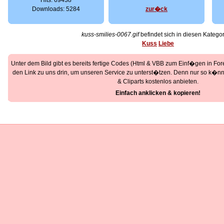
Hits: 69438
Downloads: 5284
zur�ck
kuss-smilies-0067.gif
befindet sich in diesen Kategor
Kuss
Liebe
Unter dem Bild gibt es bereits fertige Codes (Html & VBB zum Einf�gen in Foren
den Link zu uns drin, um unseren Service zu unterst�tzen. Denn nur so k�nne
& Cliparts kostenlos anbieten.
Einfach anklicken & kopieren!