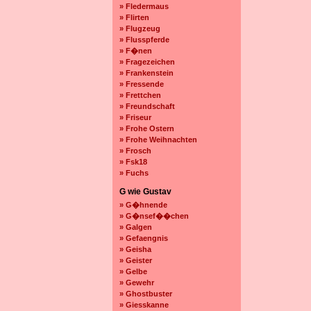
» Fledermaus
» Flirten
» Flugzeug
» Flusspferde
» F�nen
» Fragezeichen
» Frankenstein
» Fressende
» Frettchen
» Freundschaft
» Friseur
» Frohe Ostern
» Frohe Weihnachten
» Frosch
» Fsk18
» Fuchs
G wie Gustav
» G�hnende
» G�nsef��chen
» Galgen
» Gefaengnis
» Geisha
» Geister
» Gelbe
» Gewehr
» Ghostbuster
» Giesskanne