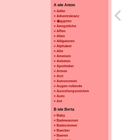
A wie Anton
» Adler
» Adventskranz
» �gypten
» Aengstliche
» Affen
» Alien
» Alligatoren
» Alphabet
» Alte
» Ameisen
» Anbeten
» Apotheker
» Armee
» Arzt
» Astronomen
» Augen-rollende
» Ausrufungszeichen
» Auto
» Axt
B wie Berta
» Baby
» Badewannen
» Badezimmer
» Baecker
» Baeren