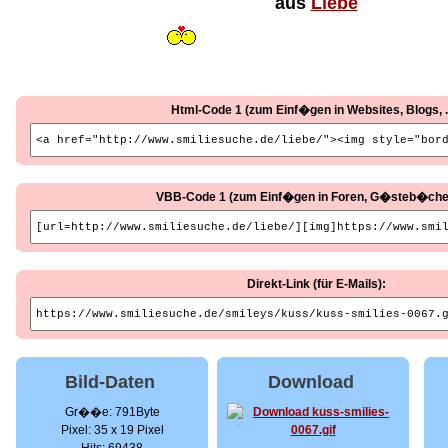
aus
Liebe
Html-Code 1 (zum Einf�gen in Websites, Blogs, ..
VBB-Code 1 (zum Einf�gen in Foren, G�steb�cher, 
Direkt-Link (für E-Mails):
Bild-Daten
Download
Gr��e: 791Byte
Pixel: 35 x 19 Pixel