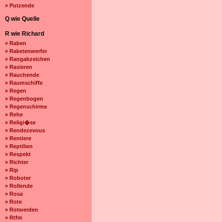
» Putzende
Q wie Quelle
R wie Richard
» Raben
» Raketenwerfer
» Rangabzeichen
» Rasieren
» Rauchende
» Raumschiffe
» Regen
» Regenbogen
» Regenschirme
» Rehe
» Religi�se
» Rendezevous
» Rentiere
» Reptilien
» Respekt
» Richter
» Rip
» Roboter
» Rollende
» Rosa
» Rote
» Rotwerden
» Rtfm