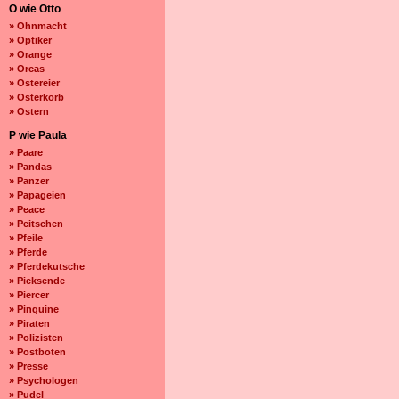
O wie Otto
» Ohnmacht
» Optiker
» Orange
» Orcas
» Ostereier
» Osterkorb
» Ostern
P wie Paula
» Paare
» Pandas
» Panzer
» Papageien
» Peace
» Peitschen
» Pfeile
» Pferde
» Pferdekutsche
» Pieksende
» Piercer
» Pinguine
» Piraten
» Polizisten
» Postboten
» Presse
» Psychologen
» Pudel