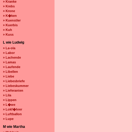
» Kranke
» Krebs
» Krone
» K�ken
» Kuenstler
» Kuerbis
» Kuh
» Kuss
L wie Ludwig
» La-ola
» Labor
» Lachende
» Lamas
» Laufende
» Libellen
» Liebe
» Liebesbriefe
» Liebeskummer
» Lieferanten
» Lila
» Lippen
» L�we
» Lokf�hrer
» Luftballon
» Lupe
M wie Martha