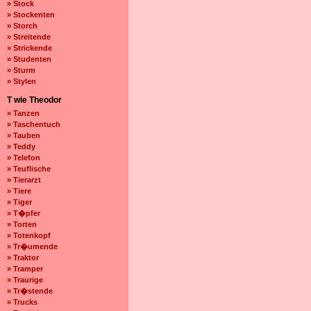
» Stock
» Stockenten
» Storch
» Streitende
» Strickende
» Studenten
» Sturm
» Stylen
T wie Theodor
» Tanzen
» Taschentuch
» Tauben
» Teddy
» Telefon
» Teuflische
» Tierarzt
» Tiere
» Tiger
» T�pfer
» Torten
» Totenkopf
» Tr�umende
» Traktor
» Tramper
» Traurige
» Tr�stende
» Trucks