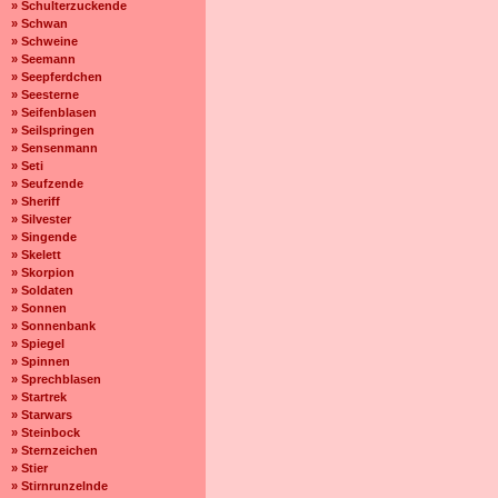
» Schulterzuckende
» Schwan
» Schweine
» Seemann
» Seepferdchen
» Seesterne
» Seifenblasen
» Seilspringen
» Sensenmann
» Seti
» Seufzende
» Sheriff
» Silvester
» Singende
» Skelett
» Skorpion
» Soldaten
» Sonnen
» Sonnenbank
» Spiegel
» Spinnen
» Sprechblasen
» Startrek
» Starwars
» Steinbock
» Sternzeichen
» Stier
» Stirnrunzelnde