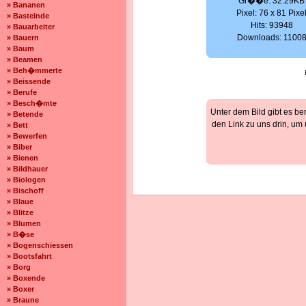
Gr��e: 32.29KB
» Bananen
Pixel: 76 x 81 Pixe
» Bastelnde
Hits: 93948
» Bauarbeiter
Downloads: 1100
» Bauern
» Baum
» Beamen
» Beh�mmerte
» Beissende
» Berufe
» Besch�mte
Unter dem Bild gibt es be
» Betende
den Link zu uns drin, um
» Bett
» Bewerfen
» Biber
» Bienen
» Bildhauer
» Biologen
» Bischoff
» Blaue
» Blitze
» Blumen
» B�se
» Bogenschiessen
» Bootsfahrt
» Borg
» Boxende
» Boxer
» Braune