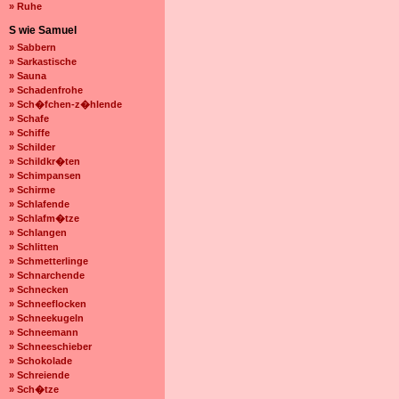
» Ruhe
S wie Samuel
» Sabbern
» Sarkastische
» Sauna
» Schadenfrohe
» Sch�fchen-z�hlende
» Schafe
» Schiffe
» Schilder
» Schildkr�ten
» Schimpansen
» Schirme
» Schlafende
» Schlafm�tze
» Schlangen
» Schlitten
» Schmetterlinge
» Schnarchende
» Schnecken
» Schneeflocken
» Schneekugeln
» Schneemann
» Schneeschieber
» Schokolade
» Schreiende
» Sch�tze