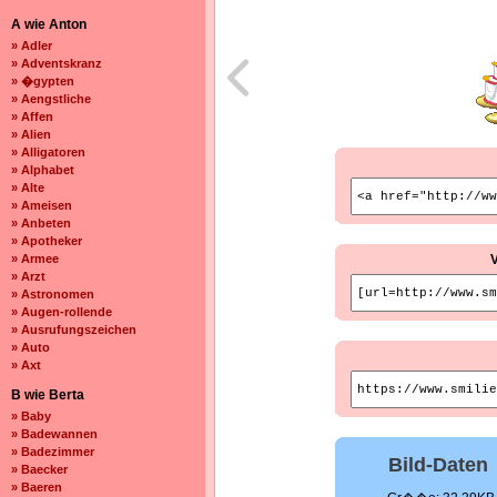
A wie Anton
» Adler
» Adventskranz
» �gypten
» Aengstliche
» Affen
» Alien
» Alligatoren
» Alphabet
» Alte
» Ameisen
» Anbeten
» Apotheker
» Armee
» Arzt
» Astronomen
» Augen-rollende
» Ausrufungszeichen
» Auto
» Axt
B wie Berta
» Baby
» Badewannen
» Badezimmer
Bild-Daten
» Baecker
» Baeren