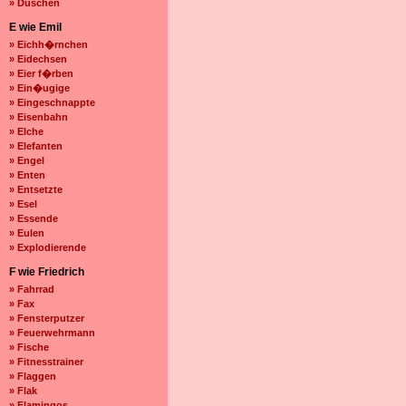
» Duschen
E wie Emil
» Eichh�rnchen
» Eidechsen
» Eier f�rben
» Ein�ugige
» Eingeschnappte
» Eisenbahn
» Elche
» Elefanten
» Engel
» Enten
» Entsetzte
» Esel
» Essende
» Eulen
» Explodierende
F wie Friedrich
» Fahrrad
» Fax
» Fensterputzer
» Feuerwehrmann
» Fische
» Fitnesstrainer
» Flaggen
» Flak
» Flamingos