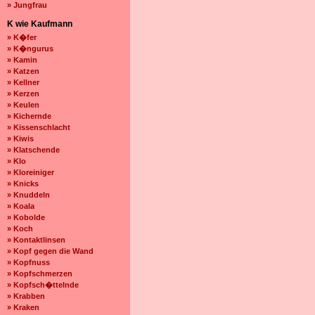
» Jungfrau
K wie Kaufmann
» K�fer
» K�ngurus
» Kamin
» Katzen
» Kellner
» Kerzen
» Keulen
» Kichernde
» Kissenschlacht
» Kiwis
» Klatschende
» Klo
» Kloreiniger
» Knicks
» Knuddeln
» Koala
» Kobolde
» Koch
» Kontaktlinsen
» Kopf gegen die Wand
» Kopfnuss
» Kopfschmerzen
» Kopfsch�ttelnde
» Krabben
» Kraken