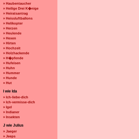
» Haubentaucher
» Heilige Drei K�nige
» Heiratsantrag
» Heissluftballons
» Helikopter
» Herzen
» Heulende
» Hexen
» Hirten
» Hochzeit
» Holzhackende
» H�pfende
» Hufeisen
» Huhn
» Hummer
» Hunde
» Hut
I wie Ida
» Ich-liebe-dich
» Ich-vermisse-dich
» Igel
» Indianer
» Insekten
J wie Julius
» Jaeger
» Jeeps