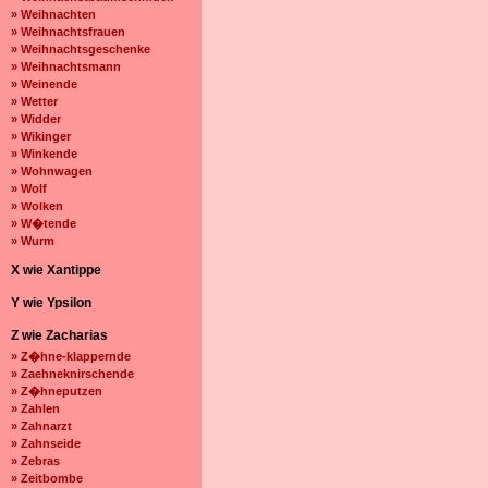
» Weihnachten
» Weihnachtsfrauen
» Weihnachtsgeschenke
» Weihnachtsmann
» Weinende
» Wetter
» Widder
» Wikinger
» Winkende
» Wohnwagen
» Wolf
» Wolken
» W�tende
» Wurm
X wie Xantippe
Y wie Ypsilon
Z wie Zacharias
» Z�hne-klappernde
» Zaehneknirschende
» Z�hneputzen
» Zahlen
» Zahnarzt
» Zahnseide
» Zebras
» Zeitbombe