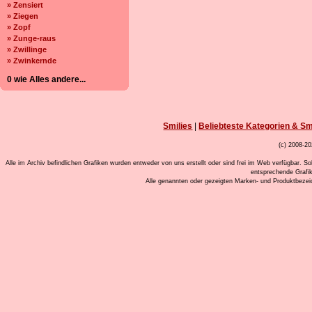
» Zensiert
» Ziegen
» Zopf
» Zunge-raus
» Zwillinge
» Zwinkernde
0 wie Alles andere...
Smilies
|
Beliebteste Kategorien & Sm
(c) 2008-20
Alle im Archiv befindlichen Grafiken wurden entweder von uns erstellt oder sind frei im Web verfügbar. So
entsprechende Grafi
Alle genannten oder gezeigten Marken- und Produktbeze