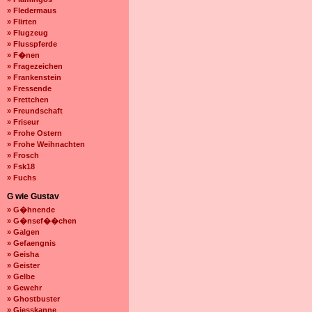
» Fledermaus
» Flirten
» Flugzeug
» Flusspferde
» F�nen
» Fragezeichen
» Frankenstein
» Fressende
» Frettchen
» Freundschaft
» Friseur
» Frohe Ostern
» Frohe Weihnachten
» Frosch
» Fsk18
» Fuchs
G wie Gustav
» G�hnende
» G�nsef��chen
» Galgen
» Gefaengnis
» Geisha
» Geister
» Gelbe
» Gewehr
» Ghostbuster
» Giesskanne