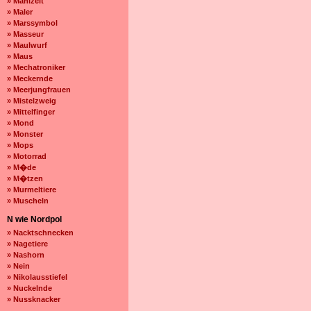
» Mahlzeit
» Maler
» Marssymbol
» Masseur
» Maulwurf
» Maus
» Mechatroniker
» Meckernde
» Meerjungfrauen
» Mistelzweig
» Mittelfinger
» Mond
» Monster
» Mops
» Motorrad
» M�de
» M�tzen
» Murmeltiere
» Muscheln
N wie Nordpol
» Nacktschnecken
» Nagetiere
» Nashorn
» Nein
» Nikolausstiefel
» Nuckelnde
» Nussknacker