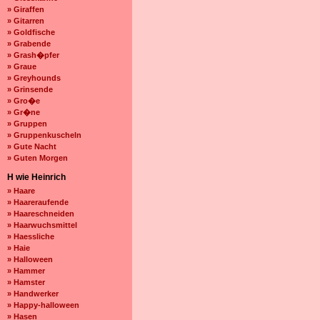
» Giraffen
» Gitarren
» Goldfische
» Grabende
» Grash�pfer
» Graue
» Greyhounds
» Grinsende
» Gro�e
» Gr�ne
» Gruppen
» Gruppenkuscheln
» Gute Nacht
» Guten Morgen
H wie Heinrich
» Haare
» Haareraufende
» Haareschneiden
» Haarwuchsmittel
» Haessliche
» Haie
» Halloween
» Hammer
» Hamster
» Handwerker
» Happy-halloween
» Hasen