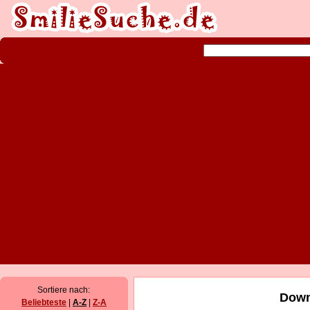
Sortiere nach:
Down
Beliebteste
|
A-Z
|
Z-A