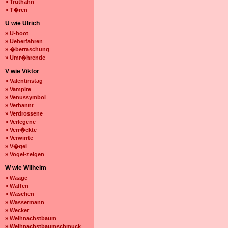
» Truthahn
» T�ren
U wie Ulrich
» U-boot
» Ueberfahren
» �berraschung
» Umr�hrende
V wie Viktor
» Valentinstag
» Vampire
» Venussymbol
» Verbannt
» Verdrossene
» Verlegene
» Verr�ckte
» Verwirrte
» V�gel
» Vogel-zeigen
W wie Wilhelm
» Waage
» Waffen
» Waschen
» Wassermann
» Wecker
» Weihnachstbaum
» Weihnachstbaumschmuck