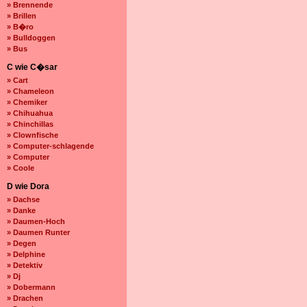
» Brennende
» Brillen
» B�ro
» Bulldoggen
» Bus
C wie C�sar
» Cart
» Chameleon
» Chemiker
» Chihuahua
» Chinchillas
» Clownfische
» Computer-schlagende
» Computer
» Coole
D wie Dora
» Dachse
» Danke
» Daumen-Hoch
» Daumen Runter
» Degen
» Delphine
» Detektiv
» Dj
» Dobermann
» Drachen