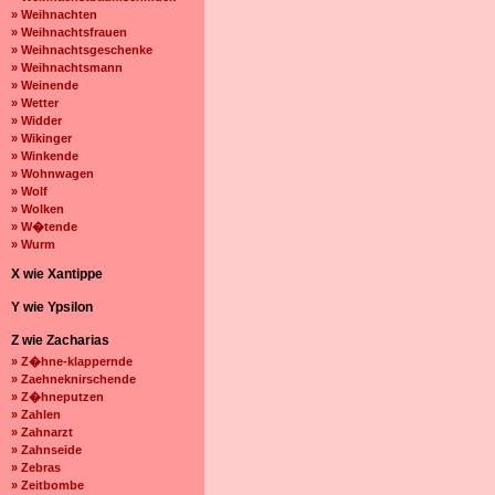
» Weihnachten
» Weihnachtsfrauen
» Weihnachtsgeschenke
» Weihnachtsmann
» Weinende
» Wetter
» Widder
» Wikinger
» Winkende
» Wohnwagen
» Wolf
» Wolken
» W�tende
» Wurm
X wie Xantippe
Y wie Ypsilon
Z wie Zacharias
» Z�hne-klappernde
» Zaehneknirschende
» Z�hneputzen
» Zahlen
» Zahnarzt
» Zahnseide
» Zebras
» Zeitbombe