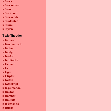
» Stock
» Stockenten
» Storch
» Streitende
» Strickende
» Studenten
» Sturm
» Stylen
T wie Theodor
» Tanzen
» Taschentuch
» Tauben
» Teddy
» Telefon
» Teuflische
» Tierarzt
» Tiere
» Tiger
» T�pfer
» Torten
» Totenkopf
» Tr�umende
» Traktor
» Tramper
» Traurige
» Tr�stende
» Trucks