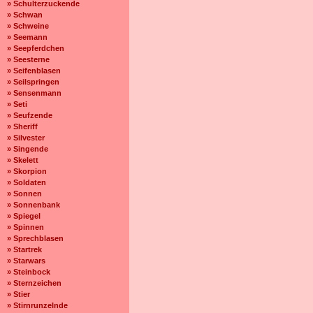
» Schulterzuckende
» Schwan
» Schweine
» Seemann
» Seepferdchen
» Seesterne
» Seifenblasen
» Seilspringen
» Sensenmann
» Seti
» Seufzende
» Sheriff
» Silvester
» Singende
» Skelett
» Skorpion
» Soldaten
» Sonnen
» Sonnenbank
» Spiegel
» Spinnen
» Sprechblasen
» Startrek
» Starwars
» Steinbock
» Sternzeichen
» Stier
» Stirnrunzelnde