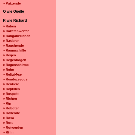
» Putzende
Q wie Quelle
R wie Richard
» Raben
» Raketenwerfer
» Rangabzeichen
» Rasieren
» Rauchende
» Raumschiffe
» Regen
» Regenbogen
» Regenschirme
» Rehe
» Religi�se
» Rendezevous
» Rentiere
» Reptilien
» Respekt
» Richter
» Rip
» Roboter
» Rollende
» Rosa
» Rote
» Rotwerden
» Rtfm