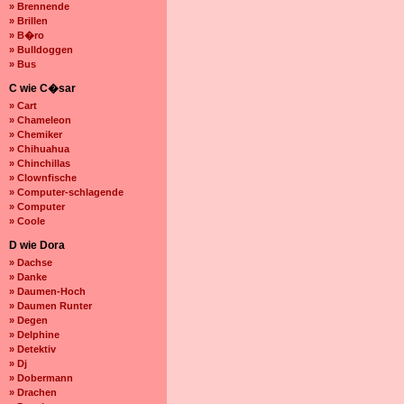
» Brennende
» Brillen
» B�ro
» Bulldoggen
» Bus
C wie C�sar
» Cart
» Chameleon
» Chemiker
» Chihuahua
» Chinchillas
» Clownfische
» Computer-schlagende
» Computer
» Coole
D wie Dora
» Dachse
» Danke
» Daumen-Hoch
» Daumen Runter
» Degen
» Delphine
» Detektiv
» Dj
» Dobermann
» Drachen