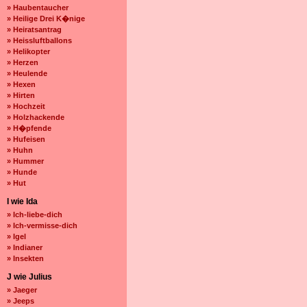
» Haubentaucher
» Heilige Drei K�nige
» Heiratsantrag
» Heissluftballons
» Helikopter
» Herzen
» Heulende
» Hexen
» Hirten
» Hochzeit
» Holzhackende
» H�pfende
» Hufeisen
» Huhn
» Hummer
» Hunde
» Hut
I wie Ida
» Ich-liebe-dich
» Ich-vermisse-dich
» Igel
» Indianer
» Insekten
J wie Julius
» Jaeger
» Jeeps