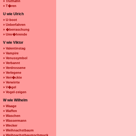
» Truthahn
» T�ren
U wie Ulrich
» U-boot
» Ueberfahren
» �berraschung
» Umr�hrende
V wie Viktor
» Valentinstag
» Vampire
» Venussymbol
» Verbannt
» Verdrossene
» Verlegene
» Verr�ckte
» Verwirrte
» V�gel
» Vogel-zeigen
W wie Wilhelm
» Waage
» Waffen
» Waschen
» Wassermann
» Wecker
» Weihnachstbaum
» Weihnachstbaumschmuck