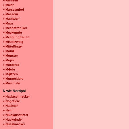
» Mahlzeit
» Maler
» Marssymbol
» Masseur
» Maulwurf
» Maus
» Mechatroniker
» Meckernde
» Meerjungfrauen
» Mistelzweig
» Mittelfinger
» Mond
» Monster
» Mops
» Motorrad
» M�de
» M�tzen
» Murmeltiere
» Muscheln
N wie Nordpol
» Nacktschnecken
» Nagetiere
» Nashorn
» Nein
» Nikolausstiefel
» Nuckelnde
» Nussknacker