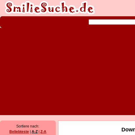
Sortiere nach:
Down
Beliebteste
|
A-Z
|
Z-A