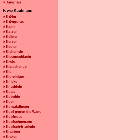
» Jungfrau
K wie Kaufmann
» K�fer
» K�ngurus
» Kamin
» Katzen
» Kellner
» Kerzen
» Keulen
» Kichernde
» Kissenschlacht
» Kiwis
» Klatschende
» Klo
» Kloreiniger
» Knicks
» Knuddeln
» Koala
» Kobolde
» Koch
» Kontaktlinsen
» Kopf gegen die Wand
» Kopfnuss
» Kopfschmerzen
» Kopfsch�ttelnde
» Krabben
» Kraken