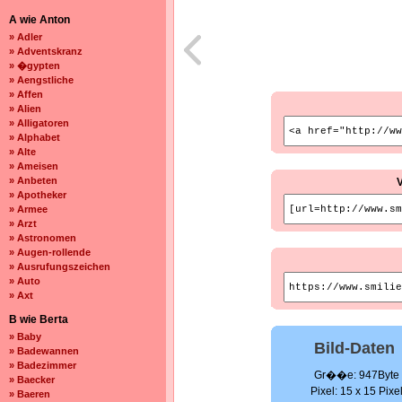
A wie Anton
» Adler
» Adventskranz
» �gypten
» Aengstliche
» Affen
» Alien
» Alligatoren
» Alphabet
» Alte
» Ameisen
» Anbeten
» Apotheker
» Armee
» Arzt
» Astronomen
» Augen-rollende
» Ausrufungszeichen
» Auto
» Axt
B wie Berta
» Baby
Bild-Daten
» Badewannen
» Badezimmer
Gr��e: 947Byte
» Baecker
Pixel: 15 x 15 Pixe
» Baeren