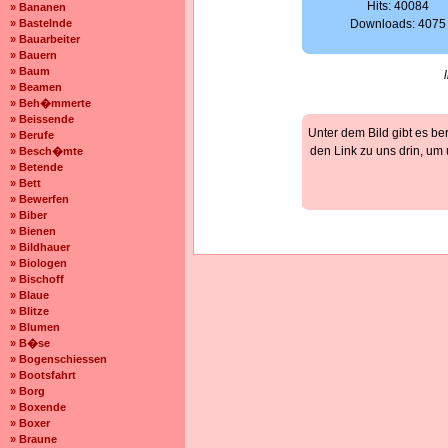
Hits: 40084
» Bananen
» Bastelnde
Downloads: 4075
» Bauarbeiter
» Bauern
» Baum
» Beamen
» Beh�mmerte
» Beissende
Unter dem Bild gibt es be
» Berufe
den Link zu uns drin, um
» Besch�mte
» Betende
» Bett
» Bewerfen
» Biber
» Bienen
» Bildhauer
» Biologen
» Bischoff
» Blaue
» Blitze
» Blumen
» B�se
» Bogenschiessen
» Bootsfahrt
» Borg
» Boxende
» Boxer
» Braune