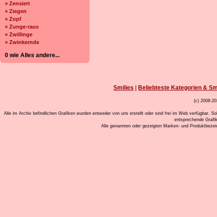
» Zensiert
» Ziegen
» Zopf
» Zunge-raus
» Zwillinge
» Zwinkernde
0 wie Alles andere...
Smilies
|
Beliebteste Kategorien & Sm
(c) 2008-20
Alle im Archiv befindlichen Grafiken wurden entweder von uns erstellt oder sind frei im Web verfügbar. So
entsprechende Grafi
Alle genannten oder gezeigten Marken- und Produktbeze