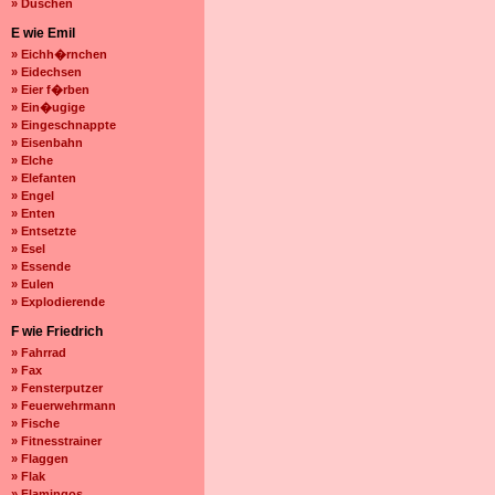
» Duschen
E wie Emil
» Eichh�rnchen
» Eidechsen
» Eier f�rben
» Ein�ugige
» Eingeschnappte
» Eisenbahn
» Elche
» Elefanten
» Engel
» Enten
» Entsetzte
» Esel
» Essende
» Eulen
» Explodierende
F wie Friedrich
» Fahrrad
» Fax
» Fensterputzer
» Feuerwehrmann
» Fische
» Fitnesstrainer
» Flaggen
» Flak
» Flamingos