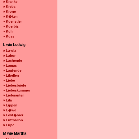
» Kranke
» Krebs
» Krone
» K�ken
» Kuenstler
» Kuerbis
» Kuh
» Kuss
L wie Ludwig
» La-ola
» Labor
» Lachende
» Lamas
» Laufende
» Libellen
» Liebe
» Liebesbriefe
» Liebeskummer
» Lieferanten
» Lila
» Lippen
» L�we
» Lokf�hrer
» Luftballon
» Lupe
M wie Martha