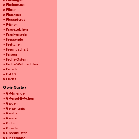
» Fledermaus
» Flirten
» Flugzeug
» Flusspferde
» F�nen
» Fragezeichen
» Frankenstein
» Fressende
» Frettchen
» Freundschaft
» Friseur
» Frohe Ostern
» Frohe Weihnachten
» Frosch
» Fsk18
» Fuchs
G wie Gustav
» G�hnende
» G�nsef��chen
» Galgen
» Gefaengnis
» Geisha
» Geister
» Gelbe
» Gewehr
» Ghostbuster
» Giesskanne