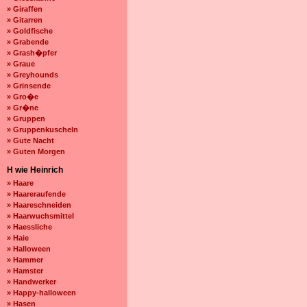
» Giraffen
» Gitarren
» Goldfische
» Grabende
» Grash�pfer
» Graue
» Greyhounds
» Grinsende
» Gro�e
» Gr�ne
» Gruppen
» Gruppenkuscheln
» Gute Nacht
» Guten Morgen
H wie Heinrich
» Haare
» Haareraufende
» Haareschneiden
» Haarwuchsmittel
» Haessliche
» Haie
» Halloween
» Hammer
» Hamster
» Handwerker
» Happy-halloween
» Hasen