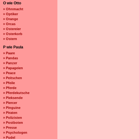
O wie Otto
» Ohnmacht
» Optiker
» Orange
» Orcas
» Ostereier
» Osterkorb
» Ostern
P wie Paula
» Paare
» Pandas
» Panzer
» Papageien
» Peace
» Peitschen
» Pfeile
» Pferde
» Pferdekutsche
» Pieksende
» Piercer
» Pinguine
» Piraten
» Polizisten
» Postboten
» Presse
» Psychologen
» Pudel