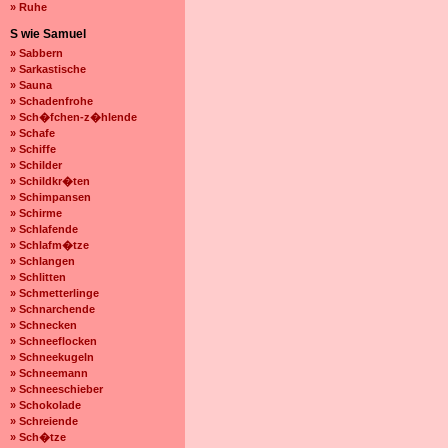
» Ruhe
S wie Samuel
» Sabbern
» Sarkastische
» Sauna
» Schadenfrohe
» Sch�fchen-z�hlende
» Schafe
» Schiffe
» Schilder
» Schildkr�ten
» Schimpansen
» Schirme
» Schlafende
» Schlafm�tze
» Schlangen
» Schlitten
» Schmetterlinge
» Schnarchende
» Schnecken
» Schneeflocken
» Schneekugeln
» Schneemann
» Schneeschieber
» Schokolade
» Schreiende
» Sch�tze