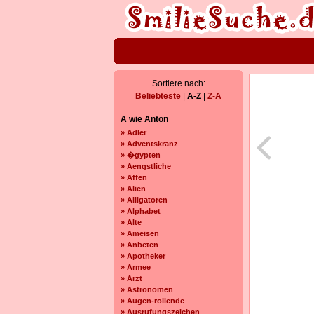
Sortiere nach:
Beliebteste
|
A-Z
|
Z-A
A wie Anton
» Adler
» Adventskranz
» �gypten
» Aengstliche
» Affen
» Alien
» Alligatoren
» Alphabet
» Alte
» Ameisen
» Anbeten
» Apotheker
» Armee
» Arzt
» Astronomen
» Augen-rollende
» Ausrufungszeichen