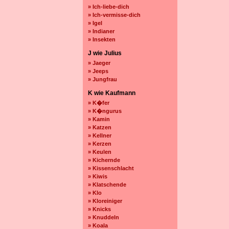
» Ich-liebe-dich
» Ich-vermisse-dich
» Igel
» Indianer
» Insekten
J wie Julius
» Jaeger
» Jeeps
» Jungfrau
K wie Kaufmann
» K�fer
» K�ngurus
» Kamin
» Katzen
» Kellner
» Kerzen
» Keulen
» Kichernde
» Kissenschlacht
» Kiwis
» Klatschende
» Klo
» Kloreiniger
» Knicks
» Knuddeln
» Koala