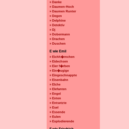
» Danke
» Daumen-Hoch
» Daumen Runter
» Degen
» Delphine
» Detektiv
» Dj
» Dobermann
» Drachen
» Duschen
E wie Emil
» Eichh�rnchen
» Eidechsen
» Eier f�rben
» Ein�ugige
» Eingeschnappte
» Eisenbahn
» Elche
» Elefanten
» Engel
» Enten
» Entsetzte
» Esel
» Essende
» Eulen
» Explodierende