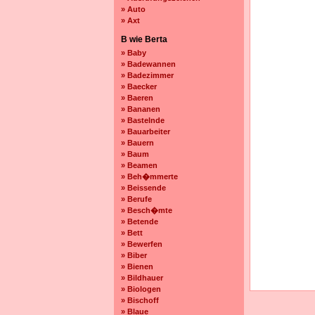
» Auto
» Axt
B wie Berta
» Baby
» Badewannen
» Badezimmer
» Baecker
» Baeren
» Bananen
» Bastelnde
» Bauarbeiter
» Bauern
» Baum
» Beamen
» Beh�mmerte
» Beissende
» Berufe
» Besch�mte
» Betende
» Bett
» Bewerfen
» Biber
» Bienen
» Bildhauer
» Biologen
» Bischoff
» Blaue