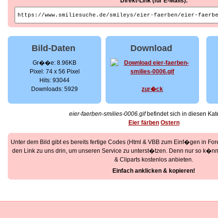
Direkt-Link (für E-Mails):
Bild-Daten
Download
Gr��e: 8.96KB
Pixel: 74 x 56 Pixel
Hits: 93044
Downloads: 5929
zur�ck
eier-faerben-smilies-0006.gif
befindet sich in diesen Kat
Eier färben
Ostern
Unter dem Bild gibt es bereits fertige Codes (Html & VBB zum Einf�gen in Foren
den Link zu uns drin, um unseren Service zu unterst�tzen. Denn nur so k�nne
& Cliparts kostenlos anbieten.
Einfach anklicken & kopieren!