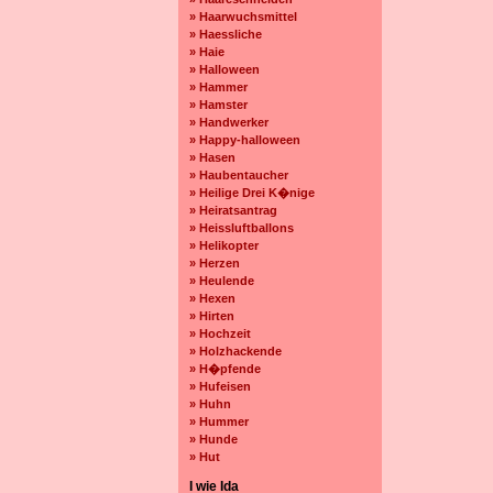
» Haarwuchsmittel
» Haessliche
» Haie
» Halloween
» Hammer
» Hamster
» Handwerker
» Happy-halloween
» Hasen
» Haubentaucher
» Heilige Drei K�nige
» Heiratsantrag
» Heissluftballons
» Helikopter
» Herzen
» Heulende
» Hexen
» Hirten
» Hochzeit
» Holzhackende
» H�pfende
» Hufeisen
» Huhn
» Hummer
» Hunde
» Hut
I wie Ida