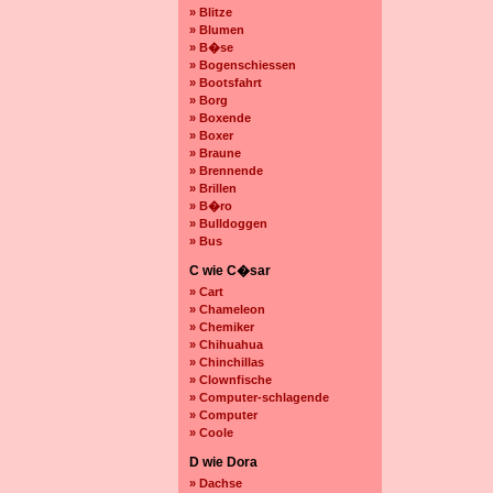
» Blitze
» Blumen
» B�se
» Bogenschiessen
» Bootsfahrt
» Borg
» Boxende
» Boxer
» Braune
» Brennende
» Brillen
» B�ro
» Bulldoggen
» Bus
C wie C�sar
» Cart
» Chameleon
» Chemiker
» Chihuahua
» Chinchillas
» Clownfische
» Computer-schlagende
» Computer
» Coole
D wie Dora
» Dachse