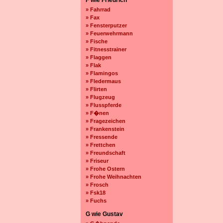
F wie Friedrich
» Fahrrad
» Fax
» Fensterputzer
» Feuerwehrmann
» Fische
» Fitnesstrainer
» Flaggen
» Flak
» Flamingos
» Fledermaus
» Flirten
» Flugzeug
» Flusspferde
» F�nen
» Fragezeichen
» Frankenstein
» Fressende
» Frettchen
» Freundschaft
» Friseur
» Frohe Ostern
» Frohe Weihnachten
» Frosch
» Fsk18
» Fuchs
G wie Gustav