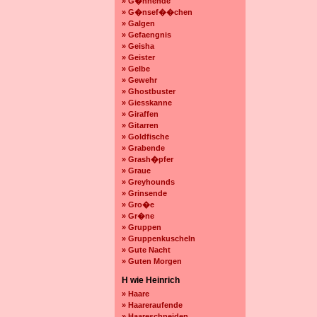
» G�hnende
» G�nsef��chen
» Galgen
» Gefaengnis
» Geisha
» Geister
» Gelbe
» Gewehr
» Ghostbuster
» Giesskanne
» Giraffen
» Gitarren
» Goldfische
» Grabende
» Grash�pfer
» Graue
» Greyhounds
» Grinsende
» Gro�e
» Gr�ne
» Gruppen
» Gruppenkuscheln
» Gute Nacht
» Guten Morgen
H wie Heinrich
» Haare
» Haareraufende
» Haareschneiden