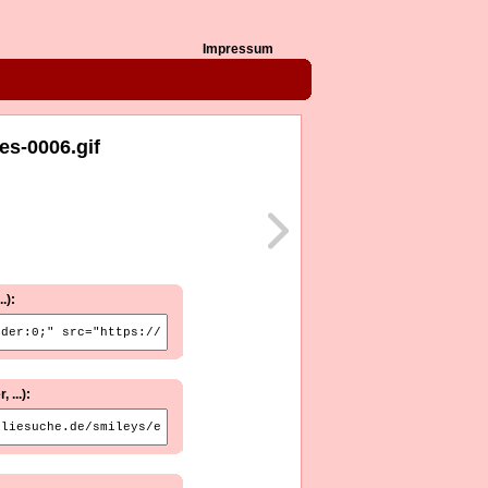
Impressum
es-0006.gif
.):
...):