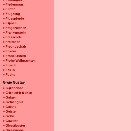
» Fledermaus
» Flirten
» Flugzeug
» Flusspferde
» F�nen
» Fragezeichen
» Frankenstein
» Fressende
» Frettchen
» Freundschaft
» Friseur
» Frohe Ostern
» Frohe Weihnachten
» Frosch
» Fsk18
» Fuchs
G wie Gustav
» G�hnende
» G�nsef��chen
» Galgen
» Gefaengnis
» Geisha
» Geister
» Gelbe
» Gewehr
» Ghostbuster
» Giesskanne