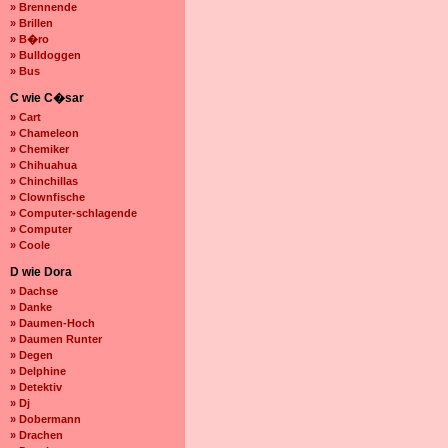
» Brennende
» Brillen
» B�ro
» Bulldoggen
» Bus
C wie C�sar
» Cart
» Chameleon
» Chemiker
» Chihuahua
» Chinchillas
» Clownfische
» Computer-schlagende
» Computer
» Coole
D wie Dora
» Dachse
» Danke
» Daumen-Hoch
» Daumen Runter
» Degen
» Delphine
» Detektiv
» Dj
» Dobermann
» Drachen