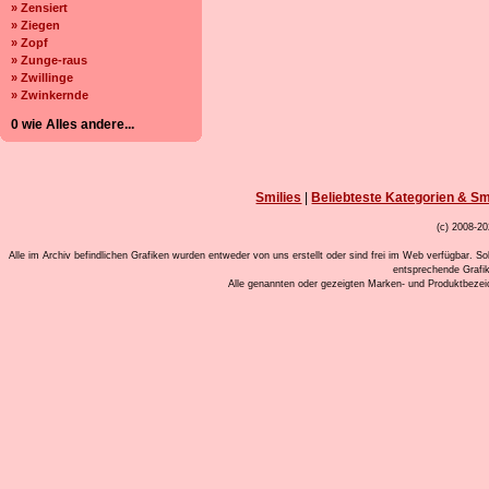
» Zensiert
» Ziegen
» Zopf
» Zunge-raus
» Zwillinge
» Zwinkernde
0 wie Alles andere...
Smilies
|
Beliebteste Kategorien & Sm
(c) 2008-20
Alle im Archiv befindlichen Grafiken wurden entweder von uns erstellt oder sind frei im Web verfügbar. So
entsprechende Grafi
Alle genannten oder gezeigten Marken- und Produktbeze