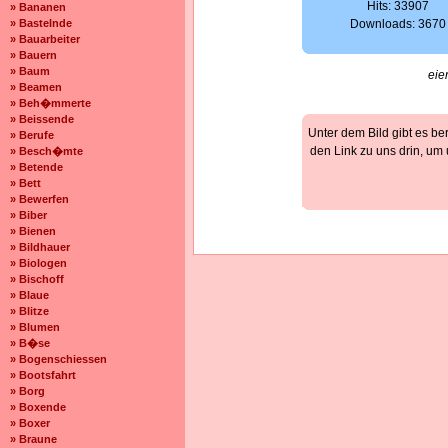
Hits: 33907
» Bananen
» Bastelnde
Downloads: 3670
» Bauarbeiter
» Bauern
» Baum
eie
» Beamen
» Beh�mmerte
» Beissende
Unter dem Bild gibt es be
» Berufe
den Link zu uns drin, um
» Besch�mte
» Betende
» Bett
» Bewerfen
» Biber
» Bienen
» Bildhauer
» Biologen
» Bischoff
» Blaue
» Blitze
» Blumen
» B�se
» Bogenschiessen
» Bootsfahrt
» Borg
» Boxende
» Boxer
» Braune