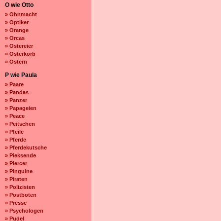
O wie Otto
» Ohnmacht
» Optiker
» Orange
» Orcas
» Ostereier
» Osterkorb
» Ostern
P wie Paula
» Paare
» Pandas
» Panzer
» Papageien
» Peace
» Peitschen
» Pfeile
» Pferde
» Pferdekutsche
» Pieksende
» Piercer
» Pinguine
» Piraten
» Polizisten
» Postboten
» Presse
» Psychologen
» Pudel