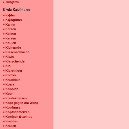
» Jungfrau
K wie Kaufmann
» K�fer
» K�ngurus
» Kamin
» Katzen
» Kellner
» Kerzen
» Keulen
» Kichernde
» Kissenschlacht
» Kiwis
» Klatschende
» Klo
» Kloreiniger
» Knicks
» Knuddeln
» Koala
» Kobolde
» Koch
» Kontaktlinsen
» Kopf gegen die Wand
» Kopfnuss
» Kopfschmerzen
» Kopfsch�ttelnde
» Krabben
» Kraken