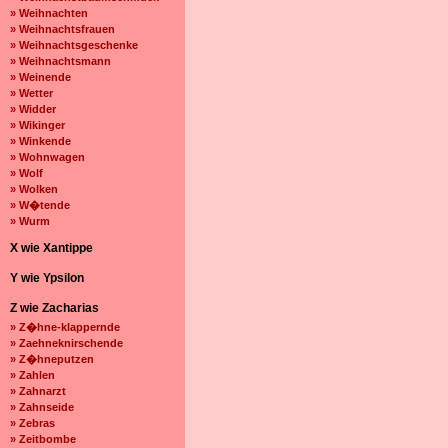
» Weihnachten
» Weihnachtsfrauen
» Weihnachtsgeschenke
» Weihnachtsmann
» Weinende
» Wetter
» Widder
» Wikinger
» Winkende
» Wohnwagen
» Wolf
» Wolken
» W�tende
» Wurm
X wie Xantippe
Y wie Ypsilon
Z wie Zacharias
» Z�hne-klappernde
» Zaehneknirschende
» Z�hneputzen
» Zahlen
» Zahnarzt
» Zahnseide
» Zebras
» Zeitbombe