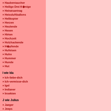
» Haubentaucher
» Heilige Drei K�nige
» Heiratsantrag
» Heissluftballons
» Helikopter
» Herzen
» Heulende
» Hexen
» Hirten
» Hochzeit
» Holzhackende
» H�pfende
» Hufeisen
» Huhn
» Hummer
» Hunde
» Hut
I wie Ida
» Ich-liebe-dich
» Ich-vermisse-dich
» Igel
» Indianer
» Insekten
J wie Julius
» Jaeger
» Jeeps