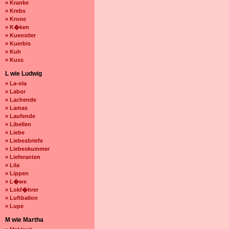
» Kranke
» Krebs
» Krone
» K�ken
» Kuenstler
» Kuerbis
» Kuh
» Kuss
L wie Ludwig
» La-ola
» Labor
» Lachende
» Lamas
» Laufende
» Libellen
» Liebe
» Liebesbriefe
» Liebeskummer
» Lieferanten
» Lila
» Lippen
» L�we
» Lokf�hrer
» Luftballon
» Lupe
M wie Martha