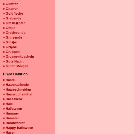
» Giraffen
» Gitarren
» Goldfische
» Grabende
» Grash�pfer
» Graue
» Greyhounds
» Grinsende
» Gro�e
» Gr�ne
» Gruppen
» Gruppenkuscheln
» Gute Nacht
» Guten Morgen
H wie Heinrich
» Haare
» Haareraufende
» Haareschneiden
» Haarwuchsmittel
» Haessliche
» Haie
» Halloween
» Hammer
» Hamster
» Handwerker
» Happy-halloween
» Hasen