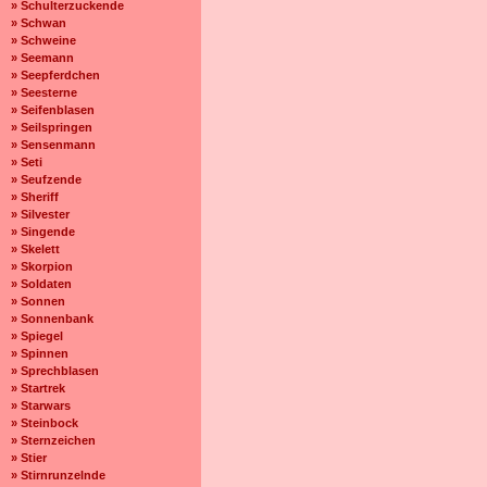
» Schulterzuckende
» Schwan
» Schweine
» Seemann
» Seepferdchen
» Seesterne
» Seifenblasen
» Seilspringen
» Sensenmann
» Seti
» Seufzende
» Sheriff
» Silvester
» Singende
» Skelett
» Skorpion
» Soldaten
» Sonnen
» Sonnenbank
» Spiegel
» Spinnen
» Sprechblasen
» Startrek
» Starwars
» Steinbock
» Sternzeichen
» Stier
» Stirnrunzelnde