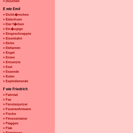
» Duschen
E wie Emil
» Eichh�rnchen
» Eidechsen
» Eier f�rben
» Ein�ugige
» Eingeschnappte
» Eisenbahn
» Elche
» Elefanten
» Engel
» Enten
» Entsetzte
» Esel
» Essende
» Eulen
» Explodierende
F wie Friedrich
» Fahrrad
» Fax
» Fensterputzer
» Feuerwehrmann
» Fische
» Fitnesstrainer
» Flaggen
» Flak
» Flamingos