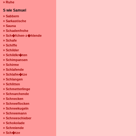
» Ruhe
S wie Samuel
» Sabbern
» Sarkastische
» Sauna
» Schadenfrohe
» Sch�fchen-z�hlende
» Schafe
» Schiffe
» Schilder
» Schildkr�ten
» Schimpansen
» Schirme
» Schlafende
» Schlafm�tze
» Schlangen
» Schlitten
» Schmetterlinge
» Schnarchende
» Schnecken
» Schneeflocken
» Schneekugeln
» Schneemann
» Schneeschieber
» Schokolade
» Schreiende
» Sch�tze