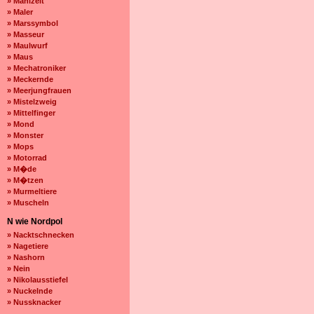
» Mahlzeit
» Maler
» Marssymbol
» Masseur
» Maulwurf
» Maus
» Mechatroniker
» Meckernde
» Meerjungfrauen
» Mistelzweig
» Mittelfinger
» Mond
» Monster
» Mops
» Motorrad
» M�de
» M�tzen
» Murmeltiere
» Muscheln
N wie Nordpol
» Nacktschnecken
» Nagetiere
» Nashorn
» Nein
» Nikolausstiefel
» Nuckelnde
» Nussknacker