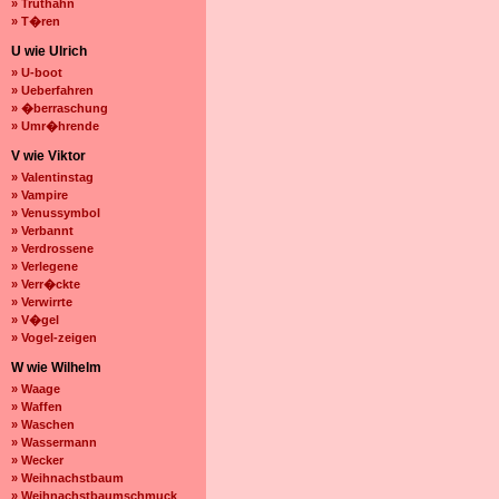
» Truthahn
» T�ren
U wie Ulrich
» U-boot
» Ueberfahren
» �berraschung
» Umr�hrende
V wie Viktor
» Valentinstag
» Vampire
» Venussymbol
» Verbannt
» Verdrossene
» Verlegene
» Verr�ckte
» Verwirrte
» V�gel
» Vogel-zeigen
W wie Wilhelm
» Waage
» Waffen
» Waschen
» Wassermann
» Wecker
» Weihnachstbaum
» Weihnachstbaumschmuck