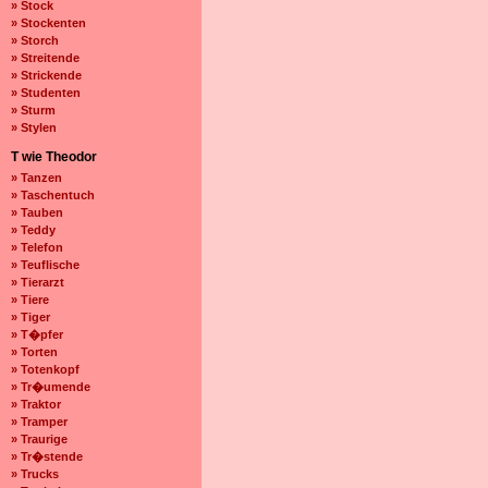
» Stock
» Stockenten
» Storch
» Streitende
» Strickende
» Studenten
» Sturm
» Stylen
T wie Theodor
» Tanzen
» Taschentuch
» Tauben
» Teddy
» Telefon
» Teuflische
» Tierarzt
» Tiere
» Tiger
» T�pfer
» Torten
» Totenkopf
» Tr�umende
» Traktor
» Tramper
» Traurige
» Tr�stende
» Trucks