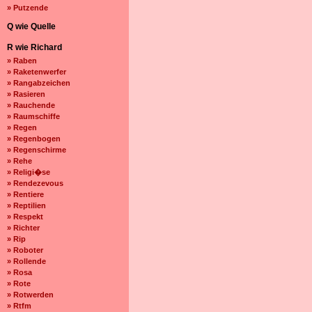
» Putzende
Q wie Quelle
R wie Richard
» Raben
» Raketenwerfer
» Rangabzeichen
» Rasieren
» Rauchende
» Raumschiffe
» Regen
» Regenbogen
» Regenschirme
» Rehe
» Religi�se
» Rendezevous
» Rentiere
» Reptilien
» Respekt
» Richter
» Rip
» Roboter
» Rollende
» Rosa
» Rote
» Rotwerden
» Rtfm