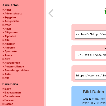
A wie Anton
» Adler
» Adventskranz
» �gypten
» Aengstliche
» Affen
» Alien
» Alligatoren
» Alphabet
» Alte
» Ameisen
» Anbeten
» Apotheker
» Armee
» Arzt
» Astronomen
» Augen-rollende
» Ausrufungszeichen
» Auto
» Axt
B wie Berta
» Baby
Bild-Daten
» Badewannen
» Badezimmer
Gr��e: 752Byte
» Baecker
Pixel: 50 x 30 Pixe
» Baeren