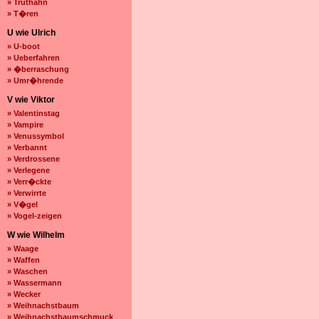
» Truthahn
» T�ren
U wie Ulrich
» U-boot
» Ueberfahren
» �berraschung
» Umr�hrende
V wie Viktor
» Valentinstag
» Vampire
» Venussymbol
» Verbannt
» Verdrossene
» Verlegene
» Verr�ckte
» Verwirrte
» V�gel
» Vogel-zeigen
W wie Wilhelm
» Waage
» Waffen
» Waschen
» Wassermann
» Wecker
» Weihnachstbaum
» Weihnachstbaumschmuck