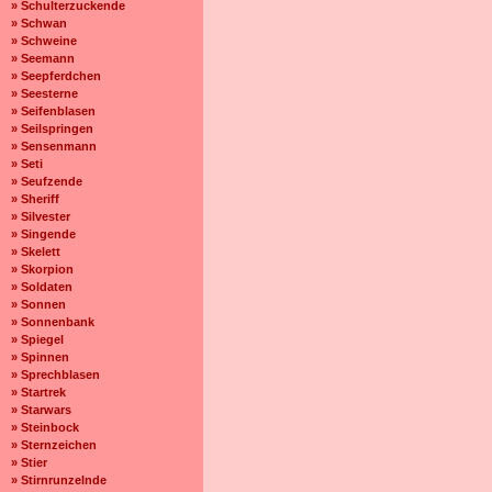
» Schulterzuckende
» Schwan
» Schweine
» Seemann
» Seepferdchen
» Seesterne
» Seifenblasen
» Seilspringen
» Sensenmann
» Seti
» Seufzende
» Sheriff
» Silvester
» Singende
» Skelett
» Skorpion
» Soldaten
» Sonnen
» Sonnenbank
» Spiegel
» Spinnen
» Sprechblasen
» Startrek
» Starwars
» Steinbock
» Sternzeichen
» Stier
» Stirnrunzelnde