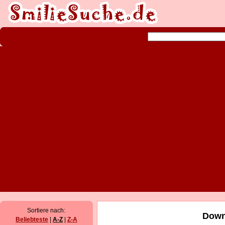
Sortiere nach:
Down
Beliebteste
|
A-Z
|
Z-A