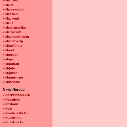
» Mahlzeit
» Maler
» Marssymbol
» Masseur
» Maulwurf
» Maus
» Mechatroniker
» Meckernde
» Meerjungfrauen
» Mistelzweig
» Mittelfinger
» Mond
» Monster
» Mops
» Motorrad
» M�de
» M�tzen
» Murmeltiere
» Muscheln
N wie Nordpol
» Nacktschnecken
» Nagetiere
» Nashorn
» Nein
» Nikolausstiefel
» Nuckelnde
» Nussknacker