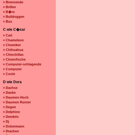
» Brennende
» Brillen
» B�ro
» Bulldoggen
» Bus
C wie C�sar
» Cart
» Chameleon
» Chemiker
» Chihuahua
» Chinchillas
» Clownfische
» Computer-schlagende
» Computer
» Coole
D wie Dora
» Dachse
» Danke
» Daumen-Hoch
» Daumen Runter
» Degen
» Delphine
» Detektiv
» Dj
» Dobermann
» Drachen