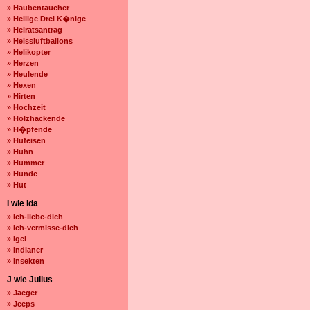
» Haubentaucher
» Heilige Drei K�nige
» Heiratsantrag
» Heissluftballons
» Helikopter
» Herzen
» Heulende
» Hexen
» Hirten
» Hochzeit
» Holzhackende
» H�pfende
» Hufeisen
» Huhn
» Hummer
» Hunde
» Hut
I wie Ida
» Ich-liebe-dich
» Ich-vermisse-dich
» Igel
» Indianer
» Insekten
J wie Julius
» Jaeger
» Jeeps