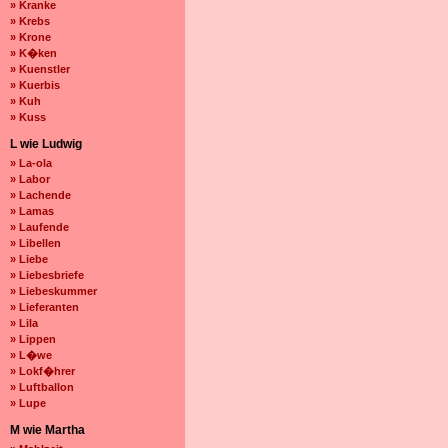
» Kranke
» Krebs
» Krone
» K�ken
» Kuenstler
» Kuerbis
» Kuh
» Kuss
L wie Ludwig
» La-ola
» Labor
» Lachende
» Lamas
» Laufende
» Libellen
» Liebe
» Liebesbriefe
» Liebeskummer
» Lieferanten
» Lila
» Lippen
» L�we
» Lokf�hrer
» Luftballon
» Lupe
M wie Martha