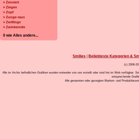
» Zensiert
» Ziegen
» Zopf
» Zunge-raus
» Zwillinge
» Zwinkernde
0 wie Alles andere...
Smilies
|
Beliebteste Kategorien & Sm
(c) 2008-20
Alle im Archiv befindlichen Grafiken wurden entweder von uns erstellt oder sind frei im Web verfügbar. So
entsprechende Grafi
Alle genannten oder gezeigten Marken- und Produktbeze