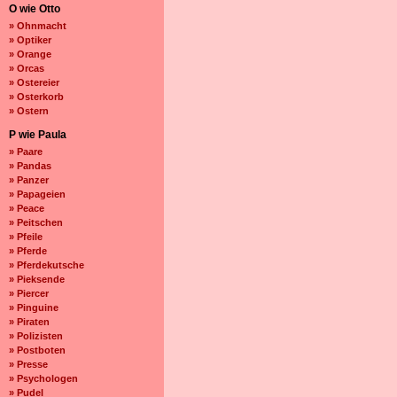
O wie Otto
» Ohnmacht
» Optiker
» Orange
» Orcas
» Ostereier
» Osterkorb
» Ostern
P wie Paula
» Paare
» Pandas
» Panzer
» Papageien
» Peace
» Peitschen
» Pfeile
» Pferde
» Pferdekutsche
» Pieksende
» Piercer
» Pinguine
» Piraten
» Polizisten
» Postboten
» Presse
» Psychologen
» Pudel