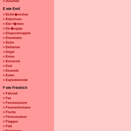
» Duschen
E wie Emil
» Eichh�rnchen
» Eidechsen
» Eier f�rben
» Ein�ugige
» Eingeschnappte
» Eisenbahn
» Elche
» Elefanten
» Engel
» Enten
» Entsetzte
» Esel
» Essende
» Eulen
» Explodierende
F wie Friedrich
» Fahrrad
» Fax
» Fensterputzer
» Feuerwehrmann
» Fische
» Fitnesstrainer
» Flaggen
» Flak
» Flamingos