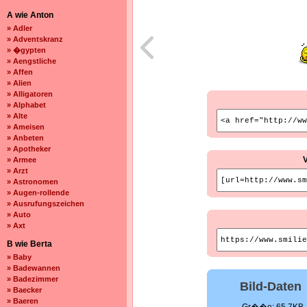
A wie Anton
» Adler
» Adventskranz
» �gypten
» Aengstliche
» Affen
» Alien
» Alligatoren
» Alphabet
» Alte
» Ameisen
» Anbeten
» Apotheker
» Armee
» Arzt
» Astronomen
» Augen-rollende
» Ausrufungszeichen
» Auto
» Axt
B wie Berta
» Baby
» Badewannen
» Badezimmer
Bild-Daten
» Baecker
» Baeren