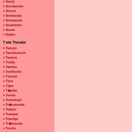
» Stock
» Stockenten
» Storch
» Streitende
» Strickende
» Studenten
» Sturm
» Stylen
T wie Theodor
» Tanzen
» Taschentuch
» Tauben
» Teddy
» Telefon
» Teuflische
» Tierarzt
» Tiere
» Tiger
» T�pfer
» Torten
» Totenkopf
» Tr�umende
» Traktor
» Tramper
» Traurige
» Tr�stende
» Trucks