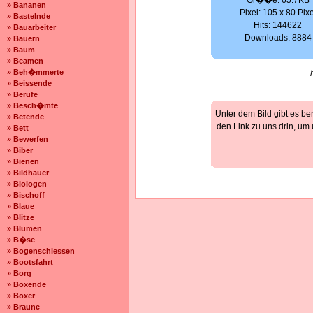
Gr��e: 65.7KB
» Bananen
Pixel: 105 x 80 Pixe
» Bastelnde
Hits: 144622
» Bauarbeiter
Downloads: 8884
» Bauern
» Baum
» Beamen
» Beh�mmerte
» Beissende
» Berufe
» Besch�mte
Unter dem Bild gibt es be
» Betende
den Link zu uns drin, um
» Bett
» Bewerfen
» Biber
» Bienen
» Bildhauer
» Biologen
» Bischoff
» Blaue
» Blitze
» Blumen
» B�se
» Bogenschiessen
» Bootsfahrt
» Borg
» Boxende
» Boxer
» Braune