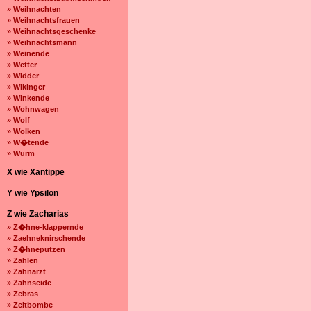
» Weihnachten
» Weihnachtsfrauen
» Weihnachtsgeschenke
» Weihnachtsmann
» Weinende
» Wetter
» Widder
» Wikinger
» Winkende
» Wohnwagen
» Wolf
» Wolken
» W�tende
» Wurm
X wie Xantippe
Y wie Ypsilon
Z wie Zacharias
» Z�hne-klappernde
» Zaehneknirschende
» Z�hneputzen
» Zahlen
» Zahnarzt
» Zahnseide
» Zebras
» Zeitbombe