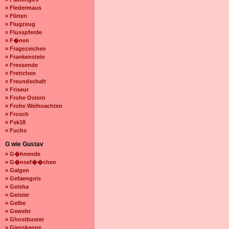
» Fledermaus
» Flirten
» Flugzeug
» Flusspferde
» F�nen
» Fragezeichen
» Frankenstein
» Fressende
» Frettchen
» Freundschaft
» Friseur
» Frohe Ostern
» Frohe Weihnachten
» Frosch
» Fsk18
» Fuchs
G wie Gustav
» G�hnende
» G�nsef��chen
» Galgen
» Gefaengnis
» Geisha
» Geister
» Gelbe
» Gewehr
» Ghostbuster
» Giesskanne