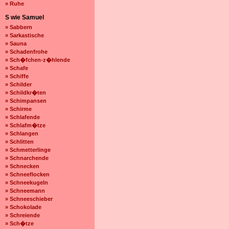
» Ruhe
S wie Samuel
» Sabbern
» Sarkastische
» Sauna
» Schadenfrohe
» Sch�fchen-z�hlende
» Schafe
» Schiffe
» Schilder
» Schildkr�ten
» Schimpansen
» Schirme
» Schlafende
» Schlafm�tze
» Schlangen
» Schlitten
» Schmetterlinge
» Schnarchende
» Schnecken
» Schneeflocken
» Schneekugeln
» Schneemann
» Schneeschieber
» Schokolade
» Schreiende
» Sch�tze