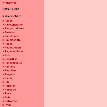
» Putzende
Q wie Quelle
R wie Richard
» Raben
» Raketenwerfer
» Rangabzeichen
» Rasieren
» Rauchende
» Raumschiffe
» Regen
» Regenbogen
» Regenschirme
» Rehe
» Religi�se
» Rendezevous
» Rentiere
» Reptilien
» Respekt
» Richter
» Rip
» Roboter
» Rollende
» Rosa
» Rote
» Rotwerden
» Rtfm