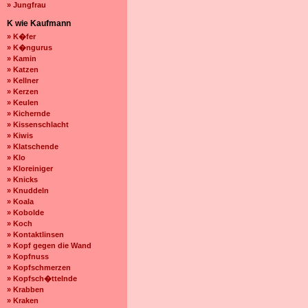
» Jungfrau
K wie Kaufmann
» K�fer
» K�ngurus
» Kamin
» Katzen
» Kellner
» Kerzen
» Keulen
» Kichernde
» Kissenschlacht
» Kiwis
» Klatschende
» Klo
» Kloreiniger
» Knicks
» Knuddeln
» Koala
» Kobolde
» Koch
» Kontaktlinsen
» Kopf gegen die Wand
» Kopfnuss
» Kopfschmerzen
» Kopfsch�ttelnde
» Krabben
» Kraken