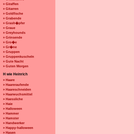
» Giraffen
» Gitarren
» Goldfische
» Grabende
» Grash�pfer
» Graue
» Greyhounds
» Grinsende
» Gro�e
» Gr�ne
» Gruppen
» Gruppenkuscheln
» Gute Nacht
» Guten Morgen
H wie Heinrich
» Haare
» Haareraufende
» Haareschneiden
» Haarwuchsmittel
» Haessliche
» Haie
» Halloween
» Hammer
» Hamster
» Handwerker
» Happy-halloween
» Hasen