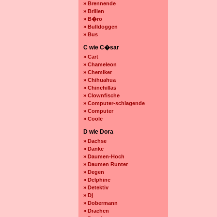
» Brennende
» Brillen
» B�ro
» Bulldoggen
» Bus
C wie C�sar
» Cart
» Chameleon
» Chemiker
» Chihuahua
» Chinchillas
» Clownfische
» Computer-schlagende
» Computer
» Coole
D wie Dora
» Dachse
» Danke
» Daumen-Hoch
» Daumen Runter
» Degen
» Delphine
» Detektiv
» Dj
» Dobermann
» Drachen