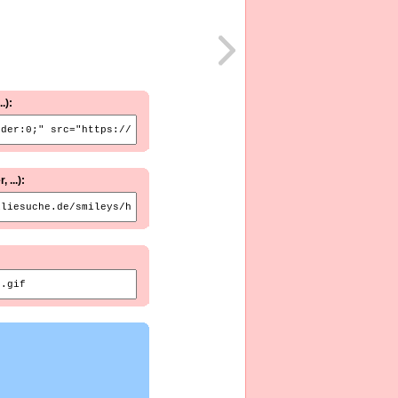
.):
...):