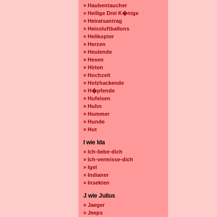
» Haubentaucher
» Heilige Drei K�nige
» Heiratsantrag
» Heissluftballons
» Helikopter
» Herzen
» Heulende
» Hexen
» Hirten
» Hochzeit
» Holzhackende
» H�pfende
» Hufeisen
» Huhn
» Hummer
» Hunde
» Hut
I wie Ida
» Ich-liebe-dich
» Ich-vermisse-dich
» Igel
» Indianer
» Insekten
J wie Julius
» Jaeger
» Jeeps