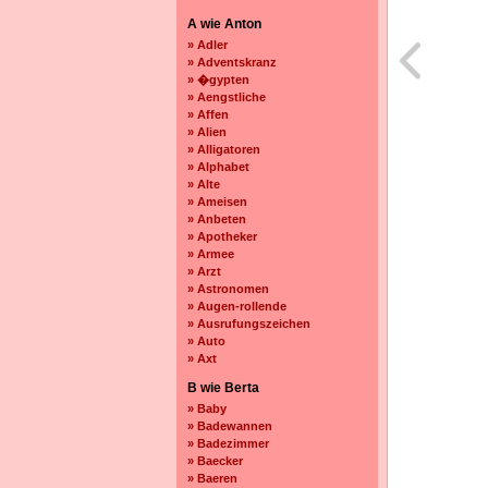
A wie Anton
» Adler
» Adventskranz
» �gypten
» Aengstliche
» Affen
» Alien
» Alligatoren
» Alphabet
» Alte
» Ameisen
» Anbeten
» Apotheker
» Armee
» Arzt
» Astronomen
» Augen-rollende
» Ausrufungszeichen
» Auto
» Axt
B wie Berta
» Baby
» Badewannen
» Badezimmer
» Baecker
» Baeren