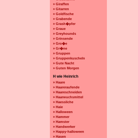
» Giraffen
» Gitarren
» Goldfische
» Grabende
» Grash�pfer
» Graue
» Greyhounds
» Grinsende
» Gro�e
» Gr�ne
» Gruppen
» Gruppenkuscheln
» Gute Nacht
» Guten Morgen
H wie Heinrich
» Haare
» Haareraufende
» Haareschneiden
» Haarwuchsmittel
» Haessliche
» Haie
» Halloween
» Hammer
» Hamster
» Handwerker
» Happy-halloween
» Hasen