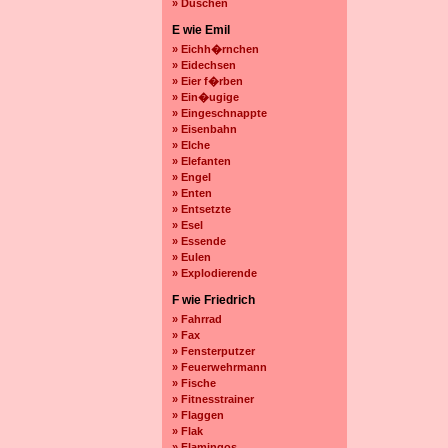
» Duschen
E wie Emil
» Eichh�rnchen
» Eidechsen
» Eier f�rben
» Ein�ugige
» Eingeschnappte
» Eisenbahn
» Elche
» Elefanten
» Engel
» Enten
» Entsetzte
» Esel
» Essende
» Eulen
» Explodierende
F wie Friedrich
» Fahrrad
» Fax
» Fensterputzer
» Feuerwehrmann
» Fische
» Fitnesstrainer
» Flaggen
» Flak
» Flamingos