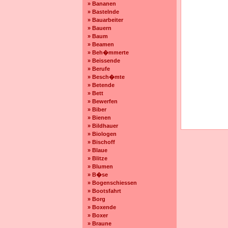
» Bananen
» Bastelnde
» Bauarbeiter
» Bauern
» Baum
» Beamen
» Beh�mmerte
» Beissende
» Berufe
» Besch�mte
» Betende
» Bett
» Bewerfen
» Biber
» Bienen
» Bildhauer
» Biologen
» Bischoff
» Blaue
» Blitze
» Blumen
» B�se
» Bogenschiessen
» Bootsfahrt
» Borg
» Boxende
» Boxer
» Braune