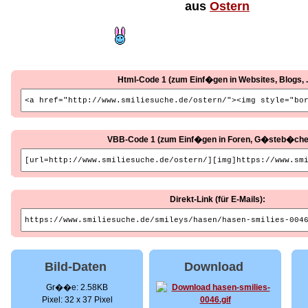
aus
Ostern
Html-Code 1 (zum Einf�gen in Websites, Blogs, ..
VBB-Code 1 (zum Einf�gen in Foren, G�steb�cher, 
Direkt-Link (für E-Mails):
Bild-Daten
Download
Gr��e: 2.58KB
Pixel: 32 x 37 Pixel