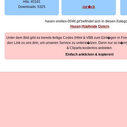
Hits: 45161
Downloads: 5325
zur�ck
hasen-smilies-0046.gif
befindet sich in diesen Katego
Hasen
Hüpfende
Ostern
Unter dem Bild gibt es bereits fertige Codes (Html & VBB zum Einf�gen in Foren
den Link zu uns drin, um unseren Service zu unterst�tzen. Denn nur so k�nne
& Cliparts kostenlos anbieten.
Einfach anklicken & kopieren!