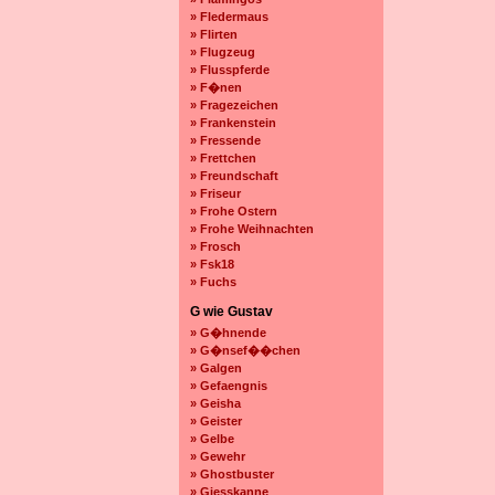
» Fledermaus
» Flirten
» Flugzeug
» Flusspferde
» F�nen
» Fragezeichen
» Frankenstein
» Fressende
» Frettchen
» Freundschaft
» Friseur
» Frohe Ostern
» Frohe Weihnachten
» Frosch
» Fsk18
» Fuchs
G wie Gustav
» G�hnende
» G�nsef��chen
» Galgen
» Gefaengnis
» Geisha
» Geister
» Gelbe
» Gewehr
» Ghostbuster
» Giesskanne