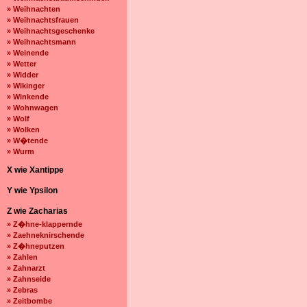
» Weihnachten
» Weihnachtsfrauen
» Weihnachtsgeschenke
» Weihnachtsmann
» Weinende
» Wetter
» Widder
» Wikinger
» Winkende
» Wohnwagen
» Wolf
» Wolken
» W�tende
» Wurm
X wie Xantippe
Y wie Ypsilon
Z wie Zacharias
» Z�hne-klappernde
» Zaehneknirschende
» Z�hneputzen
» Zahlen
» Zahnarzt
» Zahnseide
» Zebras
» Zeitbombe