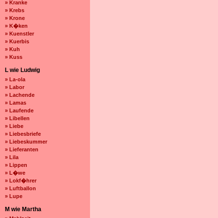
» Kranke
» Krebs
» Krone
» K�ken
» Kuenstler
» Kuerbis
» Kuh
» Kuss
L wie Ludwig
» La-ola
» Labor
» Lachende
» Lamas
» Laufende
» Libellen
» Liebe
» Liebesbriefe
» Liebeskummer
» Lieferanten
» Lila
» Lippen
» L�we
» Lokf�hrer
» Luftballon
» Lupe
M wie Martha