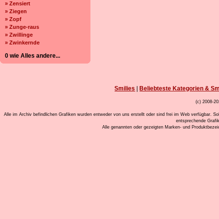
» Zensiert
» Ziegen
» Zopf
» Zunge-raus
» Zwillinge
» Zwinkernde
0 wie Alles andere...
Smilies
|
Beliebteste Kategorien & Sm
(c) 2008-20
Alle im Archiv befindlichen Grafiken wurden entweder von uns erstellt oder sind frei im Web verfügbar. So
entsprechende Grafi
Alle genannten oder gezeigten Marken- und Produktbeze