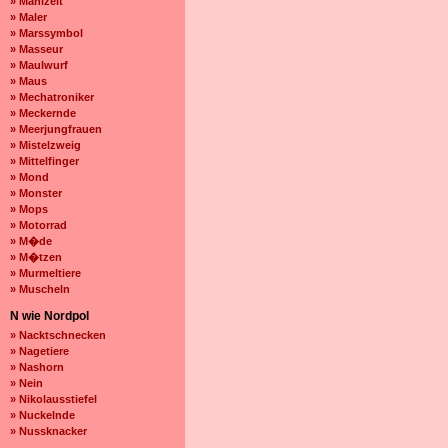
» Mahlzeit
» Maler
» Marssymbol
» Masseur
» Maulwurf
» Maus
» Mechatroniker
» Meckernde
» Meerjungfrauen
» Mistelzweig
» Mittelfinger
» Mond
» Monster
» Mops
» Motorrad
» M�de
» M�tzen
» Murmeltiere
» Muscheln
N wie Nordpol
» Nacktschnecken
» Nagetiere
» Nashorn
» Nein
» Nikolausstiefel
» Nuckelnde
» Nussknacker