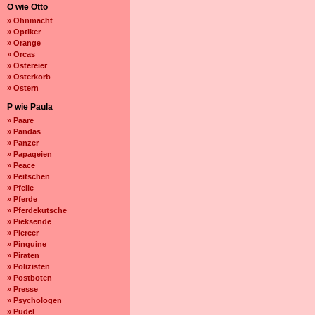
O wie Otto
» Ohnmacht
» Optiker
» Orange
» Orcas
» Ostereier
» Osterkorb
» Ostern
P wie Paula
» Paare
» Pandas
» Panzer
» Papageien
» Peace
» Peitschen
» Pfeile
» Pferde
» Pferdekutsche
» Pieksende
» Piercer
» Pinguine
» Piraten
» Polizisten
» Postboten
» Presse
» Psychologen
» Pudel