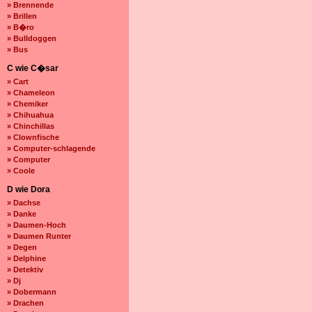
» Brennende
» Brillen
» B�ro
» Bulldoggen
» Bus
C wie C�sar
» Cart
» Chameleon
» Chemiker
» Chihuahua
» Chinchillas
» Clownfische
» Computer-schlagende
» Computer
» Coole
D wie Dora
» Dachse
» Danke
» Daumen-Hoch
» Daumen Runter
» Degen
» Delphine
» Detektiv
» Dj
» Dobermann
» Drachen