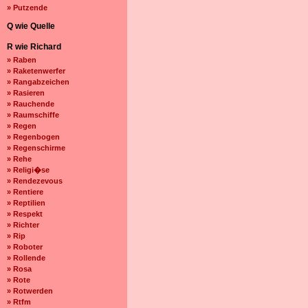
» Putzende
Q wie Quelle
R wie Richard
» Raben
» Raketenwerfer
» Rangabzeichen
» Rasieren
» Rauchende
» Raumschiffe
» Regen
» Regenbogen
» Regenschirme
» Rehe
» Religi�se
» Rendezevous
» Rentiere
» Reptilien
» Respekt
» Richter
» Rip
» Roboter
» Rollende
» Rosa
» Rote
» Rotwerden
» Rtfm