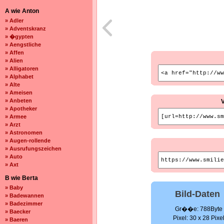
A wie Anton
» Adler
» Adventskranz
» �gypten
» Aengstliche
» Affen
» Alien
» Alligatoren
» Alphabet
» Alte
» Ameisen
» Anbeten
» Apotheker
» Armee
» Arzt
» Astronomen
» Augen-rollende
» Ausrufungszeichen
» Auto
» Axt
B wie Berta
» Baby
Bild-Daten
» Badewannen
» Badezimmer
Gr��e: 788Byte
» Baecker
Pixel: 30 x 28 Pixe
» Baeren