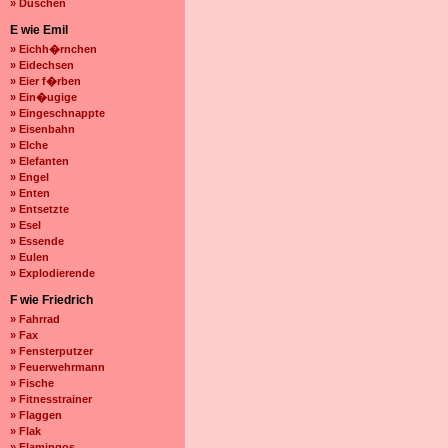
» Duschen
E wie Emil
» Eichh�rnchen
» Eidechsen
» Eier f�rben
» Ein�ugige
» Eingeschnappte
» Eisenbahn
» Elche
» Elefanten
» Engel
» Enten
» Entsetzte
» Esel
» Essende
» Eulen
» Explodierende
F wie Friedrich
» Fahrrad
» Fax
» Fensterputzer
» Feuerwehrmann
» Fische
» Fitnesstrainer
» Flaggen
» Flak
» Flamingos