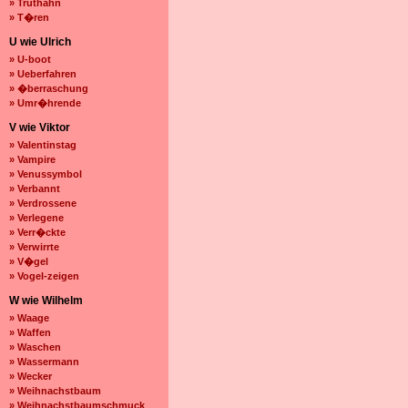
» Truthahn
» T�ren
U wie Ulrich
» U-boot
» Ueberfahren
» �berraschung
» Umr�hrende
V wie Viktor
» Valentinstag
» Vampire
» Venussymbol
» Verbannt
» Verdrossene
» Verlegene
» Verr�ckte
» Verwirrte
» V�gel
» Vogel-zeigen
W wie Wilhelm
» Waage
» Waffen
» Waschen
» Wassermann
» Wecker
» Weihnachstbaum
» Weihnachstbaumschmuck