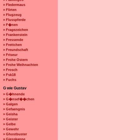
» Fledermaus
» Flirten
» Flugzeug
» Flusspferde
» F�nen
» Fragezeichen
» Frankenstein
» Fressende
» Frettchen
» Freundschaft
» Friseur
» Frohe Ostern
» Frohe Weihnachten
» Frosch
» Fsk18
» Fuchs
G wie Gustav
» G�hnende
» G�nsef��chen
» Galgen
» Gefaengnis
» Geisha
» Geister
» Gelbe
» Gewehr
» Ghostbuster
» Giesskanne