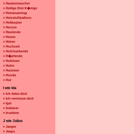
» Haubentaucher
» Heilige Drei K�nige
» Heiratsantrag
» Heissluftballons
» Helikopter
» Herzen
» Heulende
» Hexen
» Hirten
» Hochzeit
» Holzhackende
» H�pfende
» Hufeisen
» Huhn
» Hummer
» Hunde
» Hut
I wie Ida
» Ich-liebe-dich
» Ich-vermisse-dich
» Igel
» Indianer
» Insekten
J wie Julius
» Jaeger
» Jeeps