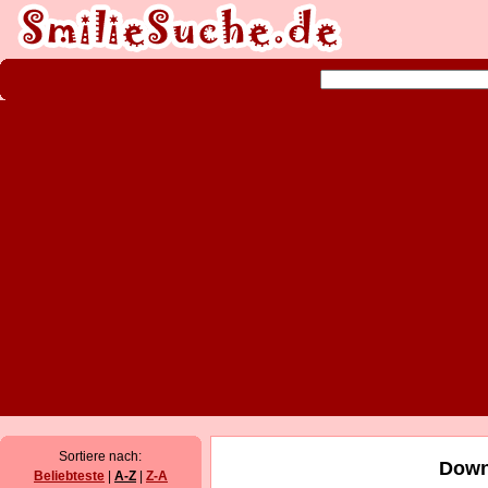
Sortiere nach:
Down
Beliebteste
|
A-Z
|
Z-A