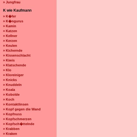
» Jungfrau
K wie Kaufmann
» K�fer
» K�ngurus
» Kamin
» Katzen
» Kellner
» Kerzen
» Keulen
» Kichernde
» Kissenschlacht
» Kiwis
» Klatschende
» Klo
» Kloreiniger
» Knicks
» Knuddeln
» Koala
» Kobolde
» Koch
» Kontaktlinsen
» Kopf gegen die Wand
» Kopfnuss
» Kopfschmerzen
» Kopfsch�ttelnde
» Krabben
» Kraken