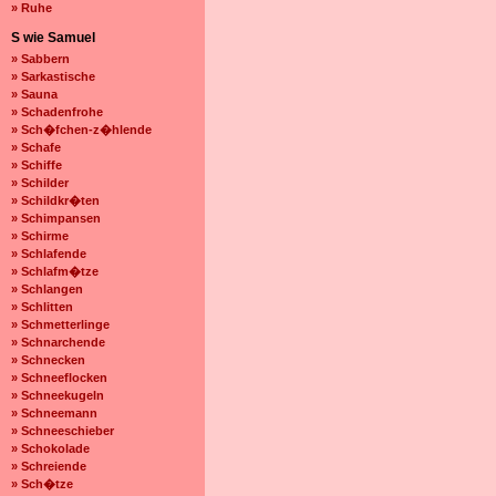
» Ruhe
S wie Samuel
» Sabbern
» Sarkastische
» Sauna
» Schadenfrohe
» Sch�fchen-z�hlende
» Schafe
» Schiffe
» Schilder
» Schildkr�ten
» Schimpansen
» Schirme
» Schlafende
» Schlafm�tze
» Schlangen
» Schlitten
» Schmetterlinge
» Schnarchende
» Schnecken
» Schneeflocken
» Schneekugeln
» Schneemann
» Schneeschieber
» Schokolade
» Schreiende
» Sch�tze