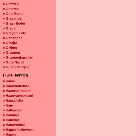
» Giraffen
» Gitarren
» Goldfische
» Grabende
» Grash�pfer
» Graue
» Greyhounds
» Grinsende
» Gro�e
» Gr�ne
» Gruppen
» Gruppenkuscheln
» Gute Nacht
» Guten Morgen
H wie Heinrich
» Haare
» Haareraufende
» Haareschneiden
» Haarwuchsmittel
» Haessliche
» Haie
» Halloween
» Hammer
» Hamster
» Handwerker
» Happy-halloween
» Hasen