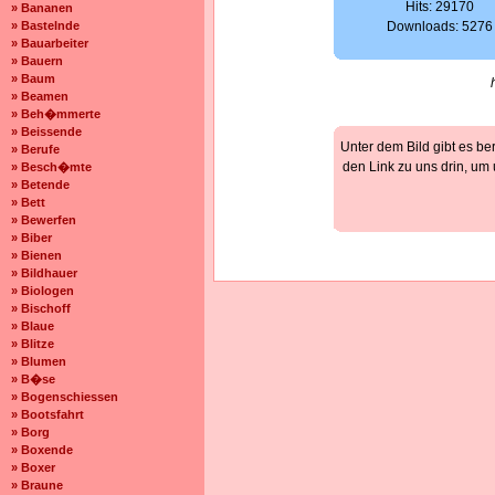
Hits: 29170
» Bananen
» Bastelnde
Downloads: 5276
» Bauarbeiter
» Bauern
» Baum
» Beamen
» Beh�mmerte
» Beissende
Unter dem Bild gibt es be
» Berufe
den Link zu uns drin, um
» Besch�mte
» Betende
» Bett
» Bewerfen
» Biber
» Bienen
» Bildhauer
» Biologen
» Bischoff
» Blaue
» Blitze
» Blumen
» B�se
» Bogenschiessen
» Bootsfahrt
» Borg
» Boxende
» Boxer
» Braune