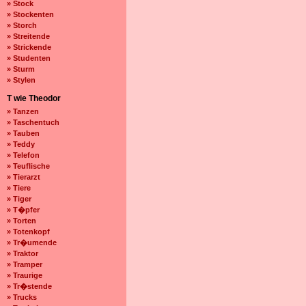
» Stock
» Stockenten
» Storch
» Streitende
» Strickende
» Studenten
» Sturm
» Stylen
T wie Theodor
» Tanzen
» Taschentuch
» Tauben
» Teddy
» Telefon
» Teuflische
» Tierarzt
» Tiere
» Tiger
» T�pfer
» Torten
» Totenkopf
» Tr�umende
» Traktor
» Tramper
» Traurige
» Tr�stende
» Trucks