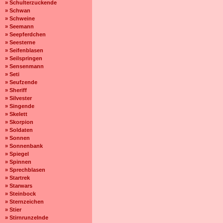
» Schulterzuckende
» Schwan
» Schweine
» Seemann
» Seepferdchen
» Seesterne
» Seifenblasen
» Seilspringen
» Sensenmann
» Seti
» Seufzende
» Sheriff
» Silvester
» Singende
» Skelett
» Skorpion
» Soldaten
» Sonnen
» Sonnenbank
» Spiegel
» Spinnen
» Sprechblasen
» Startrek
» Starwars
» Steinbock
» Sternzeichen
» Stier
» Stirnrunzelnde