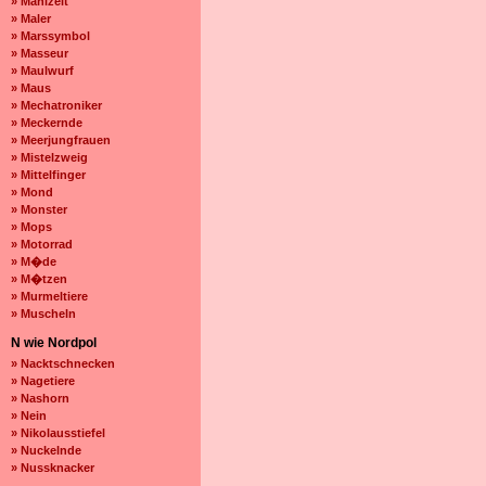
» Mahlzeit
» Maler
» Marssymbol
» Masseur
» Maulwurf
» Maus
» Mechatroniker
» Meckernde
» Meerjungfrauen
» Mistelzweig
» Mittelfinger
» Mond
» Monster
» Mops
» Motorrad
» M�de
» M�tzen
» Murmeltiere
» Muscheln
N wie Nordpol
» Nacktschnecken
» Nagetiere
» Nashorn
» Nein
» Nikolausstiefel
» Nuckelnde
» Nussknacker