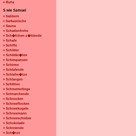
» Ruhe
S wie Samuel
» Sabbern
» Sarkastische
» Sauna
» Schadenfrohe
» Sch�fchen-z�hlende
» Schafe
» Schiffe
» Schilder
» Schildkr�ten
» Schimpansen
» Schirme
» Schlafende
» Schlafm�tze
» Schlangen
» Schlitten
» Schmetterlinge
» Schnarchende
» Schnecken
» Schneeflocken
» Schneekugeln
» Schneemann
» Schneeschieber
» Schokolade
» Schreiende
» Sch�tze