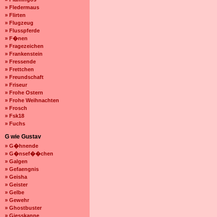
» Fledermaus
» Flirten
» Flugzeug
» Flusspferde
» F�nen
» Fragezeichen
» Frankenstein
» Fressende
» Frettchen
» Freundschaft
» Friseur
» Frohe Ostern
» Frohe Weihnachten
» Frosch
» Fsk18
» Fuchs
G wie Gustav
» G�hnende
» G�nsef��chen
» Galgen
» Gefaengnis
» Geisha
» Geister
» Gelbe
» Gewehr
» Ghostbuster
» Giesskanne