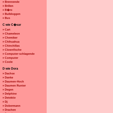
» Brennende
» Brillen
» B�ro
» Bulldoggen
» Bus
C wie C�sar
» Cart
» Chameleon
» Chemiker
» Chihuahua
» Chinchillas
» Clownfische
» Computer-schlagende
» Computer
» Coole
D wie Dora
» Dachse
» Danke
» Daumen-Hoch
» Daumen Runter
» Degen
» Delphine
» Detektiv
» Dj
» Dobermann
» Drachen