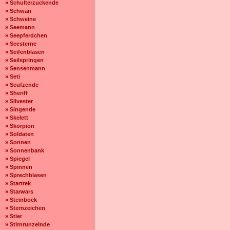
» Schulterzuckende
» Schwan
» Schweine
» Seemann
» Seepferdchen
» Seesterne
» Seifenblasen
» Seilspringen
» Sensenmann
» Seti
» Seufzende
» Sheriff
» Silvester
» Singende
» Skelett
» Skorpion
» Soldaten
» Sonnen
» Sonnenbank
» Spiegel
» Spinnen
» Sprechblasen
» Startrek
» Starwars
» Steinbock
» Sternzeichen
» Stier
» Stirnrunzelnde