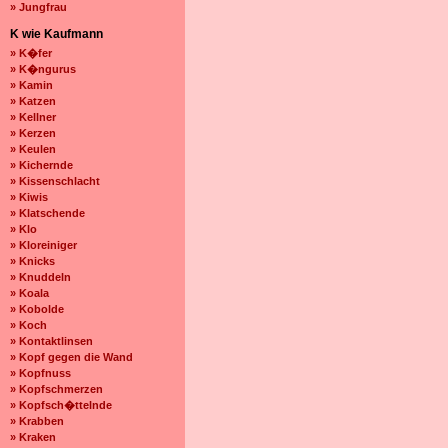
» Jungfrau
K wie Kaufmann
» K�fer
» K�ngurus
» Kamin
» Katzen
» Kellner
» Kerzen
» Keulen
» Kichernde
» Kissenschlacht
» Kiwis
» Klatschende
» Klo
» Kloreiniger
» Knicks
» Knuddeln
» Koala
» Kobolde
» Koch
» Kontaktlinsen
» Kopf gegen die Wand
» Kopfnuss
» Kopfschmerzen
» Kopfsch�ttelnde
» Krabben
» Kraken