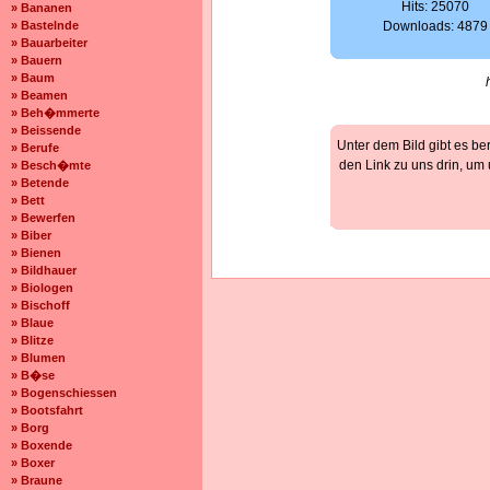
Hits: 25070
» Bananen
» Bastelnde
Downloads: 4879
» Bauarbeiter
» Bauern
» Baum
» Beamen
» Beh�mmerte
» Beissende
Unter dem Bild gibt es be
» Berufe
den Link zu uns drin, um
» Besch�mte
» Betende
» Bett
» Bewerfen
» Biber
» Bienen
» Bildhauer
» Biologen
» Bischoff
» Blaue
» Blitze
» Blumen
» B�se
» Bogenschiessen
» Bootsfahrt
» Borg
» Boxende
» Boxer
» Braune