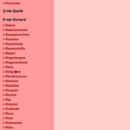
» Putzende
Q wie Quelle
R wie Richard
» Raben
» Raketenwerfer
» Rangabzeichen
» Rasieren
» Rauchende
» Raumschiffe
» Regen
» Regenbogen
» Regenschirme
» Rehe
» Religi�se
» Rendezevous
» Rentiere
» Reptilien
» Respekt
» Richter
» Rip
» Roboter
» Rollende
» Rosa
» Rote
» Rotwerden
» Rtfm