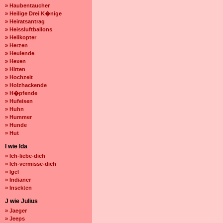
» Haubentaucher
» Heilige Drei K�nige
» Heiratsantrag
» Heissluftballons
» Helikopter
» Herzen
» Heulende
» Hexen
» Hirten
» Hochzeit
» Holzhackende
» H�pfende
» Hufeisen
» Huhn
» Hummer
» Hunde
» Hut
I wie Ida
» Ich-liebe-dich
» Ich-vermisse-dich
» Igel
» Indianer
» Insekten
J wie Julius
» Jaeger
» Jeeps