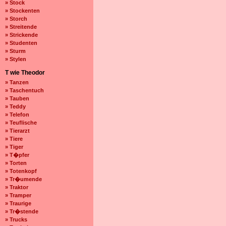
» Stock
» Stockenten
» Storch
» Streitende
» Strickende
» Studenten
» Sturm
» Stylen
T wie Theodor
» Tanzen
» Taschentuch
» Tauben
» Teddy
» Telefon
» Teuflische
» Tierarzt
» Tiere
» Tiger
» T�pfer
» Torten
» Totenkopf
» Tr�umende
» Traktor
» Tramper
» Traurige
» Tr�stende
» Trucks