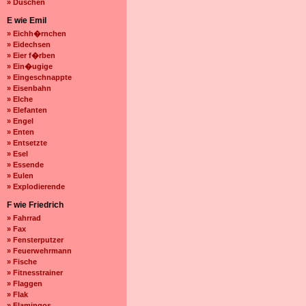
» Duschen
E wie Emil
» Eichh�rnchen
» Eidechsen
» Eier f�rben
» Ein�ugige
» Eingeschnappte
» Eisenbahn
» Elche
» Elefanten
» Engel
» Enten
» Entsetzte
» Esel
» Essende
» Eulen
» Explodierende
F wie Friedrich
» Fahrrad
» Fax
» Fensterputzer
» Feuerwehrmann
» Fische
» Fitnesstrainer
» Flaggen
» Flak
» Flamingos