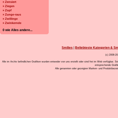
» Zensiert
» Ziegen
» Zopf
» Zunge-raus
» Zwillinge
» Zwinkernde
0 wie Alles andere...
Smilies
|
Beliebteste Kategorien & Sm
(c) 2008-20
Alle im Archiv befindlichen Grafiken wurden entweder von uns erstellt oder sind frei im Web verfügbar. So
entsprechende Grafi
Alle genannten oder gezeigten Marken- und Produktbeze