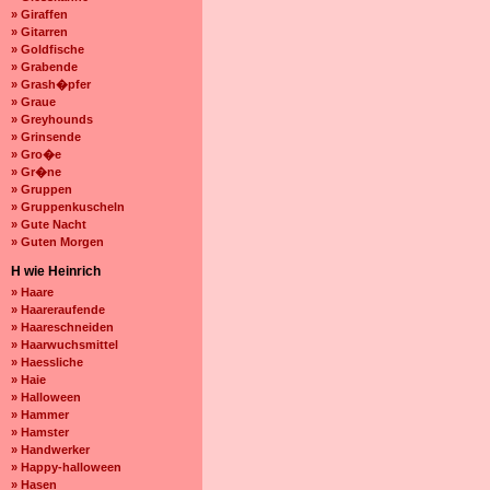
» Giraffen
» Gitarren
» Goldfische
» Grabende
» Grash�pfer
» Graue
» Greyhounds
» Grinsende
» Gro�e
» Gr�ne
» Gruppen
» Gruppenkuscheln
» Gute Nacht
» Guten Morgen
H wie Heinrich
» Haare
» Haareraufende
» Haareschneiden
» Haarwuchsmittel
» Haessliche
» Haie
» Halloween
» Hammer
» Hamster
» Handwerker
» Happy-halloween
» Hasen