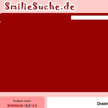
Sortiere nach:
Down
Beliebteste
|
A-Z
|
Z-A