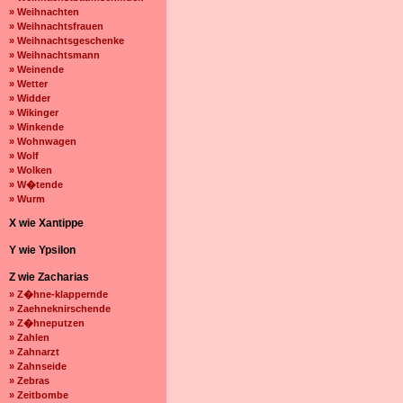
» Weihnachten
» Weihnachtsfrauen
» Weihnachtsgeschenke
» Weihnachtsmann
» Weinende
» Wetter
» Widder
» Wikinger
» Winkende
» Wohnwagen
» Wolf
» Wolken
» W�tende
» Wurm
X wie Xantippe
Y wie Ypsilon
Z wie Zacharias
» Z�hne-klappernde
» Zaehneknirschende
» Z�hneputzen
» Zahlen
» Zahnarzt
» Zahnseide
» Zebras
» Zeitbombe