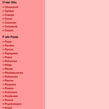
O wie Otto
» Ohnmacht
» Optiker
» Orange
» Orcas
» Ostereier
» Osterkorb
» Ostern
P wie Paula
» Paare
» Pandas
» Panzer
» Papageien
» Peace
» Peitschen
» Pfeile
» Pferde
» Pferdekutsche
» Pieksende
» Piercer
» Pinguine
» Piraten
» Polizisten
» Postboten
» Presse
» Psychologen
» Pudel