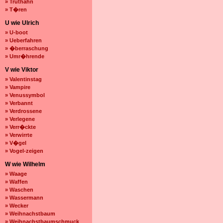
» Truthahn
» T�ren
U wie Ulrich
» U-boot
» Ueberfahren
» �berraschung
» Umr�hrende
V wie Viktor
» Valentinstag
» Vampire
» Venussymbol
» Verbannt
» Verdrossene
» Verlegene
» Verr�ckte
» Verwirrte
» V�gel
» Vogel-zeigen
W wie Wilhelm
» Waage
» Waffen
» Waschen
» Wassermann
» Wecker
» Weihnachstbaum
» Weihnachstbaumschmuck