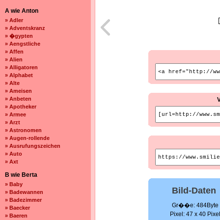
A wie Anton
» Adler
» Adventskranz
» �gypten
» Aengstliche
» Affen
» Alien
» Alligatoren
» Alphabet
» Alte
» Ameisen
» Anbeten
» Apotheker
» Armee
» Arzt
» Astronomen
» Augen-rollende
» Ausrufungszeichen
» Auto
» Axt
B wie Berta
» Baby
Bild-Daten
» Badewannen
» Badezimmer
Gr��e: 484Byte
» Baecker
Pixel: 47 x 40 Pixe
» Baeren