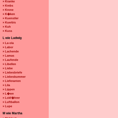
» Kranke
» Krebs
» Krone
» K�ken
» Kuenstler
» Kuerbis
» Kuh
» Kuss
L wie Ludwig
» La-ola
» Labor
» Lachende
» Lamas
» Laufende
» Libellen
» Liebe
» Liebesbriefe
» Liebeskummer
» Lieferanten
» Lila
» Lippen
» L�we
» Lokf�hrer
» Luftballon
» Lupe
M wie Martha