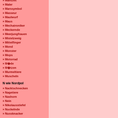
» Mahlzeit
» Maler
» Marssymbol
» Masseur
» Maulwurf
» Maus
» Mechatroniker
» Meckernde
» Meerjungfrauen
» Mistelzweig
» Mittelfinger
» Mond
» Monster
» Mops
» Motorrad
» M�de
» M�tzen
» Murmeltiere
» Muscheln
N wie Nordpol
» Nacktschnecken
» Nagetiere
» Nashorn
» Nein
» Nikolausstiefel
» Nuckelnde
» Nussknacker