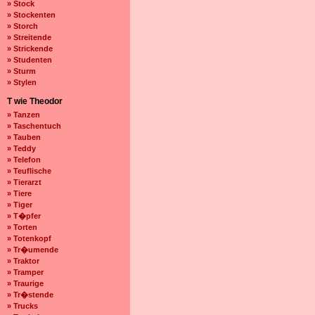
» Stock
» Stockenten
» Storch
» Streitende
» Strickende
» Studenten
» Sturm
» Stylen
T wie Theodor
» Tanzen
» Taschentuch
» Tauben
» Teddy
» Telefon
» Teuflische
» Tierarzt
» Tiere
» Tiger
» T�pfer
» Torten
» Totenkopf
» Tr�umende
» Traktor
» Tramper
» Traurige
» Tr�stende
» Trucks