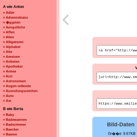
A wie Anton
» Adler
» Adventskranz
» �gypten
» Aengstliche
» Affen
» Alien
» Alligatoren
» Alphabet
» Alte
» Ameisen
» Anbeten
» Apotheker
» Armee
» Arzt
» Astronomen
» Augen-rollende
» Ausrufungszeichen
» Auto
» Axt
B wie Berta
» Baby
» Badewannen
Bild-Daten
» Badezimmer
» Baecker
Gr��e: 9.67KB
» Baeren