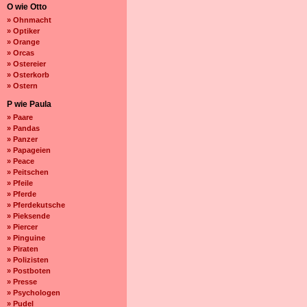
O wie Otto
» Ohnmacht
» Optiker
» Orange
» Orcas
» Ostereier
» Osterkorb
» Ostern
P wie Paula
» Paare
» Pandas
» Panzer
» Papageien
» Peace
» Peitschen
» Pfeile
» Pferde
» Pferdekutsche
» Pieksende
» Piercer
» Pinguine
» Piraten
» Polizisten
» Postboten
» Presse
» Psychologen
» Pudel