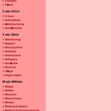
» Truthahn
» T�ren
U wie Ulrich
» U-boot
» Ueberfahren
» �berraschung
» Umr�hrende
V wie Viktor
» Valentinstag
» Vampire
» Venussymbol
» Verbannt
» Verdrossene
» Verlegene
» Verr�ckte
» Verwirrte
» V�gel
» Vogel-zeigen
W wie Wilhelm
» Waage
» Waffen
» Waschen
» Wassermann
» Wecker
» Weihnachstbaum
» Weihnachstbaumschmuck