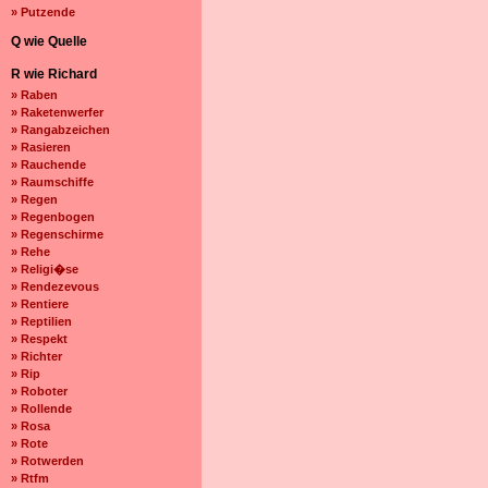
» Putzende
Q wie Quelle
R wie Richard
» Raben
» Raketenwerfer
» Rangabzeichen
» Rasieren
» Rauchende
» Raumschiffe
» Regen
» Regenbogen
» Regenschirme
» Rehe
» Religi�se
» Rendezevous
» Rentiere
» Reptilien
» Respekt
» Richter
» Rip
» Roboter
» Rollende
» Rosa
» Rote
» Rotwerden
» Rtfm