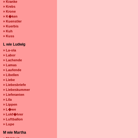
» Kranke
» Krebs
» Krone
» K�ken
» Kuenstler
» Kuerbis
» Kuh
» Kuss
L wie Ludwig
» La-ola
» Labor
» Lachende
» Lamas
» Laufende
» Libellen
» Liebe
» Liebesbriefe
» Liebeskummer
» Lieferanten
» Lila
» Lippen
» L�we
» Lokf�hrer
» Luftballon
» Lupe
M wie Martha