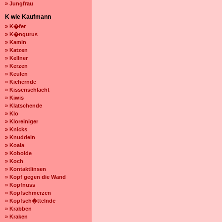
» Jungfrau
K wie Kaufmann
» K�fer
» K�ngurus
» Kamin
» Katzen
» Kellner
» Kerzen
» Keulen
» Kichernde
» Kissenschlacht
» Kiwis
» Klatschende
» Klo
» Kloreiniger
» Knicks
» Knuddeln
» Koala
» Kobolde
» Koch
» Kontaktlinsen
» Kopf gegen die Wand
» Kopfnuss
» Kopfschmerzen
» Kopfsch�ttelnde
» Krabben
» Kraken