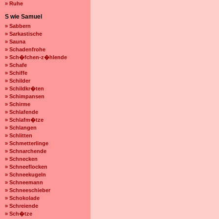
» Ruhe
S wie Samuel
» Sabbern
» Sarkastische
» Sauna
» Schadenfrohe
» Sch�fchen-z�hlende
» Schafe
» Schiffe
» Schilder
» Schildkr�ten
» Schimpansen
» Schirme
» Schlafende
» Schlafm�tze
» Schlangen
» Schlitten
» Schmetterlinge
» Schnarchende
» Schnecken
» Schneeflocken
» Schneekugeln
» Schneemann
» Schneeschieber
» Schokolade
» Schreiende
» Sch�tze