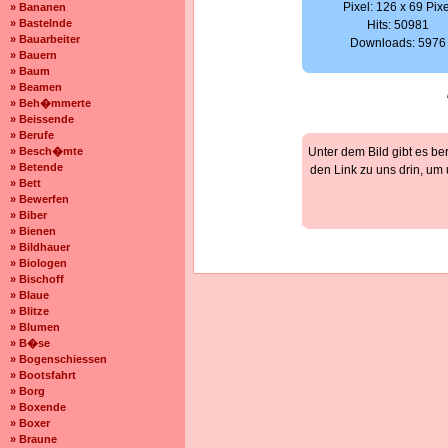
Pixel: 126 x 69 Pixe
» Bananen
» Bastelnde
Hits: 50981
» Bauarbeiter
Downloads: 5976
» Bauern
» Baum
» Beamen
» Beh�mmerte
» Beissende
» Berufe
» Besch�mte
Unter dem Bild gibt es be
» Betende
den Link zu uns drin, um
» Bett
» Bewerfen
» Biber
» Bienen
» Bildhauer
» Biologen
» Bischoff
» Blaue
» Blitze
» Blumen
» B�se
» Bogenschiessen
» Bootsfahrt
» Borg
» Boxende
» Boxer
» Braune