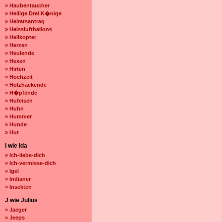
» Haubentaucher
» Heilige Drei K�nige
» Heiratsantrag
» Heissluftballons
» Helikopter
» Herzen
» Heulende
» Hexen
» Hirten
» Hochzeit
» Holzhackende
» H�pfende
» Hufeisen
» Huhn
» Hummer
» Hunde
» Hut
I wie Ida
» Ich-liebe-dich
» Ich-vermisse-dich
» Igel
» Indianer
» Insekten
J wie Julius
» Jaeger
» Jeeps