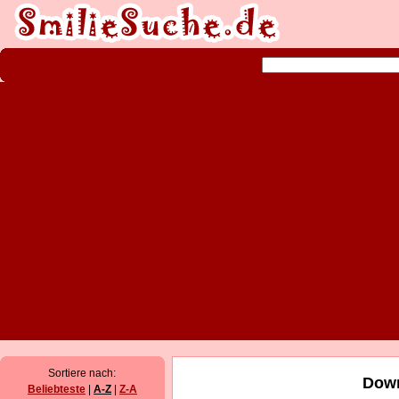
Sortiere nach:
Down
Beliebteste
|
A-Z
|
Z-A