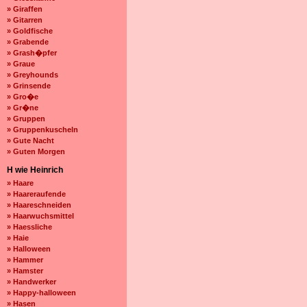
» Giraffen
» Gitarren
» Goldfische
» Grabende
» Grash�pfer
» Graue
» Greyhounds
» Grinsende
» Gro�e
» Gr�ne
» Gruppen
» Gruppenkuscheln
» Gute Nacht
» Guten Morgen
H wie Heinrich
» Haare
» Haareraufende
» Haareschneiden
» Haarwuchsmittel
» Haessliche
» Haie
» Halloween
» Hammer
» Hamster
» Handwerker
» Happy-halloween
» Hasen