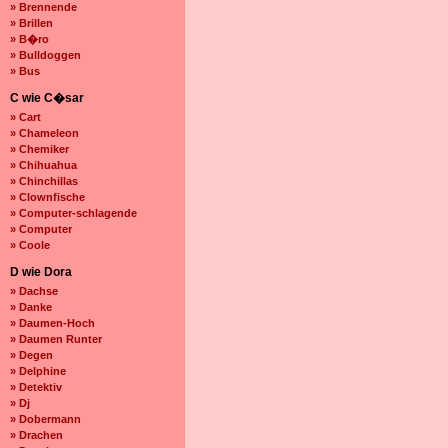
» Brennende
» Brillen
» B�ro
» Bulldoggen
» Bus
C wie C�sar
» Cart
» Chameleon
» Chemiker
» Chihuahua
» Chinchillas
» Clownfische
» Computer-schlagende
» Computer
» Coole
D wie Dora
» Dachse
» Danke
» Daumen-Hoch
» Daumen Runter
» Degen
» Delphine
» Detektiv
» Dj
» Dobermann
» Drachen