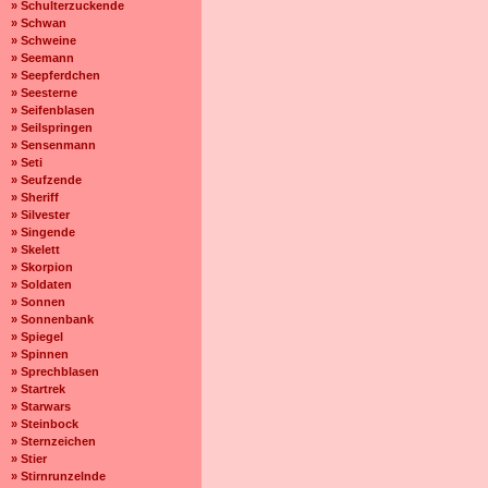
» Schulterzuckende
» Schwan
» Schweine
» Seemann
» Seepferdchen
» Seesterne
» Seifenblasen
» Seilspringen
» Sensenmann
» Seti
» Seufzende
» Sheriff
» Silvester
» Singende
» Skelett
» Skorpion
» Soldaten
» Sonnen
» Sonnenbank
» Spiegel
» Spinnen
» Sprechblasen
» Startrek
» Starwars
» Steinbock
» Sternzeichen
» Stier
» Stirnrunzelnde