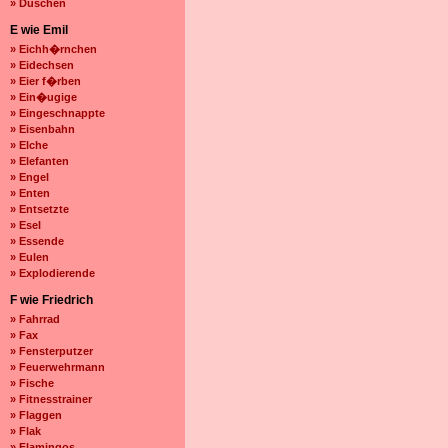
» Duschen
E wie Emil
» Eichh�rnchen
» Eidechsen
» Eier f�rben
» Ein�ugige
» Eingeschnappte
» Eisenbahn
» Elche
» Elefanten
» Engel
» Enten
» Entsetzte
» Esel
» Essende
» Eulen
» Explodierende
F wie Friedrich
» Fahrrad
» Fax
» Fensterputzer
» Feuerwehrmann
» Fische
» Fitnesstrainer
» Flaggen
» Flak
» Flamingos