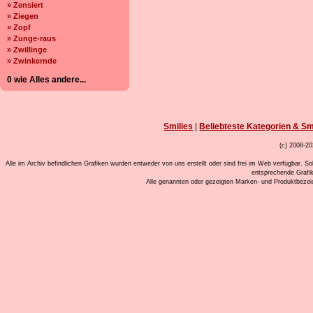
» Zensiert
» Ziegen
» Zopf
» Zunge-raus
» Zwillinge
» Zwinkernde
0 wie Alles andere...
Smilies
|
Beliebteste Kategorien & Sm
(c) 2008-20
Alle im Archiv befindlichen Grafiken wurden entweder von uns erstellt oder sind frei im Web verfügbar. So
entsprechende Grafi
Alle genannten oder gezeigten Marken- und Produktbeze