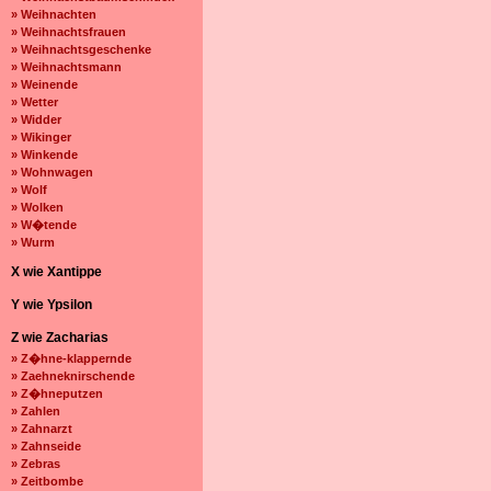
» Weihnachten
» Weihnachtsfrauen
» Weihnachtsgeschenke
» Weihnachtsmann
» Weinende
» Wetter
» Widder
» Wikinger
» Winkende
» Wohnwagen
» Wolf
» Wolken
» W�tende
» Wurm
X wie Xantippe
Y wie Ypsilon
Z wie Zacharias
» Z�hne-klappernde
» Zaehneknirschende
» Z�hneputzen
» Zahlen
» Zahnarzt
» Zahnseide
» Zebras
» Zeitbombe