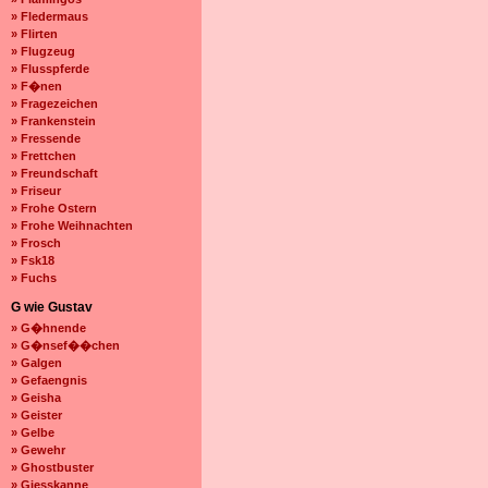
» Fledermaus
» Flirten
» Flugzeug
» Flusspferde
» F�nen
» Fragezeichen
» Frankenstein
» Fressende
» Frettchen
» Freundschaft
» Friseur
» Frohe Ostern
» Frohe Weihnachten
» Frosch
» Fsk18
» Fuchs
G wie Gustav
» G�hnende
» G�nsef��chen
» Galgen
» Gefaengnis
» Geisha
» Geister
» Gelbe
» Gewehr
» Ghostbuster
» Giesskanne