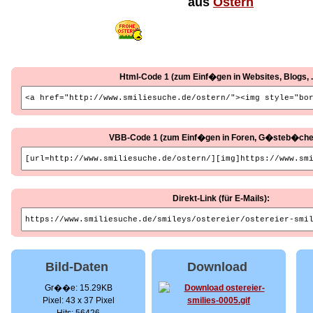
aus
Ostern
Html-Code 1 (zum Einf�gen in Websites, Blogs, ..
VBB-Code 1 (zum Einf�gen in Foren, G�steb�cher, 
Direkt-Link (für E-Mails):
Bild-Daten
Download
Gr��e: 15.29KB
Pixel: 43 x 37 Pixel