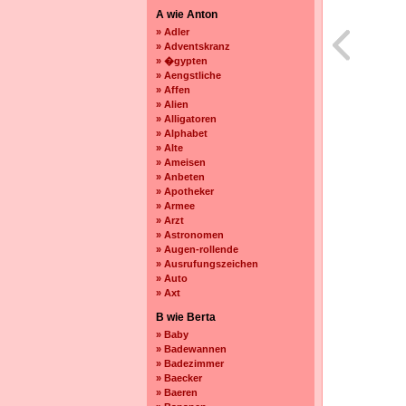
A wie Anton
» Adler
» Adventskranz
» �gypten
» Aengstliche
» Affen
» Alien
» Alligatoren
» Alphabet
» Alte
» Ameisen
» Anbeten
» Apotheker
» Armee
» Arzt
» Astronomen
» Augen-rollende
» Ausrufungszeichen
» Auto
» Axt
B wie Berta
» Baby
» Badewannen
» Badezimmer
» Baecker
» Baeren