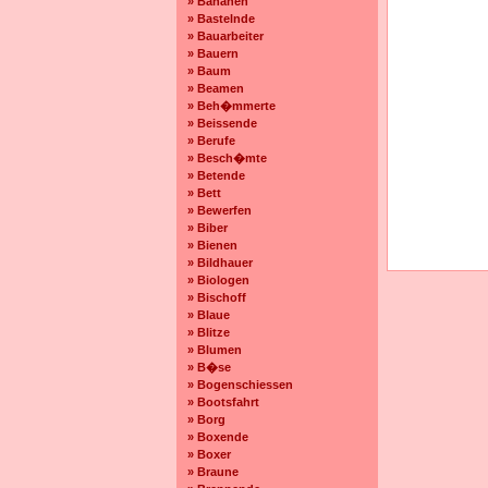
» Bananen
» Bastelnde
» Bauarbeiter
» Bauern
» Baum
» Beamen
» Beh�mmerte
» Beissende
» Berufe
» Besch�mte
» Betende
» Bett
» Bewerfen
» Biber
» Bienen
» Bildhauer
» Biologen
» Bischoff
» Blaue
» Blitze
» Blumen
» B�se
» Bogenschiessen
» Bootsfahrt
» Borg
» Boxende
» Boxer
» Braune