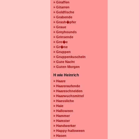
» Giraffen
» Gitarren
» Goldfische
» Grabende
» Grash�pfer
» Graue
» Greyhounds
» Grinsende
» Gro�e
» Gr�ne
» Gruppen
» Gruppenkuscheln
» Gute Nacht
» Guten Morgen
H wie Heinrich
» Haare
» Haareraufende
» Haareschneiden
» Haarwuchsmittel
» Haessliche
» Haie
» Halloween
» Hammer
» Hamster
» Handwerker
» Happy-halloween
» Hasen