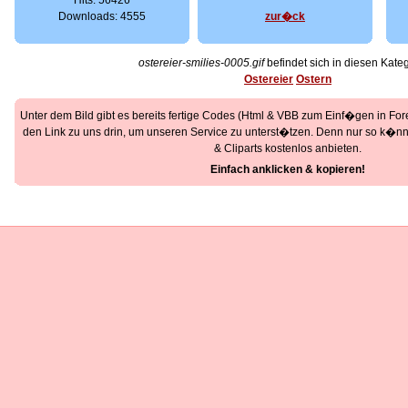
Hits: 56426
Downloads: 4555
zur�ck
ostereier-smilies-0005.gif
befindet sich in diesen Kateg
Ostereier
Ostern
Unter dem Bild gibt es bereits fertige Codes (Html & VBB zum Einf�gen in Foren
den Link zu uns drin, um unseren Service zu unterst�tzen. Denn nur so k�nne
& Cliparts kostenlos anbieten.
Einfach anklicken & kopieren!