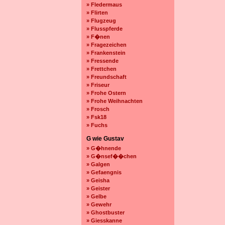
» Fledermaus
» Flirten
» Flugzeug
» Flusspferde
» F�nen
» Fragezeichen
» Frankenstein
» Fressende
» Frettchen
» Freundschaft
» Friseur
» Frohe Ostern
» Frohe Weihnachten
» Frosch
» Fsk18
» Fuchs
G wie Gustav
» G�hnende
» G�nsef��chen
» Galgen
» Gefaengnis
» Geisha
» Geister
» Gelbe
» Gewehr
» Ghostbuster
» Giesskanne