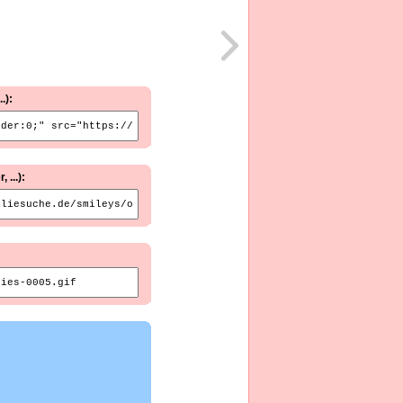
.):
...):