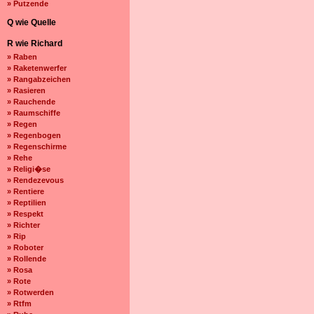
» Putzende
Q wie Quelle
R wie Richard
» Raben
» Raketenwerfer
» Rangabzeichen
» Rasieren
» Rauchende
» Raumschiffe
» Regen
» Regenbogen
» Regenschirme
» Rehe
» Religi�se
» Rendezevous
» Rentiere
» Reptilien
» Respekt
» Richter
» Rip
» Roboter
» Rollende
» Rosa
» Rote
» Rotwerden
» Rtfm