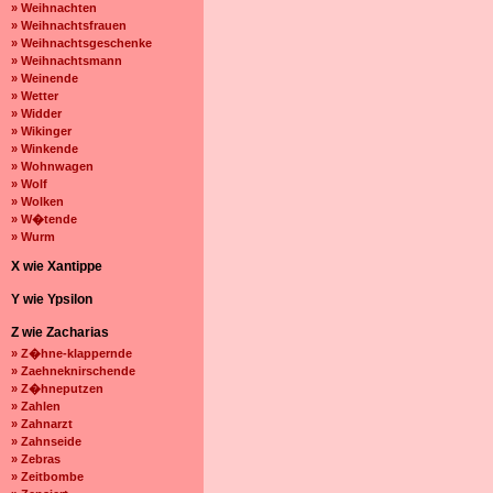
» Weihnachten
» Weihnachtsfrauen
» Weihnachtsgeschenke
» Weihnachtsmann
» Weinende
» Wetter
» Widder
» Wikinger
» Winkende
» Wohnwagen
» Wolf
» Wolken
» W�tende
» Wurm
X wie Xantippe
Y wie Ypsilon
Z wie Zacharias
» Z�hne-klappernde
» Zaehneknirschende
» Z�hneputzen
» Zahlen
» Zahnarzt
» Zahnseide
» Zebras
» Zeitbombe