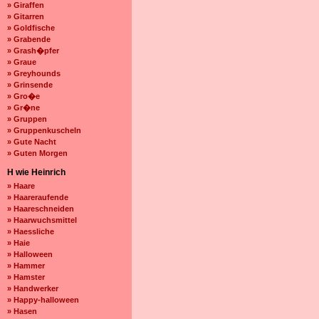
» Giraffen
» Gitarren
» Goldfische
» Grabende
» Grash�pfer
» Graue
» Greyhounds
» Grinsende
» Gro�e
» Gr�ne
» Gruppen
» Gruppenkuscheln
» Gute Nacht
» Guten Morgen
H wie Heinrich
» Haare
» Haareraufende
» Haareschneiden
» Haarwuchsmittel
» Haessliche
» Haie
» Halloween
» Hammer
» Hamster
» Handwerker
» Happy-halloween
» Hasen