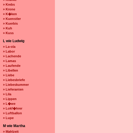
» Krebs
» Krone
» K�ken
» Kuenstler
» Kuerbis
» Kuh
» Kuss
L wie Ludwig
» La-ola
» Labor
» Lachende
» Lamas
» Laufende
» Libellen
» Liebe
» Liebesbriefe
» Liebeskummer
» Lieferanten
» Lila
» Lippen
» L�we
» Lokf�hrer
» Luftballon
» Lupe
M wie Martha
» Mahlzeit