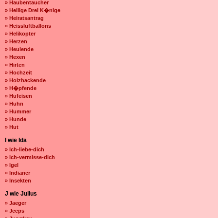
» Haubentaucher
» Heilige Drei K�nige
» Heiratsantrag
» Heissluftballons
» Helikopter
» Herzen
» Heulende
» Hexen
» Hirten
» Hochzeit
» Holzhackende
» H�pfende
» Hufeisen
» Huhn
» Hummer
» Hunde
» Hut
I wie Ida
» Ich-liebe-dich
» Ich-vermisse-dich
» Igel
» Indianer
» Insekten
J wie Julius
» Jaeger
» Jeeps