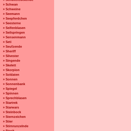
» Schwan
» Schweine
» Seemann
» Seepferdchen
» Seesterne
» Seifenblasen
» Seilspringen
» Sensenmann
» Seti
» Seufzende
» Sheriff
» Silvester
» Singende
» Skelett
» Skorpion
» Soldaten
» Sonnen
» Sonnenbank
» Spiegel
» Spinnen
» Sprechblasen
» Startrek
» Starwars
» Steinbock
» Sternzeichen
» Stier
» Stirnrunzelnde
» Stock