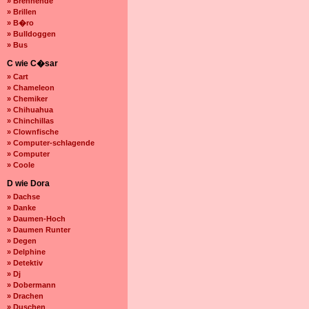
» Brennende
» Brillen
» B�ro
» Bulldoggen
» Bus
C wie C�sar
» Cart
» Chameleon
» Chemiker
» Chihuahua
» Chinchillas
» Clownfische
» Computer-schlagende
» Computer
» Coole
D wie Dora
» Dachse
» Danke
» Daumen-Hoch
» Daumen Runter
» Degen
» Delphine
» Detektiv
» Dj
» Dobermann
» Drachen
» Duschen