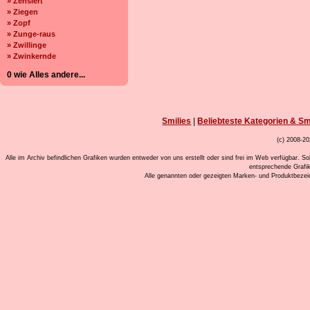
» Zensiert
» Ziegen
» Zopf
» Zunge-raus
» Zwillinge
» Zwinkernde
0 wie Alles andere...
Smilies
|
Beliebteste Kategorien & Sm
(c) 2008-20
Alle im Archiv befindlichen Grafiken wurden entweder von uns erstellt oder sind frei im Web verfügbar. So
entsprechende Grafi
Alle genannten oder gezeigten Marken- und Produktbeze