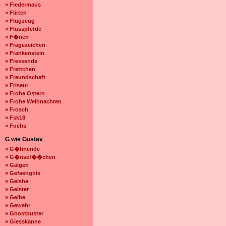
» Fledermaus
» Flirten
» Flugzeug
» Flusspferde
» F�nen
» Fragezeichen
» Frankenstein
» Fressende
» Frettchen
» Freundschaft
» Friseur
» Frohe Ostern
» Frohe Weihnachten
» Frosch
» Fsk18
» Fuchs
G wie Gustav
» G�hnende
» G�nsef��chen
» Galgen
» Gefaengnis
» Geisha
» Geister
» Gelbe
» Gewehr
» Ghostbuster
» Giesskanne