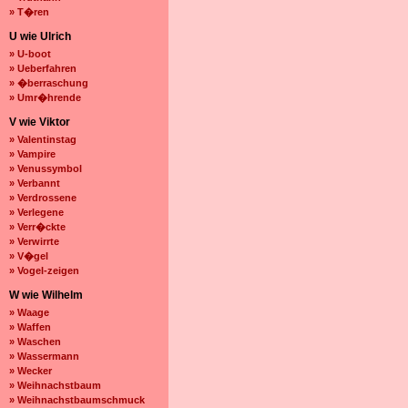
» T�ren
U wie Ulrich
» U-boot
» Ueberfahren
» �berraschung
» Umr�hrende
V wie Viktor
» Valentinstag
» Vampire
» Venussymbol
» Verbannt
» Verdrossene
» Verlegene
» Verr�ckte
» Verwirrte
» V�gel
» Vogel-zeigen
W wie Wilhelm
» Waage
» Waffen
» Waschen
» Wassermann
» Wecker
» Weihnachstbaum
» Weihnachstbaumschmuck