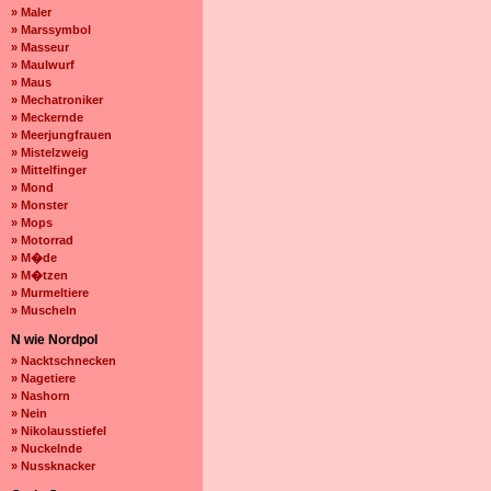
» Maler
» Marssymbol
» Masseur
» Maulwurf
» Maus
» Mechatroniker
» Meckernde
» Meerjungfrauen
» Mistelzweig
» Mittelfinger
» Mond
» Monster
» Mops
» Motorrad
» M�de
» M�tzen
» Murmeltiere
» Muscheln
N wie Nordpol
» Nacktschnecken
» Nagetiere
» Nashorn
» Nein
» Nikolausstiefel
» Nuckelnde
» Nussknacker