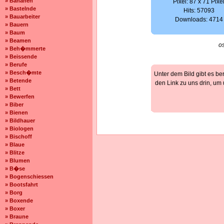
» Bananen
Pixel: 87 x 71 Pixe
» Bastelnde
Hits: 57093
» Bauarbeiter
Downloads: 4714
» Bauern
» Baum
» Beamen
o
» Beh�mmerte
» Beissende
» Berufe
» Besch�mte
Unter dem Bild gibt es be
» Betende
den Link zu uns drin, um
» Bett
» Bewerfen
» Biber
» Bienen
» Bildhauer
» Biologen
» Bischoff
» Blaue
» Blitze
» Blumen
» B�se
» Bogenschiessen
» Bootsfahrt
» Borg
» Boxende
» Boxer
» Braune