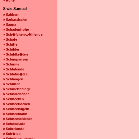
» Ruhe
S wie Samuel
» Sabbern
» Sarkastische
» Sauna
» Schadenfrohe
» Sch�fchen-z�hlende
» Schafe
» Schiffe
» Schilder
» Schildkr�ten
» Schimpansen
» Schirme
» Schlafende
» Schlafm�tze
» Schlangen
» Schlitten
» Schmetterlinge
» Schnarchende
» Schnecken
» Schneeflocken
» Schneekugeln
» Schneemann
» Schneeschieber
» Schokolade
» Schreiende
» Sch�tze
» Schulterzuckende