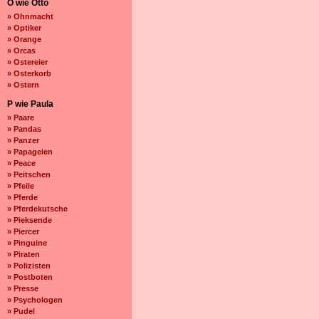
O wie Otto
» Ohnmacht
» Optiker
» Orange
» Orcas
» Ostereier
» Osterkorb
» Ostern
P wie Paula
» Paare
» Pandas
» Panzer
» Papageien
» Peace
» Peitschen
» Pfeile
» Pferde
» Pferdekutsche
» Pieksende
» Piercer
» Pinguine
» Piraten
» Polizisten
» Postboten
» Presse
» Psychologen
» Pudel