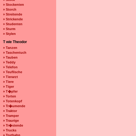
» Stockenten
» Storch
» Streitende
» Strickende
» Studenten
» Sturm
» Stylen
T wie Theodor
» Tanzen
» Taschentuch
» Tauben
» Teddy
» Telefon
» Teuflische
» Tierarzt
» Tiere
» Tiger
» T�pfer
» Torten
» Totenkopf
» Tr�umende
» Traktor
» Tramper
» Traurige
» Tr�stende
» Trucks
» Truthahn