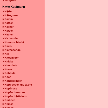
» Jungfrau
K wie Kaufmann
» K�fer
» K�ngurus
» Kamin
» Katzen
» Kellner
» Kerzen
» Keulen
» Kichernde
» Kissenschlacht
» Kiwis
» Klatschende
» Klo
» Kloreiniger
» Knicks
» Knuddeln
» Koala
» Kobolde
» Koch
» Kontaktlinsen
» Kopf gegen die Wand
» Kopfnuss
» Kopfschmerzen
» Kopfsch�ttelnde
» Krabben
» Kraken
» Kranke