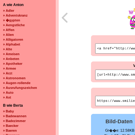
A wie Anton
» Adler
» Adventskranz
» �gypten
» Aengstliche
» Affen
» Alien
» Alligatoren
» Alphabet
» Alte
» Ameisen
» Anbeten
» Apotheker
» Armee
» Arzt
» Astronomen
» Augen-rollende
» Ausrufungszeichen
» Auto
» Axt
B wie Berta
» Baby
» Badewannen
Bild-Daten
» Badezimmer
» Baecker
Gr��e: 12.58KB
» Baeren