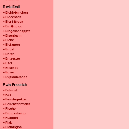
E wie Emil
» Eichh�rnchen
» Eidechsen
» Eier f�rben
» Ein�ugige
» Eingeschnappte
» Eisenbahn
» Elche
» Elefanten
» Engel
» Enten
» Entsetzte
» Esel
» Essende
» Eulen
» Explodierende
F wie Friedrich
» Fahrrad
» Fax
» Fensterputzer
» Feuerwehrmann
» Fische
» Fitnesstrainer
» Flaggen
» Flak
» Flamingos