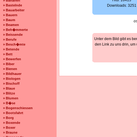
Hits: 16413
» Bananen
» Bastelnde
Downloads: 3251
» Bauarbeiter
» Bauern
» Baum
o
» Beamen
» Beh�mmerte
» Beissende
Unter dem Bild gibt es be
» Berufe
den Link zu uns drin, um
» Besch�mte
» Betende
» Bett
» Bewerfen
» Biber
» Bienen
» Bildhauer
» Biologen
» Bischoff
» Blaue
» Blitze
» Blumen
» B�se
» Bogenschiessen
» Bootsfahrt
» Borg
» Boxende
» Boxer
» Braune