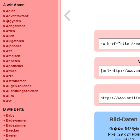
A wie Anton
» Adler
» Adventskranz
» �gypten
» Aengstliche
» Affen
» Alien
» Alligatoren
» Alphabet
» Alte
» Ameisen
» Anbeten
» Apotheker
» Armee
» Arzt
» Astronomen
» Augen-rollende
» Ausrufungszeichen
» Auto
» Axt
B wie Berta
» Baby
Bild-Daten
» Badewannen
» Badezimmer
Gr��e: 543Byte
» Baecker
Pixel: 29 x 24 Pixe
» Baeren