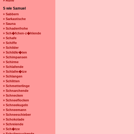
» Ruhe
S wie Samuel
» Sabbern
» Sarkastische
» Sauna
» Schadenfrohe
» Sch�fchen-z�hlende
» Schafe
» Schiffe
» Schilder
» Schildkr�ten
» Schimpansen
» Schirme
» Schlafende
» Schlafm�tze
» Schlangen
» Schlitten
» Schmetterlinge
» Schnarchende
» Schnecken
» Schneeflocken
» Schneekugeln
» Schneemann
» Schneeschieber
» Schokolade
» Schreiende
» Sch�tze
» Schulterzuckende