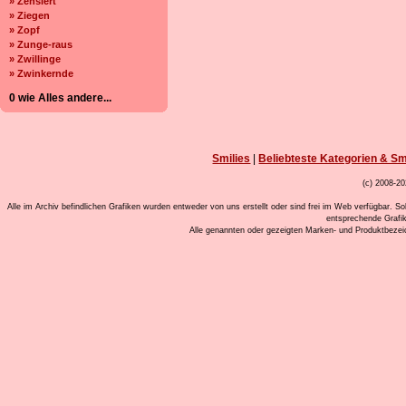
» Zensiert
» Ziegen
» Zopf
» Zunge-raus
» Zwillinge
» Zwinkernde
0 wie Alles andere...
Smilies
|
Beliebteste Kategorien & Sm
(c) 2008-20
Alle im Archiv befindlichen Grafiken wurden entweder von uns erstellt oder sind frei im Web verfügbar. So
entsprechende Grafi
Alle genannten oder gezeigten Marken- und Produktbeze