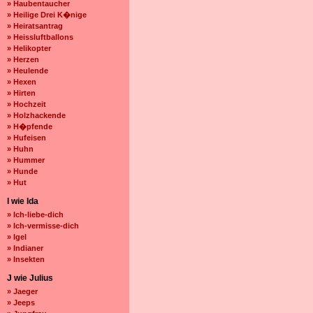
» Haubentaucher
» Heilige Drei K�nige
» Heiratsantrag
» Heissluftballons
» Helikopter
» Herzen
» Heulende
» Hexen
» Hirten
» Hochzeit
» Holzhackende
» H�pfende
» Hufeisen
» Huhn
» Hummer
» Hunde
» Hut
I wie Ida
» Ich-liebe-dich
» Ich-vermisse-dich
» Igel
» Indianer
» Insekten
J wie Julius
» Jaeger
» Jeeps