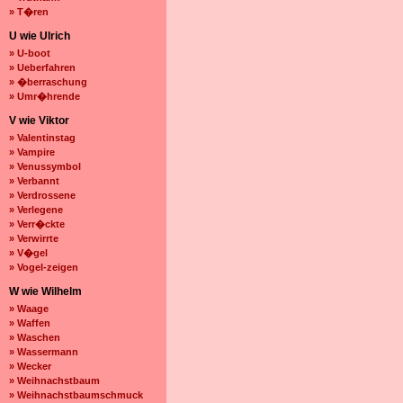
» T�ren
U wie Ulrich
» U-boot
» Ueberfahren
» �berraschung
» Umr�hrende
V wie Viktor
» Valentinstag
» Vampire
» Venussymbol
» Verbannt
» Verdrossene
» Verlegene
» Verr�ckte
» Verwirrte
» V�gel
» Vogel-zeigen
W wie Wilhelm
» Waage
» Waffen
» Waschen
» Wassermann
» Wecker
» Weihnachstbaum
» Weihnachstbaumschmuck