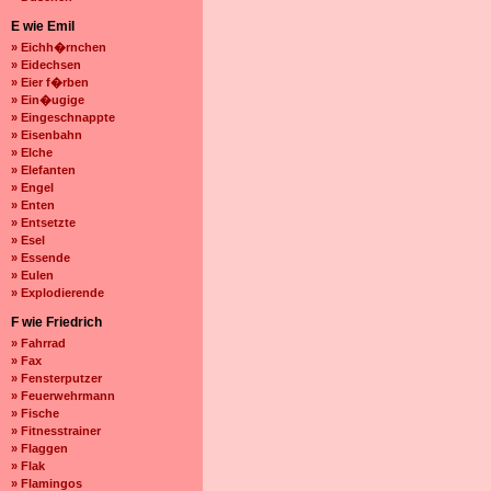
E wie Emil
» Eichh�rnchen
» Eidechsen
» Eier f�rben
» Ein�ugige
» Eingeschnappte
» Eisenbahn
» Elche
» Elefanten
» Engel
» Enten
» Entsetzte
» Esel
» Essende
» Eulen
» Explodierende
F wie Friedrich
» Fahrrad
» Fax
» Fensterputzer
» Feuerwehrmann
» Fische
» Fitnesstrainer
» Flaggen
» Flak
» Flamingos