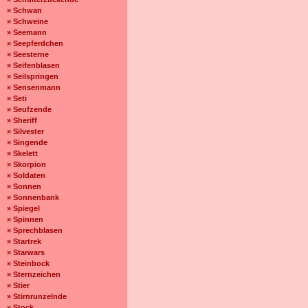
» Schwan
» Schweine
» Seemann
» Seepferdchen
» Seesterne
» Seifenblasen
» Seilspringen
» Sensenmann
» Seti
» Seufzende
» Sheriff
» Silvester
» Singende
» Skelett
» Skorpion
» Soldaten
» Sonnen
» Sonnenbank
» Spiegel
» Spinnen
» Sprechblasen
» Startrek
» Starwars
» Steinbock
» Sternzeichen
» Stier
» Stirnrunzelnde
» Stock