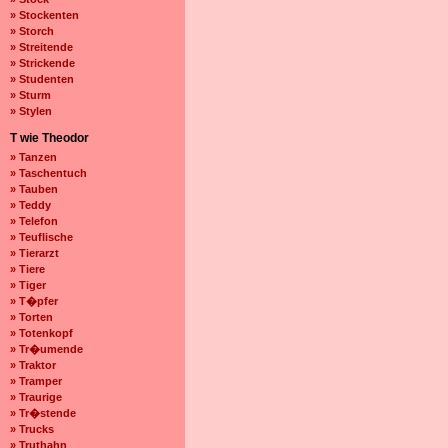
» Stockenten
» Storch
» Streitende
» Strickende
» Studenten
» Sturm
» Stylen
T wie Theodor
» Tanzen
» Taschentuch
» Tauben
» Teddy
» Telefon
» Teuflische
» Tierarzt
» Tiere
» Tiger
» T�pfer
» Torten
» Totenkopf
» Tr�umende
» Traktor
» Tramper
» Traurige
» Tr�stende
» Trucks
» Truthahn