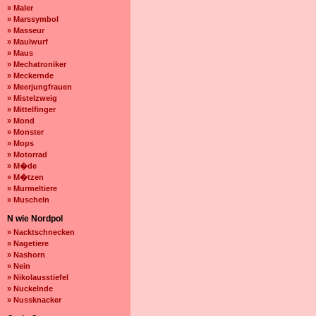
» Maler
» Marssymbol
» Masseur
» Maulwurf
» Maus
» Mechatroniker
» Meckernde
» Meerjungfrauen
» Mistelzweig
» Mittelfinger
» Mond
» Monster
» Mops
» Motorrad
» M�de
» M�tzen
» Murmeltiere
» Muscheln
N wie Nordpol
» Nacktschnecken
» Nagetiere
» Nashorn
» Nein
» Nikolausstiefel
» Nuckelnde
» Nussknacker