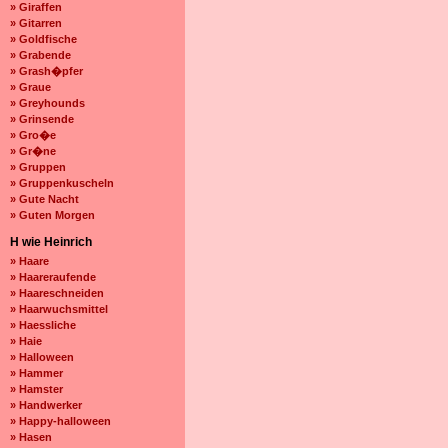
» Giraffen
» Gitarren
» Goldfische
» Grabende
» Grash�pfer
» Graue
» Greyhounds
» Grinsende
» Gro�e
» Gr�ne
» Gruppen
» Gruppenkuscheln
» Gute Nacht
» Guten Morgen
H wie Heinrich
» Haare
» Haareraufende
» Haareschneiden
» Haarwuchsmittel
» Haessliche
» Haie
» Halloween
» Hammer
» Hamster
» Handwerker
» Happy-halloween
» Hasen