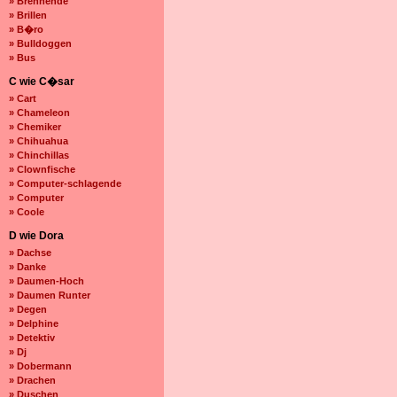
» Brennende
» Brillen
» B�ro
» Bulldoggen
» Bus
C wie C�sar
» Cart
» Chameleon
» Chemiker
» Chihuahua
» Chinchillas
» Clownfische
» Computer-schlagende
» Computer
» Coole
D wie Dora
» Dachse
» Danke
» Daumen-Hoch
» Daumen Runter
» Degen
» Delphine
» Detektiv
» Dj
» Dobermann
» Drachen
» Duschen