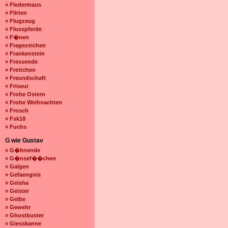
» Fledermaus
» Flirten
» Flugzeug
» Flusspferde
» F�nen
» Fragezeichen
» Frankenstein
» Fressende
» Frettchen
» Freundschaft
» Friseur
» Frohe Ostern
» Frohe Weihnachten
» Frosch
» Fsk18
» Fuchs
G wie Gustav
» G�hnende
» G�nsef��chen
» Galgen
» Gefaengnis
» Geisha
» Geister
» Gelbe
» Gewehr
» Ghostbuster
» Giesskanne