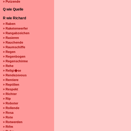
» Putzende
Q wie Quelle
R wie Richard
» Raben
» Raketenwerfer
» Rangabzeichen
» Rasieren
» Rauchende
» Raumschiffe
» Regen
» Regenbogen
» Regenschirme
» Rehe
» Religi�se
» Rendezevous
» Rentiere
» Reptilien
» Respekt
» Richter
» Rip
» Roboter
» Rollende
» Rosa
» Rote
» Rotwerden
» Rtfm