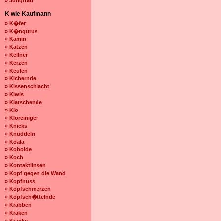
» Jungfrau
K wie Kaufmann
» K�fer
» K�ngurus
» Kamin
» Katzen
» Kellner
» Kerzen
» Keulen
» Kichernde
» Kissenschlacht
» Kiwis
» Klatschende
» Klo
» Kloreiniger
» Knicks
» Knuddeln
» Koala
» Kobolde
» Koch
» Kontaktlinsen
» Kopf gegen die Wand
» Kopfnuss
» Kopfschmerzen
» Kopfsch�ttelnde
» Krabben
» Kraken
» Kranke