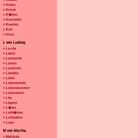
» Krebs
» Krone
» K�ken
» Kuenstler
» Kuerbis
» Kuh
» Kuss
L wie Ludwig
» La-ola
» Labor
» Lachende
» Lamas
» Laufende
» Libellen
» Liebe
» Liebesbriefe
» Liebeskummer
» Lieferanten
» Lila
» Lippen
» L�we
» Lokf�hrer
» Luftballon
» Lupe
M wie Martha
» Mahlzeit