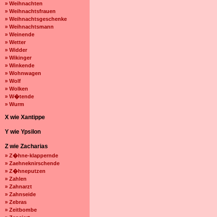
» Weihnachten
» Weihnachtsfrauen
» Weihnachtsgeschenke
» Weihnachtsmann
» Weinende
» Wetter
» Widder
» Wikinger
» Winkende
» Wohnwagen
» Wolf
» Wolken
» W�tende
» Wurm
X wie Xantippe
Y wie Ypsilon
Z wie Zacharias
» Z�hne-klappernde
» Zaehneknirschende
» Z�hneputzen
» Zahlen
» Zahnarzt
» Zahnseide
» Zebras
» Zeitbombe