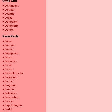
O wie Otto
» Ohnmacht
» Optiker
» Orange
» Orcas
» Ostereier
» Osterkorb
» Ostern
P wie Paula
» Paare
» Pandas
» Panzer
» Papageien
» Peace
» Peitschen
» Pfeile
» Pferde
» Pferdekutsche
» Pieksende
» Piercer
» Pinguine
» Piraten
» Polizisten
» Postboten
» Presse
» Psychologen
» Pudel