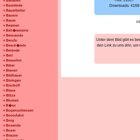
Hits: 31817
» Bananen
» Bastelnde
Downloads: 4168
» Bauarbeiter
» Bauern
» Baum
os
» Beamen
» Beh�mmerte
» Beissende
Unter dem Bild gibt es be
» Berufe
den Link zu uns drin, um
» Besch�mte
» Betende
» Bett
» Bewerfen
» Biber
» Bienen
» Bildhauer
» Biologen
» Bischoff
» Blaue
» Blitze
» Blumen
» B�se
» Bogenschiessen
» Bootsfahrt
» Borg
» Boxende
» Boxer
» Braune