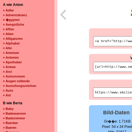
A wie Anton
» Adler
» Adventskranz
» �gypten
» Aengstliche
» Affen
» Alien
» Alligatoren
» Alphabet
» Alte
» Ameisen
» Anbeten
» Apotheker
» Armee
» Arzt
» Astronomen
» Augen-rollende
» Ausrufungszeichen
» Auto
» Axt
B wie Berta
» Baby
Bild-Daten
» Badewannen
» Badezimmer
Gr��e: 1.71KB
» Baecker
Pixel: 54 x 34 Pixe
» Baeren