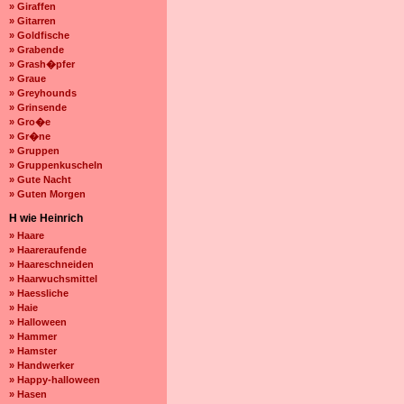
» Giraffen
» Gitarren
» Goldfische
» Grabende
» Grash�pfer
» Graue
» Greyhounds
» Grinsende
» Gro�e
» Gr�ne
» Gruppen
» Gruppenkuscheln
» Gute Nacht
» Guten Morgen
H wie Heinrich
» Haare
» Haareraufende
» Haareschneiden
» Haarwuchsmittel
» Haessliche
» Haie
» Halloween
» Hammer
» Hamster
» Handwerker
» Happy-halloween
» Hasen