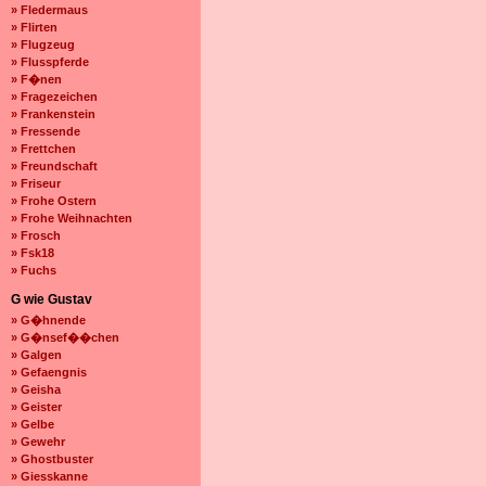
» Fledermaus
» Flirten
» Flugzeug
» Flusspferde
» F�nen
» Fragezeichen
» Frankenstein
» Fressende
» Frettchen
» Freundschaft
» Friseur
» Frohe Ostern
» Frohe Weihnachten
» Frosch
» Fsk18
» Fuchs
G wie Gustav
» G�hnende
» G�nsef��chen
» Galgen
» Gefaengnis
» Geisha
» Geister
» Gelbe
» Gewehr
» Ghostbuster
» Giesskanne