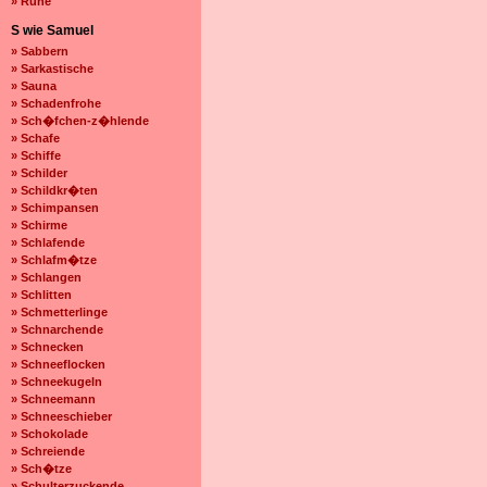
» Ruhe
S wie Samuel
» Sabbern
» Sarkastische
» Sauna
» Schadenfrohe
» Sch�fchen-z�hlende
» Schafe
» Schiffe
» Schilder
» Schildkr�ten
» Schimpansen
» Schirme
» Schlafende
» Schlafm�tze
» Schlangen
» Schlitten
» Schmetterlinge
» Schnarchende
» Schnecken
» Schneeflocken
» Schneekugeln
» Schneemann
» Schneeschieber
» Schokolade
» Schreiende
» Sch�tze
» Schulterzuckende