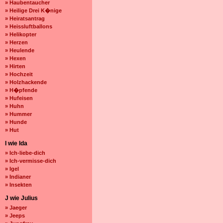
» Haubentaucher
» Heilige Drei K�nige
» Heiratsantrag
» Heissluftballons
» Helikopter
» Herzen
» Heulende
» Hexen
» Hirten
» Hochzeit
» Holzhackende
» H�pfende
» Hufeisen
» Huhn
» Hummer
» Hunde
» Hut
I wie Ida
» Ich-liebe-dich
» Ich-vermisse-dich
» Igel
» Indianer
» Insekten
J wie Julius
» Jaeger
» Jeeps