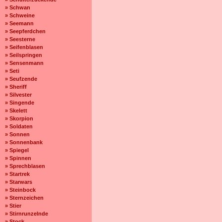
» Schwan
» Schweine
» Seemann
» Seepferdchen
» Seesterne
» Seifenblasen
» Seilspringen
» Sensenmann
» Seti
» Seufzende
» Sheriff
» Silvester
» Singende
» Skelett
» Skorpion
» Soldaten
» Sonnen
» Sonnenbank
» Spiegel
» Spinnen
» Sprechblasen
» Startrek
» Starwars
» Steinbock
» Sternzeichen
» Stier
» Stirnrunzelnde
» Stock