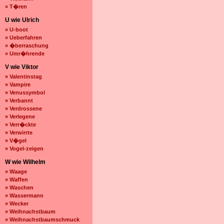
» T�ren
U wie Ulrich
» U-boot
» Ueberfahren
» �berraschung
» Umr�hrende
V wie Viktor
» Valentinstag
» Vampire
» Venussymbol
» Verbannt
» Verdrossene
» Verlegene
» Verr�ckte
» Verwirrte
» V�gel
» Vogel-zeigen
W wie Wilhelm
» Waage
» Waffen
» Waschen
» Wassermann
» Wecker
» Weihnachstbaum
» Weihnachstbaumschmuck