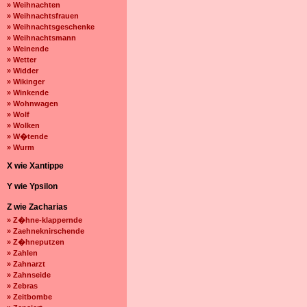
» Weihnachten
» Weihnachtsfrauen
» Weihnachtsgeschenke
» Weihnachtsmann
» Weinende
» Wetter
» Widder
» Wikinger
» Winkende
» Wohnwagen
» Wolf
» Wolken
» W�tende
» Wurm
X wie Xantippe
Y wie Ypsilon
Z wie Zacharias
» Z�hne-klappernde
» Zaehneknirschende
» Z�hneputzen
» Zahlen
» Zahnarzt
» Zahnseide
» Zebras
» Zeitbombe