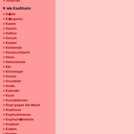
» Jungfrau
K wie Kaufmann
» K�fer
» K�ngurus
» Kamin
» Katzen
» Kellner
» Kerzen
» Keulen
» Kichernde
» Kissenschlacht
» Kiwis
» Klatschende
» Klo
» Kloreiniger
» Knicks
» Knuddeln
» Koala
» Kobolde
» Koch
» Kontaktlinsen
» Kopf gegen die Wand
» Kopfnuss
» Kopfschmerzen
» Kopfsch�ttelnde
» Krabben
» Kraken
» Kranke