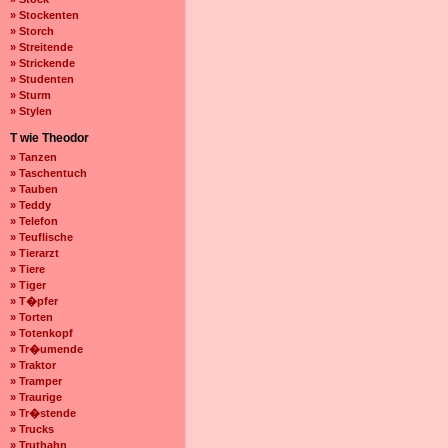
» Stockenten
» Storch
» Streitende
» Strickende
» Studenten
» Sturm
» Stylen
T wie Theodor
» Tanzen
» Taschentuch
» Tauben
» Teddy
» Telefon
» Teuflische
» Tierarzt
» Tiere
» Tiger
» T�pfer
» Torten
» Totenkopf
» Tr�umende
» Traktor
» Tramper
» Traurige
» Tr�stende
» Trucks
» Truthahn