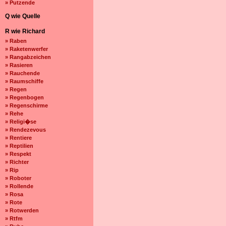
» Putzende
Q wie Quelle
R wie Richard
» Raben
» Raketenwerfer
» Rangabzeichen
» Rasieren
» Rauchende
» Raumschiffe
» Regen
» Regenbogen
» Regenschirme
» Rehe
» Religi�se
» Rendezevous
» Rentiere
» Reptilien
» Respekt
» Richter
» Rip
» Roboter
» Rollende
» Rosa
» Rote
» Rotwerden
» Rtfm