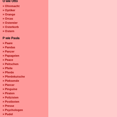
O wie Otto
» Ohnmacht
» Optiker
» Orange
» Orcas
» Ostereier
» Osterkorb
» Ostern
P wie Paula
» Paare
» Pandas
» Panzer
» Papageien
» Peace
» Peitschen
» Pfeile
» Pferde
» Pferdekutsche
» Pieksende
» Piercer
» Pinguine
» Piraten
» Polizisten
» Postboten
» Presse
» Psychologen
» Pudel