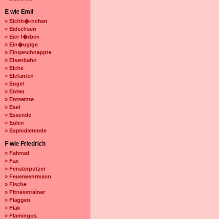
E wie Emil
» Eichh�rnchen
» Eidechsen
» Eier f�rben
» Ein�ugige
» Eingeschnappte
» Eisenbahn
» Elche
» Elefanten
» Engel
» Enten
» Entsetzte
» Esel
» Essende
» Eulen
» Explodierende
F wie Friedrich
» Fahrrad
» Fax
» Fensterputzer
» Feuerwehrmann
» Fische
» Fitnesstrainer
» Flaggen
» Flak
» Flamingos