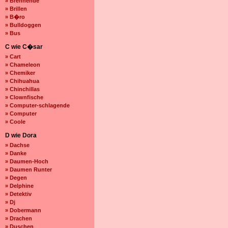
» Brennende
» Brillen
» B�ro
» Bulldoggen
» Bus
C wie C�sar
» Cart
» Chameleon
» Chemiker
» Chihuahua
» Chinchillas
» Clownfische
» Computer-schlagende
» Computer
» Coole
D wie Dora
» Dachse
» Danke
» Daumen-Hoch
» Daumen Runter
» Degen
» Delphine
» Detektiv
» Dj
» Dobermann
» Drachen
» Duschen