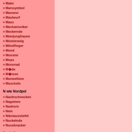
» Maler
» Marssymbol
» Masseur
» Maulwurf
» Maus
» Mechatroniker
» Meckernde
» Meerjungfrauen
» Mistelzweig
» Mittelfinger
» Mond
» Monster
» Mops
» Motorrad
» M�de
» M�tzen
» Murmeltiere
» Muscheln
N wie Nordpol
» Nacktschnecken
» Nagetiere
» Nashorn
» Nein
» Nikolausstiefel
» Nuckelnde
» Nussknacker