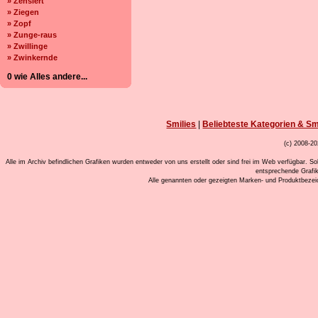
» Zensiert
» Ziegen
» Zopf
» Zunge-raus
» Zwillinge
» Zwinkernde
0 wie Alles andere...
Smilies
|
Beliebteste Kategorien & Sm
(c) 2008-20
Alle im Archiv befindlichen Grafiken wurden entweder von uns erstellt oder sind frei im Web verfügbar. So
entsprechende Grafi
Alle genannten oder gezeigten Marken- und Produktbeze