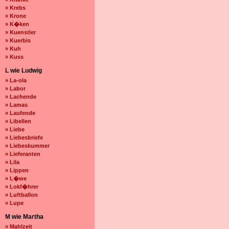
» Krebs
» Krone
» K�ken
» Kuenstler
» Kuerbis
» Kuh
» Kuss
L wie Ludwig
» La-ola
» Labor
» Lachende
» Lamas
» Laufende
» Libellen
» Liebe
» Liebesbriefe
» Liebeskummer
» Lieferanten
» Lila
» Lippen
» L�we
» Lokf�hrer
» Luftballon
» Lupe
M wie Martha
» Mahlzeit