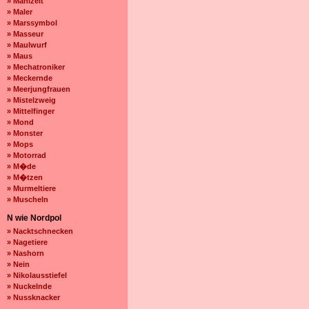
» Mahlzeit
» Maler
» Marssymbol
» Masseur
» Maulwurf
» Maus
» Mechatroniker
» Meckernde
» Meerjungfrauen
» Mistelzweig
» Mittelfinger
» Mond
» Monster
» Mops
» Motorrad
» M�de
» M�tzen
» Murmeltiere
» Muscheln
N wie Nordpol
» Nacktschnecken
» Nagetiere
» Nashorn
» Nein
» Nikolausstiefel
» Nuckelnde
» Nussknacker