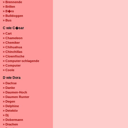
» Brennende
» Brillen
» B�ro
» Bulldoggen
» Bus
C wie C�sar
» Cart
» Chameleon
» Chemiker
» Chihuahua
» Chinchillas
» Clownfische
» Computer-schlagende
» Computer
» Coole
D wie Dora
» Dachse
» Danke
» Daumen-Hoch
» Daumen Runter
» Degen
» Delphine
» Detektiv
» Dj
» Dobermann
» Drachen