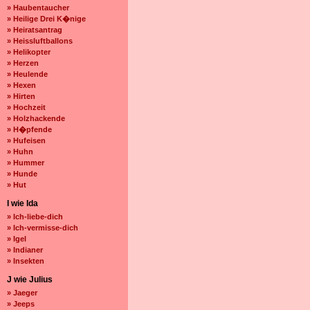
» Haubentaucher
» Heilige Drei K�nige
» Heiratsantrag
» Heissluftballons
» Helikopter
» Herzen
» Heulende
» Hexen
» Hirten
» Hochzeit
» Holzhackende
» H�pfende
» Hufeisen
» Huhn
» Hummer
» Hunde
» Hut
I wie Ida
» Ich-liebe-dich
» Ich-vermisse-dich
» Igel
» Indianer
» Insekten
J wie Julius
» Jaeger
» Jeeps