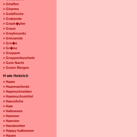
» Giraffen
» Gitarren
» Goldfische
» Grabende
» Grash�pfer
» Graue
» Greyhounds
» Grinsende
» Gro�e
» Gr�ne
» Gruppen
» Gruppenkuscheln
» Gute Nacht
» Guten Morgen
H wie Heinrich
» Haare
» Haareraufende
» Haareschneiden
» Haarwuchsmittel
» Haessliche
» Haie
» Halloween
» Hammer
» Hamster
» Handwerker
» Happy-halloween
» Hasen