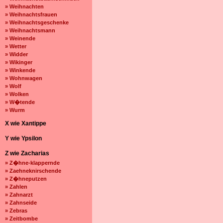
» Weihnachten
» Weihnachtsfrauen
» Weihnachtsgeschenke
» Weihnachtsmann
» Weinende
» Wetter
» Widder
» Wikinger
» Winkende
» Wohnwagen
» Wolf
» Wolken
» W�tende
» Wurm
X wie Xantippe
Y wie Ypsilon
Z wie Zacharias
» Z�hne-klappernde
» Zaehneknirschende
» Z�hneputzen
» Zahlen
» Zahnarzt
» Zahnseide
» Zebras
» Zeitbombe