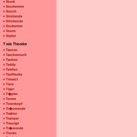
» Stock
» Stockenten
» Storch
» Streitende
» Strickende
» Studenten
» Sturm
» Stylen
T wie Theodor
» Tanzen
» Taschentuch
» Tauben
» Teddy
» Telefon
» Teuflische
» Tierarzt
» Tiere
» Tiger
» T�pfer
» Torten
» Totenkopf
» Tr�umende
» Traktor
» Tramper
» Traurige
» Tr�stende
» Trucks