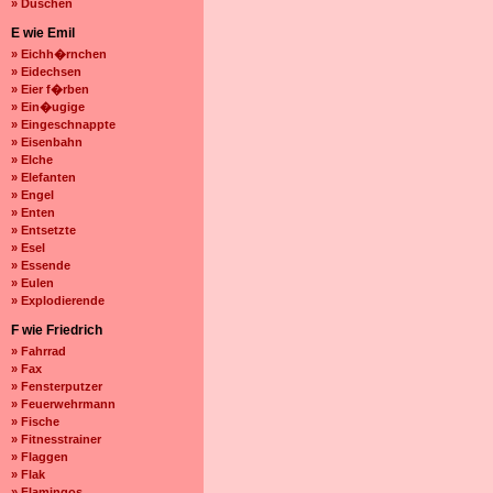
» Duschen
E wie Emil
» Eichh�rnchen
» Eidechsen
» Eier f�rben
» Ein�ugige
» Eingeschnappte
» Eisenbahn
» Elche
» Elefanten
» Engel
» Enten
» Entsetzte
» Esel
» Essende
» Eulen
» Explodierende
F wie Friedrich
» Fahrrad
» Fax
» Fensterputzer
» Feuerwehrmann
» Fische
» Fitnesstrainer
» Flaggen
» Flak
» Flamingos