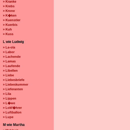
» Kranke
» Krebs
» Krone
» K�ken
» Kuenstler
» Kuerbis
» Kuh
» Kuss
L wie Ludwig
» La-ola
» Labor
» Lachende
» Lamas
» Laufende
» Libellen
» Liebe
» Liebesbriefe
» Liebeskummer
» Lieferanten
» Lila
» Lippen
» L�we
» Lokf�hrer
» Luftballon
» Lupe
M wie Martha