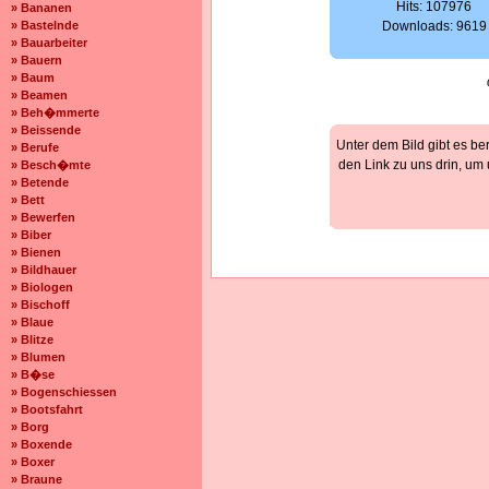
Hits: 107976
» Bananen
» Bastelnde
Downloads: 9619
» Bauarbeiter
» Bauern
» Baum
» Beamen
» Beh�mmerte
» Beissende
Unter dem Bild gibt es be
» Berufe
den Link zu uns drin, um
» Besch�mte
» Betende
» Bett
» Bewerfen
» Biber
» Bienen
» Bildhauer
» Biologen
» Bischoff
» Blaue
» Blitze
» Blumen
» B�se
» Bogenschiessen
» Bootsfahrt
» Borg
» Boxende
» Boxer
» Braune