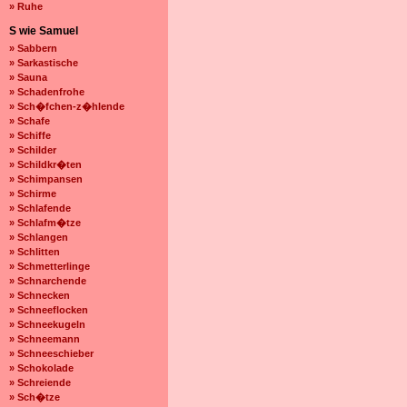
» Ruhe
S wie Samuel
» Sabbern
» Sarkastische
» Sauna
» Schadenfrohe
» Sch�fchen-z�hlende
» Schafe
» Schiffe
» Schilder
» Schildkr�ten
» Schimpansen
» Schirme
» Schlafende
» Schlafm�tze
» Schlangen
» Schlitten
» Schmetterlinge
» Schnarchende
» Schnecken
» Schneeflocken
» Schneekugeln
» Schneemann
» Schneeschieber
» Schokolade
» Schreiende
» Sch�tze