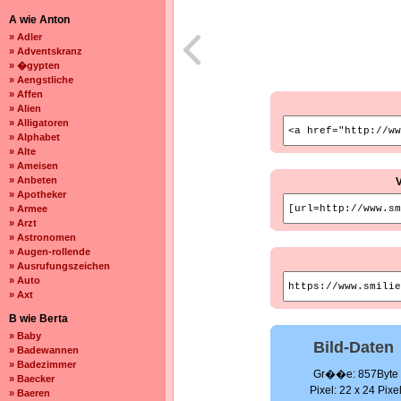
A wie Anton
» Adler
» Adventskranz
» �gypten
» Aengstliche
» Affen
» Alien
» Alligatoren
» Alphabet
» Alte
» Ameisen
» Anbeten
» Apotheker
» Armee
» Arzt
» Astronomen
» Augen-rollende
» Ausrufungszeichen
» Auto
» Axt
B wie Berta
» Baby
Bild-Daten
» Badewannen
» Badezimmer
Gr��e: 857Byte
» Baecker
Pixel: 22 x 24 Pixe
» Baeren