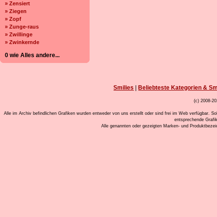
» Zensiert
» Ziegen
» Zopf
» Zunge-raus
» Zwillinge
» Zwinkernde
0 wie Alles andere...
Smilies
|
Beliebteste Kategorien & Sm
(c) 2008-20
Alle im Archiv befindlichen Grafiken wurden entweder von uns erstellt oder sind frei im Web verfügbar. So
entsprechende Grafi
Alle genannten oder gezeigten Marken- und Produktbeze