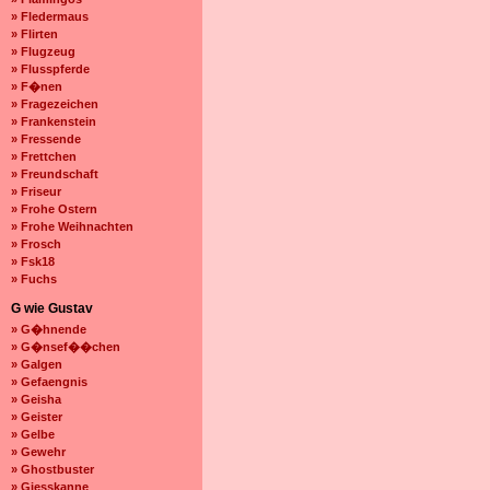
» Fledermaus
» Flirten
» Flugzeug
» Flusspferde
» F�nen
» Fragezeichen
» Frankenstein
» Fressende
» Frettchen
» Freundschaft
» Friseur
» Frohe Ostern
» Frohe Weihnachten
» Frosch
» Fsk18
» Fuchs
G wie Gustav
» G�hnende
» G�nsef��chen
» Galgen
» Gefaengnis
» Geisha
» Geister
» Gelbe
» Gewehr
» Ghostbuster
» Giesskanne