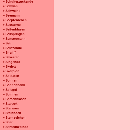
» Schulterzuckende
» Schwan
» Schweine
» Seemann
» Seepferdchen
» Seesterne
» Seifenblasen
» Seilspringen
» Sensenmann
» Seti
» Seufzende
» Sheriff
» Silvester
» Singende
» Skelett
» Skorpion
» Soldaten
» Sonnen
» Sonnenbank
» Spiegel
» Spinnen
» Sprechblasen
» Startrek
» Starwars
» Steinbock
» Sternzeichen
» Stier
» Stirnrunzelnde