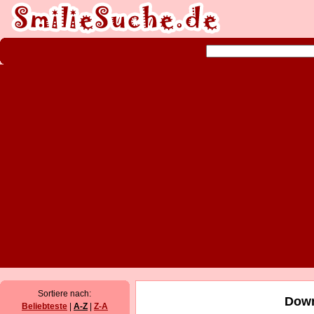
Sortiere nach:
Down
Beliebteste
|
A-Z
|
Z-A