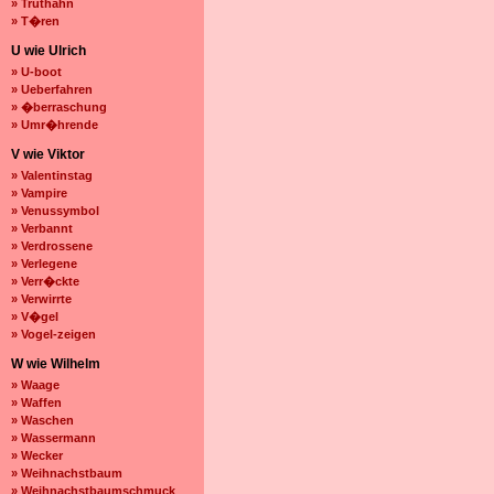
» Truthahn
» T�ren
U wie Ulrich
» U-boot
» Ueberfahren
» �berraschung
» Umr�hrende
V wie Viktor
» Valentinstag
» Vampire
» Venussymbol
» Verbannt
» Verdrossene
» Verlegene
» Verr�ckte
» Verwirrte
» V�gel
» Vogel-zeigen
W wie Wilhelm
» Waage
» Waffen
» Waschen
» Wassermann
» Wecker
» Weihnachstbaum
» Weihnachstbaumschmuck