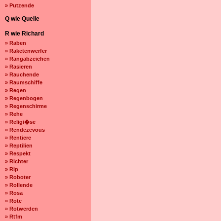
» Putzende
Q wie Quelle
R wie Richard
» Raben
» Raketenwerfer
» Rangabzeichen
» Rasieren
» Rauchende
» Raumschiffe
» Regen
» Regenbogen
» Regenschirme
» Rehe
» Religi�se
» Rendezevous
» Rentiere
» Reptilien
» Respekt
» Richter
» Rip
» Roboter
» Rollende
» Rosa
» Rote
» Rotwerden
» Rtfm