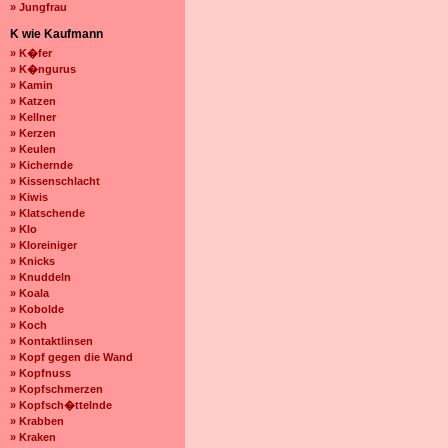
» Jungfrau
K wie Kaufmann
» K�fer
» K�ngurus
» Kamin
» Katzen
» Kellner
» Kerzen
» Keulen
» Kichernde
» Kissenschlacht
» Kiwis
» Klatschende
» Klo
» Kloreiniger
» Knicks
» Knuddeln
» Koala
» Kobolde
» Koch
» Kontaktlinsen
» Kopf gegen die Wand
» Kopfnuss
» Kopfschmerzen
» Kopfsch�ttelnde
» Krabben
» Kraken