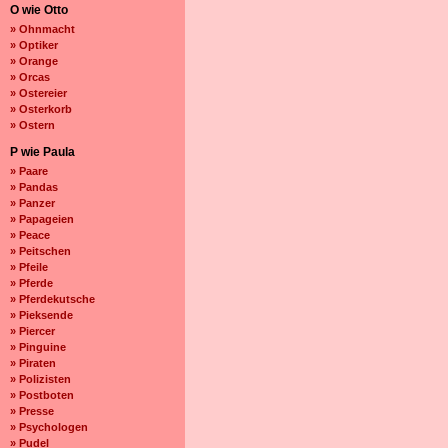
O wie Otto
» Ohnmacht
» Optiker
» Orange
» Orcas
» Ostereier
» Osterkorb
» Ostern
P wie Paula
» Paare
» Pandas
» Panzer
» Papageien
» Peace
» Peitschen
» Pfeile
» Pferde
» Pferdekutsche
» Pieksende
» Piercer
» Pinguine
» Piraten
» Polizisten
» Postboten
» Presse
» Psychologen
» Pudel