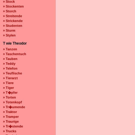
» Stock
» Stockenten
» Storch
» Streitende
» Strickende
» Studenten
» Sturm
» Stylen
T wie Theodor
» Tanzen
» Taschentuch
» Tauben
» Teddy
» Telefon
» Teuflische
» Tierarzt
» Tiere
» Tiger
» T�pfer
» Torten
» Totenkopf
» Tr�umende
» Traktor
» Tramper
» Traurige
» Tr�stende
» Trucks