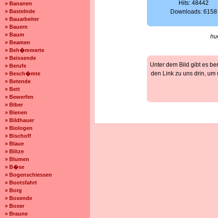
Hits: 48442
» Bananen
» Bastelnde
Downloads: 6158
» Bauarbeiter
» Bauern
» Baum
hu
» Beamen
» Beh�mmerte
» Beissende
Unter dem Bild gibt es be
» Berufe
den Link zu uns drin, um
» Besch�mte
» Betende
» Bett
» Bewerfen
» Biber
» Bienen
» Bildhauer
» Biologen
» Bischoff
» Blaue
» Blitze
» Blumen
» B�se
» Bogenschiessen
» Bootsfahrt
» Borg
» Boxende
» Boxer
» Braune