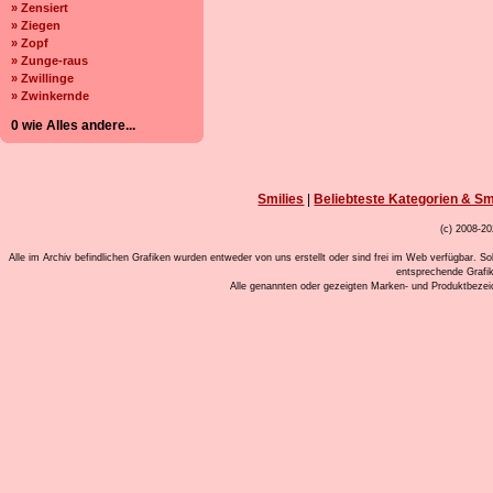
» Zensiert
» Ziegen
» Zopf
» Zunge-raus
» Zwillinge
» Zwinkernde
0 wie Alles andere...
Smilies
|
Beliebteste Kategorien & Sm
(c) 2008-20
Alle im Archiv befindlichen Grafiken wurden entweder von uns erstellt oder sind frei im Web verfügbar. So
entsprechende Grafi
Alle genannten oder gezeigten Marken- und Produktbeze