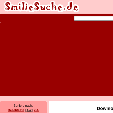
Sortiere nach:
Downlo
Beliebteste
|
A-Z
|
Z-A