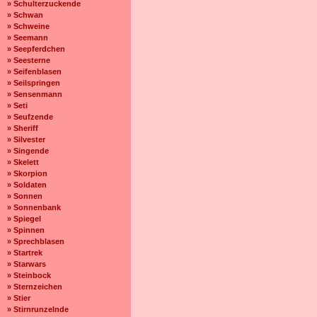
» Schulterzuckende
» Schwan
» Schweine
» Seemann
» Seepferdchen
» Seesterne
» Seifenblasen
» Seilspringen
» Sensenmann
» Seti
» Seufzende
» Sheriff
» Silvester
» Singende
» Skelett
» Skorpion
» Soldaten
» Sonnen
» Sonnenbank
» Spiegel
» Spinnen
» Sprechblasen
» Startrek
» Starwars
» Steinbock
» Sternzeichen
» Stier
» Stirnrunzelnde