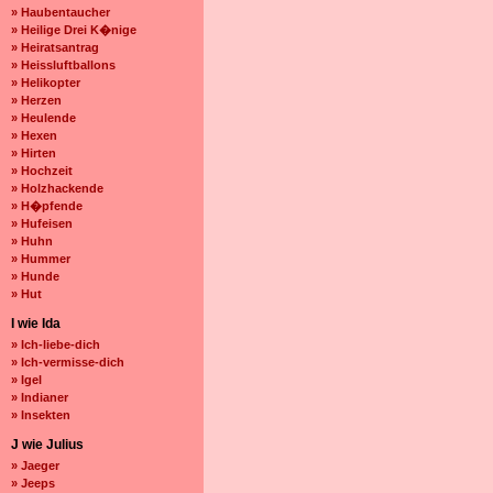
» Haubentaucher
» Heilige Drei K�nige
» Heiratsantrag
» Heissluftballons
» Helikopter
» Herzen
» Heulende
» Hexen
» Hirten
» Hochzeit
» Holzhackende
» H�pfende
» Hufeisen
» Huhn
» Hummer
» Hunde
» Hut
I wie Ida
» Ich-liebe-dich
» Ich-vermisse-dich
» Igel
» Indianer
» Insekten
J wie Julius
» Jaeger
» Jeeps