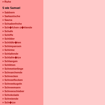
» Ruhe
S wie Samuel
» Sabbern
» Sarkastische
» Sauna
» Schadenfrohe
» Sch�fchen-z�hlende
» Schafe
» Schiffe
» Schilder
» Schildkr�ten
» Schimpansen
» Schirme
» Schlafende
» Schlafm�tze
» Schlangen
» Schlitten
» Schmetterlinge
» Schnarchende
» Schnecken
» Schneeflocken
» Schneekugeln
» Schneemann
» Schneeschieber
» Schokolade
» Schreiende
» Sch�tze