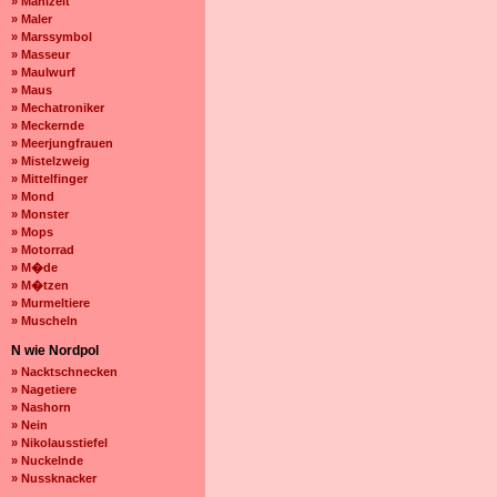
» Mahlzeit
» Maler
» Marssymbol
» Masseur
» Maulwurf
» Maus
» Mechatroniker
» Meckernde
» Meerjungfrauen
» Mistelzweig
» Mittelfinger
» Mond
» Monster
» Mops
» Motorrad
» M�de
» M�tzen
» Murmeltiere
» Muscheln
N wie Nordpol
» Nacktschnecken
» Nagetiere
» Nashorn
» Nein
» Nikolausstiefel
» Nuckelnde
» Nussknacker