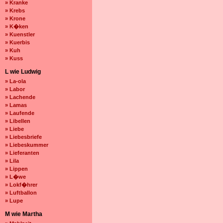
» Kranke
» Krebs
» Krone
» K�ken
» Kuenstler
» Kuerbis
» Kuh
» Kuss
L wie Ludwig
» La-ola
» Labor
» Lachende
» Lamas
» Laufende
» Libellen
» Liebe
» Liebesbriefe
» Liebeskummer
» Lieferanten
» Lila
» Lippen
» L�we
» Lokf�hrer
» Luftballon
» Lupe
M wie Martha