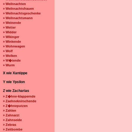
» Weihnachten
» Weihnachtsfrauen
» Weihnachtsgeschenke
» Weihnachtsmann
» Weinende
» Wetter
» Widder
» Wikinger
» Winkende
» Wohnwagen
» Wolf
» Wolken
» W�tende
» Wurm
X wie Xantippe
Y wie Ypsilon
Z wie Zacharias
» Z�hne-klappernde
» Zaehneknirschende
» Z�hneputzen
» Zahlen
» Zahnarzt
» Zahnseide
» Zebras
» Zeitbombe