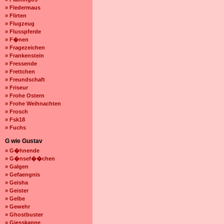
» Fledermaus
» Flirten
» Flugzeug
» Flusspferde
» F�nen
» Fragezeichen
» Frankenstein
» Fressende
» Frettchen
» Freundschaft
» Friseur
» Frohe Ostern
» Frohe Weihnachten
» Frosch
» Fsk18
» Fuchs
G wie Gustav
» G�hnende
» G�nsef��chen
» Galgen
» Gefaengnis
» Geisha
» Geister
» Gelbe
» Gewehr
» Ghostbuster
» Giesskanne