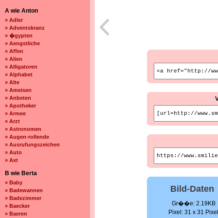
A wie Anton
» Adler
» Adventskranz
» �gypten
» Aengstliche
» Affen
» Alien
» Alligatoren
» Alphabet
» Alte
» Ameisen
» Anbeten
» Apotheker
» Armee
» Arzt
» Astronomen
» Augen-rollende
» Ausrufungszeichen
» Auto
» Axt
B wie Berta
» Baby
Bild-Daten
» Badewannen
» Badezimmer
Gr��e: 2.19KB
» Baecker
Pixel: 31 x 31 Pixe
» Baeren