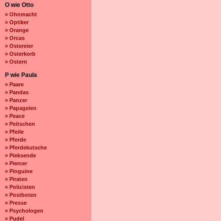
O wie Otto
» Ohnmacht
» Optiker
» Orange
» Orcas
» Ostereier
» Osterkorb
» Ostern
P wie Paula
» Paare
» Pandas
» Panzer
» Papageien
» Peace
» Peitschen
» Pfeile
» Pferde
» Pferdekutsche
» Pieksende
» Piercer
» Pinguine
» Piraten
» Polizisten
» Postboten
» Presse
» Psychologen
» Pudel