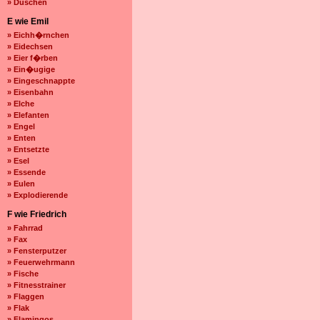
» Duschen
E wie Emil
» Eichh�rnchen
» Eidechsen
» Eier f�rben
» Ein�ugige
» Eingeschnappte
» Eisenbahn
» Elche
» Elefanten
» Engel
» Enten
» Entsetzte
» Esel
» Essende
» Eulen
» Explodierende
F wie Friedrich
» Fahrrad
» Fax
» Fensterputzer
» Feuerwehrmann
» Fische
» Fitnesstrainer
» Flaggen
» Flak
» Flamingos