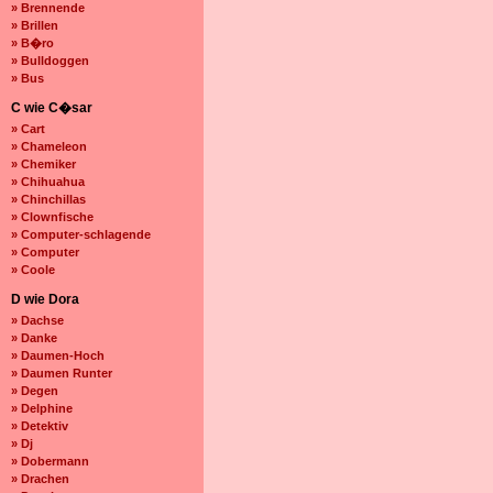
» Brennende
» Brillen
» B�ro
» Bulldoggen
» Bus
C wie C�sar
» Cart
» Chameleon
» Chemiker
» Chihuahua
» Chinchillas
» Clownfische
» Computer-schlagende
» Computer
» Coole
D wie Dora
» Dachse
» Danke
» Daumen-Hoch
» Daumen Runter
» Degen
» Delphine
» Detektiv
» Dj
» Dobermann
» Drachen