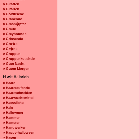
» Giraffen
» Gitarren
» Goldfische
» Grabende
» Grash�pfer
» Graue
» Greyhounds
» Grinsende
» Gro�e
» Gr�ne
» Gruppen
» Gruppenkuscheln
» Gute Nacht
» Guten Morgen
H wie Heinrich
» Haare
» Haareraufende
» Haareschneiden
» Haarwuchsmittel
» Haessliche
» Haie
» Halloween
» Hammer
» Hamster
» Handwerker
» Happy-halloween
» Hasen