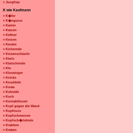
» Jungfrau
K wie Kaufmann
» K�fer
» K�ngurus
» Kamin
» Katzen
» Kellner
» Kerzen
» Keulen
» Kichernde
» Kissenschlacht
» Kiwis
» Klatschende
» Klo
» Kloreiniger
» Knicks
» Knuddeln
» Koala
» Kobolde
» Koch
» Kontaktlinsen
» Kopf gegen die Wand
» Kopfnuss
» Kopfschmerzen
» Kopfsch�ttelnde
» Krabben
» Kraken