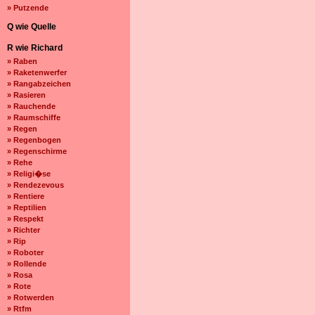
» Putzende
Q wie Quelle
R wie Richard
» Raben
» Raketenwerfer
» Rangabzeichen
» Rasieren
» Rauchende
» Raumschiffe
» Regen
» Regenbogen
» Regenschirme
» Rehe
» Religi�se
» Rendezevous
» Rentiere
» Reptilien
» Respekt
» Richter
» Rip
» Roboter
» Rollende
» Rosa
» Rote
» Rotwerden
» Rtfm