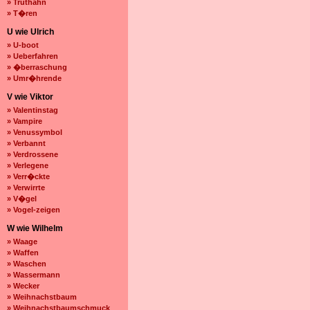
» Truthahn
» T�ren
U wie Ulrich
» U-boot
» Ueberfahren
» �berraschung
» Umr�hrende
V wie Viktor
» Valentinstag
» Vampire
» Venussymbol
» Verbannt
» Verdrossene
» Verlegene
» Verr�ckte
» Verwirrte
» V�gel
» Vogel-zeigen
W wie Wilhelm
» Waage
» Waffen
» Waschen
» Wassermann
» Wecker
» Weihnachstbaum
» Weihnachstbaumschmuck