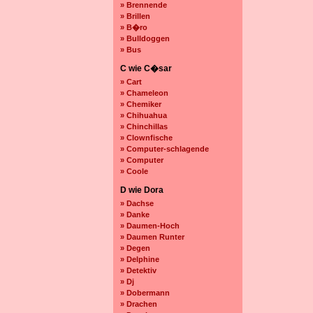
» Brennende
» Brillen
» B�ro
» Bulldoggen
» Bus
C wie C�sar
» Cart
» Chameleon
» Chemiker
» Chihuahua
» Chinchillas
» Clownfische
» Computer-schlagende
» Computer
» Coole
D wie Dora
» Dachse
» Danke
» Daumen-Hoch
» Daumen Runter
» Degen
» Delphine
» Detektiv
» Dj
» Dobermann
» Drachen