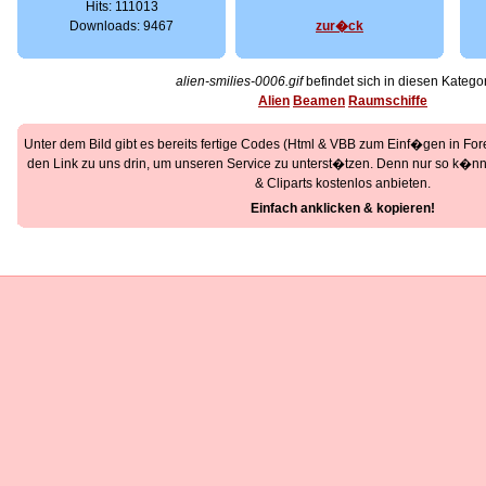
Hits: 111013
Downloads: 9467
zur�ck
alien-smilies-0006.gif
befindet sich in diesen Katego
Alien
Beamen
Raumschiffe
Unter dem Bild gibt es bereits fertige Codes (Html & VBB zum Einf�gen in Foren
den Link zu uns drin, um unseren Service zu unterst�tzen. Denn nur so k�nne
& Cliparts kostenlos anbieten.
Einfach anklicken & kopieren!