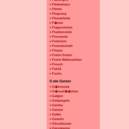
» Fledermaus
» Flirten
» Flugzeug
» Flusspferde
» F�nen
» Fragezeichen
» Frankenstein
» Fressende
» Frettchen
» Freundschaft
» Friseur
» Frohe Ostern
» Frohe Weihnachten
» Frosch
» Fsk18
» Fuchs
G wie Gustav
» G�hnende
» G�nsef��chen
» Galgen
» Gefaengnis
» Geisha
» Geister
» Gelbe
» Gewehr
» Ghostbuster
» Giesskanne