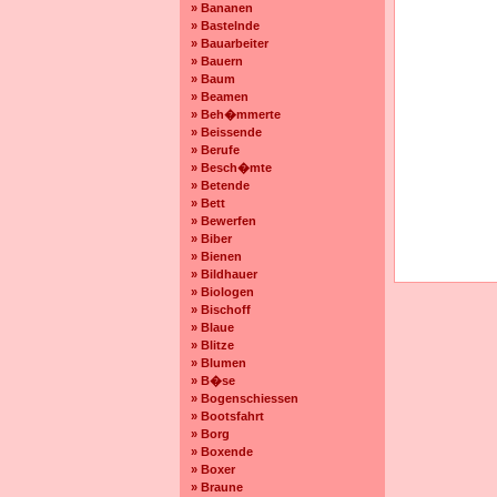
» Bananen
» Bastelnde
» Bauarbeiter
» Bauern
» Baum
» Beamen
» Beh�mmerte
» Beissende
» Berufe
» Besch�mte
» Betende
» Bett
» Bewerfen
» Biber
» Bienen
» Bildhauer
» Biologen
» Bischoff
» Blaue
» Blitze
» Blumen
» B�se
» Bogenschiessen
» Bootsfahrt
» Borg
» Boxende
» Boxer
» Braune