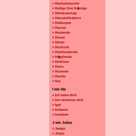
» Haubentaucher
» Heilige Drei K�nige
» Heiratsantrag
» Heissluftballons
» Helikopter
» Herzen
» Heulende
» Hexen
» Hirten
» Hochzeit
» Holzhackende
» H�pfende
» Hufeisen
» Huhn
» Hummer
» Hunde
» Hut
I wie Ida
» Ich-liebe-dich
» Ich-vermisse-dich
» Igel
» Indianer
» Insekten
J wie Julius
» Jaeger
» Jeeps