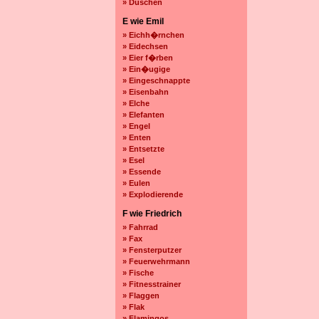
» Duschen
E wie Emil
» Eichh�rnchen
» Eidechsen
» Eier f�rben
» Ein�ugige
» Eingeschnappte
» Eisenbahn
» Elche
» Elefanten
» Engel
» Enten
» Entsetzte
» Esel
» Essende
» Eulen
» Explodierende
F wie Friedrich
» Fahrrad
» Fax
» Fensterputzer
» Feuerwehrmann
» Fische
» Fitnesstrainer
» Flaggen
» Flak
» Flamingos