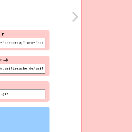
.):
...):