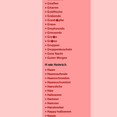
» Giraffen
» Gitarren
» Goldfische
» Grabende
» Grash�pfer
» Graue
» Greyhounds
» Grinsende
» Gro�e
» Gr�ne
» Gruppen
» Gruppenkuscheln
» Gute Nacht
» Guten Morgen
H wie Heinrich
» Haare
» Haareraufende
» Haareschneiden
» Haarwuchsmittel
» Haessliche
» Haie
» Halloween
» Hammer
» Hamster
» Handwerker
» Happy-halloween
» Hasen