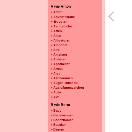
A wie Anton
» Adler
» Adventskranz
» �gypten
» Aengstliche
» Affen
» Alien
» Alligatoren
» Alphabet
» Alte
» Ameisen
» Anbeten
» Apotheker
» Armee
» Arzt
» Astronomen
» Augen-rollende
» Ausrufungszeichen
» Auto
» Axt
B wie Berta
» Baby
» Badewannen
» Badezimmer
» Baecker
» Baeren