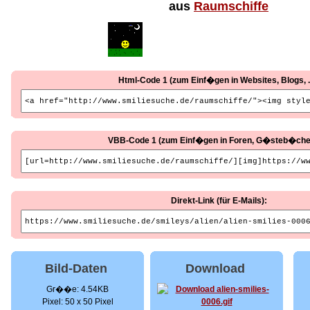
aus
Raumschiffe
Html-Code 1 (zum Einf�gen in Websites, Blogs, ..
VBB-Code 1 (zum Einf�gen in Foren, G�steb�cher, 
Direkt-Link (für E-Mails):
Bild-Daten
Download
Gr��e: 4.54KB
Pixel: 50 x 50 Pixel