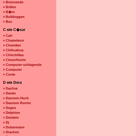
» Brennende
» Brillen
» B�ro
» Bulldoggen
» Bus
C wie C�sar
» Cart
» Chameleon
» Chemiker
» Chihuahua
» Chinchillas
» Clownfische
» Computer-schlagende
» Computer
» Coole
D wie Dora
» Dachse
» Danke
» Daumen-Hoch
» Daumen Runter
» Degen
» Delphine
» Detektiv
» Dj
» Dobermann
» Drachen