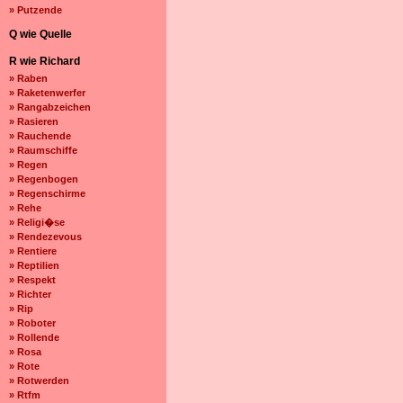
» Putzende
Q wie Quelle
R wie Richard
» Raben
» Raketenwerfer
» Rangabzeichen
» Rasieren
» Rauchende
» Raumschiffe
» Regen
» Regenbogen
» Regenschirme
» Rehe
» Religi�se
» Rendezevous
» Rentiere
» Reptilien
» Respekt
» Richter
» Rip
» Roboter
» Rollende
» Rosa
» Rote
» Rotwerden
» Rtfm