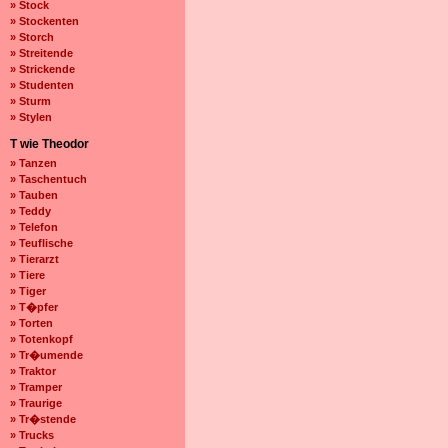
» Stock
» Stockenten
» Storch
» Streitende
» Strickende
» Studenten
» Sturm
» Stylen
T wie Theodor
» Tanzen
» Taschentuch
» Tauben
» Teddy
» Telefon
» Teuflische
» Tierarzt
» Tiere
» Tiger
» T�pfer
» Torten
» Totenkopf
» Tr�umende
» Traktor
» Tramper
» Traurige
» Tr�stende
» Trucks