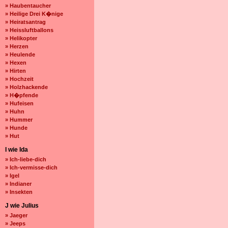
» Haubentaucher
» Heilige Drei K�nige
» Heiratsantrag
» Heissluftballons
» Helikopter
» Herzen
» Heulende
» Hexen
» Hirten
» Hochzeit
» Holzhackende
» H�pfende
» Hufeisen
» Huhn
» Hummer
» Hunde
» Hut
I wie Ida
» Ich-liebe-dich
» Ich-vermisse-dich
» Igel
» Indianer
» Insekten
J wie Julius
» Jaeger
» Jeeps