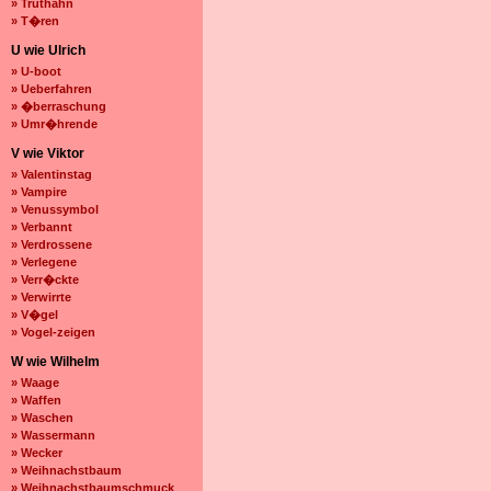
» Truthahn
» T�ren
U wie Ulrich
» U-boot
» Ueberfahren
» �berraschung
» Umr�hrende
V wie Viktor
» Valentinstag
» Vampire
» Venussymbol
» Verbannt
» Verdrossene
» Verlegene
» Verr�ckte
» Verwirrte
» V�gel
» Vogel-zeigen
W wie Wilhelm
» Waage
» Waffen
» Waschen
» Wassermann
» Wecker
» Weihnachstbaum
» Weihnachstbaumschmuck