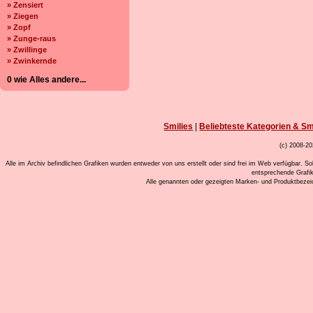
» Zensiert
» Ziegen
» Zopf
» Zunge-raus
» Zwillinge
» Zwinkernde
0 wie Alles andere...
Smilies
|
Beliebteste Kategorien & Sm
(c) 2008-20
Alle im Archiv befindlichen Grafiken wurden entweder von uns erstellt oder sind frei im Web verfügbar. So
entsprechende Grafi
Alle genannten oder gezeigten Marken- und Produktbeze