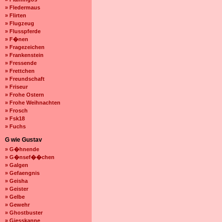
» Fledermaus
» Flirten
» Flugzeug
» Flusspferde
» F�nen
» Fragezeichen
» Frankenstein
» Fressende
» Frettchen
» Freundschaft
» Friseur
» Frohe Ostern
» Frohe Weihnachten
» Frosch
» Fsk18
» Fuchs
G wie Gustav
» G�hnende
» G�nsef��chen
» Galgen
» Gefaengnis
» Geisha
» Geister
» Gelbe
» Gewehr
» Ghostbuster
» Giesskanne