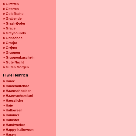
» Giraffen
» Gitarren
» Goldfische
» Grabende
» Grash�pfer
» Graue
» Greyhounds
» Grinsende
» Gro�e
» Gr�ne
» Gruppen
» Gruppenkuscheln
» Gute Nacht
» Guten Morgen
H wie Heinrich
» Haare
» Haareraufende
» Haareschneiden
» Haarwuchsmittel
» Haessliche
» Haie
» Halloween
» Hammer
» Hamster
» Handwerker
» Happy-halloween
» Hasen