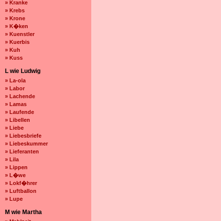
» Kranke
» Krebs
» Krone
» K�ken
» Kuenstler
» Kuerbis
» Kuh
» Kuss
L wie Ludwig
» La-ola
» Labor
» Lachende
» Lamas
» Laufende
» Libellen
» Liebe
» Liebesbriefe
» Liebeskummer
» Lieferanten
» Lila
» Lippen
» L�we
» Lokf�hrer
» Luftballon
» Lupe
M wie Martha