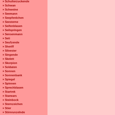
» Schulterzuckende
» Schwan
» Schweine
» Seemann
» Seepferdchen
» Seesterne
» Seifenblasen
» Seilspringen
» Sensenmann
» Seti
» Seufzende
» Sheriff
» Silvester
» Singende
» Skelett
» Skorpion
» Soldaten
» Sonnen
» Sonnenbank
» Spiegel
» Spinnen
» Sprechblasen
» Startrek
» Starwars
» Steinbock
» Sternzeichen
» Stier
» Stirnrunzelnde