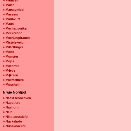
» Mahlzeit
» Maler
» Marssymbol
» Masseur
» Maulwurf
» Maus
» Mechatroniker
» Meckernde
» Meerjungfrauen
» Mistelzweig
» Mittelfinger
» Mond
» Monster
» Mops
» Motorrad
» M�de
» M�tzen
» Murmeltiere
» Muscheln
N wie Nordpol
» Nacktschnecken
» Nagetiere
» Nashorn
» Nein
» Nikolausstiefel
» Nuckelnde
» Nussknacker