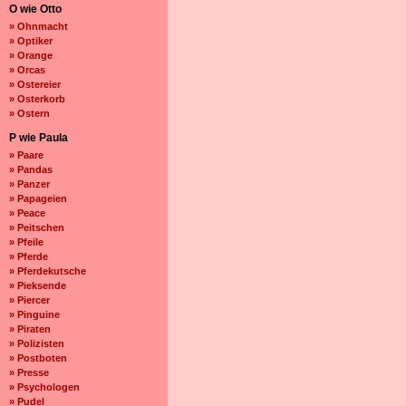
O wie Otto
» Ohnmacht
» Optiker
» Orange
» Orcas
» Ostereier
» Osterkorb
» Ostern
P wie Paula
» Paare
» Pandas
» Panzer
» Papageien
» Peace
» Peitschen
» Pfeile
» Pferde
» Pferdekutsche
» Pieksende
» Piercer
» Pinguine
» Piraten
» Polizisten
» Postboten
» Presse
» Psychologen
» Pudel