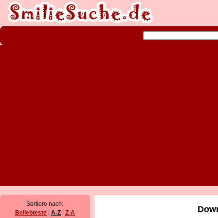
Sortiere nach:
Down
Beliebteste
|
A-Z
|
Z-A