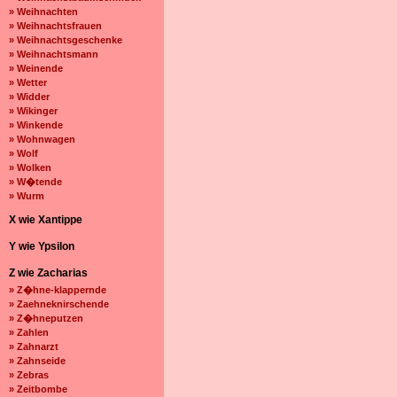
» Weihnachten
» Weihnachtsfrauen
» Weihnachtsgeschenke
» Weihnachtsmann
» Weinende
» Wetter
» Widder
» Wikinger
» Winkende
» Wohnwagen
» Wolf
» Wolken
» W�tende
» Wurm
X wie Xantippe
Y wie Ypsilon
Z wie Zacharias
» Z�hne-klappernde
» Zaehneknirschende
» Z�hneputzen
» Zahlen
» Zahnarzt
» Zahnseide
» Zebras
» Zeitbombe