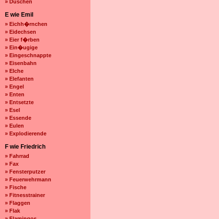
» Duschen
E wie Emil
» Eichh�rnchen
» Eidechsen
» Eier f�rben
» Ein�ugige
» Eingeschnappte
» Eisenbahn
» Elche
» Elefanten
» Engel
» Enten
» Entsetzte
» Esel
» Essende
» Eulen
» Explodierende
F wie Friedrich
» Fahrrad
» Fax
» Fensterputzer
» Feuerwehrmann
» Fische
» Fitnesstrainer
» Flaggen
» Flak
» Flamingos