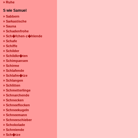
» Ruhe
S wie Samuel
» Sabbern
» Sarkastische
» Sauna
» Schadenfrohe
» Sch�fchen-z�hlende
» Schafe
» Schiffe
» Schilder
» Schildkr�ten
» Schimpansen
» Schirme
» Schlafende
» Schlafm�tze
» Schlangen
» Schlitten
» Schmetterlinge
» Schnarchende
» Schnecken
» Schneeflocken
» Schneekugeln
» Schneemann
» Schneeschieber
» Schokolade
» Schreiende
» Sch�tze