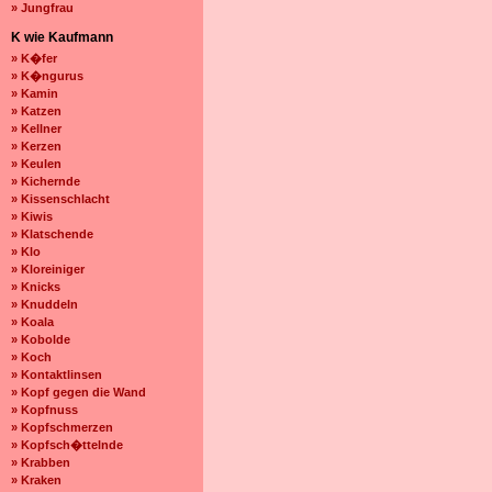
» Jungfrau
K wie Kaufmann
» K�fer
» K�ngurus
» Kamin
» Katzen
» Kellner
» Kerzen
» Keulen
» Kichernde
» Kissenschlacht
» Kiwis
» Klatschende
» Klo
» Kloreiniger
» Knicks
» Knuddeln
» Koala
» Kobolde
» Koch
» Kontaktlinsen
» Kopf gegen die Wand
» Kopfnuss
» Kopfschmerzen
» Kopfsch�ttelnde
» Krabben
» Kraken