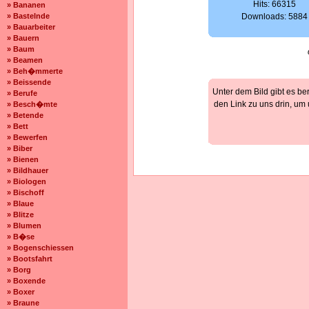
Hits: 66315
» Bananen
» Bastelnde
Downloads: 5884
» Bauarbeiter
» Bauern
» Baum
» Beamen
» Beh�mmerte
» Beissende
Unter dem Bild gibt es be
» Berufe
den Link zu uns drin, um
» Besch�mte
» Betende
» Bett
» Bewerfen
» Biber
» Bienen
» Bildhauer
» Biologen
» Bischoff
» Blaue
» Blitze
» Blumen
» B�se
» Bogenschiessen
» Bootsfahrt
» Borg
» Boxende
» Boxer
» Braune