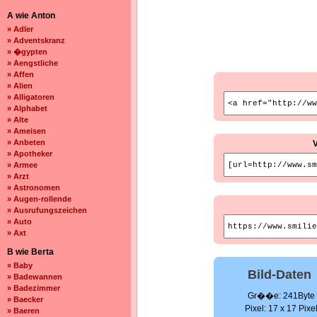
A wie Anton
» Adler
» Adventskranz
» �gypten
» Aengstliche
» Affen
» Alien
» Alligatoren
» Alphabet
» Alte
» Ameisen
» Anbeten
» Apotheker
» Armee
» Arzt
» Astronomen
» Augen-rollende
» Ausrufungszeichen
» Auto
» Axt
B wie Berta
» Baby
Bild-Daten
» Badewannen
» Badezimmer
Gr��e: 241Byte
» Baecker
Pixel: 17 x 17 Pixe
» Baeren