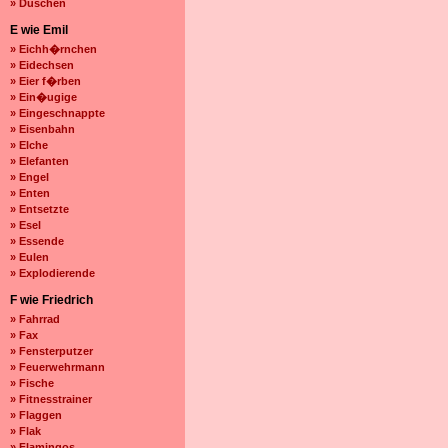
» Duschen
E wie Emil
» Eichh�rnchen
» Eidechsen
» Eier f�rben
» Ein�ugige
» Eingeschnappte
» Eisenbahn
» Elche
» Elefanten
» Engel
» Enten
» Entsetzte
» Esel
» Essende
» Eulen
» Explodierende
F wie Friedrich
» Fahrrad
» Fax
» Fensterputzer
» Feuerwehrmann
» Fische
» Fitnesstrainer
» Flaggen
» Flak
» Flamingos