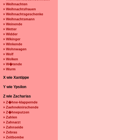
» Weihnachten
» Weihnachtsfrauen
» Weihnachtsgeschenke
» Weihnachtsmann
» Weinende
» Wetter
» Widder
» Wikinger
» Winkende
» Wohnwagen
» Wolf
» Wolken
» W�tende
» Wurm
X wie Xantippe
Y wie Ypsilon
Z wie Zacharias
» Z�hne-klappernde
» Zaehneknirschende
» Z�hneputzen
» Zahlen
» Zahnarzt
» Zahnseide
» Zebras
» Zeitbombe