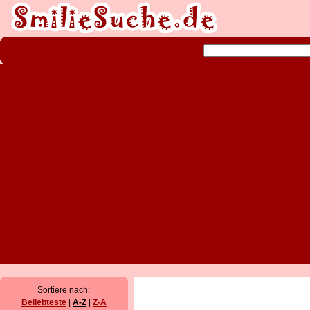
Sortiere nach:
Beliebteste
|
A-Z
|
Z-A