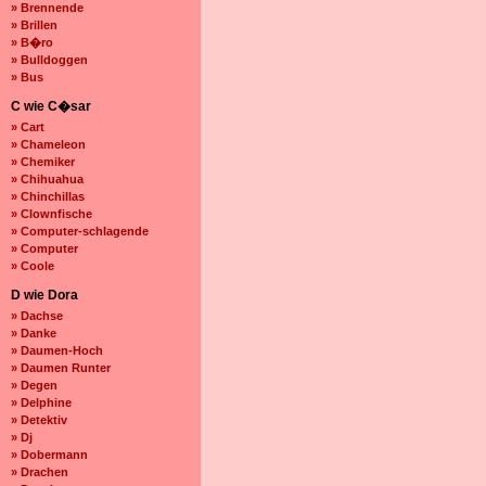
» Brennende
» Brillen
» B�ro
» Bulldoggen
» Bus
C wie C�sar
» Cart
» Chameleon
» Chemiker
» Chihuahua
» Chinchillas
» Clownfische
» Computer-schlagende
» Computer
» Coole
D wie Dora
» Dachse
» Danke
» Daumen-Hoch
» Daumen Runter
» Degen
» Delphine
» Detektiv
» Dj
» Dobermann
» Drachen