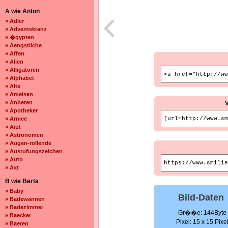
A wie Anton
» Adler
» Adventskranz
» �gypten
» Aengstliche
» Affen
» Alien
» Alligatoren
» Alphabet
» Alte
» Ameisen
» Anbeten
» Apotheker
» Armee
» Arzt
» Astronomen
» Augen-rollende
» Ausrufungszeichen
» Auto
» Axt
B wie Berta
» Baby
Bild-Daten
» Badewannen
» Badezimmer
Gr��e: 144Byte
» Baecker
Pixel: 15 x 15 Pixe
» Baeren