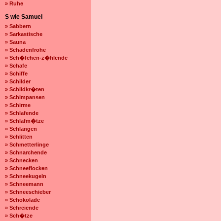
» Ruhe
S wie Samuel
» Sabbern
» Sarkastische
» Sauna
» Schadenfrohe
» Sch�fchen-z�hlende
» Schafe
» Schiffe
» Schilder
» Schildkr�ten
» Schimpansen
» Schirme
» Schlafende
» Schlafm�tze
» Schlangen
» Schlitten
» Schmetterlinge
» Schnarchende
» Schnecken
» Schneeflocken
» Schneekugeln
» Schneemann
» Schneeschieber
» Schokolade
» Schreiende
» Sch�tze