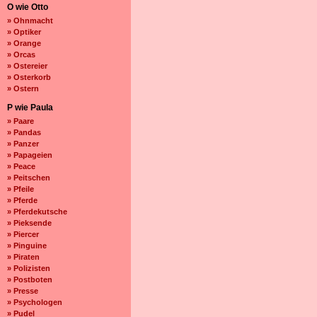
O wie Otto
» Ohnmacht
» Optiker
» Orange
» Orcas
» Ostereier
» Osterkorb
» Ostern
P wie Paula
» Paare
» Pandas
» Panzer
» Papageien
» Peace
» Peitschen
» Pfeile
» Pferde
» Pferdekutsche
» Pieksende
» Piercer
» Pinguine
» Piraten
» Polizisten
» Postboten
» Presse
» Psychologen
» Pudel