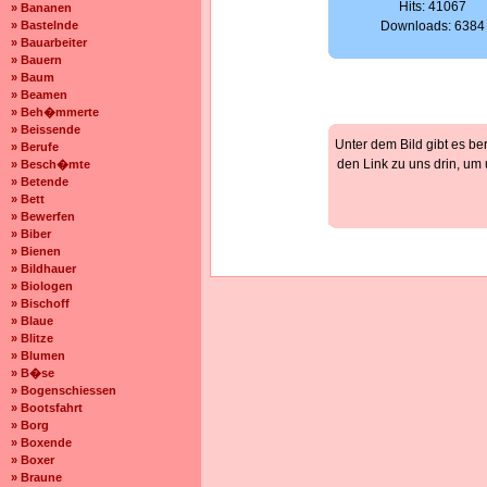
Hits: 41067
» Bananen
» Bastelnde
Downloads: 6384
» Bauarbeiter
» Bauern
» Baum
» Beamen
» Beh�mmerte
» Beissende
Unter dem Bild gibt es be
» Berufe
den Link zu uns drin, um
» Besch�mte
» Betende
» Bett
» Bewerfen
» Biber
» Bienen
» Bildhauer
» Biologen
» Bischoff
» Blaue
» Blitze
» Blumen
» B�se
» Bogenschiessen
» Bootsfahrt
» Borg
» Boxende
» Boxer
» Braune