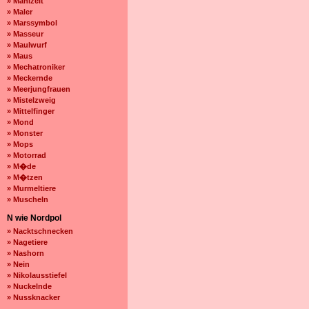
» Mahlzeit
» Maler
» Marssymbol
» Masseur
» Maulwurf
» Maus
» Mechatroniker
» Meckernde
» Meerjungfrauen
» Mistelzweig
» Mittelfinger
» Mond
» Monster
» Mops
» Motorrad
» M�de
» M�tzen
» Murmeltiere
» Muscheln
N wie Nordpol
» Nacktschnecken
» Nagetiere
» Nashorn
» Nein
» Nikolausstiefel
» Nuckelnde
» Nussknacker