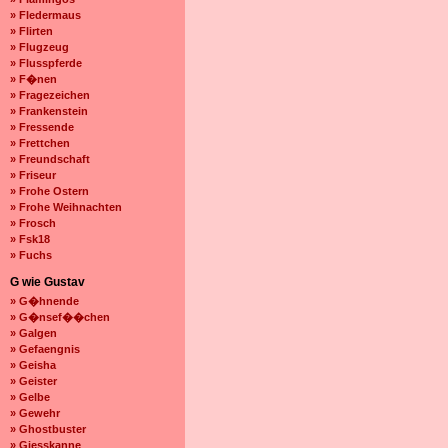
» Fledermaus
» Flirten
» Flugzeug
» Flusspferde
» F�nen
» Fragezeichen
» Frankenstein
» Fressende
» Frettchen
» Freundschaft
» Friseur
» Frohe Ostern
» Frohe Weihnachten
» Frosch
» Fsk18
» Fuchs
G wie Gustav
» G�hnende
» G�nsef��chen
» Galgen
» Gefaengnis
» Geisha
» Geister
» Gelbe
» Gewehr
» Ghostbuster
» Giesskanne