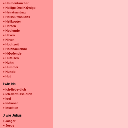
» Haubentaucher
» Heilige Drei K�nige
» Heiratsantrag
» Heissluftballons
» Helikopter
» Herzen
» Heulende
» Hexen
» Hirten
» Hochzeit
» Holzhackende
» H�pfende
» Hufeisen
» Huhn
» Hummer
» Hunde
» Hut
I wie Ida
» Ich-liebe-dich
» Ich-vermisse-dich
» Igel
» Indianer
» Insekten
J wie Julius
» Jaeger
» Jeeps