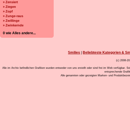
» Zensiert
» Ziegen
» Zopf
» Zunge-raus
» Zwillinge
» Zwinkernde
0 wie Alles andere...
Smilies
|
Beliebteste Kategorien & Sm
(c) 2008-20
Alle im Archiv befindlichen Grafiken wurden entweder von uns erstellt oder sind frei im Web verfügbar. So
entsprechende Grafi
Alle genannten oder gezeigten Marken- und Produktbeze