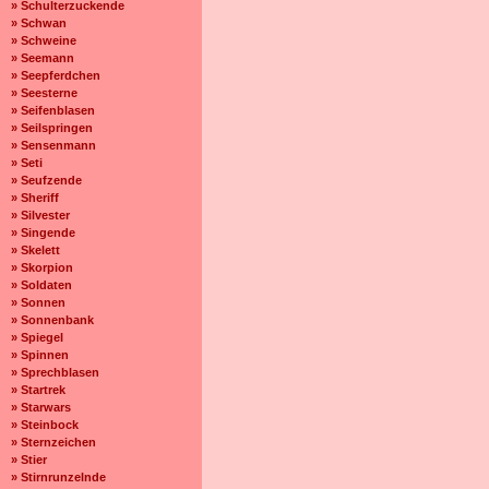
» Schulterzuckende
» Schwan
» Schweine
» Seemann
» Seepferdchen
» Seesterne
» Seifenblasen
» Seilspringen
» Sensenmann
» Seti
» Seufzende
» Sheriff
» Silvester
» Singende
» Skelett
» Skorpion
» Soldaten
» Sonnen
» Sonnenbank
» Spiegel
» Spinnen
» Sprechblasen
» Startrek
» Starwars
» Steinbock
» Sternzeichen
» Stier
» Stirnrunzelnde