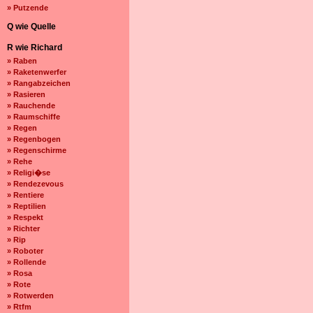
» Putzende
Q wie Quelle
R wie Richard
» Raben
» Raketenwerfer
» Rangabzeichen
» Rasieren
» Rauchende
» Raumschiffe
» Regen
» Regenbogen
» Regenschirme
» Rehe
» Religi�se
» Rendezevous
» Rentiere
» Reptilien
» Respekt
» Richter
» Rip
» Roboter
» Rollende
» Rosa
» Rote
» Rotwerden
» Rtfm