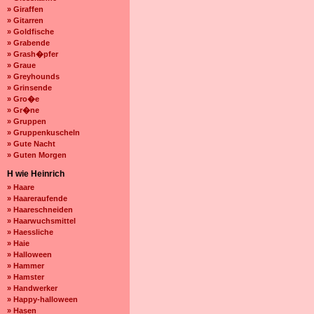
» Giraffen
» Gitarren
» Goldfische
» Grabende
» Grash�pfer
» Graue
» Greyhounds
» Grinsende
» Gro�e
» Gr�ne
» Gruppen
» Gruppenkuscheln
» Gute Nacht
» Guten Morgen
H wie Heinrich
» Haare
» Haareraufende
» Haareschneiden
» Haarwuchsmittel
» Haessliche
» Haie
» Halloween
» Hammer
» Hamster
» Handwerker
» Happy-halloween
» Hasen