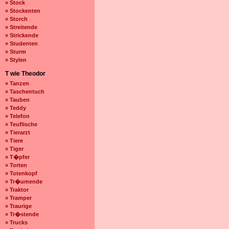
» Stock
» Stockenten
» Storch
» Streitende
» Strickende
» Studenten
» Sturm
» Stylen
T wie Theodor
» Tanzen
» Taschentuch
» Tauben
» Teddy
» Telefon
» Teuflische
» Tierarzt
» Tiere
» Tiger
» T�pfer
» Torten
» Totenkopf
» Tr�umende
» Traktor
» Tramper
» Traurige
» Tr�stende
» Trucks