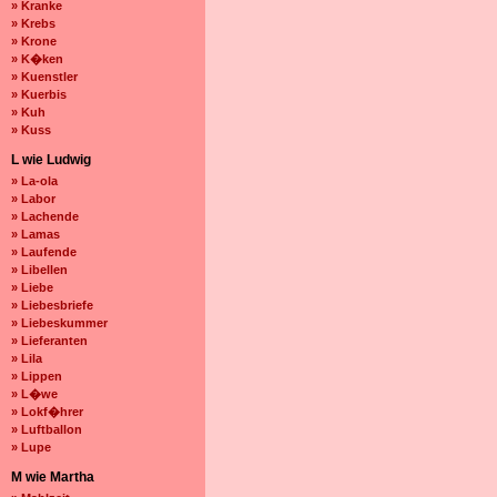
» Kranke
» Krebs
» Krone
» K�ken
» Kuenstler
» Kuerbis
» Kuh
» Kuss
L wie Ludwig
» La-ola
» Labor
» Lachende
» Lamas
» Laufende
» Libellen
» Liebe
» Liebesbriefe
» Liebeskummer
» Lieferanten
» Lila
» Lippen
» L�we
» Lokf�hrer
» Luftballon
» Lupe
M wie Martha