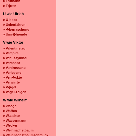
» Truthahn
» T�ren
U wie Ulrich
» U-boot
» Ueberfahren
» �berraschung
» Umr�hrende
V wie Viktor
» Valentinstag
» Vampire
» Venussymbol
» Verbannt
» Verdrossene
» Verlegene
» Verr�ckte
» Verwirrte
» V�gel
» Vogel-zeigen
W wie Wilhelm
» Waage
» Waffen
» Waschen
» Wassermann
» Wecker
» Weihnachstbaum
» Weihnachstbaumschmuck