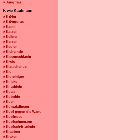
» Jungfrau
K wie Kaufmann
» K�fer
» K�ngurus
» Kamin
» Katzen
» Kellner
» Kerzen
» Keulen
» Kichernde
» Kissenschlacht
» Kiwis
» Klatschende
» Klo
» Kloreiniger
» Knicks
» Knuddeln
» Koala
» Kobolde
» Koch
» Kontaktlinsen
» Kopf gegen die Wand
» Kopfnuss
» Kopfschmerzen
» Kopfsch�ttelnde
» Krabben
» Kraken