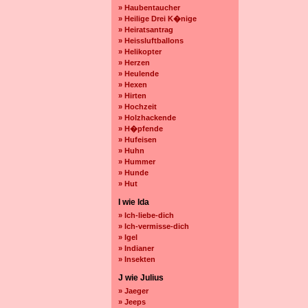
» Haubentaucher
» Heilige Drei K�nige
» Heiratsantrag
» Heissluftballons
» Helikopter
» Herzen
» Heulende
» Hexen
» Hirten
» Hochzeit
» Holzhackende
» H�pfende
» Hufeisen
» Huhn
» Hummer
» Hunde
» Hut
I wie Ida
» Ich-liebe-dich
» Ich-vermisse-dich
» Igel
» Indianer
» Insekten
J wie Julius
» Jaeger
» Jeeps