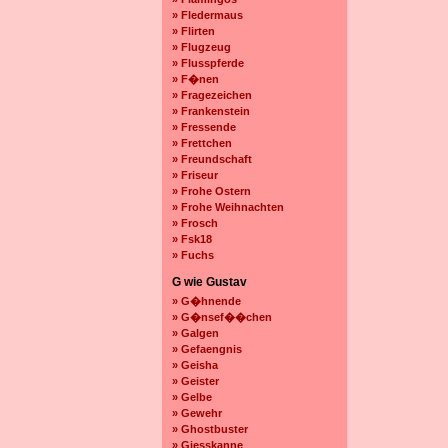
» Fledermaus
» Flirten
» Flugzeug
» Flusspferde
» F�nen
» Fragezeichen
» Frankenstein
» Fressende
» Frettchen
» Freundschaft
» Friseur
» Frohe Ostern
» Frohe Weihnachten
» Frosch
» Fsk18
» Fuchs
G wie Gustav
» G�hnende
» G�nsef��chen
» Galgen
» Gefaengnis
» Geisha
» Geister
» Gelbe
» Gewehr
» Ghostbuster
» Giesskanne