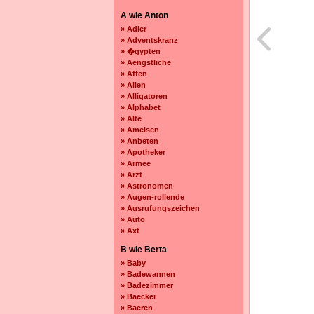
A wie Anton
» Adler
» Adventskranz
» �gypten
» Aengstliche
» Affen
» Alien
» Alligatoren
» Alphabet
» Alte
» Ameisen
» Anbeten
» Apotheker
» Armee
» Arzt
» Astronomen
» Augen-rollende
» Ausrufungszeichen
» Auto
» Axt
B wie Berta
» Baby
» Badewannen
» Badezimmer
» Baecker
» Baeren