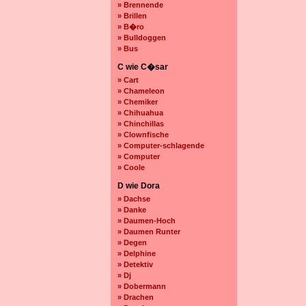
» Brennende
» Brillen
» B�ro
» Bulldoggen
» Bus
C wie C�sar
» Cart
» Chameleon
» Chemiker
» Chihuahua
» Chinchillas
» Clownfische
» Computer-schlagende
» Computer
» Coole
D wie Dora
» Dachse
» Danke
» Daumen-Hoch
» Daumen Runter
» Degen
» Delphine
» Detektiv
» Dj
» Dobermann
» Drachen