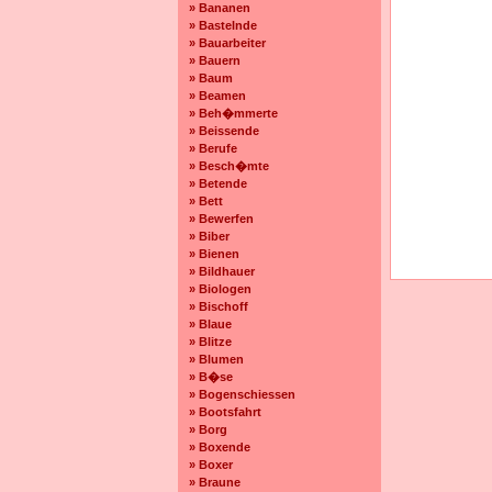
» Bananen
» Bastelnde
» Bauarbeiter
» Bauern
» Baum
» Beamen
» Beh�mmerte
» Beissende
» Berufe
» Besch�mte
» Betende
» Bett
» Bewerfen
» Biber
» Bienen
» Bildhauer
» Biologen
» Bischoff
» Blaue
» Blitze
» Blumen
» B�se
» Bogenschiessen
» Bootsfahrt
» Borg
» Boxende
» Boxer
» Braune