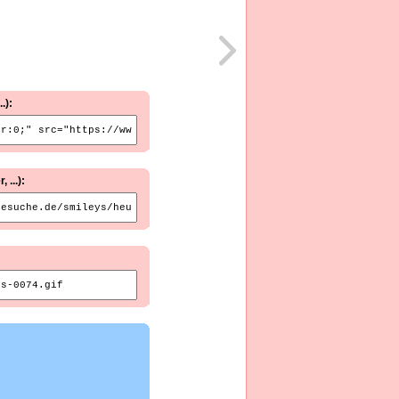
.):
...):