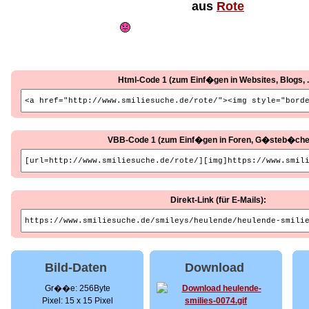
aus
Rote
Html-Code 1 (zum Einf�gen in Websites, Blogs, ..
VBB-Code 1 (zum Einf�gen in Foren, G�steb�cher, 
Direkt-Link (für E-Mails):
Bild-Daten
Download
Gr��e: 256Byte
Pixel: 15 x 15 Pixel