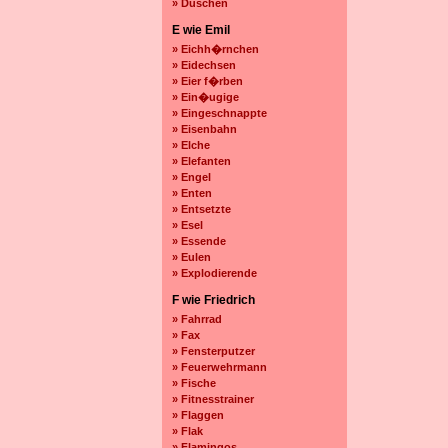
» Duschen
E wie Emil
» Eichh�rnchen
» Eidechsen
» Eier f�rben
» Ein�ugige
» Eingeschnappte
» Eisenbahn
» Elche
» Elefanten
» Engel
» Enten
» Entsetzte
» Esel
» Essende
» Eulen
» Explodierende
F wie Friedrich
» Fahrrad
» Fax
» Fensterputzer
» Feuerwehrmann
» Fische
» Fitnesstrainer
» Flaggen
» Flak
» Flamingos