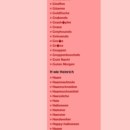
» Giraffen
» Gitarren
» Goldfische
» Grabende
» Grash�pfer
» Graue
» Greyhounds
» Grinsende
» Gro�e
» Gr�ne
» Gruppen
» Gruppenkuscheln
» Gute Nacht
» Guten Morgen
H wie Heinrich
» Haare
» Haareraufende
» Haareschneiden
» Haarwuchsmittel
» Haessliche
» Haie
» Halloween
» Hammer
» Hamster
» Handwerker
» Happy-halloween
» Hasen