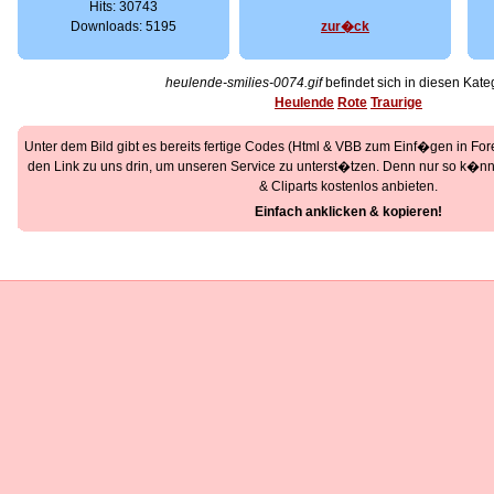
Hits: 30743
Downloads: 5195
zur�ck
heulende-smilies-0074.gif
befindet sich in diesen Kate
Heulende
Rote
Traurige
Unter dem Bild gibt es bereits fertige Codes (Html & VBB zum Einf�gen in Foren
den Link zu uns drin, um unseren Service zu unterst�tzen. Denn nur so k�nne
& Cliparts kostenlos anbieten.
Einfach anklicken & kopieren!