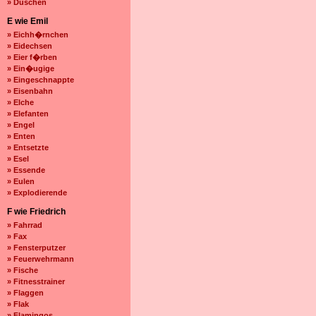
» Duschen
E wie Emil
» Eichh�rnchen
» Eidechsen
» Eier f�rben
» Ein�ugige
» Eingeschnappte
» Eisenbahn
» Elche
» Elefanten
» Engel
» Enten
» Entsetzte
» Esel
» Essende
» Eulen
» Explodierende
F wie Friedrich
» Fahrrad
» Fax
» Fensterputzer
» Feuerwehrmann
» Fische
» Fitnesstrainer
» Flaggen
» Flak
» Flamingos