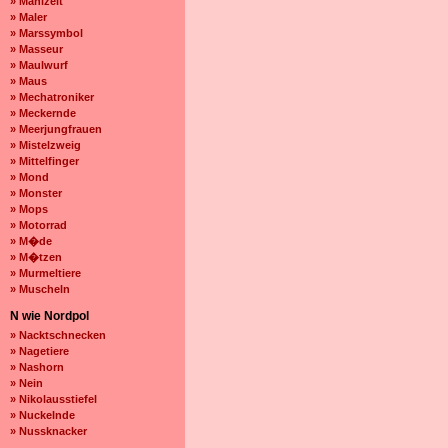
» Mahlzeit
» Maler
» Marssymbol
» Masseur
» Maulwurf
» Maus
» Mechatroniker
» Meckernde
» Meerjungfrauen
» Mistelzweig
» Mittelfinger
» Mond
» Monster
» Mops
» Motorrad
» M�de
» M�tzen
» Murmeltiere
» Muscheln
N wie Nordpol
» Nacktschnecken
» Nagetiere
» Nashorn
» Nein
» Nikolausstiefel
» Nuckelnde
» Nussknacker