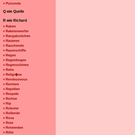
» Putzende
Q wie Quelle
R wie Richard
» Raben
» Raketenwerfer
» Rangabzeichen
» Rasieren
» Rauchende
» Raumschiffe
» Regen
» Regenbogen
» Regenschirme
» Rehe
» Religi�se
» Rendezevous
» Rentiere
» Reptilien
» Respekt
» Richter
» Rip
» Roboter
» Rollende
» Rosa
» Rote
» Rotwerden
» Rtfm