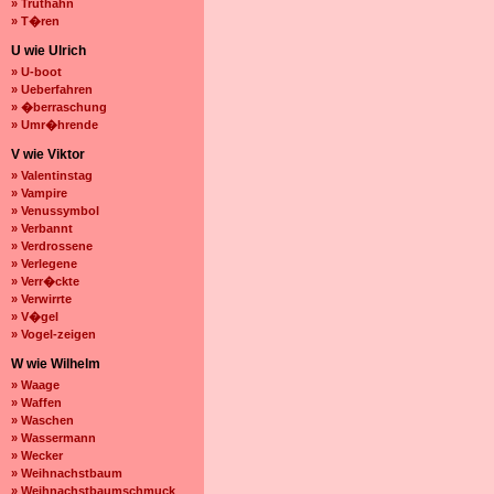
» Truthahn
» T�ren
U wie Ulrich
» U-boot
» Ueberfahren
» �berraschung
» Umr�hrende
V wie Viktor
» Valentinstag
» Vampire
» Venussymbol
» Verbannt
» Verdrossene
» Verlegene
» Verr�ckte
» Verwirrte
» V�gel
» Vogel-zeigen
W wie Wilhelm
» Waage
» Waffen
» Waschen
» Wassermann
» Wecker
» Weihnachstbaum
» Weihnachstbaumschmuck