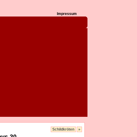
Impressum
Schildkröten
»
eys 30