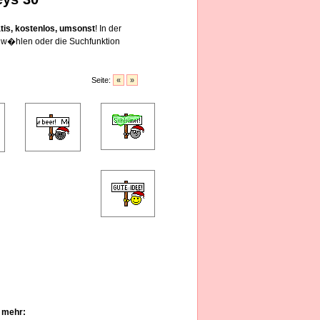
atis, kostenlos, umsonst
! In der
w�hlen oder die Suchfunktion
Seite:
«
»
u mehr: