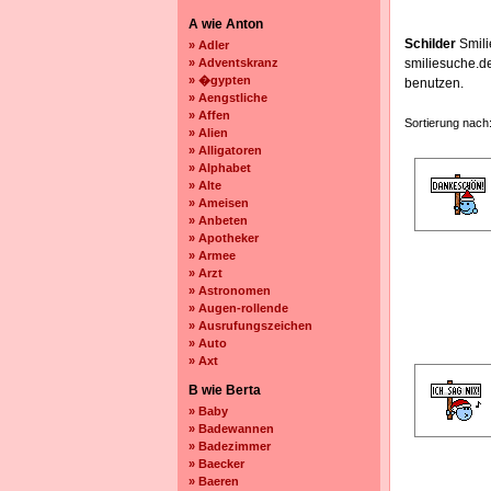
A wie Anton
Schilder
Smili
» Adler
» Adventskranz
smiliesuche.d
» �gypten
benutzen.
» Aengstliche
» Affen
Sortierung nach
» Alien
» Alligatoren
» Alphabet
» Alte
» Ameisen
» Anbeten
» Apotheker
» Armee
» Arzt
» Astronomen
» Augen-rollende
» Ausrufungszeichen
» Auto
» Axt
B wie Berta
» Baby
» Badewannen
» Badezimmer
» Baecker
» Baeren