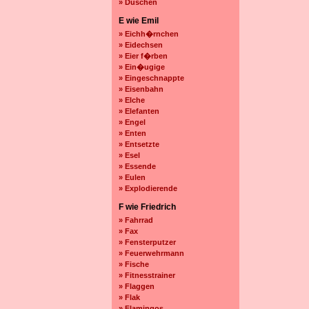
» Duschen
E wie Emil
» Eichh�rnchen
» Eidechsen
» Eier f�rben
» Ein�ugige
» Eingeschnappte
» Eisenbahn
» Elche
» Elefanten
» Engel
» Enten
» Entsetzte
» Esel
» Essende
» Eulen
» Explodierende
F wie Friedrich
» Fahrrad
» Fax
» Fensterputzer
» Feuerwehrmann
» Fische
» Fitnesstrainer
» Flaggen
» Flak
» Flamingos