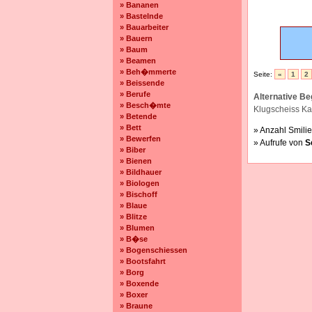
» Bananen
» Bastelnde
» Bauarbeiter
» Bauern
» Baum
» Beamen
» Beh�mmerte
Seite:
«
1
2
» Beissende
» Berufe
Alternative Beg
» Besch�mte
Klugscheiss Kap
» Betende
» Bett
» Anzahl Smilie
» Bewerfen
» Aufrufe von
S
» Biber
» Bienen
» Bildhauer
» Biologen
» Bischoff
» Blaue
» Blitze
» Blumen
» B�se
» Bogenschiessen
» Bootsfahrt
» Borg
» Boxende
» Boxer
» Braune