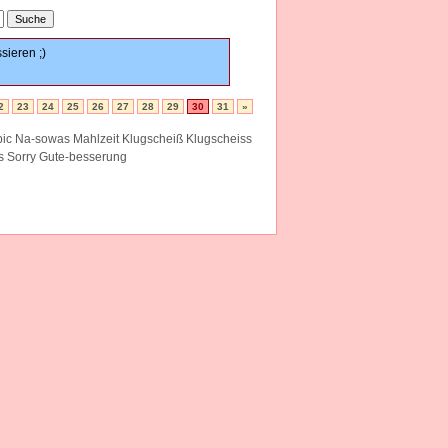
sieren ;)
2
23
24
25
26
27
28
29
30
31
»
pic Na-sowas Mahlzeit Klugscheiß Klugscheiss
es Sorry Gute-besserung