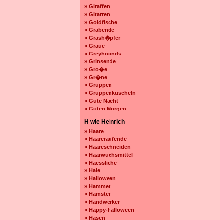
» Giraffen
» Gitarren
» Goldfische
» Grabende
» Grash�pfer
» Graue
» Greyhounds
» Grinsende
» Gro�e
» Gr�ne
» Gruppen
» Gruppenkuscheln
» Gute Nacht
» Guten Morgen
H wie Heinrich
» Haare
» Haareraufende
» Haareschneiden
» Haarwuchsmittel
» Haessliche
» Haie
» Halloween
» Hammer
» Hamster
» Handwerker
» Happy-halloween
» Hasen