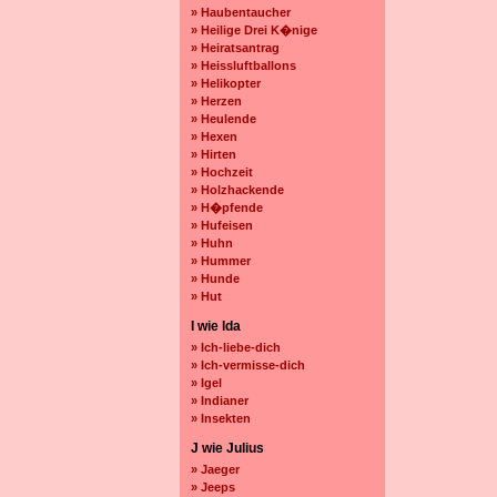
» Haubentaucher
» Heilige Drei K�nige
» Heiratsantrag
» Heissluftballons
» Helikopter
» Herzen
» Heulende
» Hexen
» Hirten
» Hochzeit
» Holzhackende
» H�pfende
» Hufeisen
» Huhn
» Hummer
» Hunde
» Hut
I wie Ida
» Ich-liebe-dich
» Ich-vermisse-dich
» Igel
» Indianer
» Insekten
J wie Julius
» Jaeger
» Jeeps