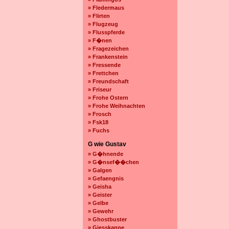
» Fledermaus
» Flirten
» Flugzeug
» Flusspferde
» F�nen
» Fragezeichen
» Frankenstein
» Fressende
» Frettchen
» Freundschaft
» Friseur
» Frohe Ostern
» Frohe Weihnachten
» Frosch
» Fsk18
» Fuchs
G wie Gustav
» G�hnende
» G�nsef��chen
» Galgen
» Gefaengnis
» Geisha
» Geister
» Gelbe
» Gewehr
» Ghostbuster
» Giesskanne