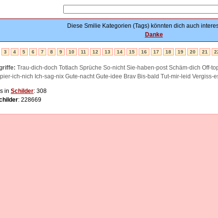
Diese Smilie Kategorien (Tags) könnten dich auch interes
Danke
3
4
5
6
7
8
9
10
11
12
13
14
15
16
17
18
19
20
21
2
riffe:
Trau-dich-doch Totlach Sprüche So-nicht Sie-haben-post Schäm-dich Off-to
ier-ich-nich Ich-sag-nix Gute-nacht Gute-idee Brav Bis-bald Tut-mir-leid Vergiss-
s in
Schilder
: 308
childer
: 228669