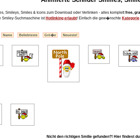
es, Smileys, Smiles & Icons zum Download oder Verlinken - alles komplett
free, gr
e Smiley-Suchmaschine ist
Hotlinking erlaubt
! Einfach die gew�nschte
Kategorie
:
Name
Beliebteste
Grö�e
Neueste!
Nicht den richtigen Smilie gefunden?! Hier findest d