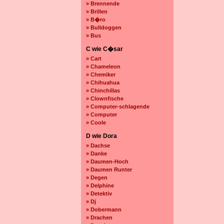
» Brennende
» Brillen
» B�ro
» Bulldoggen
» Bus
C wie C�sar
» Cart
» Chameleon
» Chemiker
» Chihuahua
» Chinchillas
» Clownfische
» Computer-schlagende
» Computer
» Coole
D wie Dora
» Dachse
» Danke
» Daumen-Hoch
» Daumen Runter
» Degen
» Delphine
» Detektiv
» Dj
» Dobermann
» Drachen