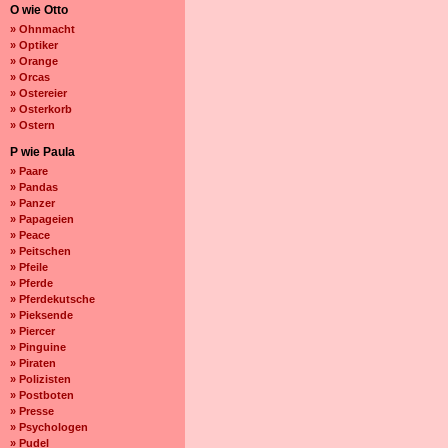
O wie Otto
» Ohnmacht
» Optiker
» Orange
» Orcas
» Ostereier
» Osterkorb
» Ostern
P wie Paula
» Paare
» Pandas
» Panzer
» Papageien
» Peace
» Peitschen
» Pfeile
» Pferde
» Pferdekutsche
» Pieksende
» Piercer
» Pinguine
» Piraten
» Polizisten
» Postboten
» Presse
» Psychologen
» Pudel