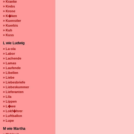
» Kranke
» Krebs
» Krone
» K�ken
» Kuenstler
» Kuerbis
» Kuh
» Kuss
L wie Ludwig
» La-ola
» Labor
» Lachende
» Lamas
» Laufende
» Libellen
» Liebe
» Liebesbriefe
» Liebeskummer
» Lieferanten
» Lila
» Lippen
» L�we
» Lokf�hrer
» Luftballon
» Lupe
M wie Martha