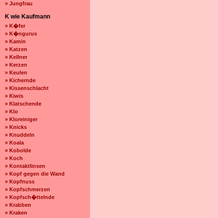
» Jungfrau
K wie Kaufmann
» K�fer
» K�ngurus
» Kamin
» Katzen
» Kellner
» Kerzen
» Keulen
» Kichernde
» Kissenschlacht
» Kiwis
» Klatschende
» Klo
» Kloreiniger
» Knicks
» Knuddeln
» Koala
» Kobolde
» Koch
» Kontaktlinsen
» Kopf gegen die Wand
» Kopfnuss
» Kopfschmerzen
» Kopfsch�ttelnde
» Krabben
» Kraken