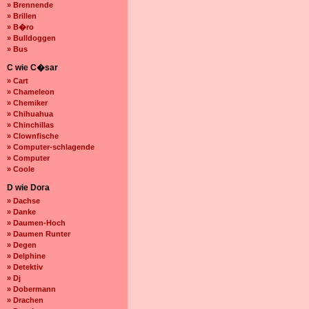
» Brennende
» Brillen
» B�ro
» Bulldoggen
» Bus
C wie C�sar
» Cart
» Chameleon
» Chemiker
» Chihuahua
» Chinchillas
» Clownfische
» Computer-schlagende
» Computer
» Coole
D wie Dora
» Dachse
» Danke
» Daumen-Hoch
» Daumen Runter
» Degen
» Delphine
» Detektiv
» Dj
» Dobermann
» Drachen