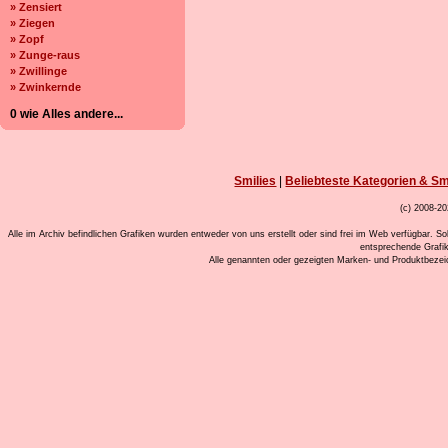
» Zensiert
» Ziegen
» Zopf
» Zunge-raus
» Zwillinge
» Zwinkernde
0 wie Alles andere...
Smilies
|
Beliebteste Kategorien & Sm
(c) 2008-20
Alle im Archiv befindlichen Grafiken wurden entweder von uns erstellt oder sind frei im Web verfügbar. So
entsprechende Grafi
Alle genannten oder gezeigten Marken- und Produktbeze