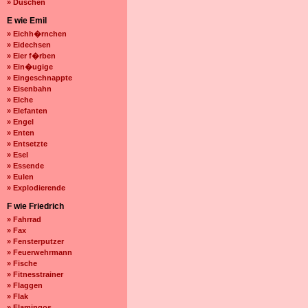
» Duschen
E wie Emil
» Eichh�rnchen
» Eidechsen
» Eier f�rben
» Ein�ugige
» Eingeschnappte
» Eisenbahn
» Elche
» Elefanten
» Engel
» Enten
» Entsetzte
» Esel
» Essende
» Eulen
» Explodierende
F wie Friedrich
» Fahrrad
» Fax
» Fensterputzer
» Feuerwehrmann
» Fische
» Fitnesstrainer
» Flaggen
» Flak
» Flamingos