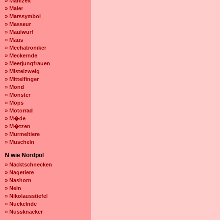
» Mahlzeit
» Maler
» Marssymbol
» Masseur
» Maulwurf
» Maus
» Mechatroniker
» Meckernde
» Meerjungfrauen
» Mistelzweig
» Mittelfinger
» Mond
» Monster
» Mops
» Motorrad
» M�de
» M�tzen
» Murmeltiere
» Muscheln
N wie Nordpol
» Nacktschnecken
» Nagetiere
» Nashorn
» Nein
» Nikolausstiefel
» Nuckelnde
» Nussknacker