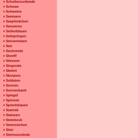
» Schulterzuckende
» Schwan
» Schweine
» Seemann
» Seepferdchen
» Seesterne
» Seifenblasen
» Seilspringen
» Sensenmann
» Seti
» Seufzende
» Sheriff
» Silvester
» Singende
» Skelett
» Skorpion
» Soldaten
» Sonnen
» Sonnenbank
» Spiegel
» Spinnen
» Sprechblasen
» Startrek
» Starwars
» Steinbock
» Sternzeichen
» Stier
» Stirnrunzelnde