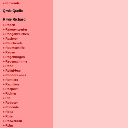
» Putzende
Q wie Quelle
R wie Richard
» Raben
» Raketenwerfer
» Rangabzeichen
» Rasieren
» Rauchende
» Raumschiffe
» Regen
» Regenbogen
» Regenschirme
» Rehe
» Religi�se
» Rendezevous
» Rentiere
» Reptilien
» Respekt
» Richter
» Rip
» Roboter
» Rollende
» Rosa
» Rote
» Rotwerden
» Rtfm