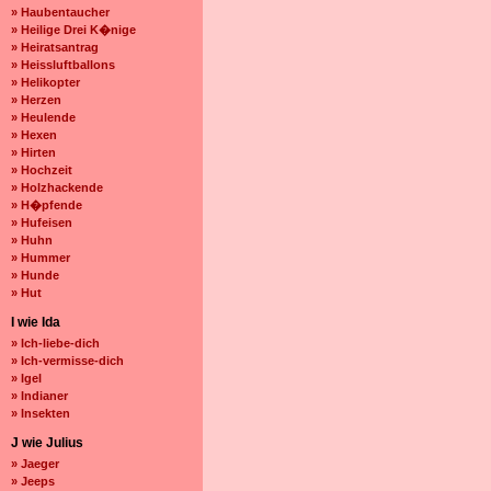
» Haubentaucher
» Heilige Drei K�nige
» Heiratsantrag
» Heissluftballons
» Helikopter
» Herzen
» Heulende
» Hexen
» Hirten
» Hochzeit
» Holzhackende
» H�pfende
» Hufeisen
» Huhn
» Hummer
» Hunde
» Hut
I wie Ida
» Ich-liebe-dich
» Ich-vermisse-dich
» Igel
» Indianer
» Insekten
J wie Julius
» Jaeger
» Jeeps