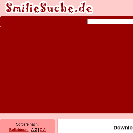
Sortiere nach:
Downloa
Beliebteste
|
A-Z
|
Z-A