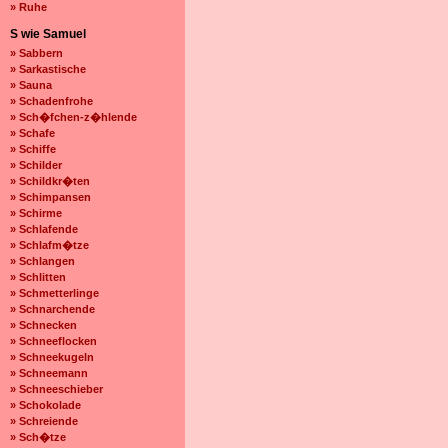
» Ruhe
S wie Samuel
» Sabbern
» Sarkastische
» Sauna
» Schadenfrohe
» Sch�fchen-z�hlende
» Schafe
» Schiffe
» Schilder
» Schildkr�ten
» Schimpansen
» Schirme
» Schlafende
» Schlafm�tze
» Schlangen
» Schlitten
» Schmetterlinge
» Schnarchende
» Schnecken
» Schneeflocken
» Schneekugeln
» Schneemann
» Schneeschieber
» Schokolade
» Schreiende
» Sch�tze