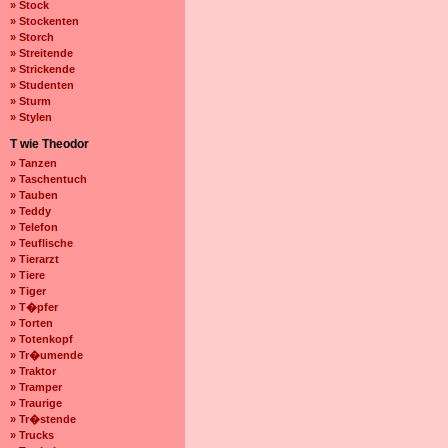
» Stock
» Stockenten
» Storch
» Streitende
» Strickende
» Studenten
» Sturm
» Stylen
T wie Theodor
» Tanzen
» Taschentuch
» Tauben
» Teddy
» Telefon
» Teuflische
» Tierarzt
» Tiere
» Tiger
» T�pfer
» Torten
» Totenkopf
» Tr�umende
» Traktor
» Tramper
» Traurige
» Tr�stende
» Trucks