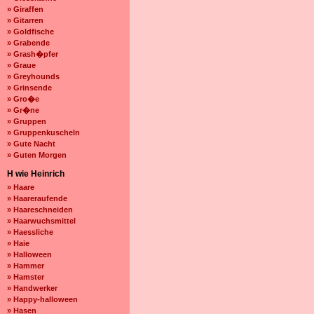
» Giraffen
» Gitarren
» Goldfische
» Grabende
» Grash�pfer
» Graue
» Greyhounds
» Grinsende
» Gro�e
» Gr�ne
» Gruppen
» Gruppenkuscheln
» Gute Nacht
» Guten Morgen
H wie Heinrich
» Haare
» Haareraufende
» Haareschneiden
» Haarwuchsmittel
» Haessliche
» Haie
» Halloween
» Hammer
» Hamster
» Handwerker
» Happy-halloween
» Hasen