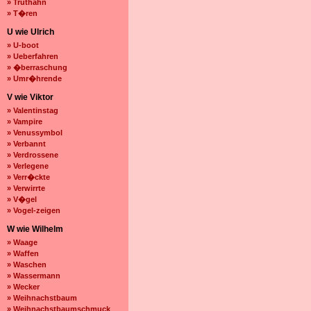
» Truthahn
» T�ren
U wie Ulrich
» U-boot
» Ueberfahren
» �berraschung
» Umr�hrende
V wie Viktor
» Valentinstag
» Vampire
» Venussymbol
» Verbannt
» Verdrossene
» Verlegene
» Verr�ckte
» Verwirrte
» V�gel
» Vogel-zeigen
W wie Wilhelm
» Waage
» Waffen
» Waschen
» Wassermann
» Wecker
» Weihnachstbaum
» Weihnachstbaumschmuck