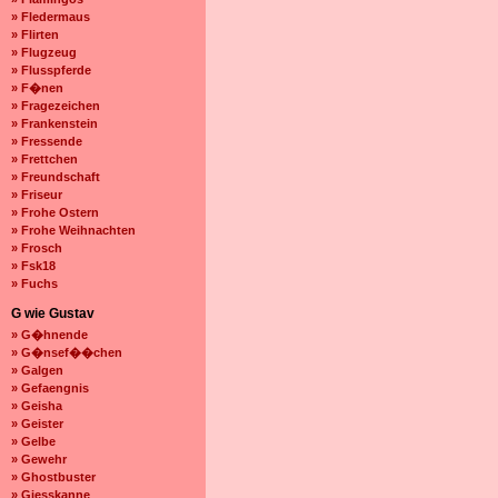
» Fledermaus
» Flirten
» Flugzeug
» Flusspferde
» F�nen
» Fragezeichen
» Frankenstein
» Fressende
» Frettchen
» Freundschaft
» Friseur
» Frohe Ostern
» Frohe Weihnachten
» Frosch
» Fsk18
» Fuchs
G wie Gustav
» G�hnende
» G�nsef��chen
» Galgen
» Gefaengnis
» Geisha
» Geister
» Gelbe
» Gewehr
» Ghostbuster
» Giesskanne