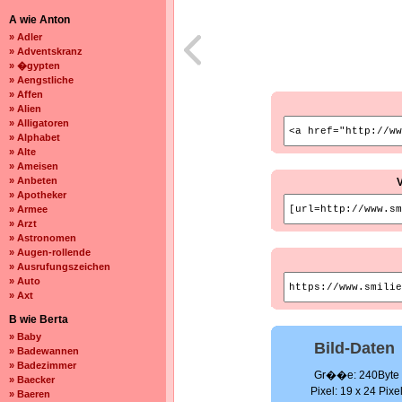
A wie Anton
» Adler
» Adventskranz
» �gypten
» Aengstliche
» Affen
» Alien
» Alligatoren
» Alphabet
» Alte
» Ameisen
» Anbeten
» Apotheker
» Armee
» Arzt
» Astronomen
» Augen-rollende
» Ausrufungszeichen
» Auto
» Axt
B wie Berta
» Baby
Bild-Daten
» Badewannen
» Badezimmer
Gr��e: 240Byte
» Baecker
Pixel: 19 x 24 Pixe
» Baeren