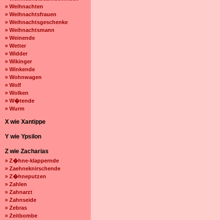
» Weihnachten
» Weihnachtsfrauen
» Weihnachtsgeschenke
» Weihnachtsmann
» Weinende
» Wetter
» Widder
» Wikinger
» Winkende
» Wohnwagen
» Wolf
» Wolken
» W�tende
» Wurm
X wie Xantippe
Y wie Ypsilon
Z wie Zacharias
» Z�hne-klappernde
» Zaehneknirschende
» Z�hneputzen
» Zahlen
» Zahnarzt
» Zahnseide
» Zebras
» Zeitbombe