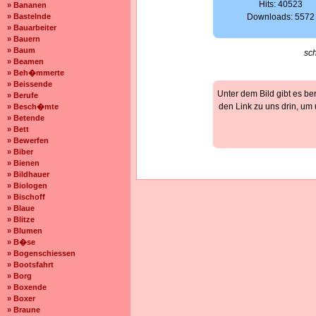
Hits: 40523
» Bananen
» Bastelnde
Downloads: 5572
» Bauarbeiter
» Bauern
» Baum
sc
» Beamen
» Beh�mmerte
» Beissende
Unter dem Bild gibt es be
» Berufe
den Link zu uns drin, um
» Besch�mte
» Betende
» Bett
» Bewerfen
» Biber
» Bienen
» Bildhauer
» Biologen
» Bischoff
» Blaue
» Blitze
» Blumen
» B�se
» Bogenschiessen
» Bootsfahrt
» Borg
» Boxende
» Boxer
» Braune