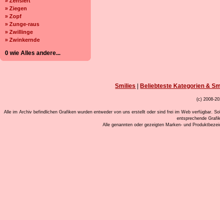
» Zensiert
» Ziegen
» Zopf
» Zunge-raus
» Zwillinge
» Zwinkernde
0 wie Alles andere...
Smilies
|
Beliebteste Kategorien & Sm
(c) 2008-20
Alle im Archiv befindlichen Grafiken wurden entweder von uns erstellt oder sind frei im Web verfügbar. So
entsprechende Grafi
Alle genannten oder gezeigten Marken- und Produktbeze