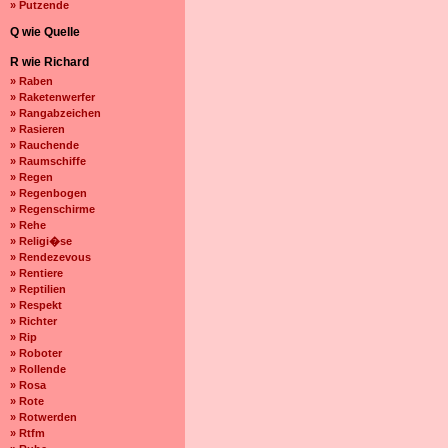
» Putzende
Q wie Quelle
R wie Richard
» Raben
» Raketenwerfer
» Rangabzeichen
» Rasieren
» Rauchende
» Raumschiffe
» Regen
» Regenbogen
» Regenschirme
» Rehe
» Religi�se
» Rendezevous
» Rentiere
» Reptilien
» Respekt
» Richter
» Rip
» Roboter
» Rollende
» Rosa
» Rote
» Rotwerden
» Rtfm