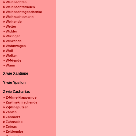
» Weihnachten
» Weihnachtsfrauen
» Weihnachtsgeschenke
» Weihnachtsmann
» Weinende
» Wetter
» Widder
» Wikinger
» Winkende
» Wohnwagen
» Wolf
» Wolken
» W�tende
» Wurm
X wie Xantippe
Y wie Ypsilon
Z wie Zacharias
» Z�hne-klappernde
» Zaehneknirschende
» Z�hneputzen
» Zahlen
» Zahnarzt
» Zahnseide
» Zebras
» Zeitbombe