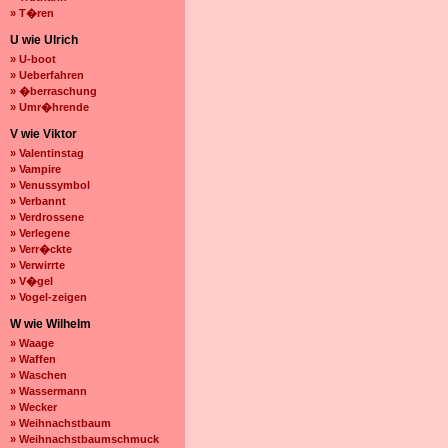
» T�ren
U wie Ulrich
» U-boot
» Ueberfahren
» �berraschung
» Umr�hrende
V wie Viktor
» Valentinstag
» Vampire
» Venussymbol
» Verbannt
» Verdrossene
» Verlegene
» Verr�ckte
» Verwirrte
» V�gel
» Vogel-zeigen
W wie Wilhelm
» Waage
» Waffen
» Waschen
» Wassermann
» Wecker
» Weihnachstbaum
» Weihnachstbaumschmuck