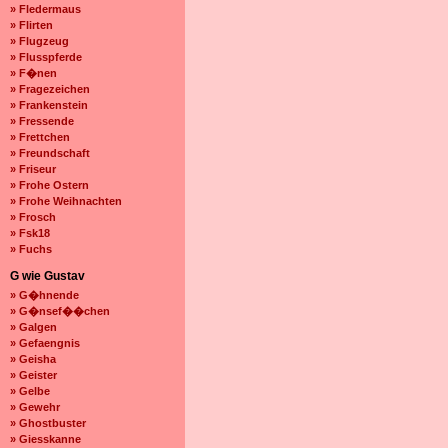
» Fledermaus
» Flirten
» Flugzeug
» Flusspferde
» F�nen
» Fragezeichen
» Frankenstein
» Fressende
» Frettchen
» Freundschaft
» Friseur
» Frohe Ostern
» Frohe Weihnachten
» Frosch
» Fsk18
» Fuchs
G wie Gustav
» G�hnende
» G�nsef��chen
» Galgen
» Gefaengnis
» Geisha
» Geister
» Gelbe
» Gewehr
» Ghostbuster
» Giesskanne