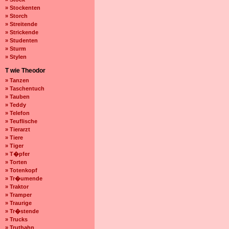
» Stockenten
» Storch
» Streitende
» Strickende
» Studenten
» Sturm
» Stylen
T wie Theodor
» Tanzen
» Taschentuch
» Tauben
» Teddy
» Telefon
» Teuflische
» Tierarzt
» Tiere
» Tiger
» T�pfer
» Torten
» Totenkopf
» Tr�umende
» Traktor
» Tramper
» Traurige
» Tr�stende
» Trucks
» Truthahn