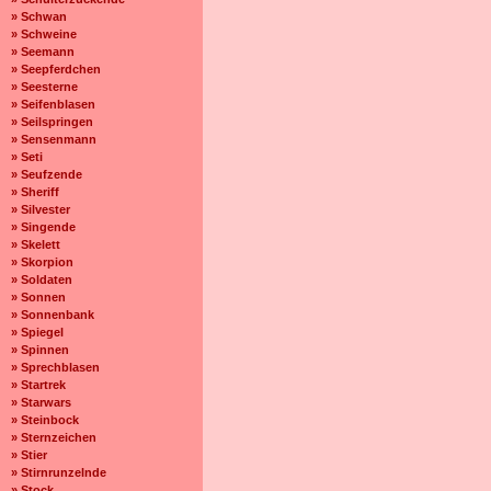
» Schwan
» Schweine
» Seemann
» Seepferdchen
» Seesterne
» Seifenblasen
» Seilspringen
» Sensenmann
» Seti
» Seufzende
» Sheriff
» Silvester
» Singende
» Skelett
» Skorpion
» Soldaten
» Sonnen
» Sonnenbank
» Spiegel
» Spinnen
» Sprechblasen
» Startrek
» Starwars
» Steinbock
» Sternzeichen
» Stier
» Stirnrunzelnde
» Stock