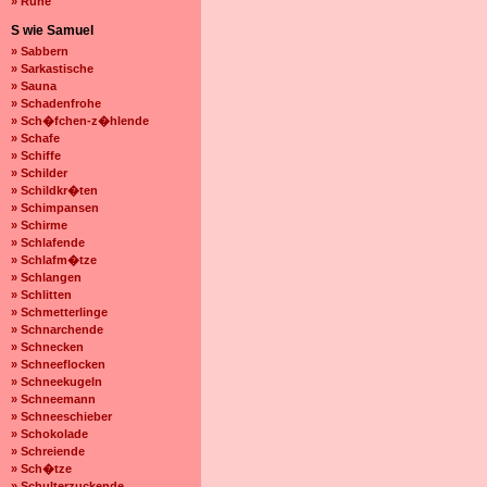
» Ruhe
S wie Samuel
» Sabbern
» Sarkastische
» Sauna
» Schadenfrohe
» Sch�fchen-z�hlende
» Schafe
» Schiffe
» Schilder
» Schildkr�ten
» Schimpansen
» Schirme
» Schlafende
» Schlafm�tze
» Schlangen
» Schlitten
» Schmetterlinge
» Schnarchende
» Schnecken
» Schneeflocken
» Schneekugeln
» Schneemann
» Schneeschieber
» Schokolade
» Schreiende
» Sch�tze
» Schulterzuckende