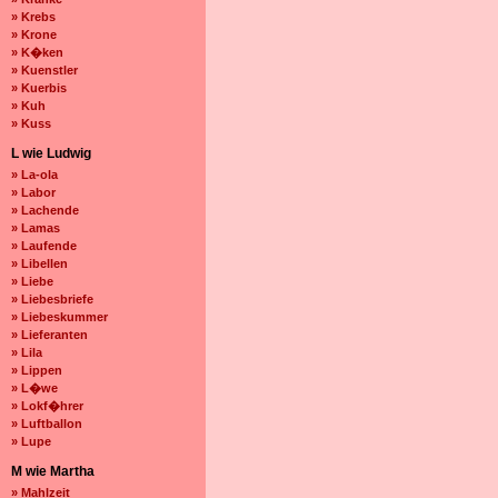
» Krebs
» Krone
» K�ken
» Kuenstler
» Kuerbis
» Kuh
» Kuss
L wie Ludwig
» La-ola
» Labor
» Lachende
» Lamas
» Laufende
» Libellen
» Liebe
» Liebesbriefe
» Liebeskummer
» Lieferanten
» Lila
» Lippen
» L�we
» Lokf�hrer
» Luftballon
» Lupe
M wie Martha
» Mahlzeit