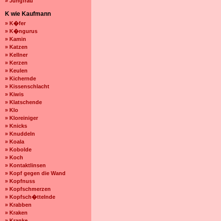
» Jungfrau
K wie Kaufmann
» K�fer
» K�ngurus
» Kamin
» Katzen
» Kellner
» Kerzen
» Keulen
» Kichernde
» Kissenschlacht
» Kiwis
» Klatschende
» Klo
» Kloreiniger
» Knicks
» Knuddeln
» Koala
» Kobolde
» Koch
» Kontaktlinsen
» Kopf gegen die Wand
» Kopfnuss
» Kopfschmerzen
» Kopfsch�ttelnde
» Krabben
» Kraken
» Kranke