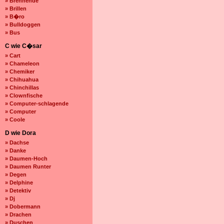
» Brennende
» Brillen
» B�ro
» Bulldoggen
» Bus
C wie C�sar
» Cart
» Chameleon
» Chemiker
» Chihuahua
» Chinchillas
» Clownfische
» Computer-schlagende
» Computer
» Coole
D wie Dora
» Dachse
» Danke
» Daumen-Hoch
» Daumen Runter
» Degen
» Delphine
» Detektiv
» Dj
» Dobermann
» Drachen
» Duschen