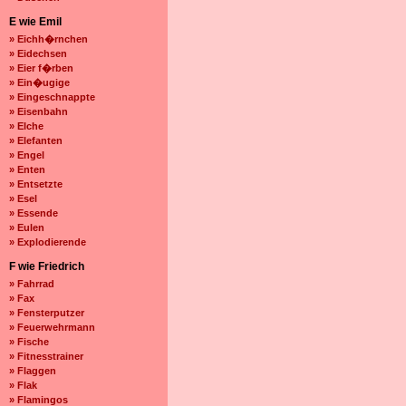
E wie Emil
» Eichh�rnchen
» Eidechsen
» Eier f�rben
» Ein�ugige
» Eingeschnappte
» Eisenbahn
» Elche
» Elefanten
» Engel
» Enten
» Entsetzte
» Esel
» Essende
» Eulen
» Explodierende
F wie Friedrich
» Fahrrad
» Fax
» Fensterputzer
» Feuerwehrmann
» Fische
» Fitnesstrainer
» Flaggen
» Flak
» Flamingos