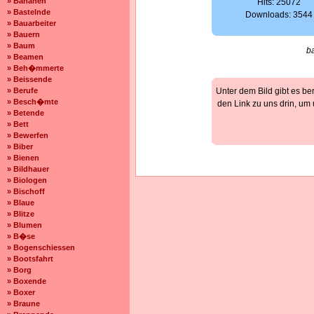
» Bananen
Hits: 25072
» Bastelnde
Downloads: 3544
» Bauarbeiter
» Bauern
» Baum
b
» Beamen
» Beh�mmerte
» Beissende
» Berufe
Unter dem Bild gibt es be
» Besch�mte
den Link zu uns drin, um
» Betende
» Bett
» Bewerfen
» Biber
» Bienen
» Bildhauer
» Biologen
» Bischoff
» Blaue
» Blitze
» Blumen
» B�se
» Bogenschiessen
» Bootsfahrt
» Borg
» Boxende
» Boxer
» Braune