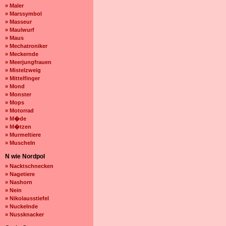
» Maler
» Marssymbol
» Masseur
» Maulwurf
» Maus
» Mechatroniker
» Meckernde
» Meerjungfrauen
» Mistelzweig
» Mittelfinger
» Mond
» Monster
» Mops
» Motorrad
» M�de
» M�tzen
» Murmeltiere
» Muscheln
N wie Nordpol
» Nacktschnecken
» Nagetiere
» Nashorn
» Nein
» Nikolausstiefel
» Nuckelnde
» Nussknacker