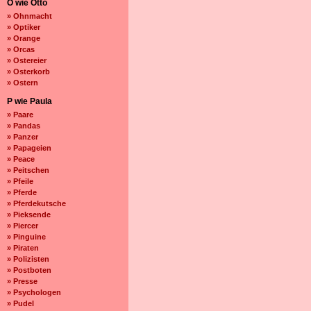
O wie Otto
» Ohnmacht
» Optiker
» Orange
» Orcas
» Ostereier
» Osterkorb
» Ostern
P wie Paula
» Paare
» Pandas
» Panzer
» Papageien
» Peace
» Peitschen
» Pfeile
» Pferde
» Pferdekutsche
» Pieksende
» Piercer
» Pinguine
» Piraten
» Polizisten
» Postboten
» Presse
» Psychologen
» Pudel