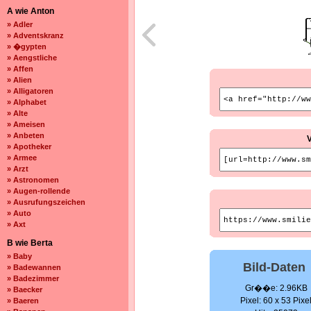
A wie Anton
» Adler
» Adventskranz
» �gypten
» Aengstliche
» Affen
» Alien
» Alligatoren
» Alphabet
» Alte
» Ameisen
» Anbeten
» Apotheker
» Armee
» Arzt
» Astronomen
» Augen-rollende
» Ausrufungszeichen
» Auto
» Axt
B wie Berta
» Baby
Bild-Daten
» Badewannen
» Badezimmer
Gr��e: 2.96KB
» Baecker
Pixel: 60 x 53 Pixe
» Baeren