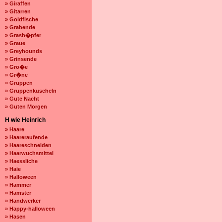
» Giraffen
» Gitarren
» Goldfische
» Grabende
» Grash�pfer
» Graue
» Greyhounds
» Grinsende
» Gro�e
» Gr�ne
» Gruppen
» Gruppenkuscheln
» Gute Nacht
» Guten Morgen
H wie Heinrich
» Haare
» Haareraufende
» Haareschneiden
» Haarwuchsmittel
» Haessliche
» Haie
» Halloween
» Hammer
» Hamster
» Handwerker
» Happy-halloween
» Hasen