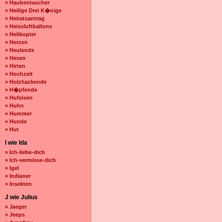
» Haubentaucher
» Heilige Drei K�nige
» Heiratsantrag
» Heissluftballons
» Helikopter
» Herzen
» Heulende
» Hexen
» Hirten
» Hochzeit
» Holzhackende
» H�pfende
» Hufeisen
» Huhn
» Hummer
» Hunde
» Hut
I wie Ida
» Ich-liebe-dich
» Ich-vermisse-dich
» Igel
» Indianer
» Insekten
J wie Julius
» Jaeger
» Jeeps