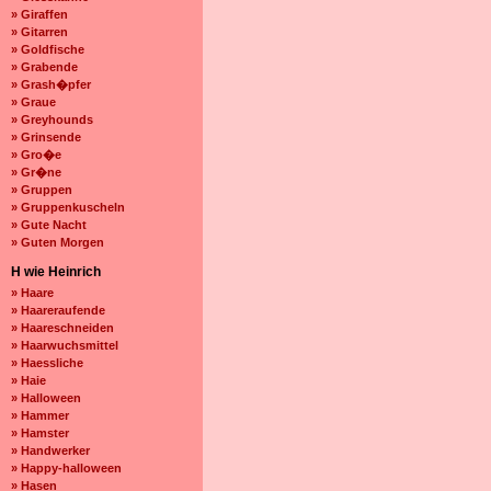
» Giraffen
» Gitarren
» Goldfische
» Grabende
» Grash�pfer
» Graue
» Greyhounds
» Grinsende
» Gro�e
» Gr�ne
» Gruppen
» Gruppenkuscheln
» Gute Nacht
» Guten Morgen
H wie Heinrich
» Haare
» Haareraufende
» Haareschneiden
» Haarwuchsmittel
» Haessliche
» Haie
» Halloween
» Hammer
» Hamster
» Handwerker
» Happy-halloween
» Hasen