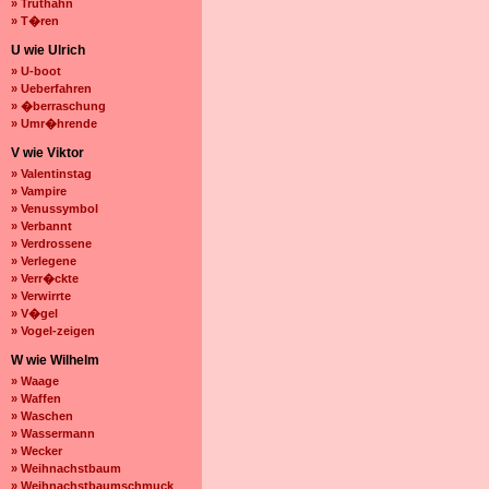
» Truthahn
» T�ren
U wie Ulrich
» U-boot
» Ueberfahren
» �berraschung
» Umr�hrende
V wie Viktor
» Valentinstag
» Vampire
» Venussymbol
» Verbannt
» Verdrossene
» Verlegene
» Verr�ckte
» Verwirrte
» V�gel
» Vogel-zeigen
W wie Wilhelm
» Waage
» Waffen
» Waschen
» Wassermann
» Wecker
» Weihnachstbaum
» Weihnachstbaumschmuck