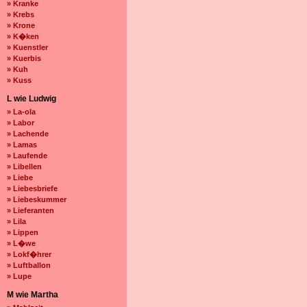
» Kranke
» Krebs
» Krone
» K�ken
» Kuenstler
» Kuerbis
» Kuh
» Kuss
L wie Ludwig
» La-ola
» Labor
» Lachende
» Lamas
» Laufende
» Libellen
» Liebe
» Liebesbriefe
» Liebeskummer
» Lieferanten
» Lila
» Lippen
» L�we
» Lokf�hrer
» Luftballon
» Lupe
M wie Martha