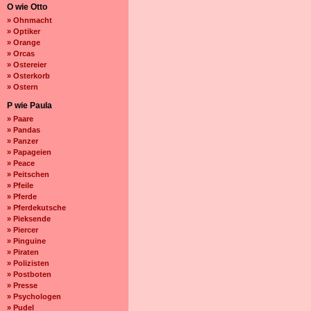
O wie Otto
» Ohnmacht
» Optiker
» Orange
» Orcas
» Ostereier
» Osterkorb
» Ostern
P wie Paula
» Paare
» Pandas
» Panzer
» Papageien
» Peace
» Peitschen
» Pfeile
» Pferde
» Pferdekutsche
» Pieksende
» Piercer
» Pinguine
» Piraten
» Polizisten
» Postboten
» Presse
» Psychologen
» Pudel