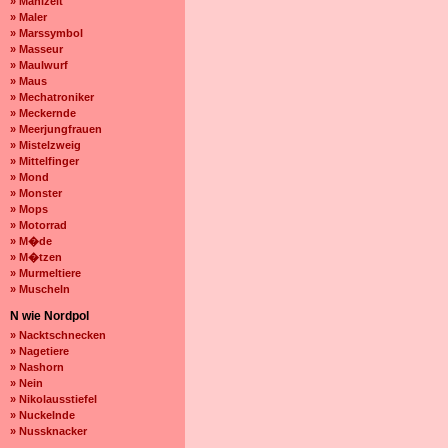
» Mahlzeit
» Maler
» Marssymbol
» Masseur
» Maulwurf
» Maus
» Mechatroniker
» Meckernde
» Meerjungfrauen
» Mistelzweig
» Mittelfinger
» Mond
» Monster
» Mops
» Motorrad
» M�de
» M�tzen
» Murmeltiere
» Muscheln
N wie Nordpol
» Nacktschnecken
» Nagetiere
» Nashorn
» Nein
» Nikolausstiefel
» Nuckelnde
» Nussknacker