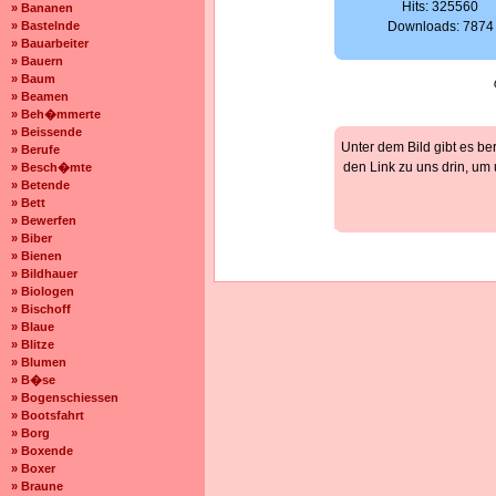
Hits: 325560
» Bananen
» Bastelnde
Downloads: 7874
» Bauarbeiter
» Bauern
» Baum
» Beamen
» Beh�mmerte
» Beissende
Unter dem Bild gibt es be
» Berufe
den Link zu uns drin, um
» Besch�mte
» Betende
» Bett
» Bewerfen
» Biber
» Bienen
» Bildhauer
» Biologen
» Bischoff
» Blaue
» Blitze
» Blumen
» B�se
» Bogenschiessen
» Bootsfahrt
» Borg
» Boxende
» Boxer
» Braune