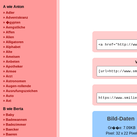
A wie Anton
» Adler
» Adventskranz
» �gypten
» Aengstliche
» Affen
» Alien
» Alligatoren
» Alphabet
» Alte
» Ameisen
» Anbeten
» Apotheker
» Armee
» Arzt
» Astronomen
» Augen-rollende
» Ausrufungszeichen
» Auto
» Axt
B wie Berta
» Baby
Bild-Daten
» Badewannen
» Badezimmer
Gr��e: 7.09KB
» Baecker
Pixel: 32 x 22 Pixe
» Baeren