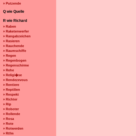
» Putzende
Q wie Quelle
R wie Richard
» Raben
» Raketenwerfer
» Rangabzeichen
» Rasieren
» Rauchende
» Raumschiffe
» Regen
» Regenbogen
» Regenschirme
» Rehe
» Religi�se
» Rendezevous
» Rentiere
» Reptilien
» Respekt
» Richter
» Rip
» Roboter
» Rollende
» Rosa
» Rote
» Rotwerden
» Rtfm