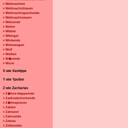
» Weihnachten
» Weihnachtsfrauen
» Weihnachtsgeschenke
» Weihnachtsmann
» Weinende
» Wetter
» Widder
» Wikinger
» Winkende
» Wohnwagen
» Wolf
» Wolken
» W�tende
» Wurm
X wie Xantippe
Y wie Ypsilon
Z wie Zacharias
» Z�hne-klappernde
» Zaehneknirschende
» Z�hneputzen
» Zahlen
» Zahnarzt
» Zahnseide
» Zebras
» Zeitbombe