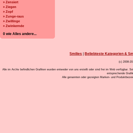
» Zensiert
» Ziegen
» Zopf
» Zunge-raus
» Zwillinge
» Zwinkernde
0 wie Alles andere...
Smilies
|
Beliebteste Kategorien & Sm
(c) 2008-20
Alle im Archiv befindlichen Grafiken wurden entweder von uns erstellt oder sind frei im Web verfügbar. So
entsprechende Grafi
Alle genannten oder gezeigten Marken- und Produktbeze