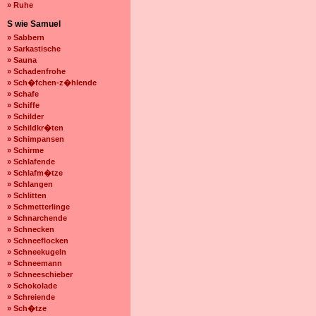
» Ruhe
S wie Samuel
» Sabbern
» Sarkastische
» Sauna
» Schadenfrohe
» Sch�fchen-z�hlende
» Schafe
» Schiffe
» Schilder
» Schildkr�ten
» Schimpansen
» Schirme
» Schlafende
» Schlafm�tze
» Schlangen
» Schlitten
» Schmetterlinge
» Schnarchende
» Schnecken
» Schneeflocken
» Schneekugeln
» Schneemann
» Schneeschieber
» Schokolade
» Schreiende
» Sch�tze