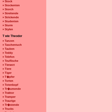
» Stock
» Stockenten
» Storch
» Streitende
» Strickende
» Studenten
» Sturm
» Stylen
T wie Theodor
» Tanzen
» Taschentuch
» Tauben
» Teddy
» Telefon
» Teuflische
» Tierarzt
» Tiere
» Tiger
» T�pfer
» Torten
» Totenkopf
» Tr�umende
» Traktor
» Tramper
» Traurige
» Tr�stende
» Trucks