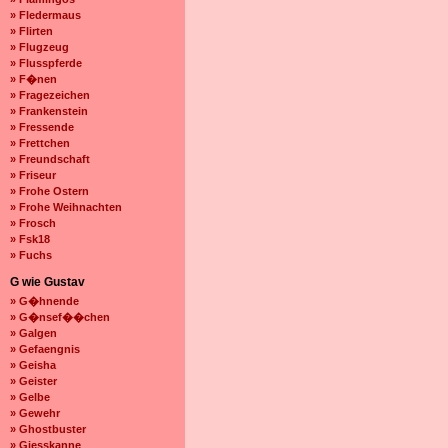
» Fledermaus
» Flirten
» Flugzeug
» Flusspferde
» F�nen
» Fragezeichen
» Frankenstein
» Fressende
» Frettchen
» Freundschaft
» Friseur
» Frohe Ostern
» Frohe Weihnachten
» Frosch
» Fsk18
» Fuchs
G wie Gustav
» G�hnende
» G�nsef��chen
» Galgen
» Gefaengnis
» Geisha
» Geister
» Gelbe
» Gewehr
» Ghostbuster
» Giesskanne