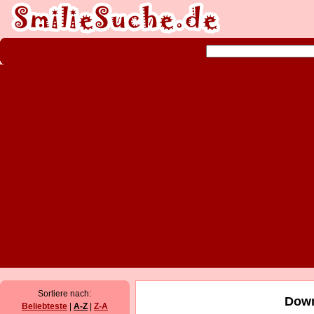
Sortiere nach:
Down
Beliebteste
|
A-Z
|
Z-A