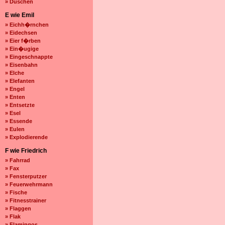
» Duschen
E wie Emil
» Eichh�rnchen
» Eidechsen
» Eier f�rben
» Ein�ugige
» Eingeschnappte
» Eisenbahn
» Elche
» Elefanten
» Engel
» Enten
» Entsetzte
» Esel
» Essende
» Eulen
» Explodierende
F wie Friedrich
» Fahrrad
» Fax
» Fensterputzer
» Feuerwehrmann
» Fische
» Fitnesstrainer
» Flaggen
» Flak
» Flamingos