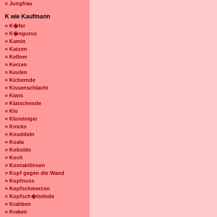
» Jungfrau
K wie Kaufmann
» K�fer
» K�ngurus
» Kamin
» Katzen
» Kellner
» Kerzen
» Keulen
» Kichernde
» Kissenschlacht
» Kiwis
» Klatschende
» Klo
» Kloreiniger
» Knicks
» Knuddeln
» Koala
» Kobolde
» Koch
» Kontaktlinsen
» Kopf gegen die Wand
» Kopfnuss
» Kopfschmerzen
» Kopfsch�ttelnde
» Krabben
» Kraken