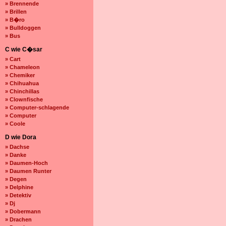
» Brennende
» Brillen
» B�ro
» Bulldoggen
» Bus
C wie C�sar
» Cart
» Chameleon
» Chemiker
» Chihuahua
» Chinchillas
» Clownfische
» Computer-schlagende
» Computer
» Coole
D wie Dora
» Dachse
» Danke
» Daumen-Hoch
» Daumen Runter
» Degen
» Delphine
» Detektiv
» Dj
» Dobermann
» Drachen