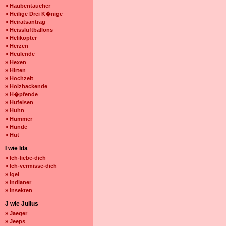
» Haubentaucher
» Heilige Drei K�nige
» Heiratsantrag
» Heissluftballons
» Helikopter
» Herzen
» Heulende
» Hexen
» Hirten
» Hochzeit
» Holzhackende
» H�pfende
» Hufeisen
» Huhn
» Hummer
» Hunde
» Hut
I wie Ida
» Ich-liebe-dich
» Ich-vermisse-dich
» Igel
» Indianer
» Insekten
J wie Julius
» Jaeger
» Jeeps