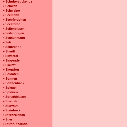
» Schulterzuckende
» Schwan
» Schweine
» Seemann
» Seepferdchen
» Seesterne
» Seifenblasen
» Seilspringen
» Sensenmann
» Seti
» Seufzende
» Sheriff
» Silvester
» Singende
» Skelett
» Skorpion
» Soldaten
» Sonnen
» Sonnenbank
» Spiegel
» Spinnen
» Sprechblasen
» Startrek
» Starwars
» Steinbock
» Sternzeichen
» Stier
» Stirnrunzelnde