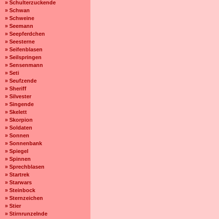
» Schulterzuckende
» Schwan
» Schweine
» Seemann
» Seepferdchen
» Seesterne
» Seifenblasen
» Seilspringen
» Sensenmann
» Seti
» Seufzende
» Sheriff
» Silvester
» Singende
» Skelett
» Skorpion
» Soldaten
» Sonnen
» Sonnenbank
» Spiegel
» Spinnen
» Sprechblasen
» Startrek
» Starwars
» Steinbock
» Sternzeichen
» Stier
» Stirnrunzelnde