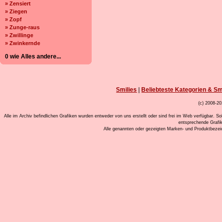
» Zensiert
» Ziegen
» Zopf
» Zunge-raus
» Zwillinge
» Zwinkernde
0 wie Alles andere...
Smilies
|
Beliebteste Kategorien & Sm
(c) 2008-20
Alle im Archiv befindlichen Grafiken wurden entweder von uns erstellt oder sind frei im Web verfügbar. So
entsprechende Grafi
Alle genannten oder gezeigten Marken- und Produktbeze