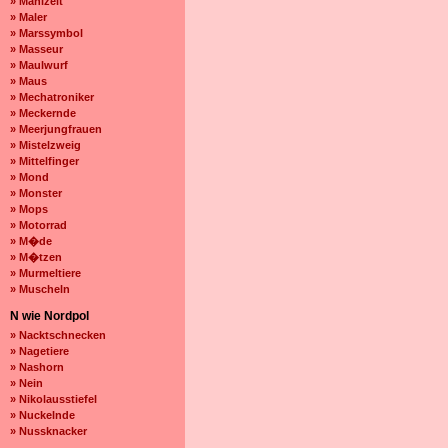
» Mahlzeit
» Maler
» Marssymbol
» Masseur
» Maulwurf
» Maus
» Mechatroniker
» Meckernde
» Meerjungfrauen
» Mistelzweig
» Mittelfinger
» Mond
» Monster
» Mops
» Motorrad
» M�de
» M�tzen
» Murmeltiere
» Muscheln
N wie Nordpol
» Nacktschnecken
» Nagetiere
» Nashorn
» Nein
» Nikolausstiefel
» Nuckelnde
» Nussknacker