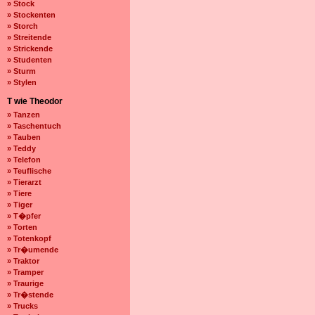
» Stock
» Stockenten
» Storch
» Streitende
» Strickende
» Studenten
» Sturm
» Stylen
T wie Theodor
» Tanzen
» Taschentuch
» Tauben
» Teddy
» Telefon
» Teuflische
» Tierarzt
» Tiere
» Tiger
» T�pfer
» Torten
» Totenkopf
» Tr�umende
» Traktor
» Tramper
» Traurige
» Tr�stende
» Trucks