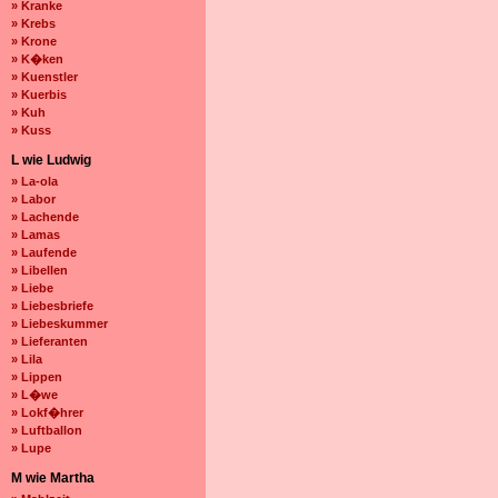
» Kranke
» Krebs
» Krone
» K�ken
» Kuenstler
» Kuerbis
» Kuh
» Kuss
L wie Ludwig
» La-ola
» Labor
» Lachende
» Lamas
» Laufende
» Libellen
» Liebe
» Liebesbriefe
» Liebeskummer
» Lieferanten
» Lila
» Lippen
» L�we
» Lokf�hrer
» Luftballon
» Lupe
M wie Martha