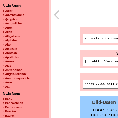
A wie Anton
» Adler
» Adventskranz
» �gypten
» Aengstliche
» Affen
» Alien
» Alligatoren
» Alphabet
» Alte
» Ameisen
» Anbeten
» Apotheker
» Armee
» Arzt
» Astronomen
» Augen-rollende
» Ausrufungszeichen
» Auto
» Axt
B wie Berta
» Baby
Bild-Daten
» Badewannen
» Badezimmer
Gr��e: 7.54KB
» Baecker
Pixel: 33 x 26 Pixe
» Baeren