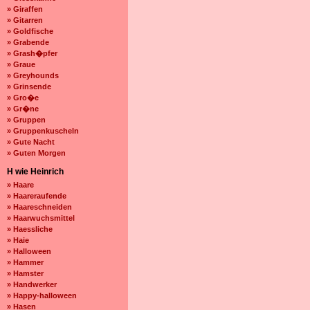
» Giraffen
» Gitarren
» Goldfische
» Grabende
» Grash�pfer
» Graue
» Greyhounds
» Grinsende
» Gro�e
» Gr�ne
» Gruppen
» Gruppenkuscheln
» Gute Nacht
» Guten Morgen
H wie Heinrich
» Haare
» Haareraufende
» Haareschneiden
» Haarwuchsmittel
» Haessliche
» Haie
» Halloween
» Hammer
» Hamster
» Handwerker
» Happy-halloween
» Hasen