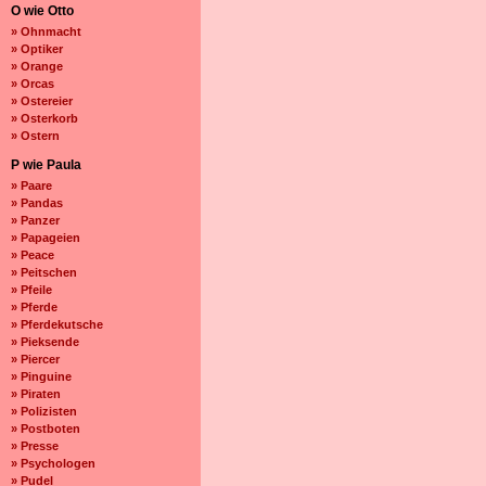
O wie Otto
» Ohnmacht
» Optiker
» Orange
» Orcas
» Ostereier
» Osterkorb
» Ostern
P wie Paula
» Paare
» Pandas
» Panzer
» Papageien
» Peace
» Peitschen
» Pfeile
» Pferde
» Pferdekutsche
» Pieksende
» Piercer
» Pinguine
» Piraten
» Polizisten
» Postboten
» Presse
» Psychologen
» Pudel