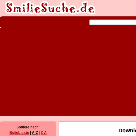
Sortiere nach:
Downlo
Beliebteste
|
A-Z
|
Z-A