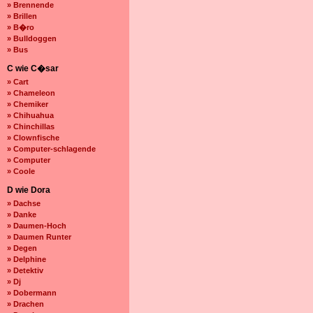
» Brennende
» Brillen
» B�ro
» Bulldoggen
» Bus
C wie C�sar
» Cart
» Chameleon
» Chemiker
» Chihuahua
» Chinchillas
» Clownfische
» Computer-schlagende
» Computer
» Coole
D wie Dora
» Dachse
» Danke
» Daumen-Hoch
» Daumen Runter
» Degen
» Delphine
» Detektiv
» Dj
» Dobermann
» Drachen