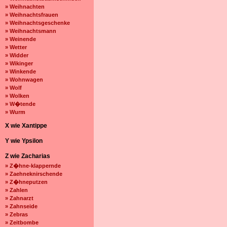
» Weihnachten
» Weihnachtsfrauen
» Weihnachtsgeschenke
» Weihnachtsmann
» Weinende
» Wetter
» Widder
» Wikinger
» Winkende
» Wohnwagen
» Wolf
» Wolken
» W�tende
» Wurm
X wie Xantippe
Y wie Ypsilon
Z wie Zacharias
» Z�hne-klappernde
» Zaehneknirschende
» Z�hneputzen
» Zahlen
» Zahnarzt
» Zahnseide
» Zebras
» Zeitbombe