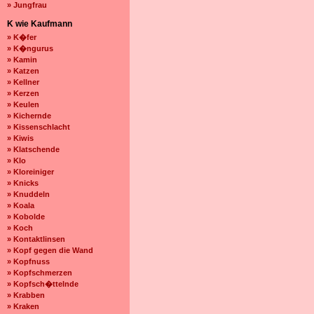
» Jungfrau
K wie Kaufmann
» K�fer
» K�ngurus
» Kamin
» Katzen
» Kellner
» Kerzen
» Keulen
» Kichernde
» Kissenschlacht
» Kiwis
» Klatschende
» Klo
» Kloreiniger
» Knicks
» Knuddeln
» Koala
» Kobolde
» Koch
» Kontaktlinsen
» Kopf gegen die Wand
» Kopfnuss
» Kopfschmerzen
» Kopfsch�ttelnde
» Krabben
» Kraken