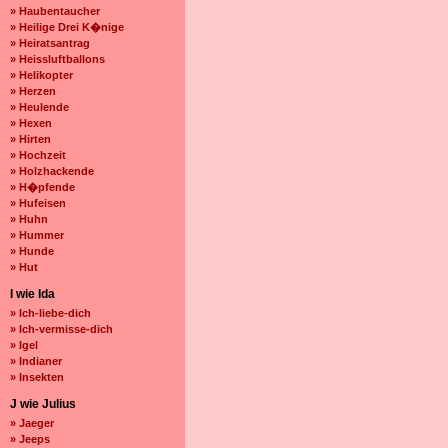
» Haubentaucher
» Heilige Drei K�nige
» Heiratsantrag
» Heissluftballons
» Helikopter
» Herzen
» Heulende
» Hexen
» Hirten
» Hochzeit
» Holzhackende
» H�pfende
» Hufeisen
» Huhn
» Hummer
» Hunde
» Hut
I wie Ida
» Ich-liebe-dich
» Ich-vermisse-dich
» Igel
» Indianer
» Insekten
J wie Julius
» Jaeger
» Jeeps