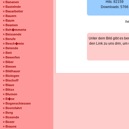
Hits: 82159
» Bananen
» Bastelnde
Downloads: 5766
» Bauarbeiter
» Bauern
» Baum
he
» Beamen
» Beh�mmerte
» Beissende
Unter dem Bild gibt es be
» Berufe
den Link zu uns drin, um
» Besch�mte
» Betende
» Bett
» Bewerfen
» Biber
» Bienen
» Bildhauer
» Biologen
» Bischoff
» Blaue
» Blitze
» Blumen
» B�se
» Bogenschiessen
» Bootsfahrt
» Borg
» Boxende
» Boxer
» Braune