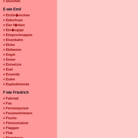
» Duschen
E wie Emil
» Eichh�rnchen
» Eidechsen
» Eier f�rben
» Ein�ugige
» Eingeschnappte
» Eisenbahn
» Elche
» Elefanten
» Engel
» Enten
» Entsetzte
» Esel
» Essende
» Eulen
» Explodierende
F wie Friedrich
» Fahrrad
» Fax
» Fensterputzer
» Feuerwehrmann
» Fische
» Fitnesstrainer
» Flaggen
» Flak
» Flamingos