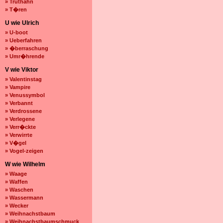
» Truthahn
» T�ren
U wie Ulrich
» U-boot
» Ueberfahren
» �berraschung
» Umr�hrende
V wie Viktor
» Valentinstag
» Vampire
» Venussymbol
» Verbannt
» Verdrossene
» Verlegene
» Verr�ckte
» Verwirrte
» V�gel
» Vogel-zeigen
W wie Wilhelm
» Waage
» Waffen
» Waschen
» Wassermann
» Wecker
» Weihnachstbaum
» Weihnachstbaumschmuck