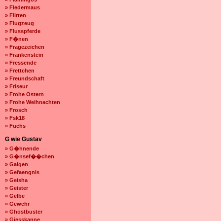
» Fledermaus
» Flirten
» Flugzeug
» Flusspferde
» F�nen
» Fragezeichen
» Frankenstein
» Fressende
» Frettchen
» Freundschaft
» Friseur
» Frohe Ostern
» Frohe Weihnachten
» Frosch
» Fsk18
» Fuchs
G wie Gustav
» G�hnende
» G�nsef��chen
» Galgen
» Gefaengnis
» Geisha
» Geister
» Gelbe
» Gewehr
» Ghostbuster
» Giesskanne