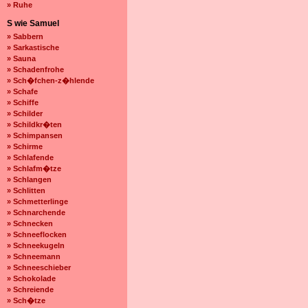
» Ruhe
S wie Samuel
» Sabbern
» Sarkastische
» Sauna
» Schadenfrohe
» Sch�fchen-z�hlende
» Schafe
» Schiffe
» Schilder
» Schildkr�ten
» Schimpansen
» Schirme
» Schlafende
» Schlafm�tze
» Schlangen
» Schlitten
» Schmetterlinge
» Schnarchende
» Schnecken
» Schneeflocken
» Schneekugeln
» Schneemann
» Schneeschieber
» Schokolade
» Schreiende
» Sch�tze