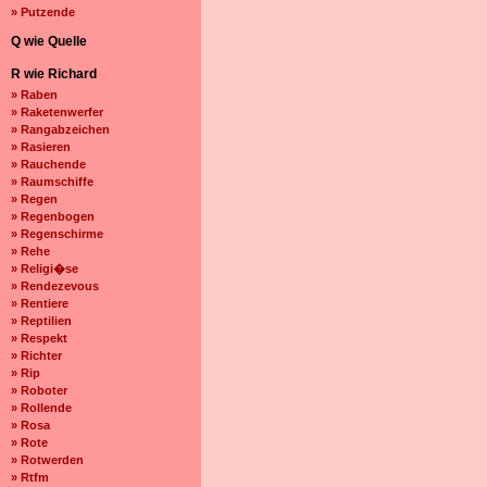
» Putzende
Q wie Quelle
R wie Richard
» Raben
» Raketenwerfer
» Rangabzeichen
» Rasieren
» Rauchende
» Raumschiffe
» Regen
» Regenbogen
» Regenschirme
» Rehe
» Religi�se
» Rendezevous
» Rentiere
» Reptilien
» Respekt
» Richter
» Rip
» Roboter
» Rollende
» Rosa
» Rote
» Rotwerden
» Rtfm