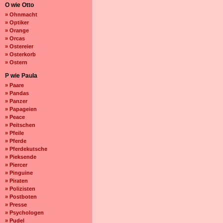
O wie Otto
» Ohnmacht
» Optiker
» Orange
» Orcas
» Ostereier
» Osterkorb
» Ostern
P wie Paula
» Paare
» Pandas
» Panzer
» Papageien
» Peace
» Peitschen
» Pfeile
» Pferde
» Pferdekutsche
» Pieksende
» Piercer
» Pinguine
» Piraten
» Polizisten
» Postboten
» Presse
» Psychologen
» Pudel