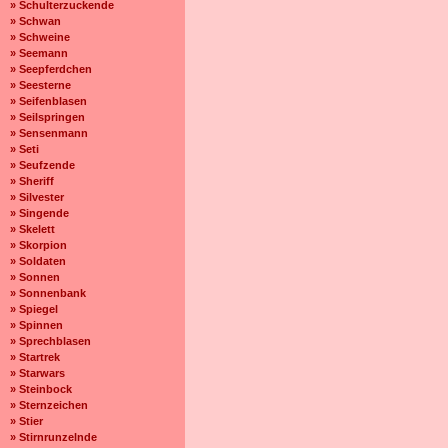
» Schulterzuckende
» Schwan
» Schweine
» Seemann
» Seepferdchen
» Seesterne
» Seifenblasen
» Seilspringen
» Sensenmann
» Seti
» Seufzende
» Sheriff
» Silvester
» Singende
» Skelett
» Skorpion
» Soldaten
» Sonnen
» Sonnenbank
» Spiegel
» Spinnen
» Sprechblasen
» Startrek
» Starwars
» Steinbock
» Sternzeichen
» Stier
» Stirnrunzelnde