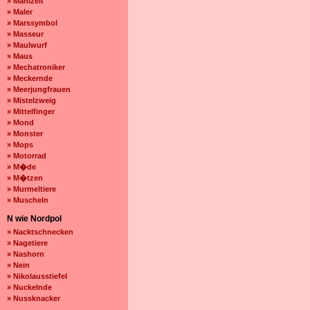
» Mahlzeit
» Maler
» Marssymbol
» Masseur
» Maulwurf
» Maus
» Mechatroniker
» Meckernde
» Meerjungfrauen
» Mistelzweig
» Mittelfinger
» Mond
» Monster
» Mops
» Motorrad
» M�de
» M�tzen
» Murmeltiere
» Muscheln
N wie Nordpol
» Nacktschnecken
» Nagetiere
» Nashorn
» Nein
» Nikolausstiefel
» Nuckelnde
» Nussknacker