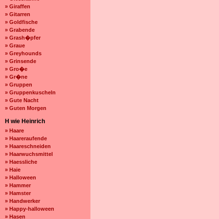
» Giraffen
» Gitarren
» Goldfische
» Grabende
» Grash�pfer
» Graue
» Greyhounds
» Grinsende
» Gro�e
» Gr�ne
» Gruppen
» Gruppenkuscheln
» Gute Nacht
» Guten Morgen
H wie Heinrich
» Haare
» Haareraufende
» Haareschneiden
» Haarwuchsmittel
» Haessliche
» Haie
» Halloween
» Hammer
» Hamster
» Handwerker
» Happy-halloween
» Hasen