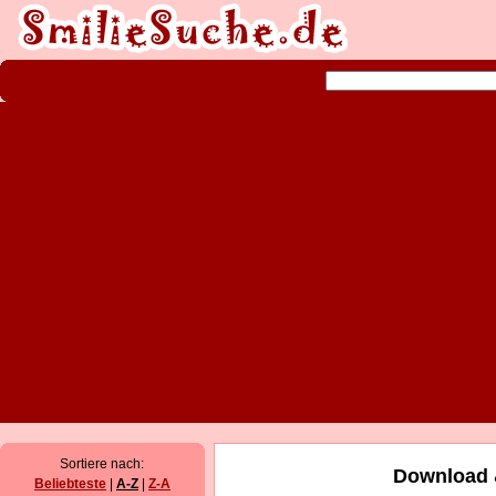
Sortiere nach:
Download &
Beliebteste
|
A-Z
|
Z-A