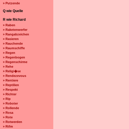
» Putzende
Q wie Quelle
R wie Richard
» Raben
» Raketenwerfer
» Rangabzeichen
» Rasieren
» Rauchende
» Raumschiffe
» Regen
» Regenbogen
» Regenschirme
» Rehe
» Religi�se
» Rendezevous
» Rentiere
» Reptilien
» Respekt
» Richter
» Rip
» Roboter
» Rollende
» Rosa
» Rote
» Rotwerden
» Rtfm