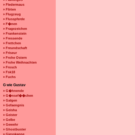
» Fledermaus
» Flirten
» Flugzeug
» Flusspferde
» F�nen
» Fragezeichen
» Frankenstein
» Fressende
» Frettchen
» Freundschaft
» Friseur
» Frohe Ostern
» Frohe Weihnachten
» Frosch
» Fsk18
» Fuchs
G wie Gustav
» G�hnende
» G�nsef��chen
» Galgen
» Gefaengnis
» Geisha
» Geister
» Gelbe
» Gewehr
» Ghostbuster
» Giesskanne