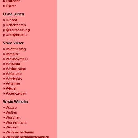
» Truthahn
» T�ren
U wie Ulrich
» U-boot
» Ueberfahren
» �berraschung
» Umr�hrende
V wie Viktor
» Valentinstag
» Vampire
» Venussymbol
» Verbannt
» Verdrossene
» Verlegene
» Verr�ckte
» Verwirrte
» V�gel
» Vogel-zeigen
W wie Wilhelm
» Waage
» Waffen
» Waschen
» Wassermann
» Wecker
» Weihnachstbaum
» Weihnachstbaumschmuck