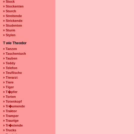
» Stock
» Stockenten
» Storch
» Streitende
» Strickende
» Studenten
» Sturm
» Stylen
T wie Theodor
» Tanzen
» Taschentuch
» Tauben
» Teddy
» Telefon
» Teuflische
» Tierarzt
» Tiere
» Tiger
» T�pfer
» Torten
» Totenkopf
» Tr�umende
» Traktor
» Tramper
» Traurige
» Tr�stende
» Trucks