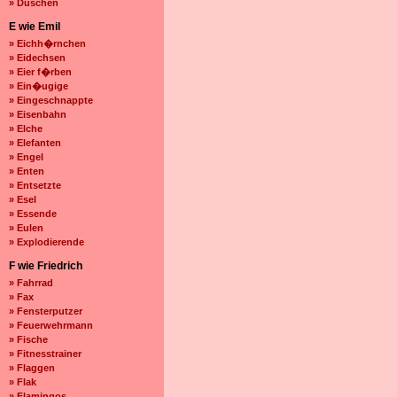
» Duschen
E wie Emil
» Eichh�rnchen
» Eidechsen
» Eier f�rben
» Ein�ugige
» Eingeschnappte
» Eisenbahn
» Elche
» Elefanten
» Engel
» Enten
» Entsetzte
» Esel
» Essende
» Eulen
» Explodierende
F wie Friedrich
» Fahrrad
» Fax
» Fensterputzer
» Feuerwehrmann
» Fische
» Fitnesstrainer
» Flaggen
» Flak
» Flamingos