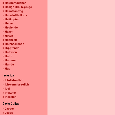
» Haubentaucher
» Heilige Drei K�nige
» Heiratsantrag
» Heissluftballons
» Helikopter
» Herzen
» Heulende
» Hexen
» Hirten
» Hochzeit
» Holzhackende
» H�pfende
» Hufeisen
» Huhn
» Hummer
» Hunde
» Hut
I wie Ida
» Ich-liebe-dich
» Ich-vermisse-dich
» Igel
» Indianer
» Insekten
J wie Julius
» Jaeger
» Jeeps