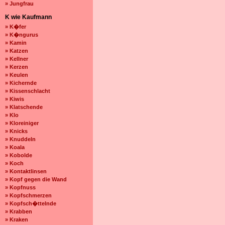
» Jungfrau
K wie Kaufmann
» K�fer
» K�ngurus
» Kamin
» Katzen
» Kellner
» Kerzen
» Keulen
» Kichernde
» Kissenschlacht
» Kiwis
» Klatschende
» Klo
» Kloreiniger
» Knicks
» Knuddeln
» Koala
» Kobolde
» Koch
» Kontaktlinsen
» Kopf gegen die Wand
» Kopfnuss
» Kopfschmerzen
» Kopfsch�ttelnde
» Krabben
» Kraken