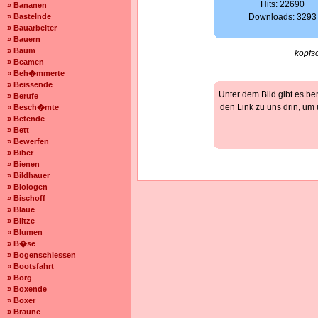
Hits: 22690
» Bananen
» Bastelnde
Downloads: 3293
» Bauarbeiter
» Bauern
» Baum
kopfs
» Beamen
» Beh�mmerte
» Beissende
Unter dem Bild gibt es be
» Berufe
den Link zu uns drin, um
» Besch�mte
» Betende
» Bett
» Bewerfen
» Biber
» Bienen
» Bildhauer
» Biologen
» Bischoff
» Blaue
» Blitze
» Blumen
» B�se
» Bogenschiessen
» Bootsfahrt
» Borg
» Boxende
» Boxer
» Braune