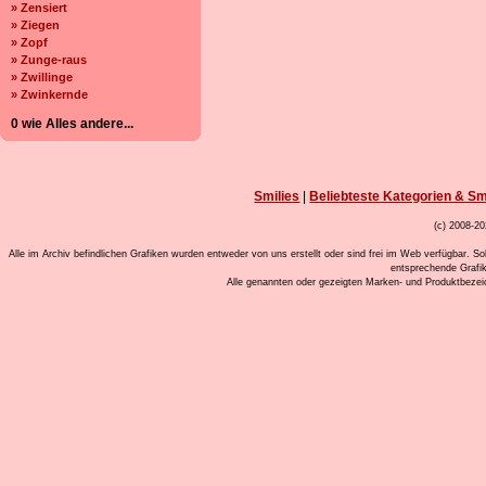
» Zensiert
» Ziegen
» Zopf
» Zunge-raus
» Zwillinge
» Zwinkernde
0 wie Alles andere...
Smilies
|
Beliebteste Kategorien & Sm
(c) 2008-20
Alle im Archiv befindlichen Grafiken wurden entweder von uns erstellt oder sind frei im Web verfügbar. So
entsprechende Grafi
Alle genannten oder gezeigten Marken- und Produktbeze