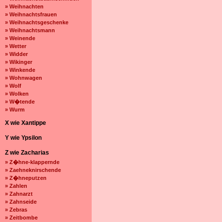
» Weihnachten
» Weihnachtsfrauen
» Weihnachtsgeschenke
» Weihnachtsmann
» Weinende
» Wetter
» Widder
» Wikinger
» Winkende
» Wohnwagen
» Wolf
» Wolken
» W�tende
» Wurm
X wie Xantippe
Y wie Ypsilon
Z wie Zacharias
» Z�hne-klappernde
» Zaehneknirschende
» Z�hneputzen
» Zahlen
» Zahnarzt
» Zahnseide
» Zebras
» Zeitbombe