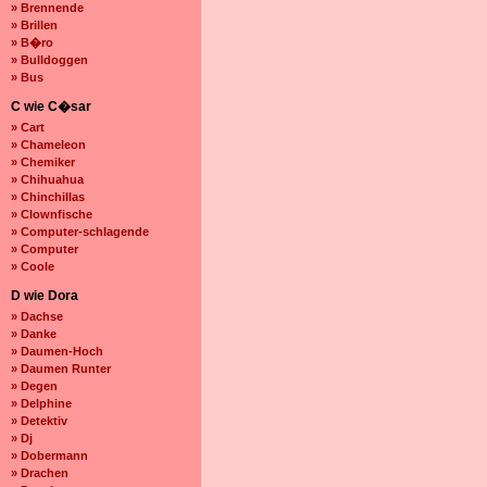
» Brennende
» Brillen
» B�ro
» Bulldoggen
» Bus
C wie C�sar
» Cart
» Chameleon
» Chemiker
» Chihuahua
» Chinchillas
» Clownfische
» Computer-schlagende
» Computer
» Coole
D wie Dora
» Dachse
» Danke
» Daumen-Hoch
» Daumen Runter
» Degen
» Delphine
» Detektiv
» Dj
» Dobermann
» Drachen