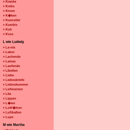
» Kranke
» Krebs
» Krone
» K�ken
» Kuenstler
» Kuerbis
» Kuh
» Kuss
L wie Ludwig
» La-ola
» Labor
» Lachende
» Lamas
» Laufende
» Libellen
» Liebe
» Liebesbriefe
» Liebeskummer
» Lieferanten
» Lila
» Lippen
» L�we
» Lokf�hrer
» Luftballon
» Lupe
M wie Martha