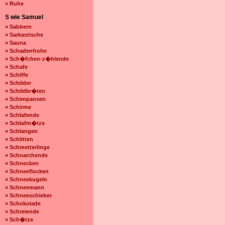
» Ruhe
S wie Samuel
» Sabbern
» Sarkastische
» Sauna
» Schadenfrohe
» Sch�fchen-z�hlende
» Schafe
» Schiffe
» Schilder
» Schildkr�ten
» Schimpansen
» Schirme
» Schlafende
» Schlafm�tze
» Schlangen
» Schlitten
» Schmetterlinge
» Schnarchende
» Schnecken
» Schneeflocken
» Schneekugeln
» Schneemann
» Schneeschieber
» Schokolade
» Schreiende
» Sch�tze