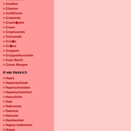
» Giraffen
» Gitarren
» Goldfische
» Grabende
» Grash�pfer
» Graue
» Greyhounds
» Grinsende
» Gro�e
» Gr�ne
» Gruppen
» Gruppenkuscheln
» Gute Nacht
» Guten Morgen
H wie Heinrich
» Haare
» Haareraufende
» Haareschneiden
» Haarwuchsmittel
» Haessliche
» Haie
» Halloween
» Hammer
» Hamster
» Handwerker
» Happy-halloween
» Hasen