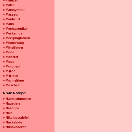
» Mahlzeit
» Maler
» Marssymbol
» Masseur
» Maulwurf
» Maus
» Mechatroniker
» Meckernde
» Meerjungfrauen
» Mistelzweig
» Mittelfinger
» Mond
» Monster
» Mops
» Motorrad
» M�de
» M�tzen
» Murmeltiere
» Muscheln
N wie Nordpol
» Nacktschnecken
» Nagetiere
» Nashorn
» Nein
» Nikolausstiefel
» Nuckelnde
» Nussknacker