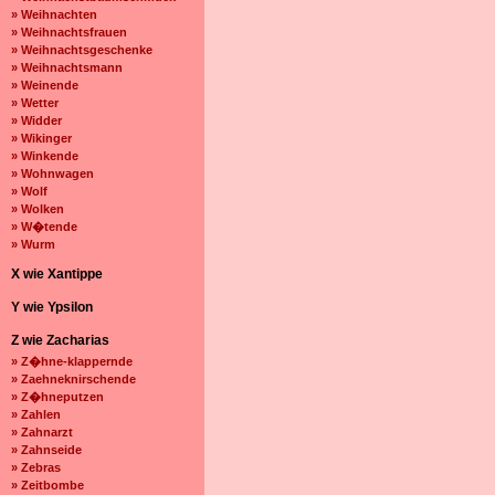
» Weihnachten
» Weihnachtsfrauen
» Weihnachtsgeschenke
» Weihnachtsmann
» Weinende
» Wetter
» Widder
» Wikinger
» Winkende
» Wohnwagen
» Wolf
» Wolken
» W�tende
» Wurm
X wie Xantippe
Y wie Ypsilon
Z wie Zacharias
» Z�hne-klappernde
» Zaehneknirschende
» Z�hneputzen
» Zahlen
» Zahnarzt
» Zahnseide
» Zebras
» Zeitbombe