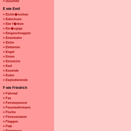
» Duschen
E wie Emil
» Eichh�rnchen
» Eidechsen
» Eier f�rben
» Ein�ugige
» Eingeschnappte
» Eisenbahn
» Elche
» Elefanten
» Engel
» Enten
» Entsetzte
» Esel
» Essende
» Eulen
» Explodierende
F wie Friedrich
» Fahrrad
» Fax
» Fensterputzer
» Feuerwehrmann
» Fische
» Fitnesstrainer
» Flaggen
» Flak
» Flamingos