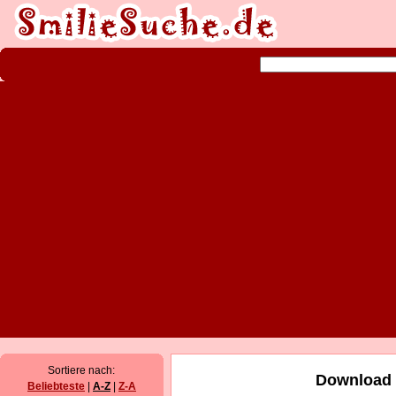
Sortiere nach:
Download 
Beliebteste
|
A-Z
|
Z-A