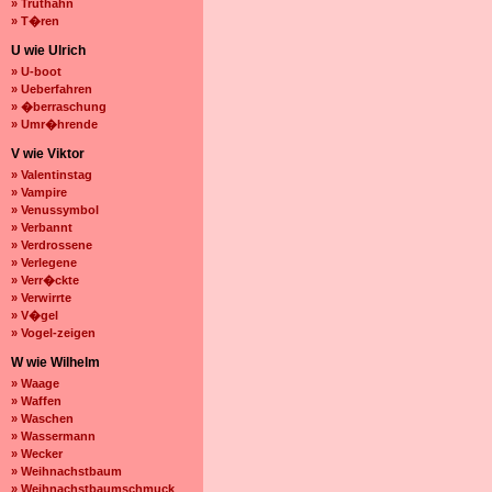
» Truthahn
» T�ren
U wie Ulrich
» U-boot
» Ueberfahren
» �berraschung
» Umr�hrende
V wie Viktor
» Valentinstag
» Vampire
» Venussymbol
» Verbannt
» Verdrossene
» Verlegene
» Verr�ckte
» Verwirrte
» V�gel
» Vogel-zeigen
W wie Wilhelm
» Waage
» Waffen
» Waschen
» Wassermann
» Wecker
» Weihnachstbaum
» Weihnachstbaumschmuck