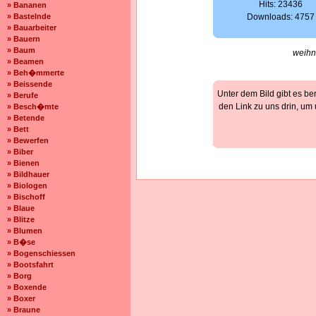
Hits: 23436
» Bananen
» Bastelnde
Downloads: 4757
» Bauarbeiter
» Bauern
» Baum
weihn
» Beamen
» Beh�mmerte
» Beissende
Unter dem Bild gibt es be
» Berufe
den Link zu uns drin, um
» Besch�mte
» Betende
» Bett
» Bewerfen
» Biber
» Bienen
» Bildhauer
» Biologen
» Bischoff
» Blaue
» Blitze
» Blumen
» B�se
» Bogenschiessen
» Bootsfahrt
» Borg
» Boxende
» Boxer
» Braune