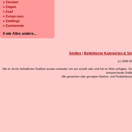
» Zensiert
» Ziegen
» Zopf
» Zunge-raus
» Zwillinge
» Zwinkernde
0 wie Alles andere...
Smilies
|
Beliebteste Kategorien & Sm
(c) 2008-20
Alle im Archiv befindlichen Grafiken wurden entweder von uns erstellt oder sind frei im Web verfügbar. So
entsprechende Grafi
Alle genannten oder gezeigten Marken- und Produktbeze