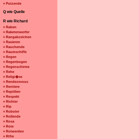
» Putzende
Q wie Quelle
R wie Richard
» Raben
» Raketenwerfer
» Rangabzeichen
» Rasieren
» Rauchende
» Raumschiffe
» Regen
» Regenbogen
» Regenschirme
» Rehe
» Religi�se
» Rendezevous
» Rentiere
» Reptilien
» Respekt
» Richter
» Rip
» Roboter
» Rollende
» Rosa
» Rote
» Rotwerden
» Rtfm