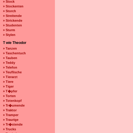
» Stock
» Stockenten
» Storch
» Streitende
» Strickende
» Studenten
» Sturm
» Stylen
T wie Theodor
» Tanzen
» Taschentuch
» Tauben
» Teddy
» Telefon
» Teuflische
» Tierarzt
» Tiere
» Tiger
» T�pfer
» Torten
» Totenkopf
» Tr�umende
» Traktor
» Tramper
» Traurige
» Tr�stende
» Trucks