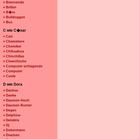
» Brennende
» Brillen
» B�ro
» Bulldoggen
» Bus
C wie C�sar
» Cart
» Chameleon
» Chemiker
» Chihuahua
» Chinchillas
» Clownfische
» Computer-schlagende
» Computer
» Coole
D wie Dora
» Dachse
» Danke
» Daumen-Hoch
» Daumen Runter
» Degen
» Delphine
» Detektiv
» Dj
» Dobermann
» Drachen