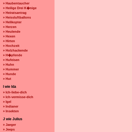
» Haubentaucher
» Heilige Drei K�nige
» Heiratsantrag
» Heissluftballons
» Helikopter
» Herzen
» Heulende
» Hexen
» Hirten
» Hochzeit
» Holzhackende
» H�pfende
» Hufeisen
» Huhn
» Hummer
» Hunde
» Hut
I wie Ida
» Ich-liebe-dich
» Ich-vermisse-dich
» Igel
» Indianer
» Insekten
J wie Julius
» Jaeger
» Jeeps