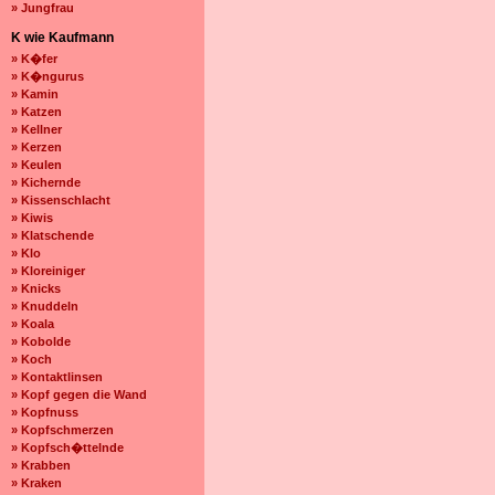
» Jungfrau
K wie Kaufmann
» K�fer
» K�ngurus
» Kamin
» Katzen
» Kellner
» Kerzen
» Keulen
» Kichernde
» Kissenschlacht
» Kiwis
» Klatschende
» Klo
» Kloreiniger
» Knicks
» Knuddeln
» Koala
» Kobolde
» Koch
» Kontaktlinsen
» Kopf gegen die Wand
» Kopfnuss
» Kopfschmerzen
» Kopfsch�ttelnde
» Krabben
» Kraken