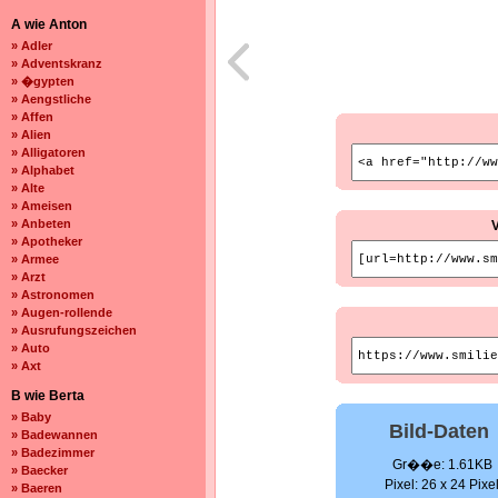
A wie Anton
» Adler
» Adventskranz
» �gypten
» Aengstliche
» Affen
» Alien
» Alligatoren
» Alphabet
» Alte
» Ameisen
» Anbeten
» Apotheker
» Armee
» Arzt
» Astronomen
» Augen-rollende
» Ausrufungszeichen
» Auto
» Axt
B wie Berta
» Baby
Bild-Daten
» Badewannen
» Badezimmer
Gr��e: 1.61KB
» Baecker
Pixel: 26 x 24 Pixe
» Baeren