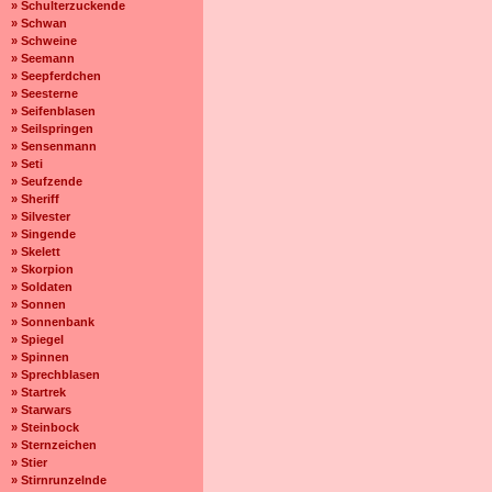
» Schulterzuckende
» Schwan
» Schweine
» Seemann
» Seepferdchen
» Seesterne
» Seifenblasen
» Seilspringen
» Sensenmann
» Seti
» Seufzende
» Sheriff
» Silvester
» Singende
» Skelett
» Skorpion
» Soldaten
» Sonnen
» Sonnenbank
» Spiegel
» Spinnen
» Sprechblasen
» Startrek
» Starwars
» Steinbock
» Sternzeichen
» Stier
» Stirnrunzelnde