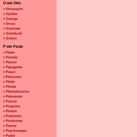
O wie Otto
» Ohnmacht
» Optiker
» Orange
» Orcas
» Ostereier
» Osterkorb
» Ostern
P wie Paula
» Paare
» Pandas
» Panzer
» Papageien
» Peace
» Peitschen
» Pfeile
» Pferde
» Pferdekutsche
» Pieksende
» Piercer
» Pinguine
» Piraten
» Polizisten
» Postboten
» Presse
» Psychologen
» Pudel