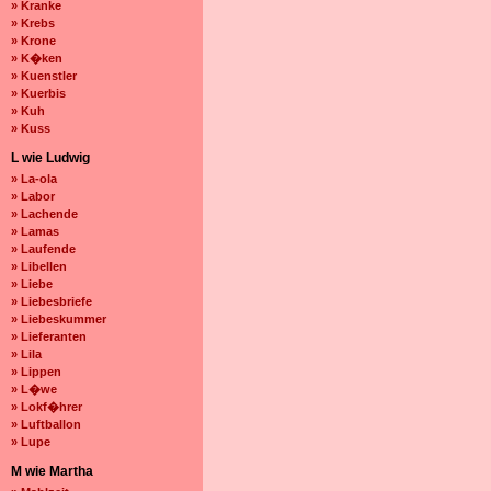
» Kranke
» Krebs
» Krone
» K�ken
» Kuenstler
» Kuerbis
» Kuh
» Kuss
L wie Ludwig
» La-ola
» Labor
» Lachende
» Lamas
» Laufende
» Libellen
» Liebe
» Liebesbriefe
» Liebeskummer
» Lieferanten
» Lila
» Lippen
» L�we
» Lokf�hrer
» Luftballon
» Lupe
M wie Martha