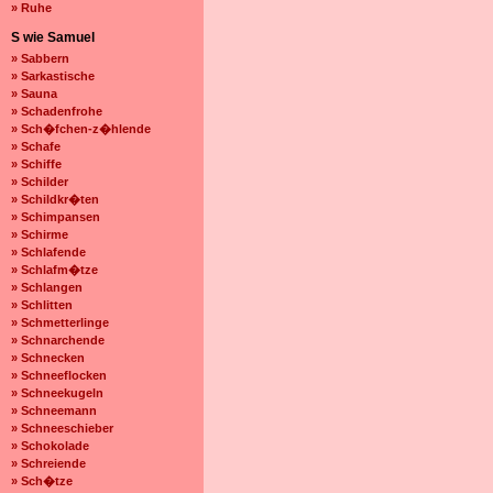
» Ruhe
S wie Samuel
» Sabbern
» Sarkastische
» Sauna
» Schadenfrohe
» Sch�fchen-z�hlende
» Schafe
» Schiffe
» Schilder
» Schildkr�ten
» Schimpansen
» Schirme
» Schlafende
» Schlafm�tze
» Schlangen
» Schlitten
» Schmetterlinge
» Schnarchende
» Schnecken
» Schneeflocken
» Schneekugeln
» Schneemann
» Schneeschieber
» Schokolade
» Schreiende
» Sch�tze