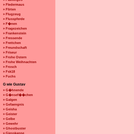
» Fledermaus
» Flirten
» Flugzeug
» Flusspferde
» F�nen
» Fragezeichen
» Frankenstein
» Fressende
» Frettchen
» Freundschaft
» Friseur
» Frohe Ostern
» Frohe Weihnachten
» Frosch
» Fsk18
» Fuchs
G wie Gustav
» G�hnende
» G�nsef��chen
» Galgen
» Gefaengnis
» Geisha
» Geister
» Gelbe
» Gewehr
» Ghostbuster
» Giesskanne