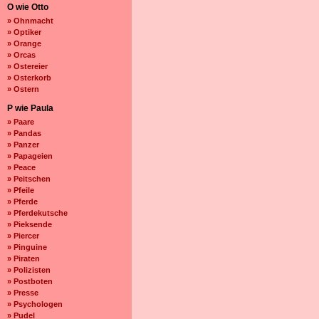
O wie Otto
» Ohnmacht
» Optiker
» Orange
» Orcas
» Ostereier
» Osterkorb
» Ostern
P wie Paula
» Paare
» Pandas
» Panzer
» Papageien
» Peace
» Peitschen
» Pfeile
» Pferde
» Pferdekutsche
» Pieksende
» Piercer
» Pinguine
» Piraten
» Polizisten
» Postboten
» Presse
» Psychologen
» Pudel