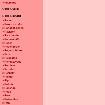
» Putzende
Q wie Quelle
R wie Richard
» Raben
» Raketenwerfer
» Rangabzeichen
» Rasieren
» Rauchende
» Raumschiffe
» Regen
» Regenbogen
» Regenschirme
» Rehe
» Religi�se
» Rendezevous
» Rentiere
» Reptilien
» Respekt
» Richter
» Rip
» Roboter
» Rollende
» Rosa
» Rote
» Rotwerden
» Rtfm