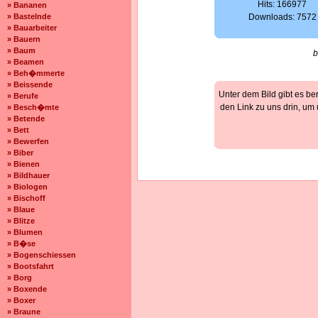
Hits: 166977
» Bananen
» Bastelnde
Downloads: 7572
» Bauarbeiter
» Bauern
» Baum
b
» Beamen
» Beh�mmerte
» Beissende
Unter dem Bild gibt es be
» Berufe
den Link zu uns drin, um
» Besch�mte
» Betende
» Bett
» Bewerfen
» Biber
» Bienen
» Bildhauer
» Biologen
» Bischoff
» Blaue
» Blitze
» Blumen
» B�se
» Bogenschiessen
» Bootsfahrt
» Borg
» Boxende
» Boxer
» Braune