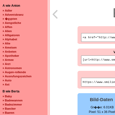
A wie Anton
» Adler
» Adventskranz
» �gypten
» Aengstliche
» Affen
» Alien
» Alligatoren
» Alphabet
» Alte
» Ameisen
» Anbeten
» Apotheker
» Armee
» Arzt
» Astronomen
» Augen-rollende
» Ausrufungszeichen
» Auto
» Axt
B wie Berta
» Baby
Bild-Daten
» Badewannen
» Badezimmer
Gr��e: 6.01KB
» Baecker
Pixel: 51 x 36 Pixe
» Baeren