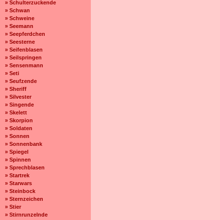
» Schulterzuckende
» Schwan
» Schweine
» Seemann
» Seepferdchen
» Seesterne
» Seifenblasen
» Seilspringen
» Sensenmann
» Seti
» Seufzende
» Sheriff
» Silvester
» Singende
» Skelett
» Skorpion
» Soldaten
» Sonnen
» Sonnenbank
» Spiegel
» Spinnen
» Sprechblasen
» Startrek
» Starwars
» Steinbock
» Sternzeichen
» Stier
» Stirnrunzelnde