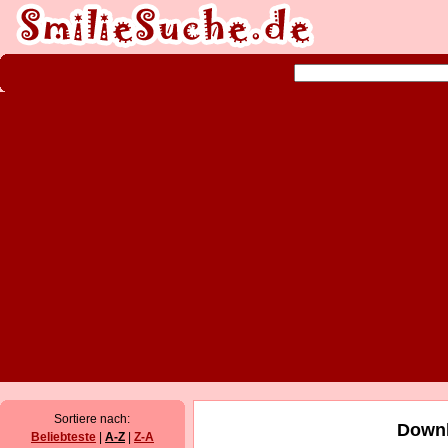
Sortiere nach:
Downl
Beliebteste
|
A-Z
|
Z-A