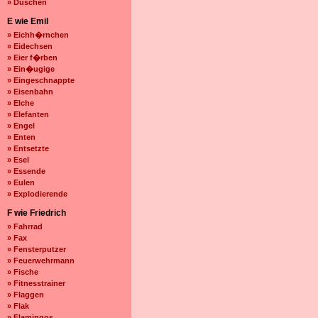
» Duschen
E wie Emil
» Eichh�rnchen
» Eidechsen
» Eier f�rben
» Ein�ugige
» Eingeschnappte
» Eisenbahn
» Elche
» Elefanten
» Engel
» Enten
» Entsetzte
» Esel
» Essende
» Eulen
» Explodierende
F wie Friedrich
» Fahrrad
» Fax
» Fensterputzer
» Feuerwehrmann
» Fische
» Fitnesstrainer
» Flaggen
» Flak
» Flamingos