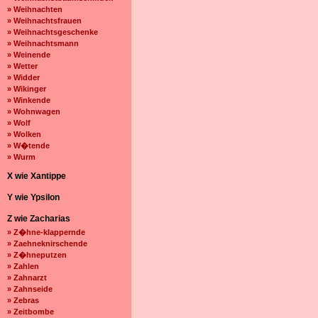
» Weihnachten
» Weihnachtsfrauen
» Weihnachtsgeschenke
» Weihnachtsmann
» Weinende
» Wetter
» Widder
» Wikinger
» Winkende
» Wohnwagen
» Wolf
» Wolken
» W�tende
» Wurm
X wie Xantippe
Y wie Ypsilon
Z wie Zacharias
» Z�hne-klappernde
» Zaehneknirschende
» Z�hneputzen
» Zahlen
» Zahnarzt
» Zahnseide
» Zebras
» Zeitbombe