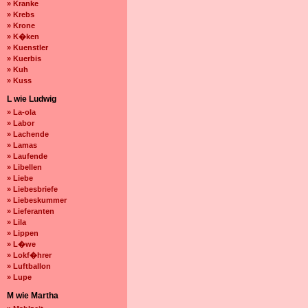
» Kranke
» Krebs
» Krone
» K�ken
» Kuenstler
» Kuerbis
» Kuh
» Kuss
L wie Ludwig
» La-ola
» Labor
» Lachende
» Lamas
» Laufende
» Libellen
» Liebe
» Liebesbriefe
» Liebeskummer
» Lieferanten
» Lila
» Lippen
» L�we
» Lokf�hrer
» Luftballon
» Lupe
M wie Martha