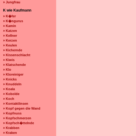
» Jungfrau
K wie Kaufmann
» K�fer
» K�ngurus
» Kamin
» Katzen
» Kellner
» Kerzen
» Keulen
» Kichernde
» Kissenschlacht
» Kiwis
» Klatschende
» Klo
» Kloreiniger
» Knicks
» Knuddeln
» Koala
» Kobolde
» Koch
» Kontaktlinsen
» Kopf gegen die Wand
» Kopfnuss
» Kopfschmerzen
» Kopfsch�ttelnde
» Krabben
» Kraken