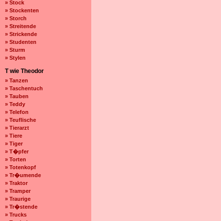
» Stock
» Stockenten
» Storch
» Streitende
» Strickende
» Studenten
» Sturm
» Stylen
T wie Theodor
» Tanzen
» Taschentuch
» Tauben
» Teddy
» Telefon
» Teuflische
» Tierarzt
» Tiere
» Tiger
» T�pfer
» Torten
» Totenkopf
» Tr�umende
» Traktor
» Tramper
» Traurige
» Tr�stende
» Trucks