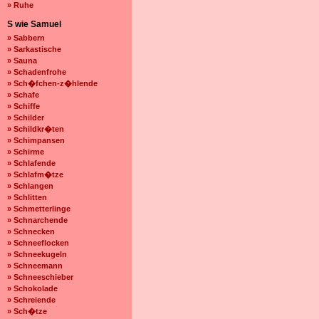
» Ruhe
S wie Samuel
» Sabbern
» Sarkastische
» Sauna
» Schadenfrohe
» Sch�fchen-z�hlende
» Schafe
» Schiffe
» Schilder
» Schildkr�ten
» Schimpansen
» Schirme
» Schlafende
» Schlafm�tze
» Schlangen
» Schlitten
» Schmetterlinge
» Schnarchende
» Schnecken
» Schneeflocken
» Schneekugeln
» Schneemann
» Schneeschieber
» Schokolade
» Schreiende
» Sch�tze