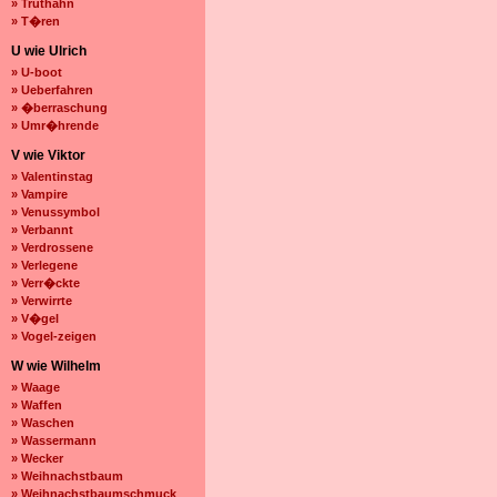
» Truthahn
» T�ren
U wie Ulrich
» U-boot
» Ueberfahren
» �berraschung
» Umr�hrende
V wie Viktor
» Valentinstag
» Vampire
» Venussymbol
» Verbannt
» Verdrossene
» Verlegene
» Verr�ckte
» Verwirrte
» V�gel
» Vogel-zeigen
W wie Wilhelm
» Waage
» Waffen
» Waschen
» Wassermann
» Wecker
» Weihnachstbaum
» Weihnachstbaumschmuck