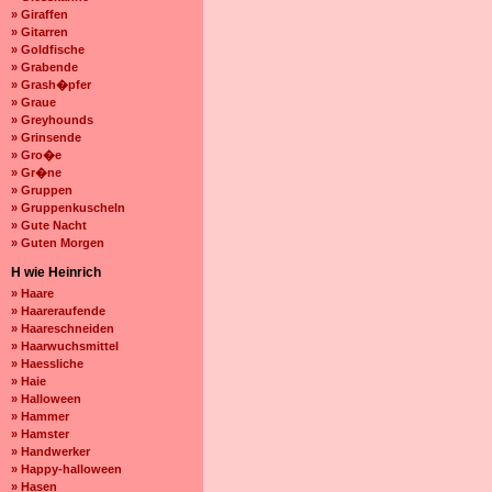
» Giraffen
» Gitarren
» Goldfische
» Grabende
» Grash�pfer
» Graue
» Greyhounds
» Grinsende
» Gro�e
» Gr�ne
» Gruppen
» Gruppenkuscheln
» Gute Nacht
» Guten Morgen
H wie Heinrich
» Haare
» Haareraufende
» Haareschneiden
» Haarwuchsmittel
» Haessliche
» Haie
» Halloween
» Hammer
» Hamster
» Handwerker
» Happy-halloween
» Hasen