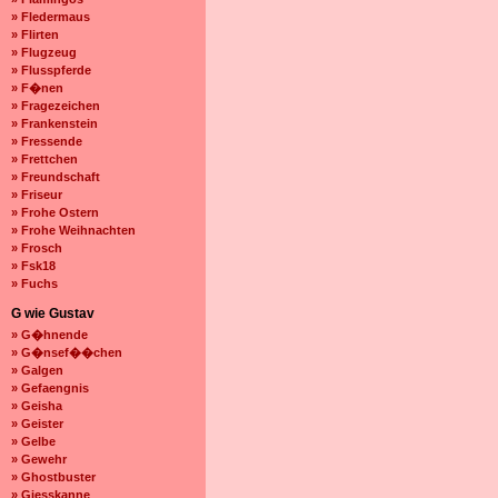
» Fledermaus
» Flirten
» Flugzeug
» Flusspferde
» F�nen
» Fragezeichen
» Frankenstein
» Fressende
» Frettchen
» Freundschaft
» Friseur
» Frohe Ostern
» Frohe Weihnachten
» Frosch
» Fsk18
» Fuchs
G wie Gustav
» G�hnende
» G�nsef��chen
» Galgen
» Gefaengnis
» Geisha
» Geister
» Gelbe
» Gewehr
» Ghostbuster
» Giesskanne