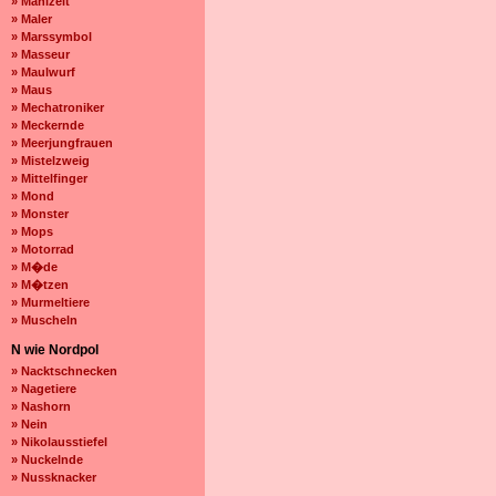
» Mahlzeit
» Maler
» Marssymbol
» Masseur
» Maulwurf
» Maus
» Mechatroniker
» Meckernde
» Meerjungfrauen
» Mistelzweig
» Mittelfinger
» Mond
» Monster
» Mops
» Motorrad
» M�de
» M�tzen
» Murmeltiere
» Muscheln
N wie Nordpol
» Nacktschnecken
» Nagetiere
» Nashorn
» Nein
» Nikolausstiefel
» Nuckelnde
» Nussknacker