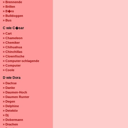
» Brennende
» Brillen
» B�ro
» Bulldoggen
» Bus
C wie C�sar
» Cart
» Chameleon
» Chemiker
» Chihuahua
» Chinchillas
» Clownfische
» Computer-schlagende
» Computer
» Coole
D wie Dora
» Dachse
» Danke
» Daumen-Hoch
» Daumen Runter
» Degen
» Delphine
» Detektiv
» Dj
» Dobermann
» Drachen