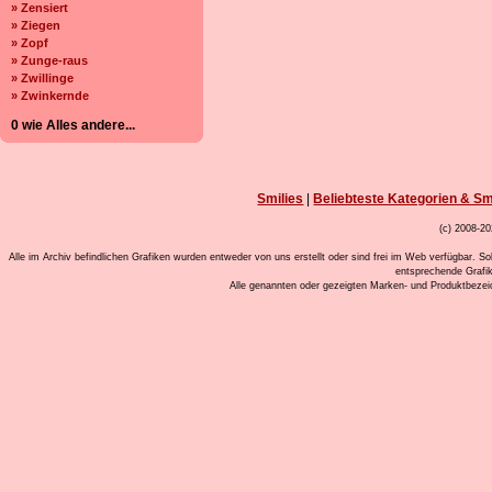
» Zensiert
» Ziegen
» Zopf
» Zunge-raus
» Zwillinge
» Zwinkernde
0 wie Alles andere...
Smilies
|
Beliebteste Kategorien & Sm
(c) 2008-20
Alle im Archiv befindlichen Grafiken wurden entweder von uns erstellt oder sind frei im Web verfügbar. So
entsprechende Grafi
Alle genannten oder gezeigten Marken- und Produktbeze