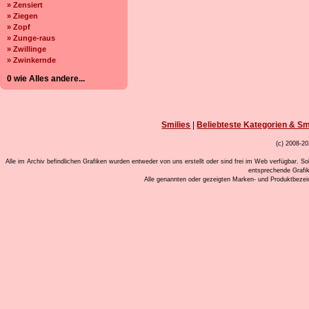
» Zensiert
» Ziegen
» Zopf
» Zunge-raus
» Zwillinge
» Zwinkernde
0 wie Alles andere...
Smilies
|
Beliebteste Kategorien & Sm
(c) 2008-20
Alle im Archiv befindlichen Grafiken wurden entweder von uns erstellt oder sind frei im Web verfügbar. So
entsprechende Grafi
Alle genannten oder gezeigten Marken- und Produktbeze