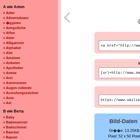
A wie Anton
» Adler
» Adventskranz
» �gypten
» Aengstliche
» Affen
» Alien
» Alligatoren
» Alphabet
» Alte
» Ameisen
» Anbeten
» Apotheker
» Armee
» Arzt
» Astronomen
» Augen-rollende
» Ausrufungszeichen
» Auto
» Axt
B wie Berta
» Baby
Bild-Daten
» Badewannen
» Badezimmer
Gr��e: 13.25KB
» Baecker
Pixel: 52 x 50 Pixe
» Baeren