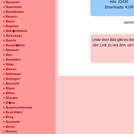
Hits: 42430
» Bananen
» Bastelnde
Downloads: 4199
» Bauarbeiter
» Bauern
» Baum
weihn
» Beamen
» Beh�mmerte
» Beissende
Unter dem Bild gibt es be
» Berufe
den Link zu uns drin, um
» Besch�mte
» Betende
» Bett
» Bewerfen
» Biber
» Bienen
» Bildhauer
» Biologen
» Bischoff
» Blaue
» Blitze
» Blumen
» B�se
» Bogenschiessen
» Bootsfahrt
» Borg
» Boxende
» Boxer
» Braune