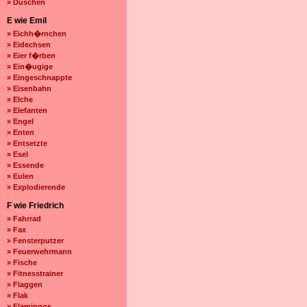
» Duschen
E wie Emil
» Eichh�rnchen
» Eidechsen
» Eier f�rben
» Ein�ugige
» Eingeschnappte
» Eisenbahn
» Elche
» Elefanten
» Engel
» Enten
» Entsetzte
» Esel
» Essende
» Eulen
» Explodierende
F wie Friedrich
» Fahrrad
» Fax
» Fensterputzer
» Feuerwehrmann
» Fische
» Fitnesstrainer
» Flaggen
» Flak
» Flamingos