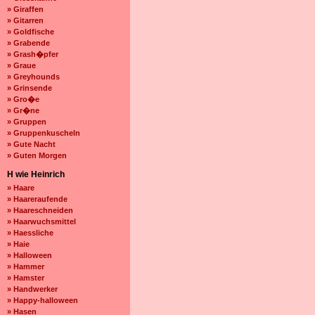
» Giraffen
» Gitarren
» Goldfische
» Grabende
» Grash�pfer
» Graue
» Greyhounds
» Grinsende
» Gro�e
» Gr�ne
» Gruppen
» Gruppenkuscheln
» Gute Nacht
» Guten Morgen
H wie Heinrich
» Haare
» Haareraufende
» Haareschneiden
» Haarwuchsmittel
» Haessliche
» Haie
» Halloween
» Hammer
» Hamster
» Handwerker
» Happy-halloween
» Hasen