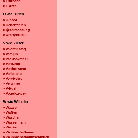
» Truthahn
» T�ren
U wie Ulrich
» U-boot
» Ueberfahren
» �berraschung
» Umr�hrende
V wie Viktor
» Valentinstag
» Vampire
» Venussymbol
» Verbannt
» Verdrossene
» Verlegene
» Verr�ckte
» Verwirrte
» V�gel
» Vogel-zeigen
W wie Wilhelm
» Waage
» Waffen
» Waschen
» Wassermann
» Wecker
» Weihnachstbaum
» Weihnachstbaumschmuck