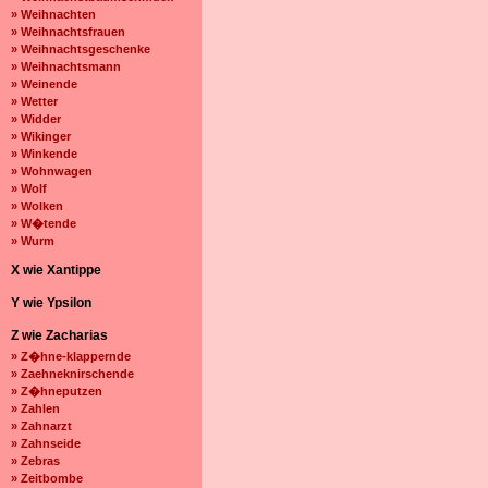
» Weihnachten
» Weihnachtsfrauen
» Weihnachtsgeschenke
» Weihnachtsmann
» Weinende
» Wetter
» Widder
» Wikinger
» Winkende
» Wohnwagen
» Wolf
» Wolken
» W�tende
» Wurm
X wie Xantippe
Y wie Ypsilon
Z wie Zacharias
» Z�hne-klappernde
» Zaehneknirschende
» Z�hneputzen
» Zahlen
» Zahnarzt
» Zahnseide
» Zebras
» Zeitbombe