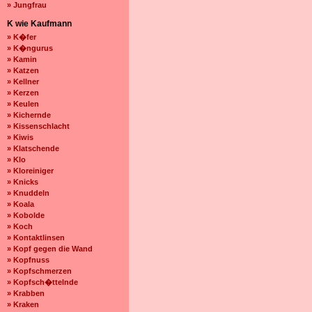
» Jungfrau
K wie Kaufmann
» K�fer
» K�ngurus
» Kamin
» Katzen
» Kellner
» Kerzen
» Keulen
» Kichernde
» Kissenschlacht
» Kiwis
» Klatschende
» Klo
» Kloreiniger
» Knicks
» Knuddeln
» Koala
» Kobolde
» Koch
» Kontaktlinsen
» Kopf gegen die Wand
» Kopfnuss
» Kopfschmerzen
» Kopfsch�ttelnde
» Krabben
» Kraken