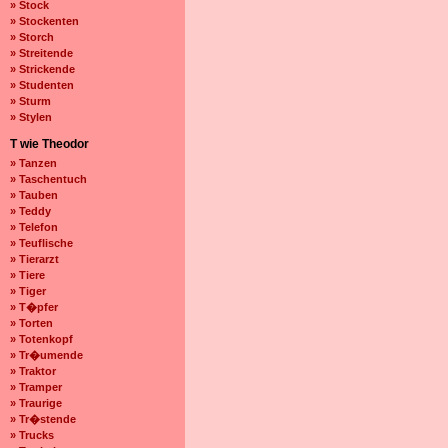
» Stock
» Stockenten
» Storch
» Streitende
» Strickende
» Studenten
» Sturm
» Stylen
T wie Theodor
» Tanzen
» Taschentuch
» Tauben
» Teddy
» Telefon
» Teuflische
» Tierarzt
» Tiere
» Tiger
» T�pfer
» Torten
» Totenkopf
» Tr�umende
» Traktor
» Tramper
» Traurige
» Tr�stende
» Trucks