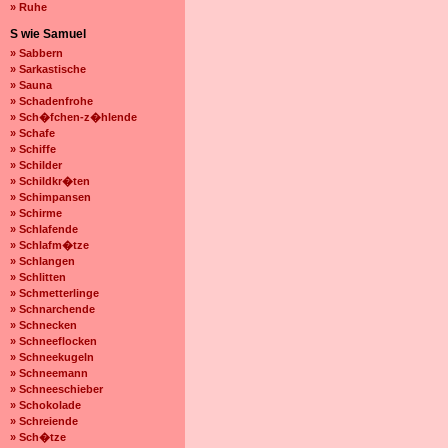
» Ruhe
S wie Samuel
» Sabbern
» Sarkastische
» Sauna
» Schadenfrohe
» Sch�fchen-z�hlende
» Schafe
» Schiffe
» Schilder
» Schildkr�ten
» Schimpansen
» Schirme
» Schlafende
» Schlafm�tze
» Schlangen
» Schlitten
» Schmetterlinge
» Schnarchende
» Schnecken
» Schneeflocken
» Schneekugeln
» Schneemann
» Schneeschieber
» Schokolade
» Schreiende
» Sch�tze