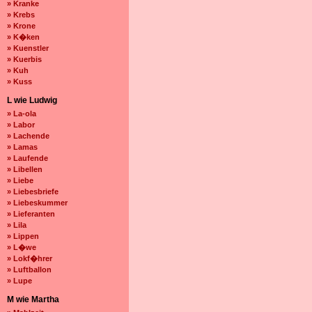
» Kranke
» Krebs
» Krone
» K�ken
» Kuenstler
» Kuerbis
» Kuh
» Kuss
L wie Ludwig
» La-ola
» Labor
» Lachende
» Lamas
» Laufende
» Libellen
» Liebe
» Liebesbriefe
» Liebeskummer
» Lieferanten
» Lila
» Lippen
» L�we
» Lokf�hrer
» Luftballon
» Lupe
M wie Martha