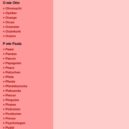
O wie Otto
» Ohnmacht
» Optiker
» Orange
» Orcas
» Ostereier
» Osterkorb
» Ostern
P wie Paula
» Paare
» Pandas
» Panzer
» Papageien
» Peace
» Peitschen
» Pfeile
» Pferde
» Pferdekutsche
» Pieksende
» Piercer
» Pinguine
» Piraten
» Polizisten
» Postboten
» Presse
» Psychologen
» Pudel