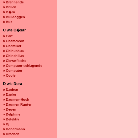
» Brennende
» Brillen
» B�ro
» Bulldoggen
» Bus
C wie C�sar
» Cart
» Chameleon
» Chemiker
» Chihuahua
» Chinchillas
» Clownfische
» Computer-schlagende
» Computer
» Coole
D wie Dora
» Dachse
» Danke
» Daumen-Hoch
» Daumen Runter
» Degen
» Delphine
» Detektiv
» Dj
» Dobermann
» Drachen