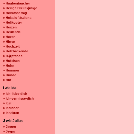
» Haubentaucher
» Heilige Drei K�nige
» Heiratsantrag
» Heissluftballons
» Helikopter
» Herzen
» Heulende
» Hexen
» Hirten
» Hochzeit
» Holzhackende
» H�pfende
» Hufeisen
» Huhn
» Hummer
» Hunde
» Hut
I wie Ida
» Ich-liebe-dich
» Ich-vermisse-dich
» Igel
» Indianer
» Insekten
J wie Julius
» Jaeger
» Jeeps