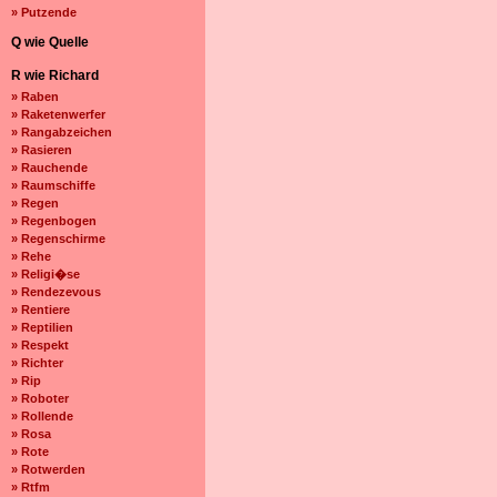
» Putzende
Q wie Quelle
R wie Richard
» Raben
» Raketenwerfer
» Rangabzeichen
» Rasieren
» Rauchende
» Raumschiffe
» Regen
» Regenbogen
» Regenschirme
» Rehe
» Religi�se
» Rendezevous
» Rentiere
» Reptilien
» Respekt
» Richter
» Rip
» Roboter
» Rollende
» Rosa
» Rote
» Rotwerden
» Rtfm