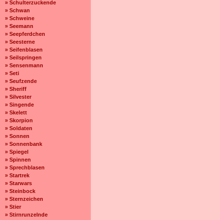
» Schulterzuckende
» Schwan
» Schweine
» Seemann
» Seepferdchen
» Seesterne
» Seifenblasen
» Seilspringen
» Sensenmann
» Seti
» Seufzende
» Sheriff
» Silvester
» Singende
» Skelett
» Skorpion
» Soldaten
» Sonnen
» Sonnenbank
» Spiegel
» Spinnen
» Sprechblasen
» Startrek
» Starwars
» Steinbock
» Sternzeichen
» Stier
» Stirnrunzelnde