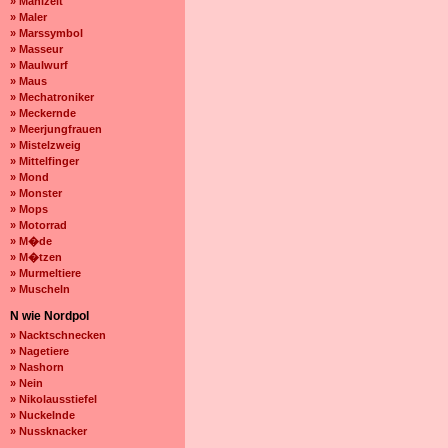
» Mahlzeit
» Maler
» Marssymbol
» Masseur
» Maulwurf
» Maus
» Mechatroniker
» Meckernde
» Meerjungfrauen
» Mistelzweig
» Mittelfinger
» Mond
» Monster
» Mops
» Motorrad
» M�de
» M�tzen
» Murmeltiere
» Muscheln
N wie Nordpol
» Nacktschnecken
» Nagetiere
» Nashorn
» Nein
» Nikolausstiefel
» Nuckelnde
» Nussknacker