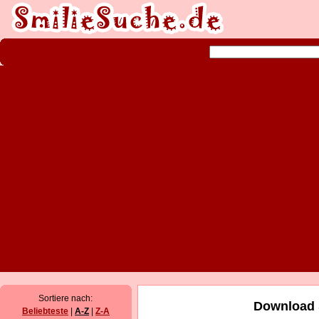
Sortiere nach:
Download 
Beliebteste
|
A-Z
|
Z-A