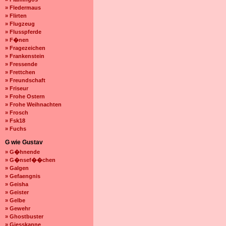
» Fledermaus
» Flirten
» Flugzeug
» Flusspferde
» F�nen
» Fragezeichen
» Frankenstein
» Fressende
» Frettchen
» Freundschaft
» Friseur
» Frohe Ostern
» Frohe Weihnachten
» Frosch
» Fsk18
» Fuchs
G wie Gustav
» G�hnende
» G�nsef��chen
» Galgen
» Gefaengnis
» Geisha
» Geister
» Gelbe
» Gewehr
» Ghostbuster
» Giesskanne