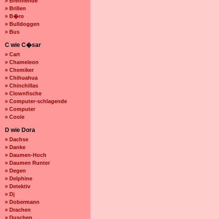
» Brennende
» Brillen
» B�ro
» Bulldoggen
» Bus
C wie C�sar
» Cart
» Chameleon
» Chemiker
» Chihuahua
» Chinchillas
» Clownfische
» Computer-schlagende
» Computer
» Coole
D wie Dora
» Dachse
» Danke
» Daumen-Hoch
» Daumen Runter
» Degen
» Delphine
» Detektiv
» Dj
» Dobermann
» Drachen
» Duschen