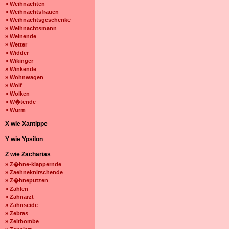
» Weihnachten
» Weihnachtsfrauen
» Weihnachtsgeschenke
» Weihnachtsmann
» Weinende
» Wetter
» Widder
» Wikinger
» Winkende
» Wohnwagen
» Wolf
» Wolken
» W�tende
» Wurm
X wie Xantippe
Y wie Ypsilon
Z wie Zacharias
» Z�hne-klappernde
» Zaehneknirschende
» Z�hneputzen
» Zahlen
» Zahnarzt
» Zahnseide
» Zebras
» Zeitbombe