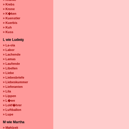
» Krebs
» Krone
» K�ken
» Kuenstler
» Kuerbis
» Kuh
» Kuss
L wie Ludwig
» La-ola
» Labor
» Lachende
» Lamas
» Laufende
» Libellen
» Liebe
» Liebesbriefe
» Liebeskummer
» Lieferanten
» Lila
» Lippen
» L�we
» Lokf�hrer
» Luftballon
» Lupe
M wie Martha
» Mahlzeit