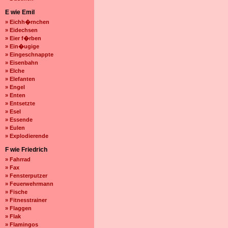
E wie Emil
» Eichh�rnchen
» Eidechsen
» Eier f�rben
» Ein�ugige
» Eingeschnappte
» Eisenbahn
» Elche
» Elefanten
» Engel
» Enten
» Entsetzte
» Esel
» Essende
» Eulen
» Explodierende
F wie Friedrich
» Fahrrad
» Fax
» Fensterputzer
» Feuerwehrmann
» Fische
» Fitnesstrainer
» Flaggen
» Flak
» Flamingos