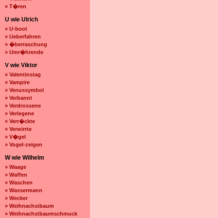
» T�ren
U wie Ulrich
» U-boot
» Ueberfahren
» �berraschung
» Umr�hrende
V wie Viktor
» Valentinstag
» Vampire
» Venussymbol
» Verbannt
» Verdrossene
» Verlegene
» Verr�ckte
» Verwirrte
» V�gel
» Vogel-zeigen
W wie Wilhelm
» Waage
» Waffen
» Waschen
» Wassermann
» Wecker
» Weihnachstbaum
» Weihnachstbaumschmuck