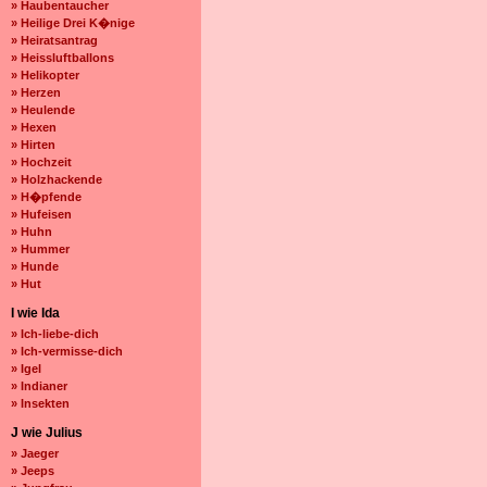
» Haubentaucher
» Heilige Drei K�nige
» Heiratsantrag
» Heissluftballons
» Helikopter
» Herzen
» Heulende
» Hexen
» Hirten
» Hochzeit
» Holzhackende
» H�pfende
» Hufeisen
» Huhn
» Hummer
» Hunde
» Hut
I wie Ida
» Ich-liebe-dich
» Ich-vermisse-dich
» Igel
» Indianer
» Insekten
J wie Julius
» Jaeger
» Jeeps