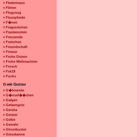
» Fledermaus
» Flirten
» Flugzeug
» Flusspferde
» F�nen
» Fragezeichen
» Frankenstein
» Fressende
» Frettchen
» Freundschaft
» Friseur
» Frohe Ostern
» Frohe Weihnachten
» Frosch
» Fsk18
» Fuchs
G wie Gustav
» G�hnende
» G�nsef��chen
» Galgen
» Gefaengnis
» Geisha
» Geister
» Gelbe
» Gewehr
» Ghostbuster
» Giesskanne