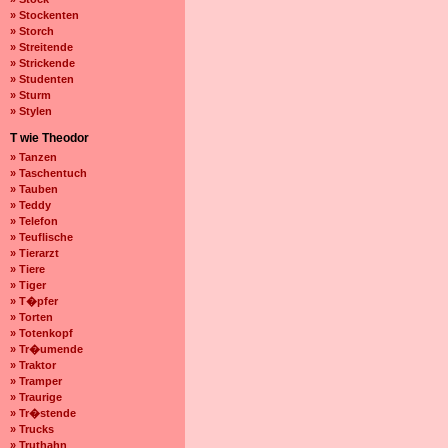
» Stockenten
» Storch
» Streitende
» Strickende
» Studenten
» Sturm
» Stylen
T wie Theodor
» Tanzen
» Taschentuch
» Tauben
» Teddy
» Telefon
» Teuflische
» Tierarzt
» Tiere
» Tiger
» T�pfer
» Torten
» Totenkopf
» Tr�umende
» Traktor
» Tramper
» Traurige
» Tr�stende
» Trucks
» Truthahn