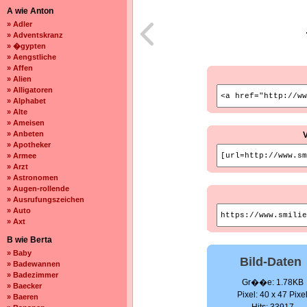
A wie Anton
» Adler
» Adventskranz
» �gypten
» Aengstliche
» Affen
» Alien
» Alligatoren
» Alphabet
» Alte
» Ameisen
» Anbeten
» Apotheker
» Armee
» Arzt
» Astronomen
» Augen-rollende
» Ausrufungszeichen
» Auto
» Axt
B wie Berta
» Baby
Bild-Daten
» Badewannen
» Badezimmer
Gr��e: 1.78KB
» Baecker
Pixel: 40 x 47 Pixe
» Baeren