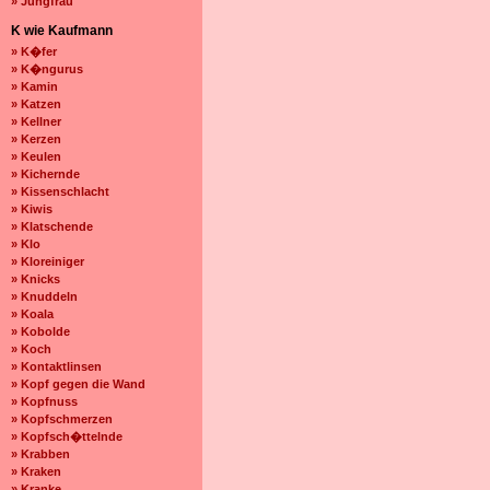
» Jungfrau
K wie Kaufmann
» K�fer
» K�ngurus
» Kamin
» Katzen
» Kellner
» Kerzen
» Keulen
» Kichernde
» Kissenschlacht
» Kiwis
» Klatschende
» Klo
» Kloreiniger
» Knicks
» Knuddeln
» Koala
» Kobolde
» Koch
» Kontaktlinsen
» Kopf gegen die Wand
» Kopfnuss
» Kopfschmerzen
» Kopfsch�ttelnde
» Krabben
» Kraken
» Kranke