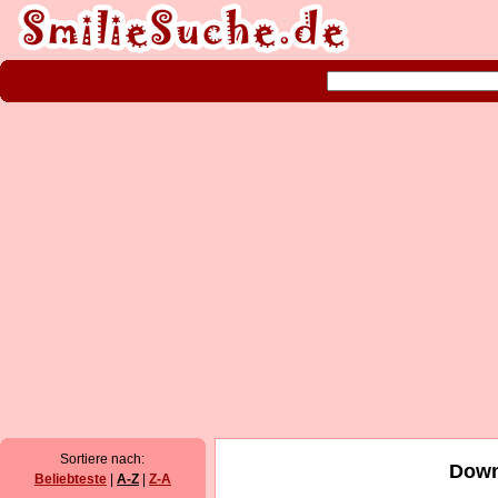
Sortiere nach:
Down
Beliebteste
|
A-Z
|
Z-A