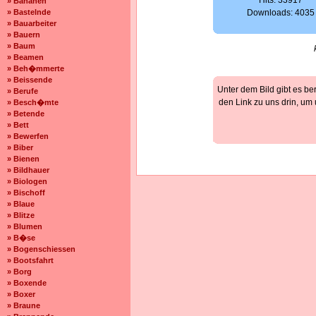
Hits: 33917
» Bananen
» Bastelnde
Downloads: 4035
» Bauarbeiter
» Bauern
» Baum
» Beamen
» Beh�mmerte
» Beissende
Unter dem Bild gibt es be
» Berufe
den Link zu uns drin, um
» Besch�mte
» Betende
» Bett
» Bewerfen
» Biber
» Bienen
» Bildhauer
» Biologen
» Bischoff
» Blaue
» Blitze
» Blumen
» B�se
» Bogenschiessen
» Bootsfahrt
» Borg
» Boxende
» Boxer
» Braune