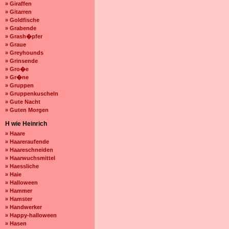
» Giraffen
» Gitarren
» Goldfische
» Grabende
» Grash�pfer
» Graue
» Greyhounds
» Grinsende
» Gro�e
» Gr�ne
» Gruppen
» Gruppenkuscheln
» Gute Nacht
» Guten Morgen
H wie Heinrich
» Haare
» Haareraufende
» Haareschneiden
» Haarwuchsmittel
» Haessliche
» Haie
» Halloween
» Hammer
» Hamster
» Handwerker
» Happy-halloween
» Hasen