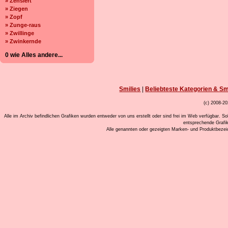
» Zensiert
» Ziegen
» Zopf
» Zunge-raus
» Zwillinge
» Zwinkernde
0 wie Alles andere...
Smilies
|
Beliebteste Kategorien & Sm
(c) 2008-20
Alle im Archiv befindlichen Grafiken wurden entweder von uns erstellt oder sind frei im Web verfügbar. So
entsprechende Grafi
Alle genannten oder gezeigten Marken- und Produktbeze