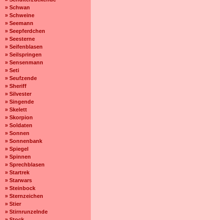
» Schwan
» Schweine
» Seemann
» Seepferdchen
» Seesterne
» Seifenblasen
» Seilspringen
» Sensenmann
» Seti
» Seufzende
» Sheriff
» Silvester
» Singende
» Skelett
» Skorpion
» Soldaten
» Sonnen
» Sonnenbank
» Spiegel
» Spinnen
» Sprechblasen
» Startrek
» Starwars
» Steinbock
» Sternzeichen
» Stier
» Stirnrunzelnde
» Stock