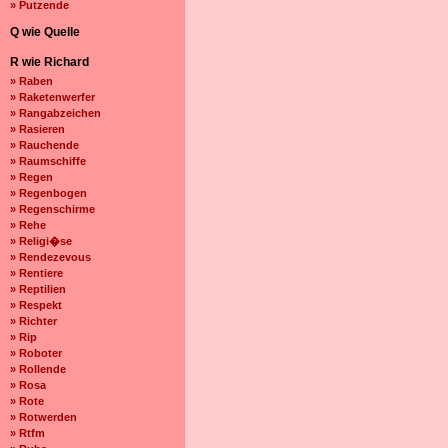
» Putzende
Q wie Quelle
R wie Richard
» Raben
» Raketenwerfer
» Rangabzeichen
» Rasieren
» Rauchende
» Raumschiffe
» Regen
» Regenbogen
» Regenschirme
» Rehe
» Religi�se
» Rendezevous
» Rentiere
» Reptilien
» Respekt
» Richter
» Rip
» Roboter
» Rollende
» Rosa
» Rote
» Rotwerden
» Rtfm