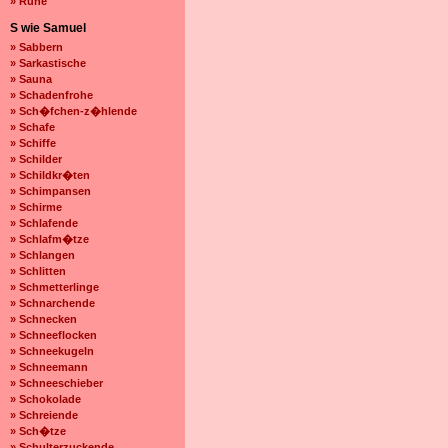
» Ruhe
S wie Samuel
» Sabbern
» Sarkastische
» Sauna
» Schadenfrohe
» Sch�fchen-z�hlende
» Schafe
» Schiffe
» Schilder
» Schildkr�ten
» Schimpansen
» Schirme
» Schlafende
» Schlafm�tze
» Schlangen
» Schlitten
» Schmetterlinge
» Schnarchende
» Schnecken
» Schneeflocken
» Schneekugeln
» Schneemann
» Schneeschieber
» Schokolade
» Schreiende
» Sch�tze
» Schulterzuckende