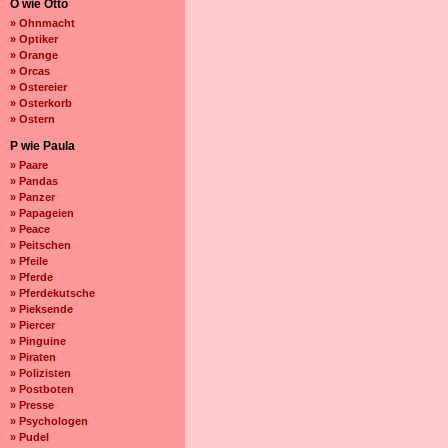
O wie Otto
» Ohnmacht
» Optiker
» Orange
» Orcas
» Ostereier
» Osterkorb
» Ostern
P wie Paula
» Paare
» Pandas
» Panzer
» Papageien
» Peace
» Peitschen
» Pfeile
» Pferde
» Pferdekutsche
» Pieksende
» Piercer
» Pinguine
» Piraten
» Polizisten
» Postboten
» Presse
» Psychologen
» Pudel