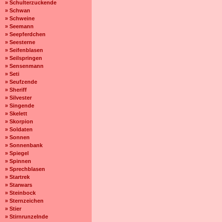
» Schulterzuckende
» Schwan
» Schweine
» Seemann
» Seepferdchen
» Seesterne
» Seifenblasen
» Seilspringen
» Sensenmann
» Seti
» Seufzende
» Sheriff
» Silvester
» Singende
» Skelett
» Skorpion
» Soldaten
» Sonnen
» Sonnenbank
» Spiegel
» Spinnen
» Sprechblasen
» Startrek
» Starwars
» Steinbock
» Sternzeichen
» Stier
» Stirnrunzelnde