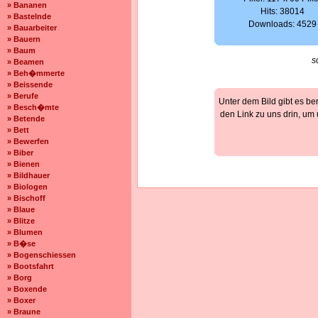
» Bananen
Hits: 38014
» Bastelnde
Downloads: 4529
» Bauarbeiter
» Bauern
» Baum
s
» Beamen
» Beh�mmerte
» Beissende
» Berufe
Unter dem Bild gibt es be
» Besch�mte
den Link zu uns drin, um
» Betende
» Bett
» Bewerfen
» Biber
» Bienen
» Bildhauer
» Biologen
» Bischoff
» Blaue
» Blitze
» Blumen
» B�se
» Bogenschiessen
» Bootsfahrt
» Borg
» Boxende
» Boxer
» Braune