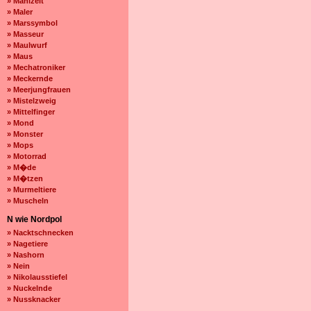
» Mahlzeit
» Maler
» Marssymbol
» Masseur
» Maulwurf
» Maus
» Mechatroniker
» Meckernde
» Meerjungfrauen
» Mistelzweig
» Mittelfinger
» Mond
» Monster
» Mops
» Motorrad
» M�de
» M�tzen
» Murmeltiere
» Muscheln
N wie Nordpol
» Nacktschnecken
» Nagetiere
» Nashorn
» Nein
» Nikolausstiefel
» Nuckelnde
» Nussknacker