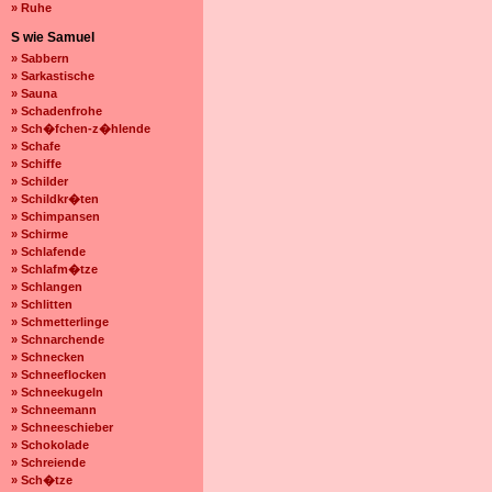
» Ruhe
S wie Samuel
» Sabbern
» Sarkastische
» Sauna
» Schadenfrohe
» Sch�fchen-z�hlende
» Schafe
» Schiffe
» Schilder
» Schildkr�ten
» Schimpansen
» Schirme
» Schlafende
» Schlafm�tze
» Schlangen
» Schlitten
» Schmetterlinge
» Schnarchende
» Schnecken
» Schneeflocken
» Schneekugeln
» Schneemann
» Schneeschieber
» Schokolade
» Schreiende
» Sch�tze