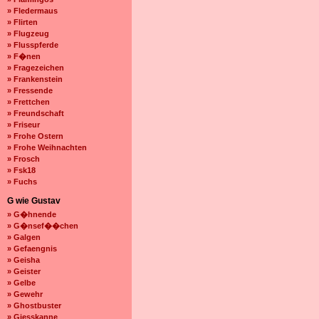
» Fledermaus
» Flirten
» Flugzeug
» Flusspferde
» F�nen
» Fragezeichen
» Frankenstein
» Fressende
» Frettchen
» Freundschaft
» Friseur
» Frohe Ostern
» Frohe Weihnachten
» Frosch
» Fsk18
» Fuchs
G wie Gustav
» G�hnende
» G�nsef��chen
» Galgen
» Gefaengnis
» Geisha
» Geister
» Gelbe
» Gewehr
» Ghostbuster
» Giesskanne