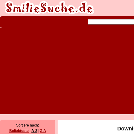
Sortiere nach:
Downlo
Beliebteste
|
A-Z
|
Z-A