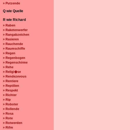
» Putzende
Q wie Quelle
R wie Richard
» Raben
» Raketenwerfer
» Rangabzeichen
» Rasieren
» Rauchende
» Raumschiffe
» Regen
» Regenbogen
» Regenschirme
» Rehe
» Religi�se
» Rendezevous
» Rentiere
» Reptilien
» Respekt
» Richter
» Rip
» Roboter
» Rollende
» Rosa
» Rote
» Rotwerden
» Rtfm