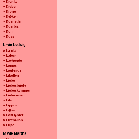
» Kranke
» Krebs
» Krone
» K�ken
» Kuenstler
» Kuerbis
» Kuh
» Kuss
L wie Ludwig
» La-ola
» Labor
» Lachende
» Lamas
» Laufende
» Libellen
» Liebe
» Liebesbriefe
» Liebeskummer
» Lieferanten
» Lila
» Lippen
» L�we
» Lokf�hrer
» Luftballon
» Lupe
M wie Martha