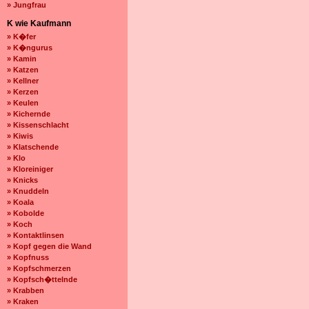
» Jungfrau
K wie Kaufmann
» K�fer
» K�ngurus
» Kamin
» Katzen
» Kellner
» Kerzen
» Keulen
» Kichernde
» Kissenschlacht
» Kiwis
» Klatschende
» Klo
» Kloreiniger
» Knicks
» Knuddeln
» Koala
» Kobolde
» Koch
» Kontaktlinsen
» Kopf gegen die Wand
» Kopfnuss
» Kopfschmerzen
» Kopfsch�ttelnde
» Krabben
» Kraken