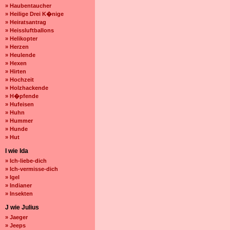
» Haubentaucher
» Heilige Drei K�nige
» Heiratsantrag
» Heissluftballons
» Helikopter
» Herzen
» Heulende
» Hexen
» Hirten
» Hochzeit
» Holzhackende
» H�pfende
» Hufeisen
» Huhn
» Hummer
» Hunde
» Hut
I wie Ida
» Ich-liebe-dich
» Ich-vermisse-dich
» Igel
» Indianer
» Insekten
J wie Julius
» Jaeger
» Jeeps