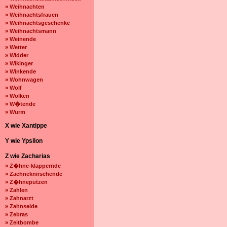
» Weihnachten
» Weihnachtsfrauen
» Weihnachtsgeschenke
» Weihnachtsmann
» Weinende
» Wetter
» Widder
» Wikinger
» Winkende
» Wohnwagen
» Wolf
» Wolken
» W�tende
» Wurm
X wie Xantippe
Y wie Ypsilon
Z wie Zacharias
» Z�hne-klappernde
» Zaehneknirschende
» Z�hneputzen
» Zahlen
» Zahnarzt
» Zahnseide
» Zebras
» Zeitbombe