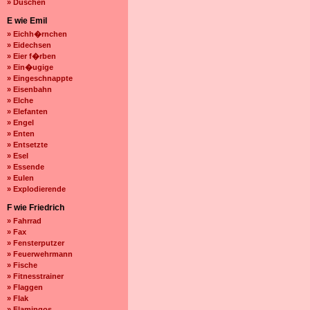
» Duschen
E wie Emil
» Eichh�rnchen
» Eidechsen
» Eier f�rben
» Ein�ugige
» Eingeschnappte
» Eisenbahn
» Elche
» Elefanten
» Engel
» Enten
» Entsetzte
» Esel
» Essende
» Eulen
» Explodierende
F wie Friedrich
» Fahrrad
» Fax
» Fensterputzer
» Feuerwehrmann
» Fische
» Fitnesstrainer
» Flaggen
» Flak
» Flamingos