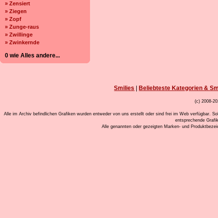
» Zensiert
» Ziegen
» Zopf
» Zunge-raus
» Zwillinge
» Zwinkernde
0 wie Alles andere...
Smilies
|
Beliebteste Kategorien & Sm
(c) 2008-20
Alle im Archiv befindlichen Grafiken wurden entweder von uns erstellt oder sind frei im Web verfügbar. So
entsprechende Grafi
Alle genannten oder gezeigten Marken- und Produktbeze