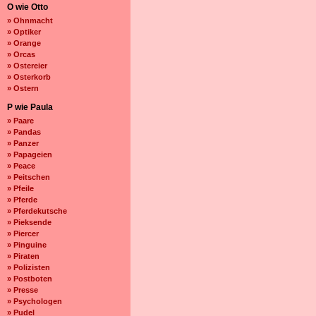
O wie Otto
» Ohnmacht
» Optiker
» Orange
» Orcas
» Ostereier
» Osterkorb
» Ostern
P wie Paula
» Paare
» Pandas
» Panzer
» Papageien
» Peace
» Peitschen
» Pfeile
» Pferde
» Pferdekutsche
» Pieksende
» Piercer
» Pinguine
» Piraten
» Polizisten
» Postboten
» Presse
» Psychologen
» Pudel