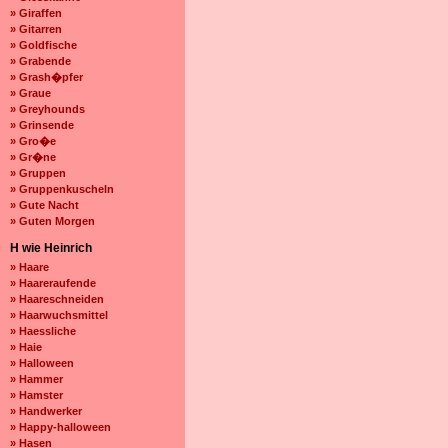
» Giraffen
» Gitarren
» Goldfische
» Grabende
» Grash�pfer
» Graue
» Greyhounds
» Grinsende
» Gro�e
» Gr�ne
» Gruppen
» Gruppenkuscheln
» Gute Nacht
» Guten Morgen
H wie Heinrich
» Haare
» Haareraufende
» Haareschneiden
» Haarwuchsmittel
» Haessliche
» Haie
» Halloween
» Hammer
» Hamster
» Handwerker
» Happy-halloween
» Hasen