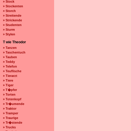
» Stock
» Stockenten
» Storch
» Streitende
» Strickende
» Studenten
» Sturm
» Stylen
T wie Theodor
» Tanzen
» Taschentuch
» Tauben
» Teddy
» Telefon
» Teuflische
» Tierarzt
» Tiere
» Tiger
» T�pfer
» Torten
» Totenkopf
» Tr�umende
» Traktor
» Tramper
» Traurige
» Tr�stende
» Trucks