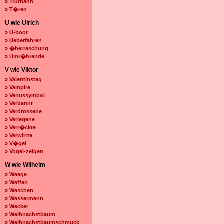
» Truthahn
» T�ren
U wie Ulrich
» U-boot
» Ueberfahren
» �berraschung
» Umr�hrende
V wie Viktor
» Valentinstag
» Vampire
» Venussymbol
» Verbannt
» Verdrossene
» Verlegene
» Verr�ckte
» Verwirrte
» V�gel
» Vogel-zeigen
W wie Wilhelm
» Waage
» Waffen
» Waschen
» Wassermann
» Wecker
» Weihnachstbaum
» Weihnachstbaumschmuck