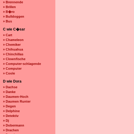
» Brennende
» Brillen
» B�ro
» Bulldoggen
» Bus
C wie C�sar
» Cart
» Chameleon
» Chemiker
» Chihuahua
» Chinchillas
» Clownfische
» Computer-schlagende
» Computer
» Coole
D wie Dora
» Dachse
» Danke
» Daumen-Hoch
» Daumen Runter
» Degen
» Delphine
» Detektiv
» Dj
» Dobermann
» Drachen