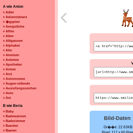
A wie Anton
» Adler
» Adventskranz
» �gypten
» Aengstliche
» Affen
» Alien
» Alligatoren
» Alphabet
» Alte
» Ameisen
» Anbeten
» Apotheker
» Armee
» Arzt
» Astronomen
» Augen-rollende
» Ausrufungszeichen
» Auto
» Axt
B wie Berta
» Baby
» Badewannen
Bild-Daten
» Badezimmer
» Baecker
Gr��e: 22.63KB
» Baeren
Pixel: 117 x 60 Pixe