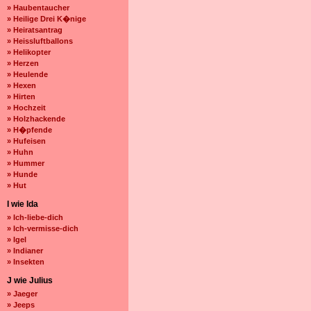
» Haubentaucher
» Heilige Drei K�nige
» Heiratsantrag
» Heissluftballons
» Helikopter
» Herzen
» Heulende
» Hexen
» Hirten
» Hochzeit
» Holzhackende
» H�pfende
» Hufeisen
» Huhn
» Hummer
» Hunde
» Hut
I wie Ida
» Ich-liebe-dich
» Ich-vermisse-dich
» Igel
» Indianer
» Insekten
J wie Julius
» Jaeger
» Jeeps