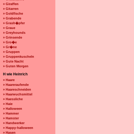
» Giraffen
» Gitarren
» Goldfische
» Grabende
» Grash�pfer
» Graue
» Greyhounds
» Grinsende
» Gro�e
» Gr�ne
» Gruppen
» Gruppenkuscheln
» Gute Nacht
» Guten Morgen
H wie Heinrich
» Haare
» Haareraufende
» Haareschneiden
» Haarwuchsmittel
» Haessliche
» Haie
» Halloween
» Hammer
» Hamster
» Handwerker
» Happy-halloween
» Hasen