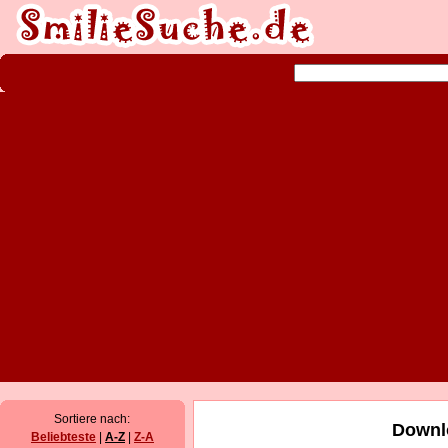
Sortiere nach:
Downlo
Beliebteste
|
A-Z
|
Z-A