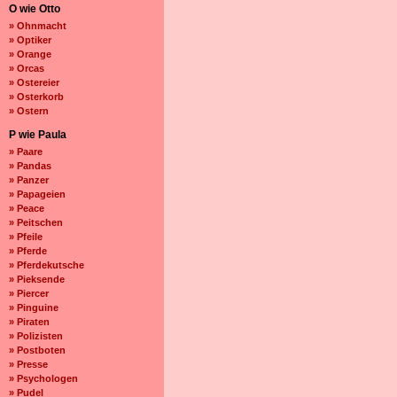
O wie Otto
» Ohnmacht
» Optiker
» Orange
» Orcas
» Ostereier
» Osterkorb
» Ostern
P wie Paula
» Paare
» Pandas
» Panzer
» Papageien
» Peace
» Peitschen
» Pfeile
» Pferde
» Pferdekutsche
» Pieksende
» Piercer
» Pinguine
» Piraten
» Polizisten
» Postboten
» Presse
» Psychologen
» Pudel