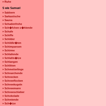
» Ruhe
S wie Samuel
» Sabbern
» Sarkastische
» Sauna
» Schadenfrohe
» Sch�fchen-z�hlende
» Schafe
» Schiffe
» Schilder
» Schildkr�ten
» Schimpansen
» Schirme
» Schlafende
» Schlafm�tze
» Schlangen
» Schlitten
» Schmetterlinge
» Schnarchende
» Schnecken
» Schneeflocken
» Schneekugeln
» Schneemann
» Schneeschieber
» Schokolade
» Schreiende
» Sch�tze