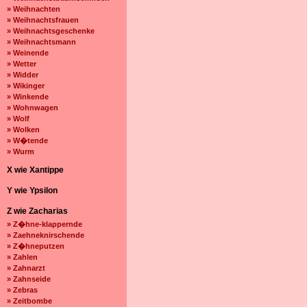
» Weihnachten
» Weihnachtsfrauen
» Weihnachtsgeschenke
» Weihnachtsmann
» Weinende
» Wetter
» Widder
» Wikinger
» Winkende
» Wohnwagen
» Wolf
» Wolken
» W�tende
» Wurm
X wie Xantippe
Y wie Ypsilon
Z wie Zacharias
» Z�hne-klappernde
» Zaehneknirschende
» Z�hneputzen
» Zahlen
» Zahnarzt
» Zahnseide
» Zebras
» Zeitbombe