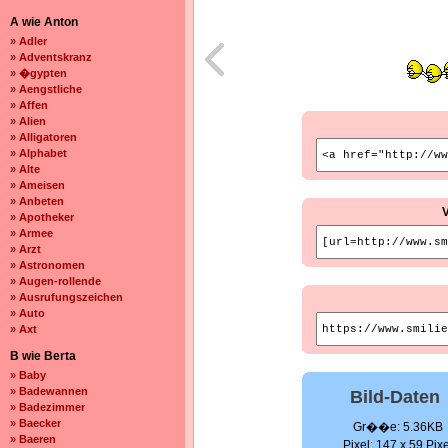
A wie Anton
» Adler
» Adventskranz
» �gypten
» Aengstliche
» Affen
» Alien
» Alligatoren
» Alphabet
» Alte
» Ameisen
» Anbeten
» Apotheker
» Armee
» Arzt
» Astronomen
» Augen-rollende
» Ausrufungszeichen
» Auto
» Axt
B wie Berta
» Baby
» Badewannen
Bild-Daten
» Badezimmer
» Baecker
Gr��e: 5.36KB
» Baeren
Pixel: 147 x 59 Pixe