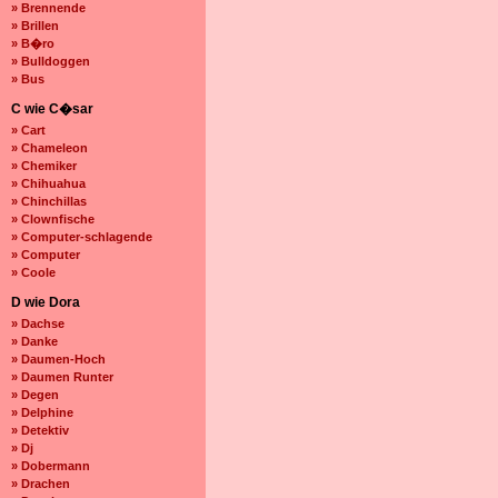
» Brennende
» Brillen
» B�ro
» Bulldoggen
» Bus
C wie C�sar
» Cart
» Chameleon
» Chemiker
» Chihuahua
» Chinchillas
» Clownfische
» Computer-schlagende
» Computer
» Coole
D wie Dora
» Dachse
» Danke
» Daumen-Hoch
» Daumen Runter
» Degen
» Delphine
» Detektiv
» Dj
» Dobermann
» Drachen