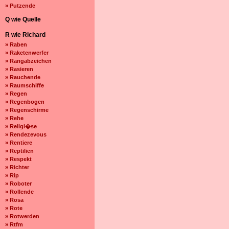
» Putzende
Q wie Quelle
R wie Richard
» Raben
» Raketenwerfer
» Rangabzeichen
» Rasieren
» Rauchende
» Raumschiffe
» Regen
» Regenbogen
» Regenschirme
» Rehe
» Religi�se
» Rendezevous
» Rentiere
» Reptilien
» Respekt
» Richter
» Rip
» Roboter
» Rollende
» Rosa
» Rote
» Rotwerden
» Rtfm