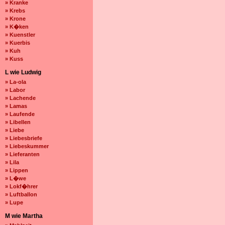
» Kranke
» Krebs
» Krone
» K�ken
» Kuenstler
» Kuerbis
» Kuh
» Kuss
L wie Ludwig
» La-ola
» Labor
» Lachende
» Lamas
» Laufende
» Libellen
» Liebe
» Liebesbriefe
» Liebeskummer
» Lieferanten
» Lila
» Lippen
» L�we
» Lokf�hrer
» Luftballon
» Lupe
M wie Martha