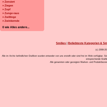
» Zensiert
» Ziegen
» Zopf
» Zunge-raus
» Zwillinge
» Zwinkernde
0 wie Alles andere...
Smilies
|
Beliebteste Kategorien & Sm
(c) 2008-20
Alle im Archiv befindlichen Grafiken wurden entweder von uns erstellt oder sind frei im Web verfügbar. So
entsprechende Grafi
Alle genannten oder gezeigten Marken- und Produktbeze