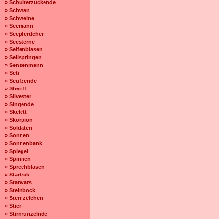
» Schulterzuckende
» Schwan
» Schweine
» Seemann
» Seepferdchen
» Seesterne
» Seifenblasen
» Seilspringen
» Sensenmann
» Seti
» Seufzende
» Sheriff
» Silvester
» Singende
» Skelett
» Skorpion
» Soldaten
» Sonnen
» Sonnenbank
» Spiegel
» Spinnen
» Sprechblasen
» Startrek
» Starwars
» Steinbock
» Sternzeichen
» Stier
» Stirnrunzelnde