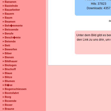
» Bananen
Hits: 37823
» Bastelnde
Downloads: 4357
» Bauarbeiter
» Bauern
» Baum
s
» Beamen
» Beh�mmerte
» Beissende
» Berufe
Unter dem Bild gibt es be
» Besch�mte
den Link zu uns drin, um
» Betende
» Bett
» Bewerfen
» Biber
» Bienen
» Bildhauer
» Biologen
» Bischoff
» Blaue
» Blitze
» Blumen
» B�se
» Bogenschiessen
» Bootsfahrt
» Borg
» Boxende
» Boxer
» Braune