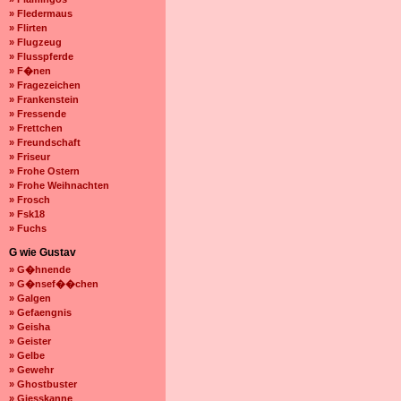
» Fledermaus
» Flirten
» Flugzeug
» Flusspferde
» F�nen
» Fragezeichen
» Frankenstein
» Fressende
» Frettchen
» Freundschaft
» Friseur
» Frohe Ostern
» Frohe Weihnachten
» Frosch
» Fsk18
» Fuchs
G wie Gustav
» G�hnende
» G�nsef��chen
» Galgen
» Gefaengnis
» Geisha
» Geister
» Gelbe
» Gewehr
» Ghostbuster
» Giesskanne