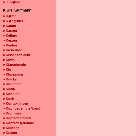
» Jungfrau
K wie Kaufmann
» K�fer
» K�ngurus
» Kamin
» Katzen
» Kellner
» Kerzen
» Keulen
» Kichernde
» Kissenschlacht
» Kiwis
» Klatschende
» Klo
» Kloreiniger
» Knicks
» Knuddeln
» Koala
» Kobolde
» Koch
» Kontaktlinsen
» Kopf gegen die Wand
» Kopfnuss
» Kopfschmerzen
» Kopfsch�ttelnde
» Krabben
» Kraken