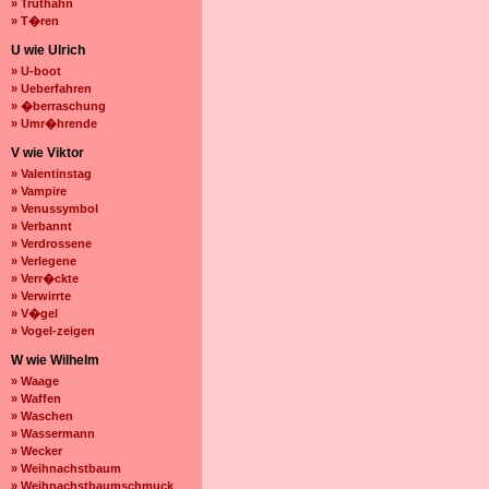
» Truthahn
» T�ren
U wie Ulrich
» U-boot
» Ueberfahren
» �berraschung
» Umr�hrende
V wie Viktor
» Valentinstag
» Vampire
» Venussymbol
» Verbannt
» Verdrossene
» Verlegene
» Verr�ckte
» Verwirrte
» V�gel
» Vogel-zeigen
W wie Wilhelm
» Waage
» Waffen
» Waschen
» Wassermann
» Wecker
» Weihnachstbaum
» Weihnachstbaumschmuck