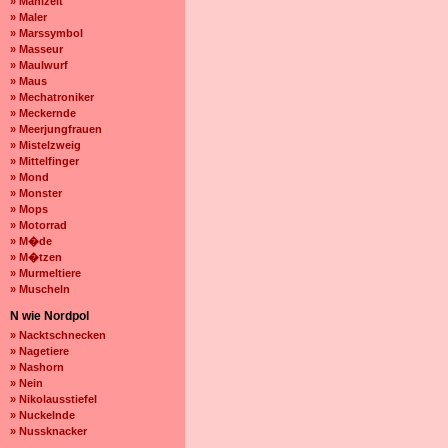
» Mahlzeit
» Maler
» Marssymbol
» Masseur
» Maulwurf
» Maus
» Mechatroniker
» Meckernde
» Meerjungfrauen
» Mistelzweig
» Mittelfinger
» Mond
» Monster
» Mops
» Motorrad
» M�de
» M�tzen
» Murmeltiere
» Muscheln
N wie Nordpol
» Nacktschnecken
» Nagetiere
» Nashorn
» Nein
» Nikolausstiefel
» Nuckelnde
» Nussknacker