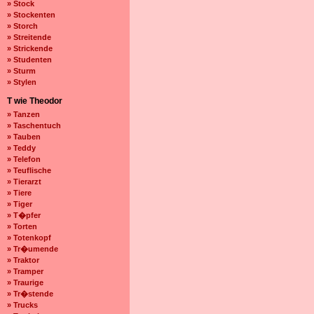
» Stock
» Stockenten
» Storch
» Streitende
» Strickende
» Studenten
» Sturm
» Stylen
T wie Theodor
» Tanzen
» Taschentuch
» Tauben
» Teddy
» Telefon
» Teuflische
» Tierarzt
» Tiere
» Tiger
» T�pfer
» Torten
» Totenkopf
» Tr�umende
» Traktor
» Tramper
» Traurige
» Tr�stende
» Trucks