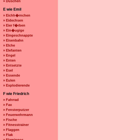
» Duschen
E wie Emil
» Eichh�rnchen
» Eidechsen
» Eier f�rben
» Ein�ugige
» Eingeschnappte
» Eisenbahn
» Elche
» Elefanten
» Engel
» Enten
» Entsetzte
» Esel
» Essende
» Eulen
» Explodierende
F wie Friedrich
» Fahrrad
» Fax
» Fensterputzer
» Feuerwehrmann
» Fische
» Fitnesstrainer
» Flaggen
» Flak
» Flamingos