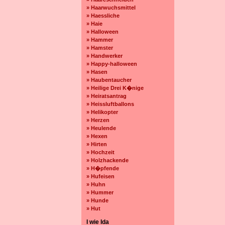
» Haarwuchsmittel
» Haessliche
» Haie
» Halloween
» Hammer
» Hamster
» Handwerker
» Happy-halloween
» Hasen
» Haubentaucher
» Heilige Drei K�nige
» Heiratsantrag
» Heissluftballons
» Helikopter
» Herzen
» Heulende
» Hexen
» Hirten
» Hochzeit
» Holzhackende
» H�pfende
» Hufeisen
» Huhn
» Hummer
» Hunde
» Hut
I wie Ida