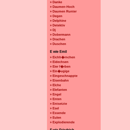
» Danke
» Daumen-Hoch
» Daumen Runter
» Degen
» Delphine
» Detektiv
» Dj
» Dobermann
» Drachen
» Duschen
E wie Emil
» Eichh�rnchen
» Eidechsen
» Eier f�rben
» Ein�ugige
» Eingeschnappte
» Eisenbahn
» Elche
» Elefanten
» Engel
» Enten
» Entsetzte
» Esel
» Essende
» Eulen
» Explodierende