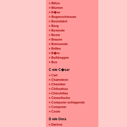
» Blitze
» Blumen
» B�se
» Bogenschiessen
» Bootsfahrt
» Borg
» Boxende
» Boxer
» Braune
» Brennende
» Brillen
» B�ro
» Bulldoggen
» Bus
C wie C�sar
» Cart
» Chameleon
» Chemiker
» Chihuahua
» Chinchillas
» Clownfische
» Computer-schlagende
» Computer
» Coole
D wie Dora
» Dachse