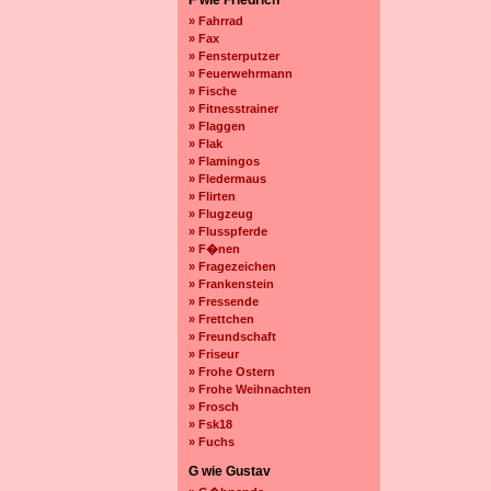
F wie Friedrich
» Fahrrad
» Fax
» Fensterputzer
» Feuerwehrmann
» Fische
» Fitnesstrainer
» Flaggen
» Flak
» Flamingos
» Fledermaus
» Flirten
» Flugzeug
» Flusspferde
» F�nen
» Fragezeichen
» Frankenstein
» Fressende
» Frettchen
» Freundschaft
» Friseur
» Frohe Ostern
» Frohe Weihnachten
» Frosch
» Fsk18
» Fuchs
G wie Gustav