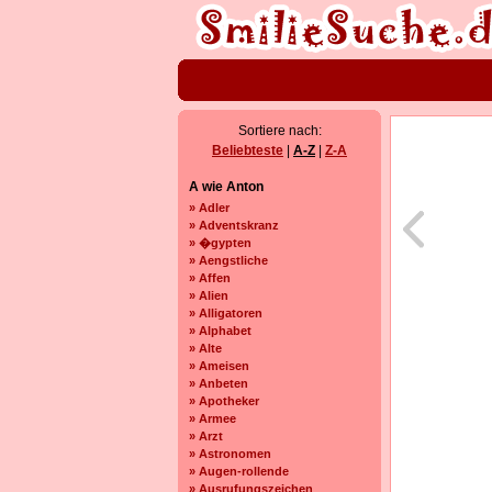
Sortiere nach:
Beliebteste
|
A-Z
|
Z-A
A wie Anton
» Adler
» Adventskranz
» �gypten
» Aengstliche
» Affen
» Alien
» Alligatoren
» Alphabet
» Alte
» Ameisen
» Anbeten
» Apotheker
» Armee
» Arzt
» Astronomen
» Augen-rollende
» Ausrufungszeichen