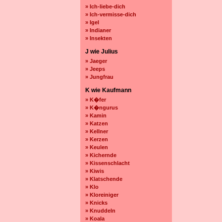
» Ich-liebe-dich
» Ich-vermisse-dich
» Igel
» Indianer
» Insekten
J wie Julius
» Jaeger
» Jeeps
» Jungfrau
K wie Kaufmann
» K�fer
» K�ngurus
» Kamin
» Katzen
» Kellner
» Kerzen
» Keulen
» Kichernde
» Kissenschlacht
» Kiwis
» Klatschende
» Klo
» Kloreiniger
» Knicks
» Knuddeln
» Koala