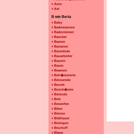
» Auto
» Axt
B wie Berta
» Baby
» Badewannen
» Badezimmer
» Baecker
» Baeren
» Bananen
» Bastelnde
» Bauarbeiter
» Bauern
» Baum
» Beamen
» Beh�mmerte
» Beissende
» Berufe
» Besch�mte
» Betende
» Bett
» Bewerfen
» Biber
» Bienen
» Bildhauer
» Biologen
» Bischoff
» Blaue