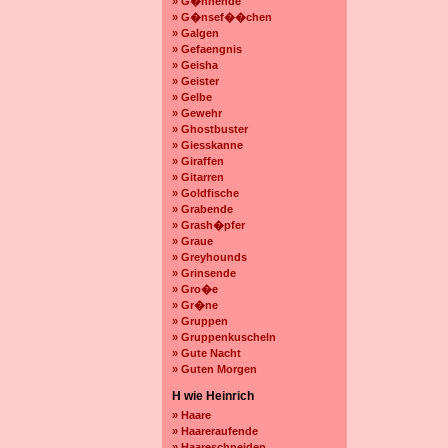
» G�hnende
» G�nsef��chen
» Galgen
» Gefaengnis
» Geisha
» Geister
» Gelbe
» Gewehr
» Ghostbuster
» Giesskanne
» Giraffen
» Gitarren
» Goldfische
» Grabende
» Grash�pfer
» Graue
» Greyhounds
» Grinsende
» Gro�e
» Gr�ne
» Gruppen
» Gruppenkuscheln
» Gute Nacht
» Guten Morgen
H wie Heinrich
» Haare
» Haareraufende
» Haareschneiden