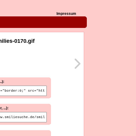
Impressum
lies-0170.gif
.):
...):