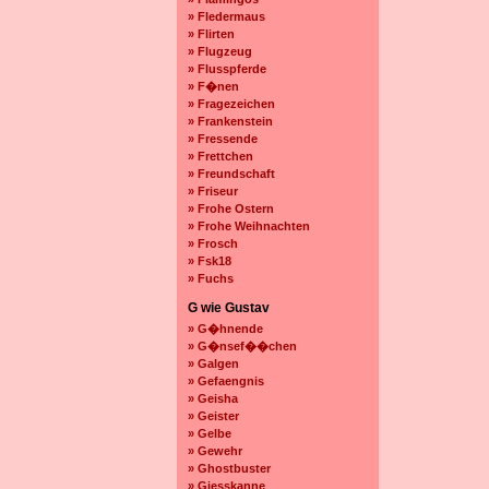
» Fledermaus
» Flirten
» Flugzeug
» Flusspferde
» F�nen
» Fragezeichen
» Frankenstein
» Fressende
» Frettchen
» Freundschaft
» Friseur
» Frohe Ostern
» Frohe Weihnachten
» Frosch
» Fsk18
» Fuchs
G wie Gustav
» G�hnende
» G�nsef��chen
» Galgen
» Gefaengnis
» Geisha
» Geister
» Gelbe
» Gewehr
» Ghostbuster
» Giesskanne