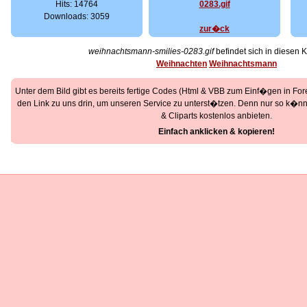
Hits: 14764
Downloads: 3059
zur�ck
weihnachtsmann-smilies-0283.gif
befindet sich in diesen 
Weihnachten
Weihnachtsmann
Unter dem Bild gibt es bereits fertige Codes (Html & VBB zum Einf�gen in Foren
den Link zu uns drin, um unseren Service zu unterst�tzen. Denn nur so k�nne
& Cliparts kostenlos anbieten.
Einfach anklicken & kopieren!