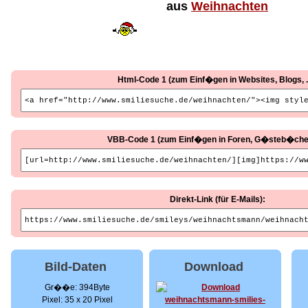
aus
Weihnachten
Html-Code 1 (zum Einf�gen in Websites, Blogs, ..
VBB-Code 1 (zum Einf�gen in Foren, G�steb�cher, 
Direkt-Link (für E-Mails):
Bild-Daten
Download
Gr��e: 394Byte
Pixel: 35 x 20 Pixel