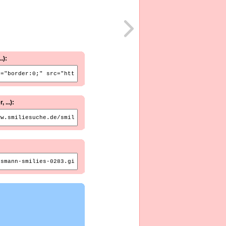
.):
...):