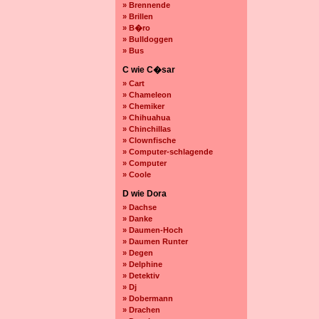
» Brennende
» Brillen
» B�ro
» Bulldoggen
» Bus
C wie C�sar
» Cart
» Chameleon
» Chemiker
» Chihuahua
» Chinchillas
» Clownfische
» Computer-schlagende
» Computer
» Coole
D wie Dora
» Dachse
» Danke
» Daumen-Hoch
» Daumen Runter
» Degen
» Delphine
» Detektiv
» Dj
» Dobermann
» Drachen