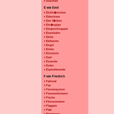
» Duschen
E wie Emil
» Eichh�rnchen
» Eidechsen
» Eier f�rben
» Ein�ugige
» Eingeschnappte
» Eisenbahn
» Elche
» Elefanten
» Engel
» Enten
» Entsetzte
» Esel
» Essende
» Eulen
» Explodierende
F wie Friedrich
» Fahrrad
» Fax
» Fensterputzer
» Feuerwehrmann
» Fische
» Fitnesstrainer
» Flaggen
» Flak
» Flamingos