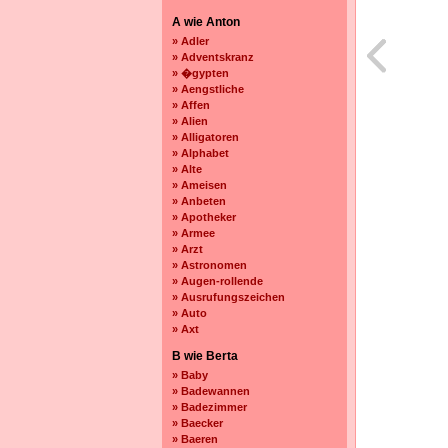
A wie Anton
» Adler
» Adventskranz
» �gypten
» Aengstliche
» Affen
» Alien
» Alligatoren
» Alphabet
» Alte
» Ameisen
» Anbeten
» Apotheker
» Armee
» Arzt
» Astronomen
» Augen-rollende
» Ausrufungszeichen
» Auto
» Axt
B wie Berta
» Baby
» Badewannen
» Badezimmer
» Baecker
» Baeren