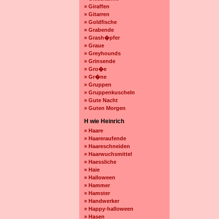
» Giraffen
» Gitarren
» Goldfische
» Grabende
» Grash�pfer
» Graue
» Greyhounds
» Grinsende
» Gro�e
» Gr�ne
» Gruppen
» Gruppenkuscheln
» Gute Nacht
» Guten Morgen
H wie Heinrich
» Haare
» Haareraufende
» Haareschneiden
» Haarwuchsmittel
» Haessliche
» Haie
» Halloween
» Hammer
» Hamster
» Handwerker
» Happy-halloween
» Hasen