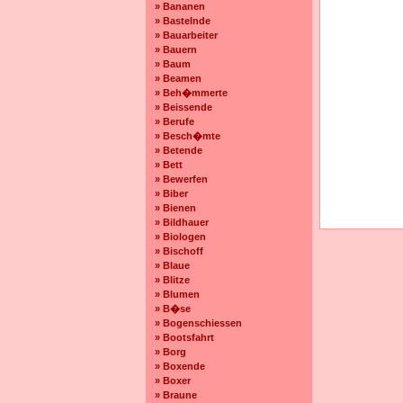
» Bananen
» Bastelnde
» Bauarbeiter
» Bauern
» Baum
» Beamen
» Beh�mmerte
» Beissende
» Berufe
» Besch�mte
» Betende
» Bett
» Bewerfen
» Biber
» Bienen
» Bildhauer
» Biologen
» Bischoff
» Blaue
» Blitze
» Blumen
» B�se
» Bogenschiessen
» Bootsfahrt
» Borg
» Boxende
» Boxer
» Braune