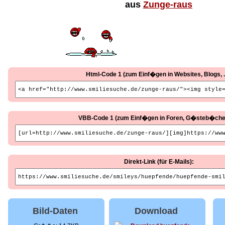
aus
Zunge-raus
Html-Code 1 (zum Einf�gen in Websites, Blogs, ..
VBB-Code 1 (zum Einf�gen in Foren, G�steb�cher, 
Direkt-Link (für E-Mails):
Bild-Daten
Download