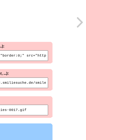
.):
...):