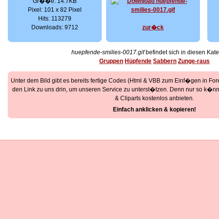
Gr��e: 14.7KB
Pixel: 101 x 82 Pixel
Hits: 113279
Downloads: 9712
zur�ck
huepfende-smilies-0017.gif
befindet sich in diesen Kate
Gruppen
Hüpfende
Sabbern
Zunge-raus
Unter dem Bild gibt es bereits fertige Codes (Html & VBB zum Einf�gen in Foren
den Link zu uns drin, um unseren Service zu unterst�tzen. Denn nur so k�nne
& Cliparts kostenlos anbieten.
Einfach anklicken & kopieren!