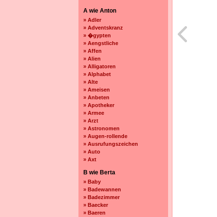
A wie Anton
» Adler
» Adventskranz
» �gypten
» Aengstliche
» Affen
» Alien
» Alligatoren
» Alphabet
» Alte
» Ameisen
» Anbeten
» Apotheker
» Armee
» Arzt
» Astronomen
» Augen-rollende
» Ausrufungszeichen
» Auto
» Axt
B wie Berta
» Baby
» Badewannen
» Badezimmer
» Baecker
» Baeren