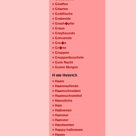
» Giraffen
» Gitarren
» Goldfische
» Grabende
» Grash�pfer
» Graue
» Greyhounds
» Grinsende
» Gro�e
» Gr�ne
» Gruppen
» Gruppenkuscheln
» Gute Nacht
» Guten Morgen
H wie Heinrich
» Haare
» Haareraufende
» Haareschneiden
» Haarwuchsmittel
» Haessliche
» Haie
» Halloween
» Hammer
» Hamster
» Handwerker
» Happy-halloween
» Hasen