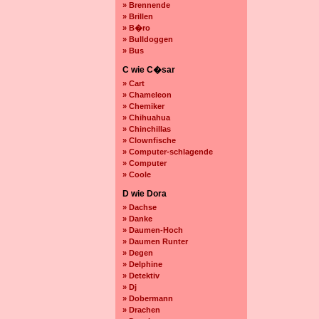
» Brennende
» Brillen
» B�ro
» Bulldoggen
» Bus
C wie C�sar
» Cart
» Chameleon
» Chemiker
» Chihuahua
» Chinchillas
» Clownfische
» Computer-schlagende
» Computer
» Coole
D wie Dora
» Dachse
» Danke
» Daumen-Hoch
» Daumen Runter
» Degen
» Delphine
» Detektiv
» Dj
» Dobermann
» Drachen