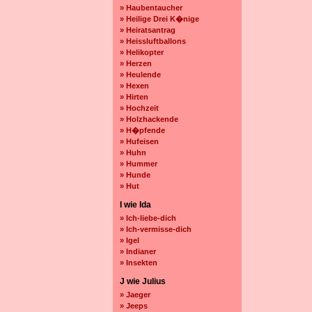
» Haubentaucher
» Heilige Drei K�nige
» Heiratsantrag
» Heissluftballons
» Helikopter
» Herzen
» Heulende
» Hexen
» Hirten
» Hochzeit
» Holzhackende
» H�pfende
» Hufeisen
» Huhn
» Hummer
» Hunde
» Hut
I wie Ida
» Ich-liebe-dich
» Ich-vermisse-dich
» Igel
» Indianer
» Insekten
J wie Julius
» Jaeger
» Jeeps