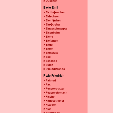
» Duschen
E wie Emil
» Eichh�rnchen
» Eidechsen
» Eier f�rben
» Ein�ugige
» Eingeschnappte
» Eisenbahn
» Elche
» Elefanten
» Engel
» Enten
» Entsetzte
» Esel
» Essende
» Eulen
» Explodierende
F wie Friedrich
» Fahrrad
» Fax
» Fensterputzer
» Feuerwehrmann
» Fische
» Fitnesstrainer
» Flaggen
» Flak
» Flamingos