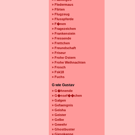
» Fledermaus
» Flirten
» Flugzeug
» Flusspferde
» F�nen
» Fragezeichen
» Frankenstein
» Fressende
» Frettchen
» Freundschaft
» Friseur
» Frohe Ostern
» Frohe Weihnachten
» Frosch
» Fsk18
» Fuchs
G wie Gustav
» G�hnende
» G�nsef��chen
» Galgen
» Gefaengnis
» Geisha
» Geister
» Gelbe
» Gewehr
» Ghostbuster
» Giesskanne