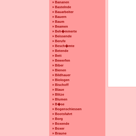
» Bananen
» Bastelnde
» Bauarbeiter
» Bauern
» Baum
» Beamen
» Beh�mmerte
» Beissende
» Berufe
» Besch�mte
» Betende
» Bett
» Bewerfen
» Biber
» Bienen
» Bildhauer
» Biologen
» Bischoff
» Blaue
» Blitze
» Blumen
» B�se
» Bogenschiessen
» Bootsfahrt
» Borg
» Boxende
» Boxer
» Braune