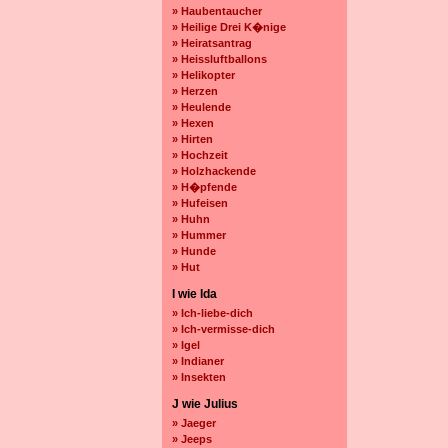
» Haubentaucher
» Heilige Drei K�nige
» Heiratsantrag
» Heissluftballons
» Helikopter
» Herzen
» Heulende
» Hexen
» Hirten
» Hochzeit
» Holzhackende
» H�pfende
» Hufeisen
» Huhn
» Hummer
» Hunde
» Hut
I wie Ida
» Ich-liebe-dich
» Ich-vermisse-dich
» Igel
» Indianer
» Insekten
J wie Julius
» Jaeger
» Jeeps