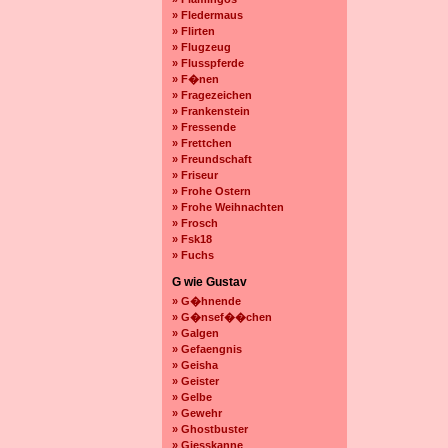
» Fledermaus
» Flirten
» Flugzeug
» Flusspferde
» F�nen
» Fragezeichen
» Frankenstein
» Fressende
» Frettchen
» Freundschaft
» Friseur
» Frohe Ostern
» Frohe Weihnachten
» Frosch
» Fsk18
» Fuchs
G wie Gustav
» G�hnende
» G�nsef��chen
» Galgen
» Gefaengnis
» Geisha
» Geister
» Gelbe
» Gewehr
» Ghostbuster
» Giesskanne