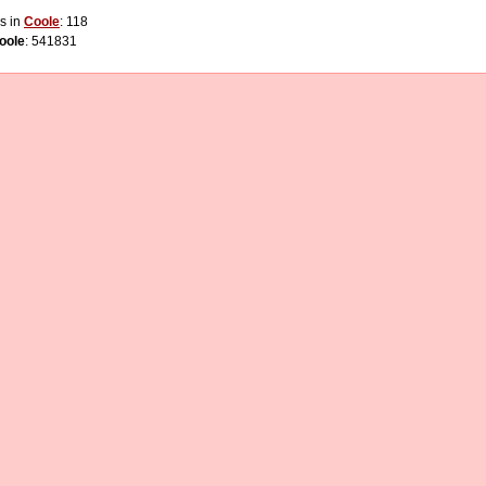
s in
Coole
: 118
oole
: 541831