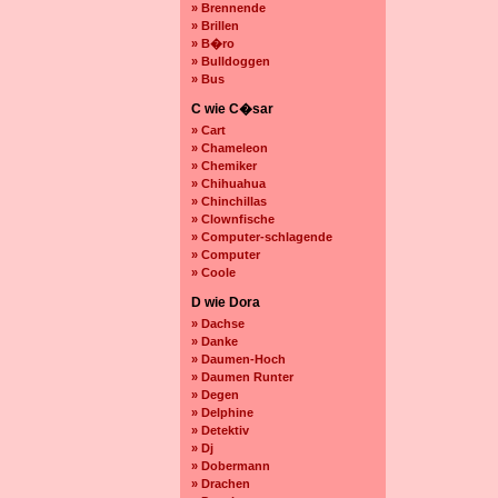
» Brennende
» Brillen
» B�ro
» Bulldoggen
» Bus
C wie C�sar
» Cart
» Chameleon
» Chemiker
» Chihuahua
» Chinchillas
» Clownfische
» Computer-schlagende
» Computer
» Coole
D wie Dora
» Dachse
» Danke
» Daumen-Hoch
» Daumen Runter
» Degen
» Delphine
» Detektiv
» Dj
» Dobermann
» Drachen