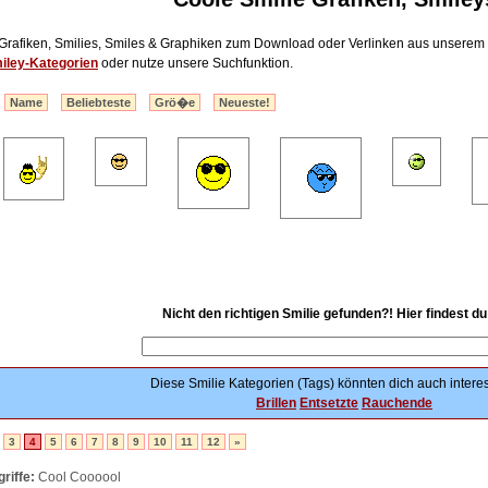
Grafiken, Smilies, Smiles & Graphiken zum Download oder Verlinken aus unserem
iley-Kategorien
oder nutze unsere Suchfunktion.
:
Name
Beliebteste
Grö�e
Neueste!
Nicht den richtigen Smilie gefunden?! Hier findest d
Diese Smilie Kategorien (Tags) könnten dich auch interes
Brillen
Entsetzte
Rauchende
3
4
5
6
7
8
9
10
11
12
»
riffe:
Cool Coooool