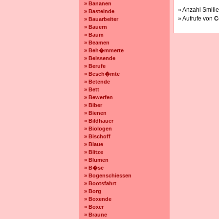
» Bananen
» Anzahl Smilie
» Bastelnde
» Aufrufe von
C
» Bauarbeiter
» Bauern
» Baum
» Beamen
» Beh�mmerte
» Beissende
» Berufe
» Besch�mte
» Betende
» Bett
» Bewerfen
» Biber
» Bienen
» Bildhauer
» Biologen
» Bischoff
» Blaue
» Blitze
» Blumen
» B�se
» Bogenschiessen
» Bootsfahrt
» Borg
» Boxende
» Boxer
» Braune