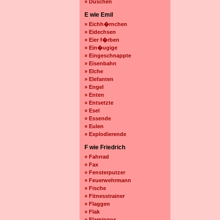
» Duschen
E wie Emil
» Eichh�rnchen
» Eidechsen
» Eier f�rben
» Ein�ugige
» Eingeschnappte
» Eisenbahn
» Elche
» Elefanten
» Engel
» Enten
» Entsetzte
» Esel
» Essende
» Eulen
» Explodierende
F wie Friedrich
» Fahrrad
» Fax
» Fensterputzer
» Feuerwehrmann
» Fische
» Fitnesstrainer
» Flaggen
» Flak
» Flamingos