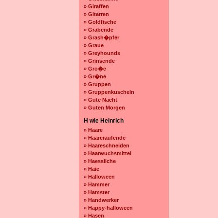
» Giraffen
» Gitarren
» Goldfische
» Grabende
» Grash�pfer
» Graue
» Greyhounds
» Grinsende
» Gro�e
» Gr�ne
» Gruppen
» Gruppenkuscheln
» Gute Nacht
» Guten Morgen
H wie Heinrich
» Haare
» Haareraufende
» Haareschneiden
» Haarwuchsmittel
» Haessliche
» Haie
» Halloween
» Hammer
» Hamster
» Handwerker
» Happy-halloween
» Hasen