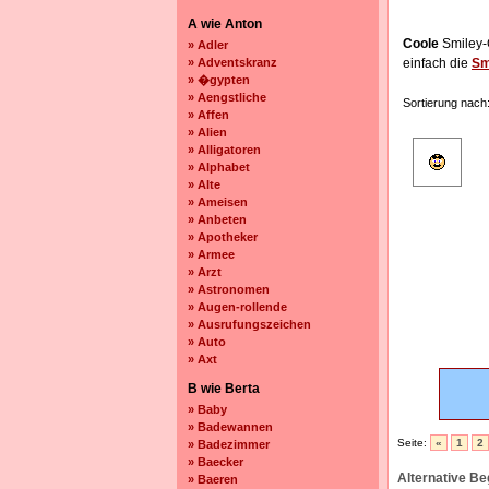
A wie Anton
Coole
Smiley-
» Adler
» Adventskranz
einfach die
Sm
» �gypten
» Aengstliche
Sortierung nach
» Affen
» Alien
» Alligatoren
» Alphabet
» Alte
» Ameisen
» Anbeten
» Apotheker
» Armee
» Arzt
» Astronomen
» Augen-rollende
» Ausrufungszeichen
» Auto
» Axt
B wie Berta
» Baby
» Badewannen
Seite:
«
1
2
» Badezimmer
» Baecker
Alternative Beg
» Baeren