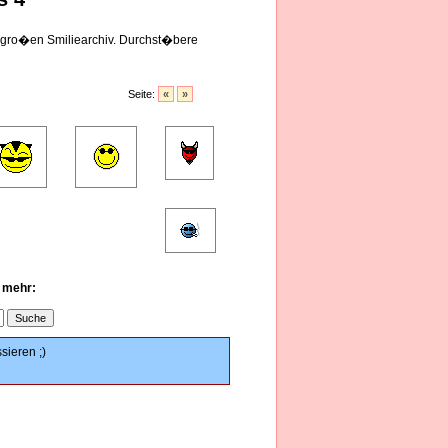
 gro�en Smiliearchiv. Durchst�bere
Seite:
«
»
u mehr:
sieren ;)