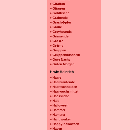
» Giraffen
» Gitarren
» Goldfische
» Grabende
» Grash�pfer
» Graue
» Greyhounds
» Grinsende
» Gro�e
» Gr�ne
» Gruppen
» Gruppenkuscheln
» Gute Nacht
» Guten Morgen
H wie Heinrich
» Haare
» Haareraufende
» Haareschneiden
» Haarwuchsmittel
» Haessliche
» Haie
» Halloween
» Hammer
» Hamster
» Handwerker
» Happy-halloween
» Hasen