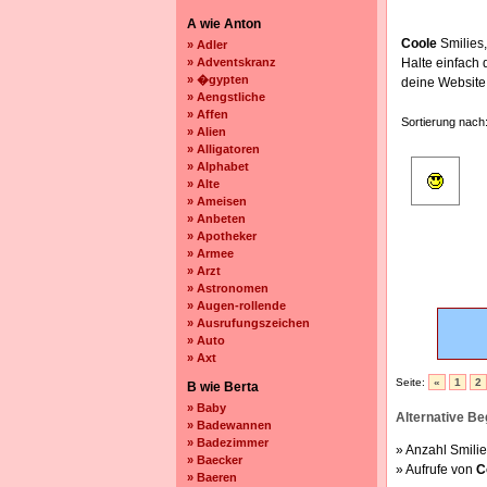
A wie Anton
Coole
Smilies
» Adler
» Adventskranz
Halte einfach
» �gypten
deine Website
» Aengstliche
» Affen
Sortierung nach
» Alien
» Alligatoren
» Alphabet
» Alte
» Ameisen
» Anbeten
» Apotheker
» Armee
» Arzt
» Astronomen
» Augen-rollende
» Ausrufungszeichen
» Auto
» Axt
Seite:
«
1
2
B wie Berta
» Baby
Alternative Beg
» Badewannen
» Badezimmer
» Anzahl Smilie
» Baecker
» Aufrufe von
C
» Baeren