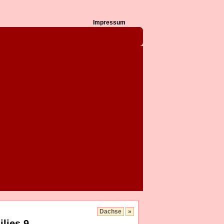
Impressum
Dachse
»
lies 9