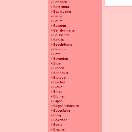
» Bananen
» Bastelnde
» Bauarbeiter
» Bauern
» Baum
» Beamen
» Beh�mmerte
» Beissende
» Berufe
» Besch�mte
» Betende
» Bett
» Bewerfen
» Biber
» Bienen
» Bildhauer
» Biologen
» Bischoff
» Blaue
» Blitze
» Blumen
» B�se
» Bogenschiessen
» Bootsfahrt
» Borg
» Boxende
» Boxer
» Braune