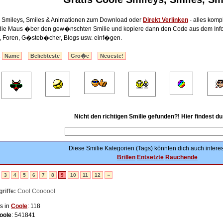
, Smileys, Smiles & Animationen zum Download oder
Direkt Verlinken
- alles komp
 die Maus �ber den gew�nschten Smilie und kopiere dann den Code aus dem Info-
, Foren, G�steb�cher, Blogs usw. einf�gen.
:
Name
Beliebteste
Grö�e
Neueste!
Nicht den richtigen Smilie gefunden?! Hier findest d
Diese Smilie Kategorien (Tags) könnten dich auch interes
Brillen
Entsetzte
Rauchende
3
4
5
6
7
8
9
10
11
12
»
riffe:
Cool Coooool
s in
Coole
: 118
oole
: 541841