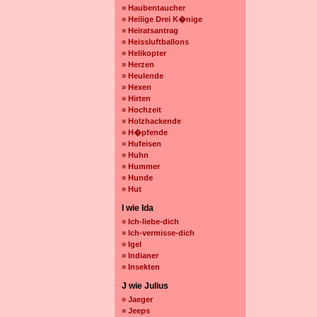
» Haubentaucher
» Heilige Drei K�nige
» Heiratsantrag
» Heissluftballons
» Helikopter
» Herzen
» Heulende
» Hexen
» Hirten
» Hochzeit
» Holzhackende
» H�pfende
» Hufeisen
» Huhn
» Hummer
» Hunde
» Hut
I wie Ida
» Ich-liebe-dich
» Ich-vermisse-dich
» Igel
» Indianer
» Insekten
J wie Julius
» Jaeger
» Jeeps