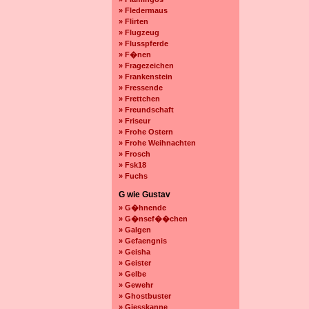
» Fledermaus
» Flirten
» Flugzeug
» Flusspferde
» F�nen
» Fragezeichen
» Frankenstein
» Fressende
» Frettchen
» Freundschaft
» Friseur
» Frohe Ostern
» Frohe Weihnachten
» Frosch
» Fsk18
» Fuchs
G wie Gustav
» G�hnende
» G�nsef��chen
» Galgen
» Gefaengnis
» Geisha
» Geister
» Gelbe
» Gewehr
» Ghostbuster
» Giesskanne