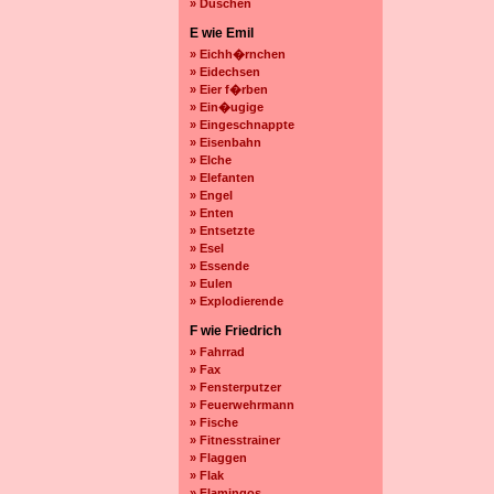
» Duschen
E wie Emil
» Eichh�rnchen
» Eidechsen
» Eier f�rben
» Ein�ugige
» Eingeschnappte
» Eisenbahn
» Elche
» Elefanten
» Engel
» Enten
» Entsetzte
» Esel
» Essende
» Eulen
» Explodierende
F wie Friedrich
» Fahrrad
» Fax
» Fensterputzer
» Feuerwehrmann
» Fische
» Fitnesstrainer
» Flaggen
» Flak
» Flamingos