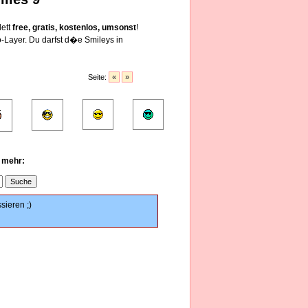
lett
free, gratis, kostenlos, umsonst
!
Layer. Du darfst d�e Smileys in
Seite:
«
»
u mehr:
sieren ;)