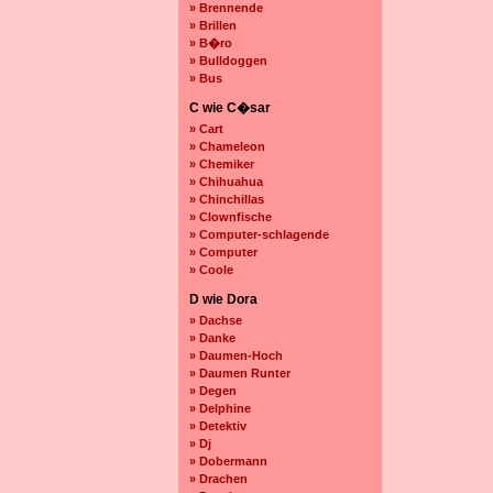
» Brennende
» Brillen
» B�ro
» Bulldoggen
» Bus
C wie C�sar
» Cart
» Chameleon
» Chemiker
» Chihuahua
» Chinchillas
» Clownfische
» Computer-schlagende
» Computer
» Coole
D wie Dora
» Dachse
» Danke
» Daumen-Hoch
» Daumen Runter
» Degen
» Delphine
» Detektiv
» Dj
» Dobermann
» Drachen