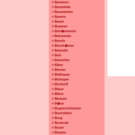
» Bananen
» Bastelnde
» Bauarbeiter
» Bauern
» Baum
» Beamen
» Beh�mmerte
» Beissende
» Berufe
» Besch�mte
» Betende
» Bett
» Bewerfen
» Biber
» Bienen
» Bildhauer
» Biologen
» Bischoff
» Blaue
» Blitze
» Blumen
» B�se
» Bogenschiessen
» Bootsfahrt
» Borg
» Boxende
» Boxer
» Braune