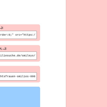
.):
...):