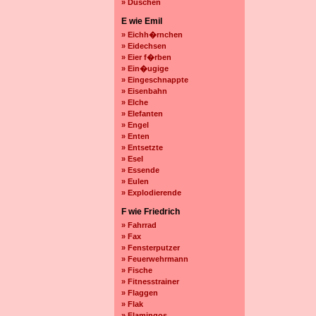
» Duschen
E wie Emil
» Eichh�rnchen
» Eidechsen
» Eier f�rben
» Ein�ugige
» Eingeschnappte
» Eisenbahn
» Elche
» Elefanten
» Engel
» Enten
» Entsetzte
» Esel
» Essende
» Eulen
» Explodierende
F wie Friedrich
» Fahrrad
» Fax
» Fensterputzer
» Feuerwehrmann
» Fische
» Fitnesstrainer
» Flaggen
» Flak
» Flamingos