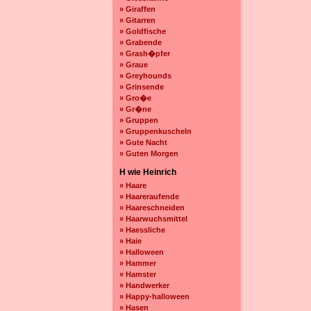
» Giraffen
» Gitarren
» Goldfische
» Grabende
» Grash�pfer
» Graue
» Greyhounds
» Grinsende
» Gro�e
» Gr�ne
» Gruppen
» Gruppenkuscheln
» Gute Nacht
» Guten Morgen
H wie Heinrich
» Haare
» Haareraufende
» Haareschneiden
» Haarwuchsmittel
» Haessliche
» Haie
» Halloween
» Hammer
» Hamster
» Handwerker
» Happy-halloween
» Hasen