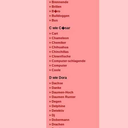
» Brennende
» Brillen
» B�ro
» Bulldoggen
» Bus
C wie C�sar
» Cart
» Chameleon
» Chemiker
» Chihuahua
» Chinchillas
» Clownfische
» Computer-schlagende
» Computer
» Coole
D wie Dora
» Dachse
» Danke
» Daumen-Hoch
» Daumen Runter
» Degen
» Delphine
» Detektiv
» Dj
» Dobermann
» Drachen