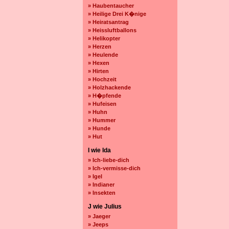
» Haubentaucher
» Heilige Drei K�nige
» Heiratsantrag
» Heissluftballons
» Helikopter
» Herzen
» Heulende
» Hexen
» Hirten
» Hochzeit
» Holzhackende
» H�pfende
» Hufeisen
» Huhn
» Hummer
» Hunde
» Hut
I wie Ida
» Ich-liebe-dich
» Ich-vermisse-dich
» Igel
» Indianer
» Insekten
J wie Julius
» Jaeger
» Jeeps