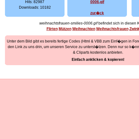
Hits: 82987
Downloads: 10182
zur�ck
weihnachtsfrauen-smilies-0006.gif
befindet sich in diesen 
Flirten
Mützen
Weihnachten
Weihnachtsfrauen
Zwin
Unter dem Bild gibt es bereits fertige Codes (Html & VBB zum Einf�gen in Foren
den Link zu uns drin, um unseren Service zu unterst�tzen. Denn nur so k�nne
& Cliparts kostenlos anbieten.
Einfach anklicken & kopieren!