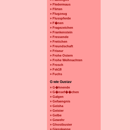
» Fledermaus
» Flirten
» Flugzeug
» Flusspferde
» F�nen
» Fragezeichen
» Frankenstein
» Fressende
» Frettchen
» Freundschaft
» Friseur
» Frohe Ostern
» Frohe Weihnachten
» Frosch
» Fsk18
» Fuchs
G wie Gustav
» G�hnende
» G�nsef��chen
» Galgen
» Gefaengnis
» Geisha
» Geister
» Gelbe
» Gewehr
» Ghostbuster
» Giesskanne