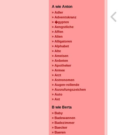
A wie Anton
» Adler
» Adventskranz
» �gypten
» Aengstliche
» Affen
» Alien
» Alligatoren
» Alphabet
» Alte
» Ameisen
» Anbeten
» Apotheker
» Armee
» Arzt
» Astronomen
» Augen-rollende
» Ausrufungszeichen
» Auto
» Axt
B wie Berta
» Baby
» Badewannen
» Badezimmer
» Baecker
» Baeren