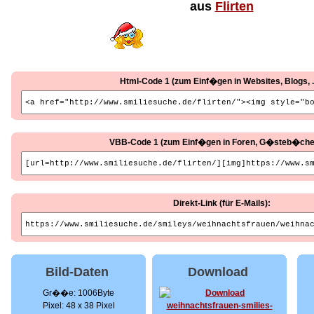
aus
Flirten
Html-Code 1 (zum Einf�gen in Websites, Blogs, ..
VBB-Code 1 (zum Einf�gen in Foren, G�steb�cher, 
Direkt-Link (für E-Mails):
Bild-Daten
Download
Gr��e: 1006Byte
Pixel: 48 x 38 Pixel