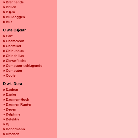
» Brennende
» Brillen
» B�ro
» Bulldoggen
» Bus
C wie C�sar
» Cart
» Chameleon
» Chemiker
» Chihuahua
» Chinchillas
» Clownfische
» Computer-schlagende
» Computer
» Coole
D wie Dora
» Dachse
» Danke
» Daumen-Hoch
» Daumen Runter
» Degen
» Delphine
» Detektiv
» Dj
» Dobermann
» Drachen