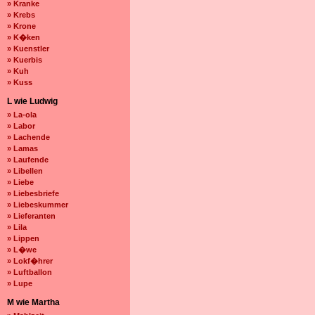
» Kranke
» Krebs
» Krone
» K�ken
» Kuenstler
» Kuerbis
» Kuh
» Kuss
L wie Ludwig
» La-ola
» Labor
» Lachende
» Lamas
» Laufende
» Libellen
» Liebe
» Liebesbriefe
» Liebeskummer
» Lieferanten
» Lila
» Lippen
» L�we
» Lokf�hrer
» Luftballon
» Lupe
M wie Martha