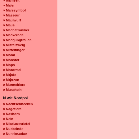
» Mahlzeit
» Maler
» Marssymbol
» Masseur
» Maulwurf
» Maus
» Mechatroniker
» Meckernde
» Meerjungfrauen
» Mistelzweig
» Mittelfinger
» Mond
» Monster
» Mops
» Motorrad
» M�de
» M�tzen
» Murmeltiere
» Muscheln
N wie Nordpol
» Nacktschnecken
» Nagetiere
» Nashorn
» Nein
» Nikolausstiefel
» Nuckelnde
» Nussknacker