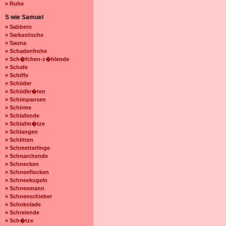
» Ruhe
S wie Samuel
» Sabbern
» Sarkastische
» Sauna
» Schadenfrohe
» Sch�fchen-z�hlende
» Schafe
» Schiffe
» Schilder
» Schildkr�ten
» Schimpansen
» Schirme
» Schlafende
» Schlafm�tze
» Schlangen
» Schlitten
» Schmetterlinge
» Schnarchende
» Schnecken
» Schneeflocken
» Schneekugeln
» Schneemann
» Schneeschieber
» Schokolade
» Schreiende
» Sch�tze