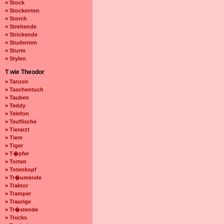
» Stock
» Stockenten
» Storch
» Streitende
» Strickende
» Studenten
» Sturm
» Stylen
T wie Theodor
» Tanzen
» Taschentuch
» Tauben
» Teddy
» Telefon
» Teuflische
» Tierarzt
» Tiere
» Tiger
» T�pfer
» Torten
» Totenkopf
» Tr�umende
» Traktor
» Tramper
» Traurige
» Tr�stende
» Trucks