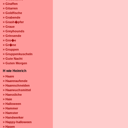
» Giraffen
» Gitarren
» Goldfische
» Grabende
» Grash�pfer
» Graue
» Greyhounds
» Grinsende
» Gro�e
» Gr�ne
» Gruppen
» Gruppenkuscheln
» Gute Nacht
» Guten Morgen
H wie Heinrich
» Haare
» Haareraufende
» Haareschneiden
» Haarwuchsmittel
» Haessliche
» Haie
» Halloween
» Hammer
» Hamster
» Handwerker
» Happy-halloween
» Hasen