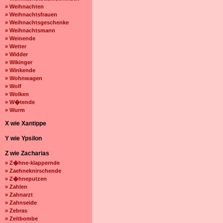
» Weihnachten
» Weihnachtsfrauen
» Weihnachtsgeschenke
» Weihnachtsmann
» Weinende
» Wetter
» Widder
» Wikinger
» Winkende
» Wohnwagen
» Wolf
» Wolken
» W�tende
» Wurm
X wie Xantippe
Y wie Ypsilon
Z wie Zacharias
» Z�hne-klappernde
» Zaehneknirschende
» Z�hneputzen
» Zahlen
» Zahnarzt
» Zahnseide
» Zebras
» Zeitbombe