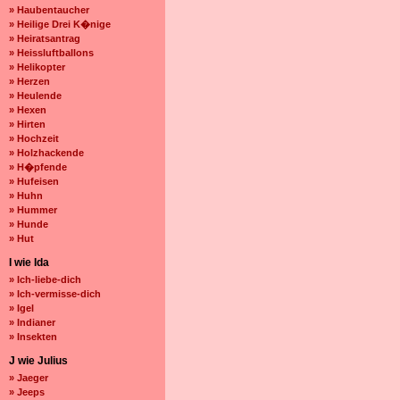
» Haubentaucher
» Heilige Drei K�nige
» Heiratsantrag
» Heissluftballons
» Helikopter
» Herzen
» Heulende
» Hexen
» Hirten
» Hochzeit
» Holzhackende
» H�pfende
» Hufeisen
» Huhn
» Hummer
» Hunde
» Hut
I wie Ida
» Ich-liebe-dich
» Ich-vermisse-dich
» Igel
» Indianer
» Insekten
J wie Julius
» Jaeger
» Jeeps