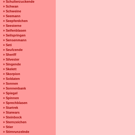
» Schulterzuckende
» Schwan
» Schweine
» Seemann
» Seepferdchen
» Seesterne
» Seifenblasen
» Seilspringen
» Sensenmann
» Seti
» Seufzende
» Sheriff
» Silvester
» Singende
» Skelett
» Skorpion
» Soldaten
» Sonnen
» Sonnenbank
» Spiegel
» Spinnen
» Sprechblasen
» Startrek
» Starwars
» Steinbock
» Sternzeichen
» Stier
» Stirnrunzelnde