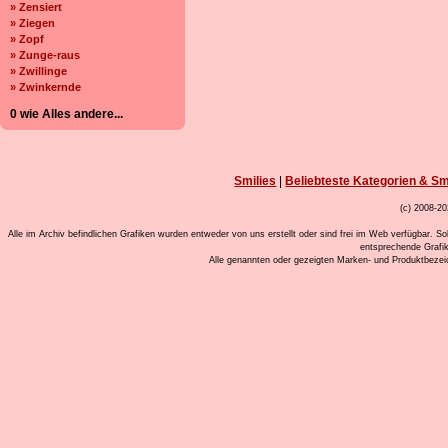
» Zensiert
» Ziegen
» Zopf
» Zunge-raus
» Zwillinge
» Zwinkernde
0 wie Alles andere...
Smilies
|
Beliebteste Kategorien & Sm
(c) 2008-20
Alle im Archiv befindlichen Grafiken wurden entweder von uns erstellt oder sind frei im Web verfügbar. So
entsprechende Grafi
Alle genannten oder gezeigten Marken- und Produktbeze