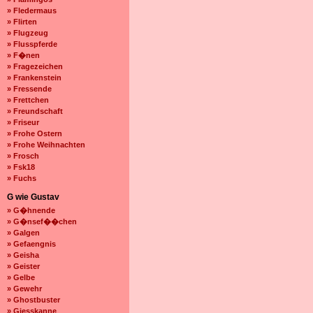
» Fledermaus
» Flirten
» Flugzeug
» Flusspferde
» F�nen
» Fragezeichen
» Frankenstein
» Fressende
» Frettchen
» Freundschaft
» Friseur
» Frohe Ostern
» Frohe Weihnachten
» Frosch
» Fsk18
» Fuchs
G wie Gustav
» G�hnende
» G�nsef��chen
» Galgen
» Gefaengnis
» Geisha
» Geister
» Gelbe
» Gewehr
» Ghostbuster
» Giesskanne