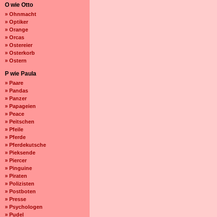
O wie Otto
» Ohnmacht
» Optiker
» Orange
» Orcas
» Ostereier
» Osterkorb
» Ostern
P wie Paula
» Paare
» Pandas
» Panzer
» Papageien
» Peace
» Peitschen
» Pfeile
» Pferde
» Pferdekutsche
» Pieksende
» Piercer
» Pinguine
» Piraten
» Polizisten
» Postboten
» Presse
» Psychologen
» Pudel