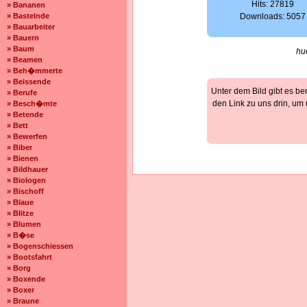
Hits: 27819
» Bananen
» Bastelnde
Downloads: 5057
» Bauarbeiter
» Bauern
» Baum
hu
» Beamen
» Beh�mmerte
» Beissende
Unter dem Bild gibt es be
» Berufe
den Link zu uns drin, um
» Besch�mte
» Betende
» Bett
» Bewerfen
» Biber
» Bienen
» Bildhauer
» Biologen
» Bischoff
» Blaue
» Blitze
» Blumen
» B�se
» Bogenschiessen
» Bootsfahrt
» Borg
» Boxende
» Boxer
» Braune