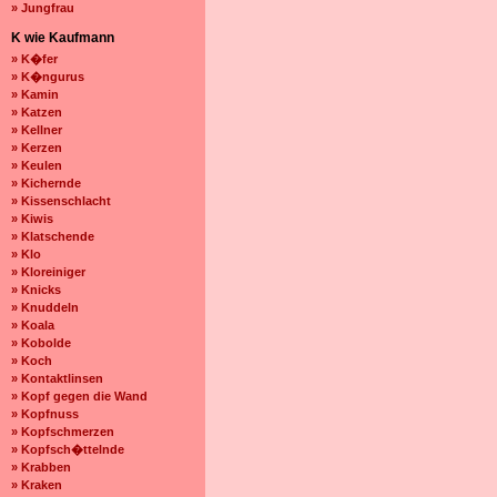
» Jungfrau
K wie Kaufmann
» K�fer
» K�ngurus
» Kamin
» Katzen
» Kellner
» Kerzen
» Keulen
» Kichernde
» Kissenschlacht
» Kiwis
» Klatschende
» Klo
» Kloreiniger
» Knicks
» Knuddeln
» Koala
» Kobolde
» Koch
» Kontaktlinsen
» Kopf gegen die Wand
» Kopfnuss
» Kopfschmerzen
» Kopfsch�ttelnde
» Krabben
» Kraken