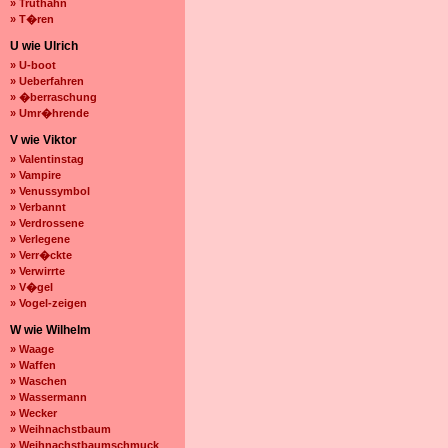
» Truthahn
» T�ren
U wie Ulrich
» U-boot
» Ueberfahren
» �berraschung
» Umr�hrende
V wie Viktor
» Valentinstag
» Vampire
» Venussymbol
» Verbannt
» Verdrossene
» Verlegene
» Verr�ckte
» Verwirrte
» V�gel
» Vogel-zeigen
W wie Wilhelm
» Waage
» Waffen
» Waschen
» Wassermann
» Wecker
» Weihnachstbaum
» Weihnachstbaumschmuck