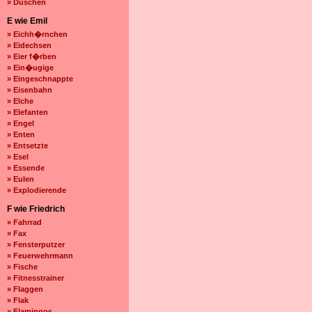
» Duschen
E wie Emil
» Eichh�rnchen
» Eidechsen
» Eier f�rben
» Ein�ugige
» Eingeschnappte
» Eisenbahn
» Elche
» Elefanten
» Engel
» Enten
» Entsetzte
» Esel
» Essende
» Eulen
» Explodierende
F wie Friedrich
» Fahrrad
» Fax
» Fensterputzer
» Feuerwehrmann
» Fische
» Fitnesstrainer
» Flaggen
» Flak
» Flamingos