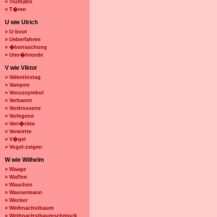
» Truthahn
» T�ren
U wie Ulrich
» U-boot
» Ueberfahren
» �berraschung
» Umr�hrende
V wie Viktor
» Valentinstag
» Vampire
» Venussymbol
» Verbannt
» Verdrossene
» Verlegene
» Verr�ckte
» Verwirrte
» V�gel
» Vogel-zeigen
W wie Wilhelm
» Waage
» Waffen
» Waschen
» Wassermann
» Wecker
» Weihnachstbaum
» Weihnachstbaumschmuck