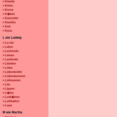
» Kranke
» Krebs
» Krone
» K�ken
» Kuenstler
» Kuerbis
» Kuh
» Kuss
L wie Ludwig
» La-ola
» Labor
» Lachende
» Lamas
» Laufende
» Libellen
» Liebe
» Liebesbriefe
» Liebeskummer
» Lieferanten
» Lila
» Lippen
» L�we
» Lokf�hrer
» Luftballon
» Lupe
M wie Martha