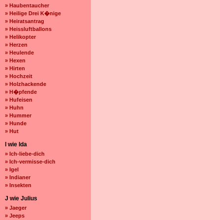
» Haubentaucher
» Heilige Drei K�nige
» Heiratsantrag
» Heissluftballons
» Helikopter
» Herzen
» Heulende
» Hexen
» Hirten
» Hochzeit
» Holzhackende
» H�pfende
» Hufeisen
» Huhn
» Hummer
» Hunde
» Hut
I wie Ida
» Ich-liebe-dich
» Ich-vermisse-dich
» Igel
» Indianer
» Insekten
J wie Julius
» Jaeger
» Jeeps