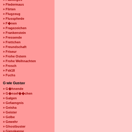
» Fledermaus
» Flirten
» Flugzeug
» Flusspferde
» F�nen
» Fragezeichen
» Frankenstein
» Fressende
» Frettchen
» Freundschaft
» Friseur
» Frohe Ostern
» Frohe Weihnachten
» Frosch
» Fsk18
» Fuchs
G wie Gustav
» G�hnende
» G�nsef��chen
» Galgen
» Gefaengnis
» Geisha
» Geister
» Gelbe
» Gewehr
» Ghostbuster
» Giesskanne