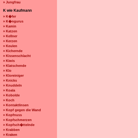
» Jungfrau
K wie Kaufmann
» K�fer
» K�ngurus
» Kamin
» Katzen
» Kellner
» Kerzen
» Keulen
» Kichernde
» Kissenschlacht
» Kiwis
» Klatschende
» Klo
» Kloreiniger
» Knicks
» Knuddeln
» Koala
» Kobolde
» Koch
» Kontaktlinsen
» Kopf gegen die Wand
» Kopfnuss
» Kopfschmerzen
» Kopfsch�ttelnde
» Krabben
» Kraken