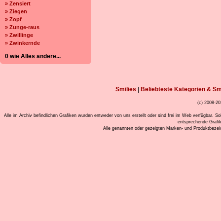
» Zensiert
» Ziegen
» Zopf
» Zunge-raus
» Zwillinge
» Zwinkernde
0 wie Alles andere...
Smilies
|
Beliebteste Kategorien & Sm
(c) 2008-20
Alle im Archiv befindlichen Grafiken wurden entweder von uns erstellt oder sind frei im Web verfügbar. So
entsprechende Grafi
Alle genannten oder gezeigten Marken- und Produktbeze