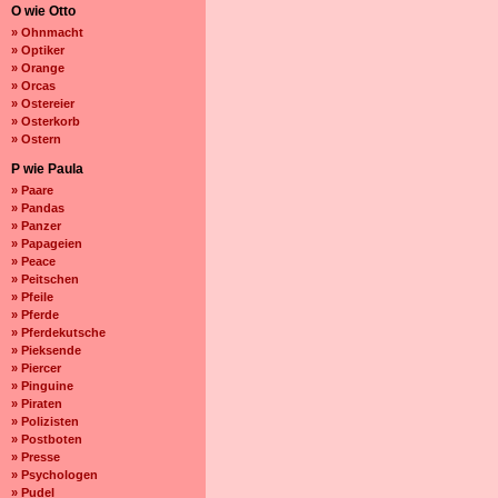
O wie Otto
» Ohnmacht
» Optiker
» Orange
» Orcas
» Ostereier
» Osterkorb
» Ostern
P wie Paula
» Paare
» Pandas
» Panzer
» Papageien
» Peace
» Peitschen
» Pfeile
» Pferde
» Pferdekutsche
» Pieksende
» Piercer
» Pinguine
» Piraten
» Polizisten
» Postboten
» Presse
» Psychologen
» Pudel