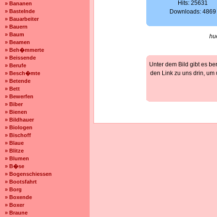
Hits: 25631
» Bananen
» Bastelnde
Downloads: 4869
» Bauarbeiter
» Bauern
» Baum
hu
» Beamen
» Beh�mmerte
» Beissende
Unter dem Bild gibt es be
» Berufe
den Link zu uns drin, um
» Besch�mte
» Betende
» Bett
» Bewerfen
» Biber
» Bienen
» Bildhauer
» Biologen
» Bischoff
» Blaue
» Blitze
» Blumen
» B�se
» Bogenschiessen
» Bootsfahrt
» Borg
» Boxende
» Boxer
» Braune