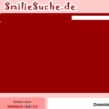
Sortiere nach:
Downlo
Beliebteste
|
A-Z
|
Z-A