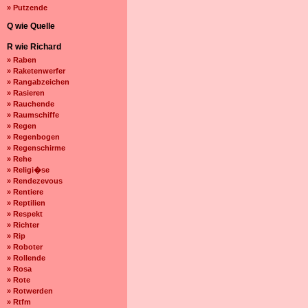
» Putzende
Q wie Quelle
R wie Richard
» Raben
» Raketenwerfer
» Rangabzeichen
» Rasieren
» Rauchende
» Raumschiffe
» Regen
» Regenbogen
» Regenschirme
» Rehe
» Religi�se
» Rendezevous
» Rentiere
» Reptilien
» Respekt
» Richter
» Rip
» Roboter
» Rollende
» Rosa
» Rote
» Rotwerden
» Rtfm