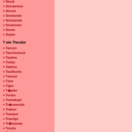
» Stock
» Stockenten
» Storch
» Streitende
» Strickende
» Studenten
» Sturm
» Stylen
T wie Theodor
» Tanzen
» Taschentuch
» Tauben
» Teddy
» Telefon
» Teuflische
» Tierarzt
» Tiere
» Tiger
» T�pfer
» Torten
» Totenkopf
» Tr�umende
» Traktor
» Tramper
» Traurige
» Tr�stende
» Trucks