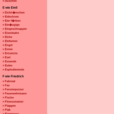
» Duschen
E wie Emil
» Eichh�rnchen
» Eidechsen
» Eier f�rben
» Ein�ugige
» Eingeschnappte
» Eisenbahn
» Elche
» Elefanten
» Engel
» Enten
» Entsetzte
» Esel
» Essende
» Eulen
» Explodierende
F wie Friedrich
» Fahrrad
» Fax
» Fensterputzer
» Feuerwehrmann
» Fische
» Fitnesstrainer
» Flaggen
» Flak
» Flamingos