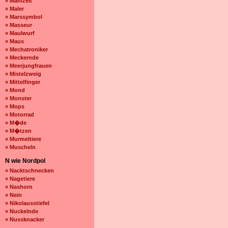
» Mahlzeit
» Maler
» Marssymbol
» Masseur
» Maulwurf
» Maus
» Mechatroniker
» Meckernde
» Meerjungfrauen
» Mistelzweig
» Mittelfinger
» Mond
» Monster
» Mops
» Motorrad
» M�de
» M�tzen
» Murmeltiere
» Muscheln
N wie Nordpol
» Nacktschnecken
» Nagetiere
» Nashorn
» Nein
» Nikolausstiefel
» Nuckelnde
» Nussknacker