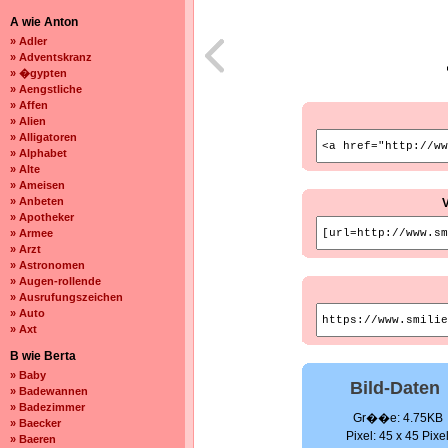
A wie Anton
» Adler
» Adventskranz
» �gypten
» Aengstliche
» Affen
» Alien
» Alligatoren
» Alphabet
» Alte
» Ameisen
» Anbeten
» Apotheker
» Armee
» Arzt
» Astronomen
» Augen-rollende
» Ausrufungszeichen
» Auto
» Axt
B wie Berta
» Baby
Bild-Daten
» Badewannen
» Badezimmer
Gr��e: 4.75KB
» Baecker
Pixel: 45 x 45 Pixe
» Baeren