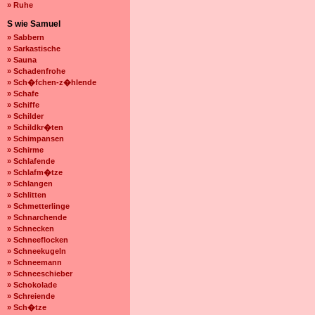
» Ruhe
S wie Samuel
» Sabbern
» Sarkastische
» Sauna
» Schadenfrohe
» Sch�fchen-z�hlende
» Schafe
» Schiffe
» Schilder
» Schildkr�ten
» Schimpansen
» Schirme
» Schlafende
» Schlafm�tze
» Schlangen
» Schlitten
» Schmetterlinge
» Schnarchende
» Schnecken
» Schneeflocken
» Schneekugeln
» Schneemann
» Schneeschieber
» Schokolade
» Schreiende
» Sch�tze