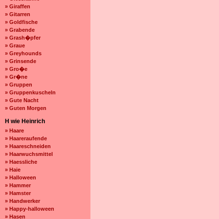
» Giraffen
» Gitarren
» Goldfische
» Grabende
» Grash�pfer
» Graue
» Greyhounds
» Grinsende
» Gro�e
» Gr�ne
» Gruppen
» Gruppenkuscheln
» Gute Nacht
» Guten Morgen
H wie Heinrich
» Haare
» Haareraufende
» Haareschneiden
» Haarwuchsmittel
» Haessliche
» Haie
» Halloween
» Hammer
» Hamster
» Handwerker
» Happy-halloween
» Hasen