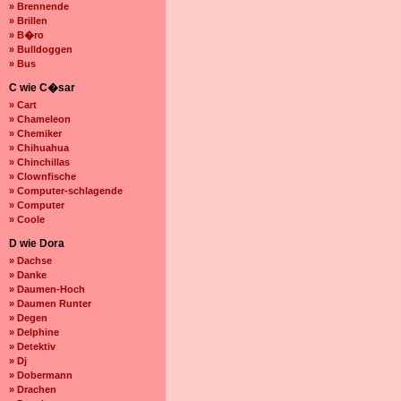
» Brennende
» Brillen
» B�ro
» Bulldoggen
» Bus
C wie C�sar
» Cart
» Chameleon
» Chemiker
» Chihuahua
» Chinchillas
» Clownfische
» Computer-schlagende
» Computer
» Coole
D wie Dora
» Dachse
» Danke
» Daumen-Hoch
» Daumen Runter
» Degen
» Delphine
» Detektiv
» Dj
» Dobermann
» Drachen