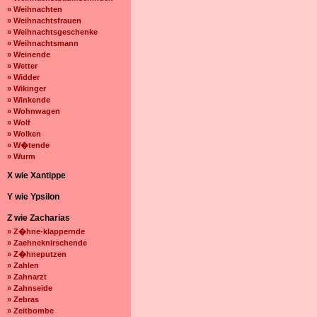
» Weihnachten
» Weihnachtsfrauen
» Weihnachtsgeschenke
» Weihnachtsmann
» Weinende
» Wetter
» Widder
» Wikinger
» Winkende
» Wohnwagen
» Wolf
» Wolken
» W�tende
» Wurm
X wie Xantippe
Y wie Ypsilon
Z wie Zacharias
» Z�hne-klappernde
» Zaehneknirschende
» Z�hneputzen
» Zahlen
» Zahnarzt
» Zahnseide
» Zebras
» Zeitbombe