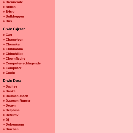
» Brennende
» Brillen
» B�ro
» Bulldoggen
» Bus
C wie C�sar
» Cart
» Chameleon
» Chemiker
» Chihuahua
» Chinchillas
» Clownfische
» Computer-schlagende
» Computer
» Coole
D wie Dora
» Dachse
» Danke
» Daumen-Hoch
» Daumen Runter
» Degen
» Delphine
» Detektiv
» Dj
» Dobermann
» Drachen