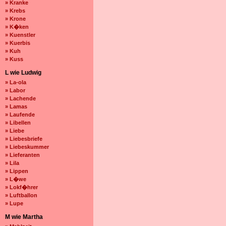
» Kranke
» Krebs
» Krone
» K�ken
» Kuenstler
» Kuerbis
» Kuh
» Kuss
L wie Ludwig
» La-ola
» Labor
» Lachende
» Lamas
» Laufende
» Libellen
» Liebe
» Liebesbriefe
» Liebeskummer
» Lieferanten
» Lila
» Lippen
» L�we
» Lokf�hrer
» Luftballon
» Lupe
M wie Martha