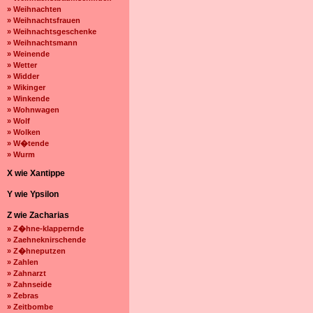
» Weihnachten
» Weihnachtsfrauen
» Weihnachtsgeschenke
» Weihnachtsmann
» Weinende
» Wetter
» Widder
» Wikinger
» Winkende
» Wohnwagen
» Wolf
» Wolken
» W�tende
» Wurm
X wie Xantippe
Y wie Ypsilon
Z wie Zacharias
» Z�hne-klappernde
» Zaehneknirschende
» Z�hneputzen
» Zahlen
» Zahnarzt
» Zahnseide
» Zebras
» Zeitbombe