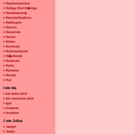
» Haubentaucher
» Heilige Drei K�nige
» Heiratsantrag
» Heissluftballons
» Helikopter
» Herzen
» Heulende
» Hexen
» Hirten
» Hochzeit
» Holzhackende
» H�pfende
» Hufeisen
» Huhn
» Hummer
» Hunde
» Hut
I wie Ida
» Ich-liebe-dich
» Ich-vermisse-dich
» Igel
» Indianer
» Insekten
J wie Julius
» Jaeger
» Jeeps