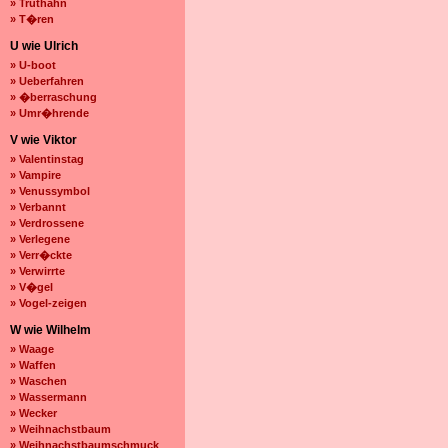
» Truthahn
» T�ren
U wie Ulrich
» U-boot
» Ueberfahren
» �berraschung
» Umr�hrende
V wie Viktor
» Valentinstag
» Vampire
» Venussymbol
» Verbannt
» Verdrossene
» Verlegene
» Verr�ckte
» Verwirrte
» V�gel
» Vogel-zeigen
W wie Wilhelm
» Waage
» Waffen
» Waschen
» Wassermann
» Wecker
» Weihnachstbaum
» Weihnachstbaumschmuck