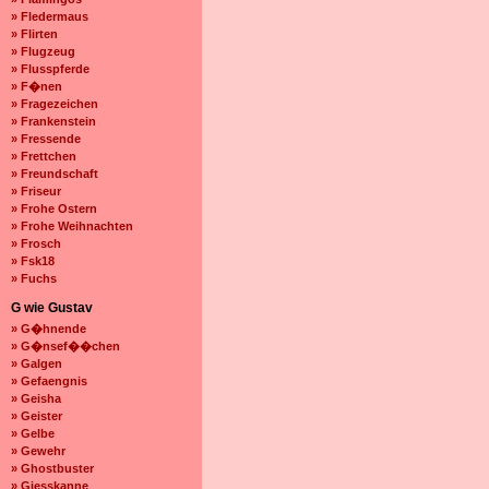
» Fledermaus
» Flirten
» Flugzeug
» Flusspferde
» F�nen
» Fragezeichen
» Frankenstein
» Fressende
» Frettchen
» Freundschaft
» Friseur
» Frohe Ostern
» Frohe Weihnachten
» Frosch
» Fsk18
» Fuchs
G wie Gustav
» G�hnende
» G�nsef��chen
» Galgen
» Gefaengnis
» Geisha
» Geister
» Gelbe
» Gewehr
» Ghostbuster
» Giesskanne