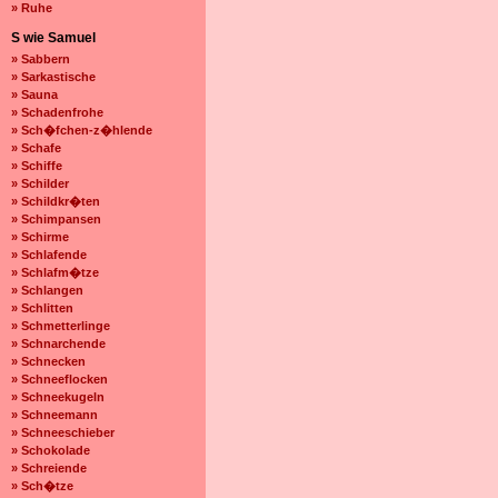
» Ruhe
S wie Samuel
» Sabbern
» Sarkastische
» Sauna
» Schadenfrohe
» Sch�fchen-z�hlende
» Schafe
» Schiffe
» Schilder
» Schildkr�ten
» Schimpansen
» Schirme
» Schlafende
» Schlafm�tze
» Schlangen
» Schlitten
» Schmetterlinge
» Schnarchende
» Schnecken
» Schneeflocken
» Schneekugeln
» Schneemann
» Schneeschieber
» Schokolade
» Schreiende
» Sch�tze