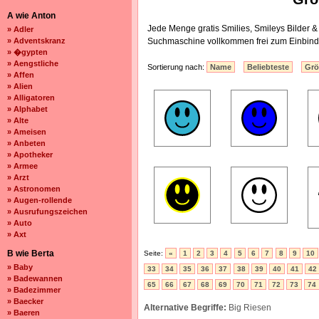
A wie Anton
Jede Menge gratis Smilies, Smileys Bilder 
» Adler
» Adventskranz
Suchmaschine vollkommen frei zum Einbind
» �gypten
» Aengstliche
Sortierung nach:
Name
Beliebteste
Gr
» Affen
» Alien
» Alligatoren
» Alphabet
» Alte
» Ameisen
» Anbeten
» Apotheker
» Armee
» Arzt
» Astronomen
» Augen-rollende
» Ausrufungszeichen
» Auto
» Axt
B wie Berta
Seite:
«
1
2
3
4
5
6
7
8
9
10
» Baby
33
34
35
36
37
38
39
40
41
42
» Badewannen
65
66
67
68
69
70
71
72
73
74
» Badezimmer
» Baecker
Alternative Begriffe:
Big Riesen
» Baeren