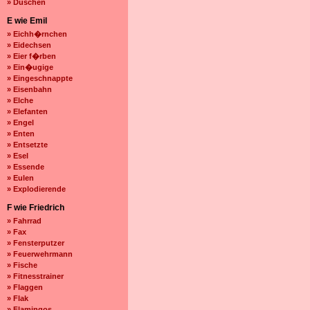
» Duschen
E wie Emil
» Eichh�rnchen
» Eidechsen
» Eier f�rben
» Ein�ugige
» Eingeschnappte
» Eisenbahn
» Elche
» Elefanten
» Engel
» Enten
» Entsetzte
» Esel
» Essende
» Eulen
» Explodierende
F wie Friedrich
» Fahrrad
» Fax
» Fensterputzer
» Feuerwehrmann
» Fische
» Fitnesstrainer
» Flaggen
» Flak
» Flamingos