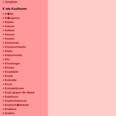
» Jungfrau
K wie Kaufmann
» K�fer
» K�ngurus
» Kamin
» Katzen
» Kellner
» Kerzen
» Keulen
» Kichernde
» Kissenschlacht
» Kiwis
» Klatschende
» Klo
» Kloreiniger
» Knicks
» Knuddeln
» Koala
» Kobolde
» Koch
» Kontaktlinsen
» Kopf gegen die Wand
» Kopfnuss
» Kopfschmerzen
» Kopfsch�ttelnde
» Krabben
» Kraken