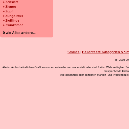
» Zensiert
» Ziegen
» Zopf
» Zunge-raus
» Zwillinge
» Zwinkernde
0 wie Alles andere...
Smilies
|
Beliebteste Kategorien & Sm
(c) 2008-20
Alle im Archiv befindlichen Grafiken wurden entweder von uns erstellt oder sind frei im Web verfügbar. So
entsprechende Grafi
Alle genannten oder gezeigten Marken- und Produktbeze