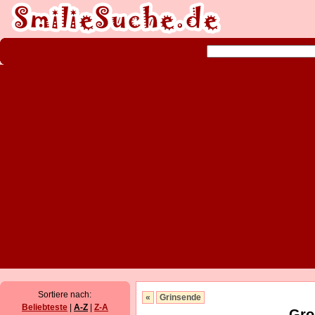
Sortiere nach:
«
Grinsende
Beliebteste
|
A-Z
|
Z-A
Gro