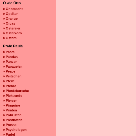
O wie Otto
» Ohnmacht
» Optiker
» Orange
» Orcas
» Ostereier
» Osterkorb
» Ostern
P wie Paula
» Paare
» Pandas
» Panzer
» Papageien
» Peace
» Peitschen
» Pfeile
» Pferde
» Pferdekutsche
» Pieksende
» Piercer
» Pinguine
» Piraten
» Polizisten
» Postboten
» Presse
» Psychologen
» Pudel