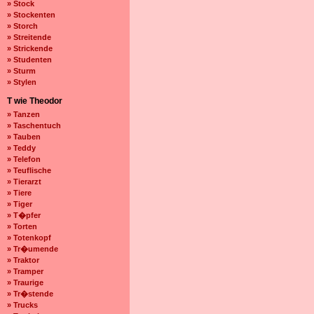
» Stock
» Stockenten
» Storch
» Streitende
» Strickende
» Studenten
» Sturm
» Stylen
T wie Theodor
» Tanzen
» Taschentuch
» Tauben
» Teddy
» Telefon
» Teuflische
» Tierarzt
» Tiere
» Tiger
» T�pfer
» Torten
» Totenkopf
» Tr�umende
» Traktor
» Tramper
» Traurige
» Tr�stende
» Trucks