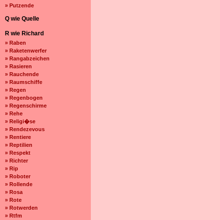
» Putzende
Q wie Quelle
R wie Richard
» Raben
» Raketenwerfer
» Rangabzeichen
» Rasieren
» Rauchende
» Raumschiffe
» Regen
» Regenbogen
» Regenschirme
» Rehe
» Religi�se
» Rendezevous
» Rentiere
» Reptilien
» Respekt
» Richter
» Rip
» Roboter
» Rollende
» Rosa
» Rote
» Rotwerden
» Rtfm