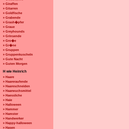
» Giraffen
» Gitarren
» Goldfische
» Grabende
» Grash�pfer
» Graue
» Greyhounds
» Grinsende
» Gro�e
» Gr�ne
» Gruppen
» Gruppenkuscheln
» Gute Nacht
» Guten Morgen
H wie Heinrich
» Haare
» Haareraufende
» Haareschneiden
» Haarwuchsmittel
» Haessliche
» Haie
» Halloween
» Hammer
» Hamster
» Handwerker
» Happy-halloween
» Hasen