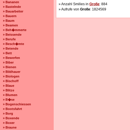
» Bananen
» Anzahl Smilies in
Große
: 884
» Bastelnde
» Aufrufe von
Große
: 1824569
» Bauarbeiter
» Bauern
» Baum
» Beamen
» Beh�mmerte
» Beissende
» Berufe
» Besch�mte
» Betende
» Bett
» Bewerfen
» Biber
» Bienen
» Bildhauer
» Biologen
» Bischoff
» Blaue
» Blitze
» Blumen
» B�se
» Bogenschiessen
» Bootsfahrt
» Borg
» Boxende
» Boxer
» Braune