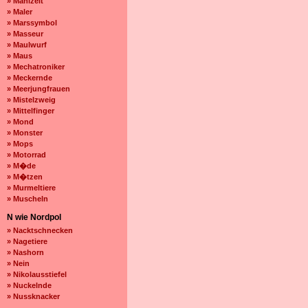
» Mahlzeit
» Maler
» Marssymbol
» Masseur
» Maulwurf
» Maus
» Mechatroniker
» Meckernde
» Meerjungfrauen
» Mistelzweig
» Mittelfinger
» Mond
» Monster
» Mops
» Motorrad
» M�de
» M�tzen
» Murmeltiere
» Muscheln
N wie Nordpol
» Nacktschnecken
» Nagetiere
» Nashorn
» Nein
» Nikolausstiefel
» Nuckelnde
» Nussknacker