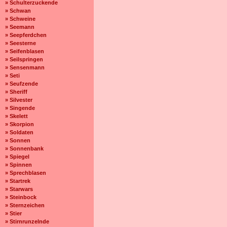
» Schulterzuckende
» Schwan
» Schweine
» Seemann
» Seepferdchen
» Seesterne
» Seifenblasen
» Seilspringen
» Sensenmann
» Seti
» Seufzende
» Sheriff
» Silvester
» Singende
» Skelett
» Skorpion
» Soldaten
» Sonnen
» Sonnenbank
» Spiegel
» Spinnen
» Sprechblasen
» Startrek
» Starwars
» Steinbock
» Sternzeichen
» Stier
» Stirnrunzelnde